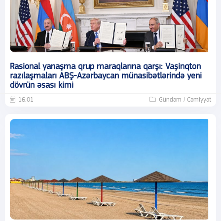
Rasional yanaşma qrup maraqlarına qarşı: Vaşinqton
razılaşmaları ABŞ-Azərbaycan münasibətlərində yeni
dövrün əsası kimi
16:01
Gündəm / Cəmiyyət