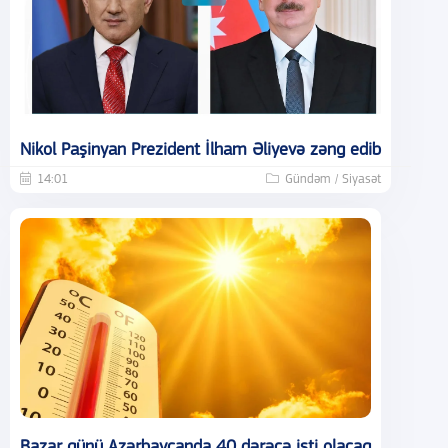
Nikol Paşinyan Prezident İlham Əliyevə zəng edib
14:01
Gündəm / Siyasət
Bazar günü Azərbaycanda 40 dərəcə isti olacaq