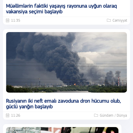
Müəllimlərin faktiki yaşayış rayonuna uyğun olaraq
vakansiya seçimi başlayıb
11:35
Cəmiyyət
Rusiyanın iki neft emalı zavoduna dron hücumu olub,
güclü yanğın başlayıb
11:26
Gündəm / Dünya