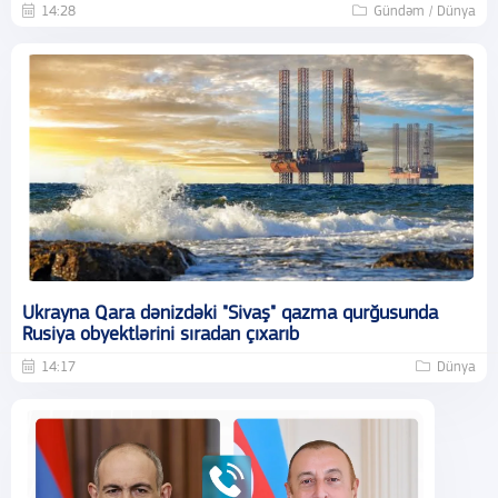
14:28
Gündəm / Dünya
Ukrayna Qara dənizdəki "Sivaş" qazma qurğusunda
Rusiya obyektlərini sıradan çıxarıb
14:17
Dünya