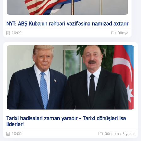
NYT: ABŞ Kubanın rəhbəri vəzifəsinə namizəd axtarır
10:09
Dünya
Tarixi hadisələri zaman yaradır - Tarixi dönüşləri isə
liderlər!
10:00
Gündəm / Siyasət