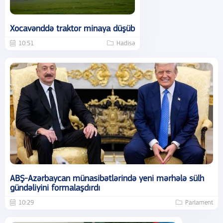
Xocavənddə traktor minaya düşüb
10:51
Hadisə
ABŞ-Azərbaycan münasibətlərində yeni mərhələ sülh
gündəliyini formalaşdırdı
10:29
Parlament