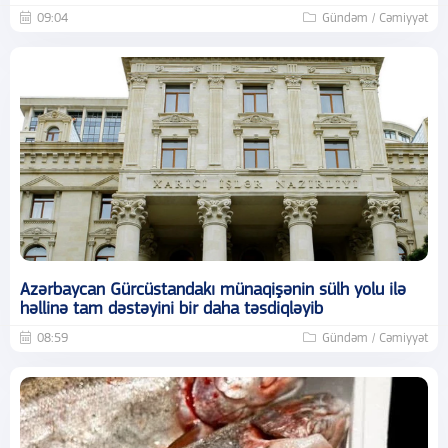
09:04
Gündəm / Cəmiyyət
Azərbaycan Gürcüstandakı münaqişənin sülh yolu ilə
həllinə tam dəstəyini bir daha təsdiqləyib
08:59
Gündəm / Cəmiyyət