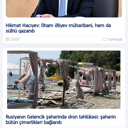
Hikmət Hacıyev: İlham Əliyev müharibəni, həm də
sülhü qazanıb
15:07
Cəmiyyət
Rusiyanın Gelencik şəhərində dron təhlükəsi: şəhərin
bütün çimərlikləri bağlanıb