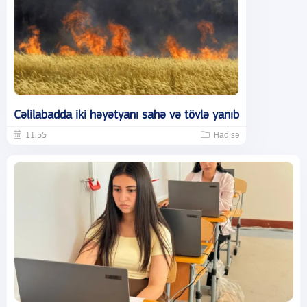
Cəlilabadda iki həyətyanı sahə və tövlə yanıb
11:55
Hadisə