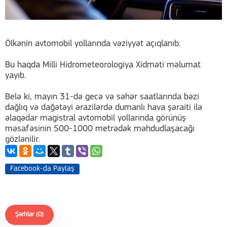
Ölkənin avtomobil yollarında vəziyyət açıqlanıb.
Bu haqda Milli Hidrometeorologiya Xidməti məlumat
yayıb.
Belə ki, mayın 31-də gecə və səhər saatlarında bəzi
dağlıq və dağətəyi ərazilərdə dumanlı hava şəraiti ilə
əlaqədar magistral avtomobil yollarında görünüş
məsafəsinin 500-1000 metrədək məhdudlaşacağı
gözlənilir.
Facebook-da Paylaş
Şərhlər (0)