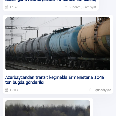
13:37
Gündəm / Cəmiyyət
Azərbaycandan tranzit keçməklə Ermənistana 1049
ton buğda göndərildi
12:08
İqtisadiyyat