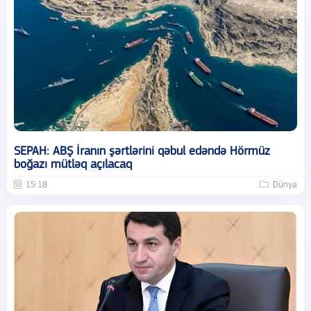
SEPAH: ABŞ İranın şərtlərini qəbul edəndə Hörmüz
boğazı mütləq açılacaq
15:18
Dünya