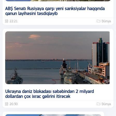
ABŞ Senatı Rusiyaya qarşı yeni sanksiyalar haqqında
qanun layihəsini təsdiqləyib
22:21
Dünya
Ukrayna dəniz blokadası səbəbindən 2 milyard
dollardan çox ixrac gəlirini itirəcək
20:30
Dünya