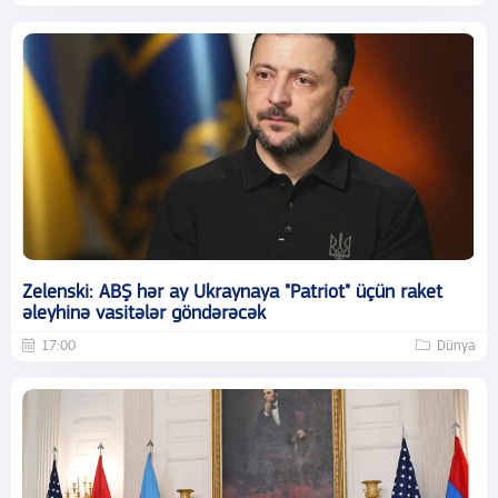
Zelenski: ABŞ hər ay Ukraynaya "Patriot" üçün raket
əleyhinə vasitələr göndərəcək
17:00
Dünya