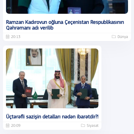
Ramzan Kadırovun oğluna Çeçenistan Respublikasının
Qəhrəmanı adı verilib
20:13
Dünya
Üçtərəfli sazişin detalları nədən ibarətdir?!
20:09
Siyasət