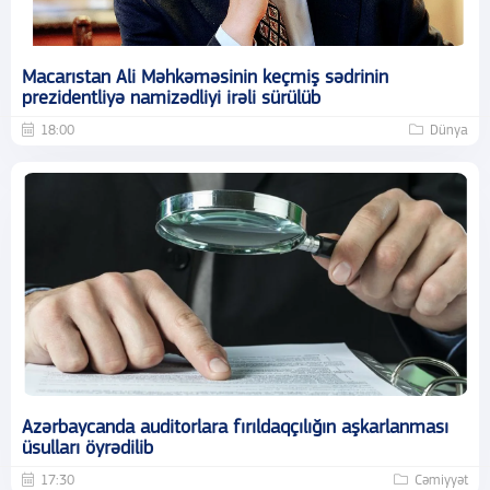
Macarıstan Ali Məhkəməsinin keçmiş sədrinin
prezidentliyə namizədliyi irəli sürülüb
18:00
Dünya
Azərbaycanda auditorlara fırıldaqçılığın aşkarlanması
üsulları öyrədilib
17:30
Cəmiyyət