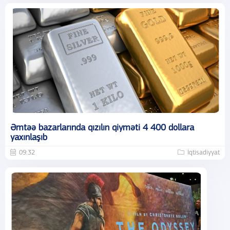
Əmtəə bazarlarında qızılın qiyməti 4 400 dollara
yaxınlaşıb
09:32
İqtisadiyyat