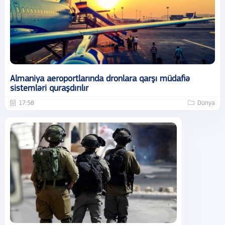
Almaniya aeroportlarında dronlara qarşı müdafiə
sistemləri quraşdırılır
17:58
Dünya