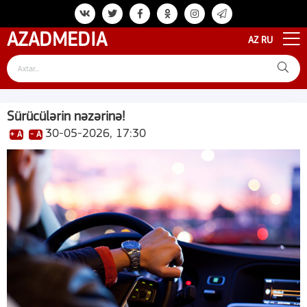
AZAD
MEDIA
AZ
RU
Sürücülərin nəzərinə!
30-05-2026, 17:30
+ A
- A