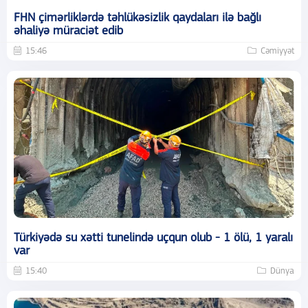
FHN çimərliklərdə təhlükəsizlik qaydaları ilə bağlı
əhaliyə müraciət edib
15:46
Cəmiyyət
Türkiyədə su xətti tunelində uçqun olub - 1 ölü, 1 yaralı
var
15:40
Dünya