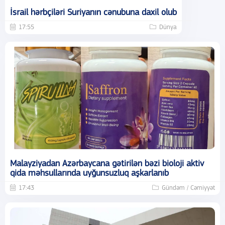
İsrail hərbçiləri Suriyanın cənubuna daxil olub
17:55
Dünya
Malayziyadan Azərbaycana gətirilən bəzi bioloji aktiv
qida məhsullarında uyğunsuzluq aşkarlanıb
17:43
Gündəm / Cəmiyyət