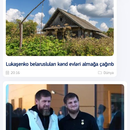
Lukaşenko belarusluları kənd evləri almağa çağırıb
20:16
Dünya