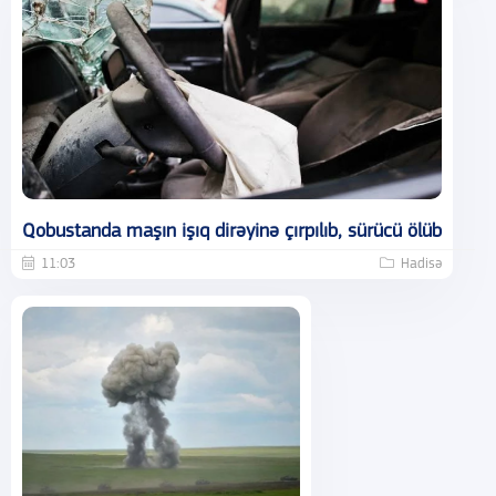
Qobustanda maşın işıq dirəyinə çırpılıb, sürücü ölüb
11:03
Hadisə