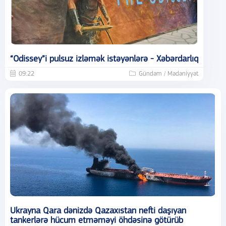
“Odissey”i pulsuz izləmək istəyənlərə - Xəbərdarlıq
09:22
Gündəm / Mədəniyyət
Ukrayna Qara dənizdə Qazaxıstan nefti daşıyan
tankerlərə hücum etməməyi öhdəsinə götürüb