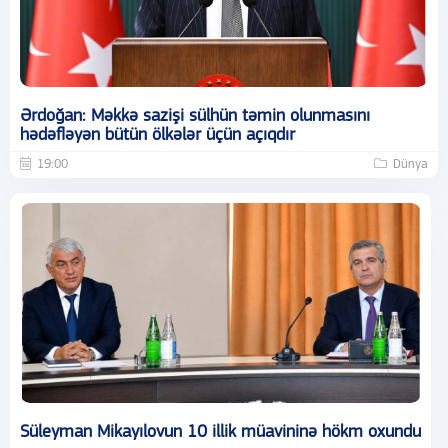
Ərdoğan: Məkkə sazişi sülhün təmin olunmasını
hədəfləyən bütün ölkələr üçün açıqdır
19:00
Dünya
Süleyman Mikayılovun 10 illik müavininə hökm oxundu