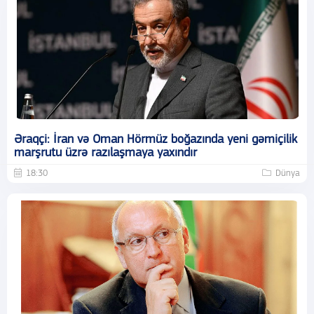
Əraqçi: İran və Oman Hörmüz boğazında yeni gəmiçilik
marşrutu üzrə razılaşmaya yaxındır
18:30
Dünya