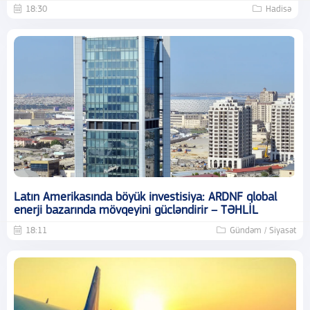
18:30
Hadisə
Latın Amerikasında böyük investisiya: ARDNF qlobal
enerji bazarında mövqeyini gücləndirir – TƏHLİL
18:11
Gündəm / Siyasət