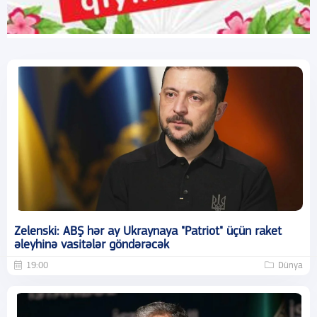
Zelenski: ABŞ hər ay Ukraynaya "Patriot" üçün raket
əleyhinə vasitələr göndərəcək
19:00
Dünya