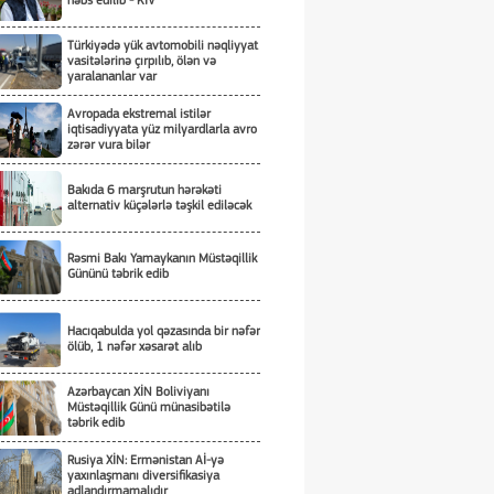
həbs edilib - KİV
Türkiyədə yük avtomobili nəqliyyat
vasitələrinə çırpılıb, ölən və
yaralananlar var
Avropada ekstremal istilər
iqtisadiyyata yüz milyardlarla avro
zərər vura bilər
Bakıda 6 marşrutun hərəkəti
alternativ küçələrlə təşkil ediləcək
Rəsmi Bakı Yamaykanın Müstəqillik
Gününü təbrik edib
Hacıqabulda yol qəzasında bir nəfər
ölüb, 1 nəfər xəsarət alıb
Azərbaycan XİN Boliviyanı
Müstəqillik Günü münasibətilə
təbrik edib
Rusiya XİN: Ermənistan Aİ-yə
yaxınlaşmanı diversifikasiya
adlandırmamalıdır