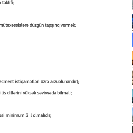
təklifi;
 mütəxəssislərə düzgün tapşırıq vermək;
necment istiqamətləri üzrə arzuolunandır);
gilis dillərini yüksək səviyyədə bilməli;
bəsi minimum 3 il olmalıdır;