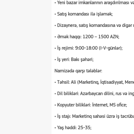
• Yeni bazar imkanlarının araşdırılması və 
• Satış komandası ilə işləmək;
• Dizaynerə, satış komandasına və digər
• Əmək haqqı: 1200 – 1500 AZN;
• İş rejimi: 9:00-18:00 (I-V-günlər);
• İş yeri: Bakı şəhəri;
Namizədə qarşı tələblər:
• Təhsil: Ali (Marketinq, İqtisadiyyat, Me
• Dil bilikləri: Azərbaycan dilini, rus və in
• Kopyuter bilikləri: İnternet, MS ofice;
• İş stajı: Marketinq sahəsi üzrə iş təcrü
• Yaş həddi: 25-35;