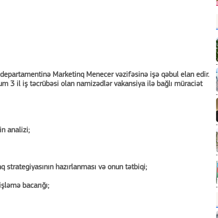
 departamentinə Marketinq Menecer vəzifəsinə işə qəbul elan edir.
um 3 il iş təcrübəsi olan namizədlər vakansiya ilə bağlı müraciət
n analizi;
q strategiyasının hazırlanması və onun tətbiqi;
işləmə bacarığı;