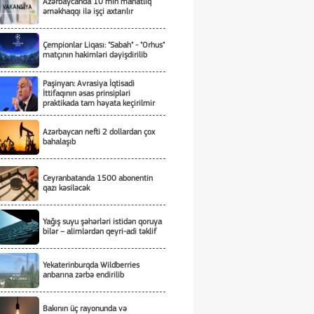
Azərbaycanda 10 min manatlıq
əməkhaqqı ilə işçi axtarılır
Çempionlar Liqası: "Sabah" - "Orhus"
matçının hakimləri dəyişdirilib
Paşinyan: Avrasiya İqtisadi
İttifaqının əsas prinsipləri
praktikada tam həyata keçirilmir
Azərbaycan nefti 2 dollardan çox
bahalaşıb
Ceyranbatanda 1500 abonentin
qazı kəsiləcək
Yağış suyu şəhərləri istidən qoruya
bilər – alimlərdən qeyri-adi təklif
Yekaterinburqda Wildberries
anbarına zərbə endirilib
Bakının üç rayonunda və