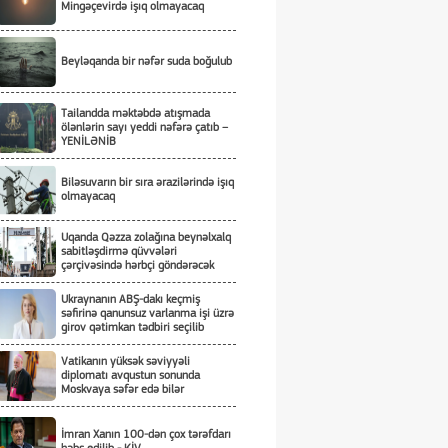
Mingəçevirdə işıq olmayacaq
Beyləqanda bir nəfər suda boğulub
Tailandda məktəbdə atışmada
ölənlərin sayı yeddi nəfərə çatıb –
YENİLƏNİB
Biləsuvarın bir sıra ərazilərində işıq
olmayacaq
Uqanda Qəzza zolağına beynəlxalq
sabitləşdirmə qüvvələri
çərçivəsində hərbçi göndərəcək
Ukraynanın ABŞ-dakı keçmiş
səfirinə qanunsuz varlanma işi üzrə
girov qətimkan tədbiri seçilib
Vatikanın yüksək səviyyəli
diplomatı avqustun sonunda
Moskvaya səfər edə bilər
İmran Xanın 100-dən çox tərəfdarı