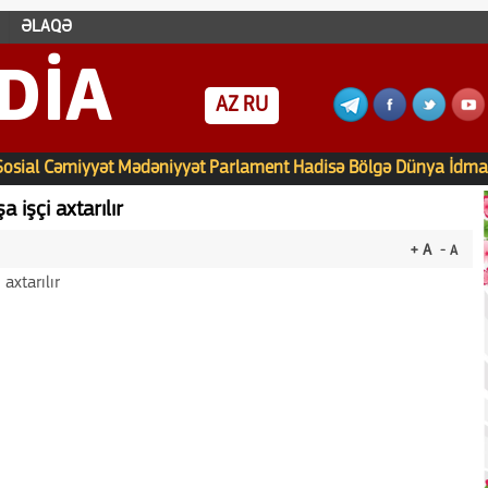
ƏLAQƏ
DIA
AZ
RU
Sosial
Cəmiyyət
Mədəniyyət
Parlament
Hadisə
Bölgə
Dünya
İdma
işçi axtarılır
+ A
- A