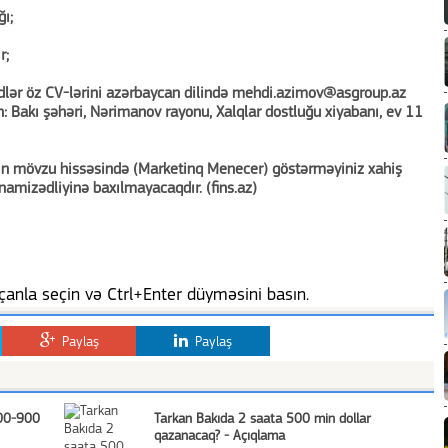
ı;
r;
dlər öz CV-lərini azərbaycan dilində mehdi.azimov@asgroup.az
n: Bakı şəhəri, Nərimanov rayonu, Xalqlar dostluğu xiyabanı, ev 11
l-in mövzu hissəsində (Marketinq Menecer) göstərməyiniz xahiş
 namizədliyinə baxılmayacaqdır. (fins.az)
anla seçin və Ctrl+Enter düyməsini basın.
Paylaş
Paylaş
700-900
Tarkan Bakıda 2 saata 500 min dollar
qazanacaq? - Açıqlama