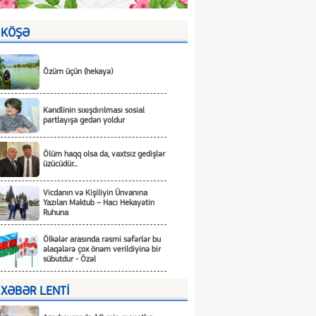
KÖŞƏ
Özüm üçün (hekayə)
Kəndlinin sıxışdırılması sosial
partlayışa gedən yoldur
Ölüm haqq olsa da, vaxtsız gedişlər
üzücüdür...
Vicdanın və Kişiliyin Ünvanına
Yazılan Məktub – Hacı Hekayətin
Ruhuna
Ölkələr arasında rəsmi səfərlər bu
əlaqələrə çox önəm verildiyinə bir
sübutdur - Özəl
XƏBƏR LENTİ