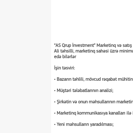
“AS Qrup İnvestment” Marketinq və satış
Ali təhsilli, marketinq sahəsi üzrə minim
edə bilərlər
İşin təsviri:
• Bazarın təhlili, mövcud rəqabət mühitini
• Müştəri tələbatlarının analizi;
• Şirkətin və onun məhsullarının marketin
• Marketinq kommunikasıya kanalları ilə 
• Yeni məhsulların yaradılması;