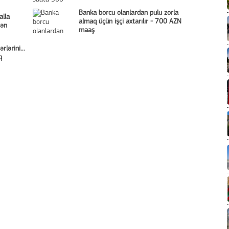
Banka borcu olanlardan pulu zorla
alla
almaq üçün işçi axtarılır - 700 AZN
dən
maaş
rlərini...
q