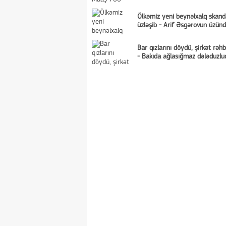
Ölkəmiz yeni beynəlxalq skand
üzləşib - Arif Əsgərovun üzün
Bar qızlarını döydü, şirkət rəhbə
- Bakıda ağlasığmaz dələduzlu