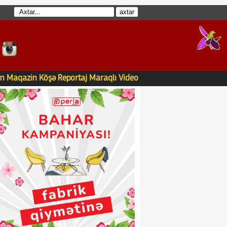
n
Maqazin
Köşə
Reportaj
Maraqlı
Video