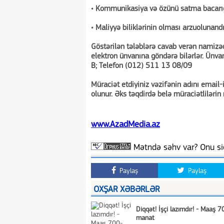
• Kommunikasiya və özünü satma bacarığ
• Maliyyə biliklərinin olması arzuolunandı
Göstərilən tələblərə cavab verən namizə
elektron ünvanına göndərə bilərlər. Ünva
B; Telefon (012) 511 13 08/09
Müraciət etdiyiniz vəzifənin adını emai
olunur. Əks təqdirdə belə müraciətlilərin
www.AzadMedia.az
Mətndə səhv var? Onu siç
Paylaş
Paylaş
OXŞAR XƏBƏRLƏR
Diqqət! İşçi lazımdır! - Maaş 
manat