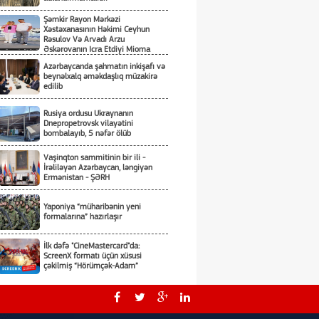
Şəmkir Rayon Mərkəzi
Xəstəxanasının Həkimi Ceyhun
Rəsulov Və Arvadı Arzu
Əskərovanın Icra Etdiyi Mioma
Əməliyyatından Sonra Qadının
Azərbaycanda şahmatın inkişafı və
Ölümü Ilə Bağlı Şəmkir Rayon
beynəlxalq əməkdaşlıq müzakirə
Prokrurluğunda Araşdırma Aparılır
edilib
Rusiya ordusu Ukraynanın
Dnepropetrovsk vilayətini
bombalayıb, 5 nəfər ölüb
Vaşinqton sammitinin bir ili -
İrəliləyən Azərbaycan, ləngiyən
Ermənistan - ŞƏRH
Yaponiya “müharibənin yeni
formalarına” hazırlaşır
İlk dəfə "CineMastercard"da:
ScreenX formatı üçün xüsusi
çəkilmiş “Hörümçək-Adam”
Aİ Ukraynadan raket əleyhinə
vasitələrin tədarükü ilə bağlı sorğu
gözləyir