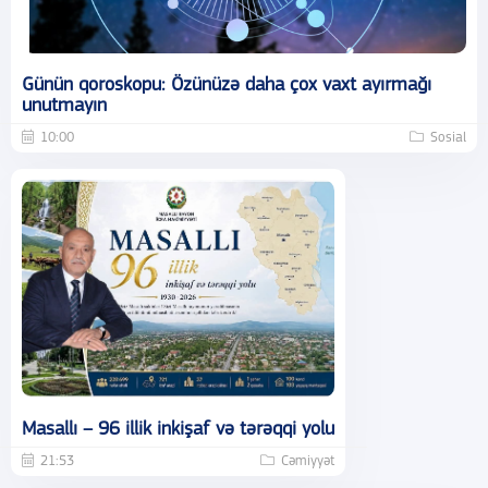
Günün qoroskopu: Özünüzə daha çox vaxt ayırmağı
unutmayın
10:00
Sosial
Masallı – 96 illik inkişaf və tərəqqi yolu
21:53
Cəmiyyət