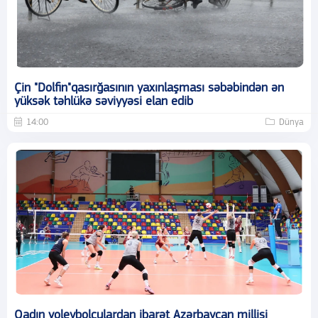
Çin "Dolfin"qasırğasının yaxınlaşması səbəbindən ən
yüksək təhlükə səviyyəsi elan edib
14:00
Dünya
Qadın voleybolçulardan ibarət Azərbaycan millisi