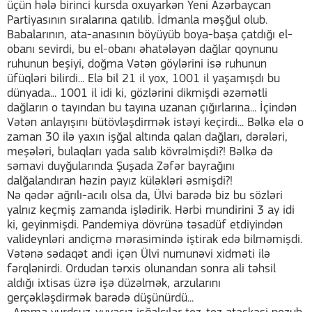
üçün hələ birinci kursda oxuyarkən Yeni Azərbaycan
Partiyasının sıralarına qatılıb. İdmanla məşğul olub.
Babalarının, ata-anasının böyüyüb boya-başa çatdığı el-
obanı sevirdi, bu el-obanı əhatələyən dağlar qoynunu
ruhunun beşiyi, doğma Vətən göylərini isə ruhunun
üfüqləri bilirdi... Elə bil 21 il yox, 1001 il yaşamışdı bu
dünyada... 1001 il idi ki, gözlərini dikmişdi əzəmətli
dağların o tayından bu tayına uzanan çığırlarına... İçindən
Vətən anlayışını bütövləşdirmək istəyi keçirdi... Bəlkə elə o
zaman 30 ilə yaxın işğal altında qalan dağları, dərələri,
meşələri, bulaqları yada salıb kövrəlmişdi?! Bəlkə də
səmavi duyğularında Şuşada Zəfər bayrağını
dalğalandıran həzin payız küləkləri əsmişdi?!
Nə qədər ağrılı-acılı olsa da, Ülvi barədə biz bu sözləri
yalnız keçmiş zamanda işlədirik. Hərbi mundirini 3 ay idi
ki, geyinmişdi. Pandemiya dövrünə təsadüf etdiyindən
valideynləri andiçmə mərasimində iştirak edə bilməmişdi.
Vətənə sədaqət andi içən Ülvi numunəvi xidməti ilə
fərqlənirdi. Ordudan tərxis olunandan sonra ali təhsil
aldığı ixtisas üzrə işə düzəlmək, arzularını
gerçəkləşdirmək barədə düşünürdü...