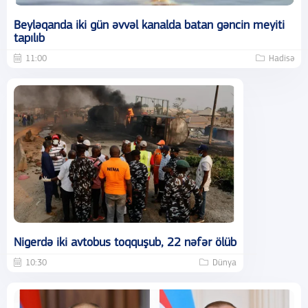
Beyləqanda iki gün əvvəl kanalda batan gəncin meyiti
tapılıb
11:00
Hadisə
Nigerdə iki avtobus toqquşub, 22 nəfər ölüb
10:30
Dünya