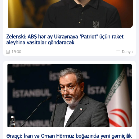
Zelenski: ABŞ hər ay Ukraynaya "Patriot" üçün raket
əleyhinə vasitələr göndərəcək
19:00
Dünya
Əraqçi: İran və Oman Hörmüz boğazında yeni gəmiçilik