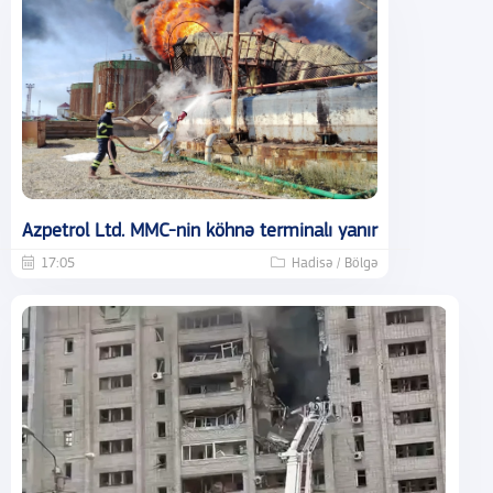
Azpetrol Ltd. MMC-nin köhnə terminalı yanır
17:05
Hadisə / Bölgə