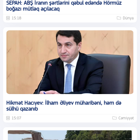
SEPAH: ABŞ İranın şərtlərini qəbul edəndə Hörmüz
boğazı mütləq açılacaq
15:18
Dünya
Hikmət Hacıyev: İlham Əliyev müharibəni, həm də
sülhü qazanıb
15:07
Cəmiyyət