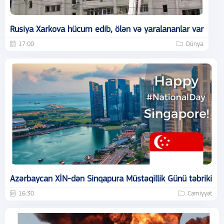
Rusiya Xarkova hücum edib, ölən və yaralananlar var
17:00
Dünya
Azərbaycan XİN-dən Sinqapura Müstəqillik Günü təbriki
16:30
Cəmiyyət