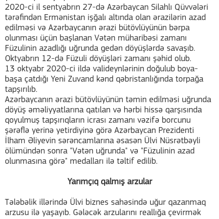
2020-ci il sentyabrın 27-də Azərbaycan Silahlı Qüvvələri
tərəfindən Ermənistan işğalı altında olan ərazilərin azad
edilməsi və Azərbaycanın ərazi bütövlüyünün bərpa
olunması üçün başlanan Vətən müharibəsi zamanı
Füzulinin azadlığı uğrunda gedən döyüşlərdə savaşıb.
Oktyabrın 12-də Füzuli döyüşləri zamanı şəhid olub.
13 oktyabr 2020-ci ildə valideynlərinin doğulub boya-
başa çatdığı Yeni Zuvand kənd qəbristanlığında torpağa
tapşırılıb.
Azərbaycanın ərazi bütövlüyünün təmin edilməsi uğrunda
döyüş əməliyyatlarına qatılan və hərbi hissə qarşısında
qoyulmuş tapşırıqların icrası zamanı vəzifə borcunu
şərəflə yerinə yetirdiyinə görə Azərbaycan Prezidenti
İlham Əliyevin sərəncamlarına əsasən Ülvi Nüsrətbəyli
ölümündən sonra "Vətən uğrunda" və "Füzulinin azad
olunmasına görə" medalları ilə təltif edilib.
Yarımçıq qalmış arzular
Tələbəlik illərində Ülvi biznes sahəsində uğur qazanmaq
arzusu ilə yaşayıb. Gələcək arzularını reallığa çevirmək