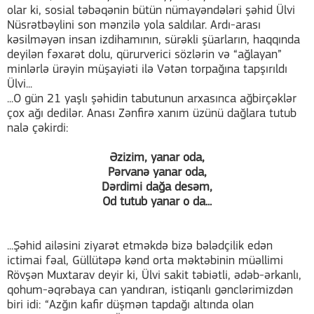
olar ki, sosial təbəqənin bütün nümayəndələri şəhid Ülvi
Nüsrətbəylini son mənzilə yola saldılar. Ardı-arası
kəsilməyən insan izdihamının, sürəkli şüarların, haqqında
deyilən fəxarət dolu, qürurverici sözlərin və “ağlayan”
minlərlə ürəyin müşayiəti ilə Vətən torpağına tapşırıldı
Ülvi...
...O gün 21 yaşlı şəhidin tabutunun arxasınca ağbirçəklər
çox ağı dedilər. Anası Zənfirə xanım üzünü dağlara tutub
nalə çəkirdi:
Əzizim, yanar oda,
Pərvanə yanar oda,
Dərdimi dağa desəm,
Od tutub yanar o da...
...Şəhid ailəsini ziyarət etməkdə bizə bələdçilik edən
ictimai fəal, Güllütəpə kənd orta məktəbinin müəllimi
Rövşən Muxtarav deyir ki, Ülvi sakit təbiətli, ədəb-ərkanlı,
qohum-əqrəbaya can yandıran, istiqanlı gənclərimizdən
biri idi: “Azğın kafir düşmən tapdağı altında olan