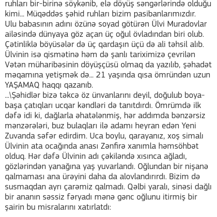
ruhları bir-birinə söykənib, elə döyüş səngərlərində olduğu
kimi... Müqəddəs şəhid ruhları bizim pasibanlarımızdır.
Ulu babasının adını özünə soyad götürən Ülvi Muradovlar
ailəsində dünyaya göz açan üç oğul övladından biri olub.
Çətinliklə böyüsələr də üç qardaşın üçü də ali təhsil alıb.
Ülvinin isə qismətinə həm də şanlı tariximizə çevrilən
Vətən müharibəsinin döyüşçüsü olmaq da yazılıb, şəhadət
məqamına yetişmək də... 21 yaşında qısa ömründən uzun
YAŞAMAQ haqqı qazanıb.
...\Şəhidlər bizə təkcə öz ünvanlarını deyil, doğulub boya-
başa çatıqları ucqar kəndləri də tanıtdırdı. Ömrümdə ilk
dəfə idi ki, dağlarla əhatələnmiş, hər addımda bənzərsiz
mənzərələri, buz bulaqları ilə adamı heyran edən Yeni
Zuvanda səfər edirdim. Uca boylu, qarayanız, xoş simalı
Ülvinin ata ocağında anası Zənfirə xanımla həmsöhbət
olduq. Hər dəfə Ülvinin adı çəkiləndə xısınca ağladı,
gözlərindən yanağına yaş yuvarlandı. Oğlundan bir nişanə
qalmaması ana ürəyini daha da alovlandırırdı. Bizim də
susmaqdan ayrı çarəmiz qalmadı. Qəlbi yaralı, sinəsi dağlı
bir ananın səssiz fəryadı mənə gənc oğlunu itirmiş bir
şairin bu misralarını xatırlatdı: