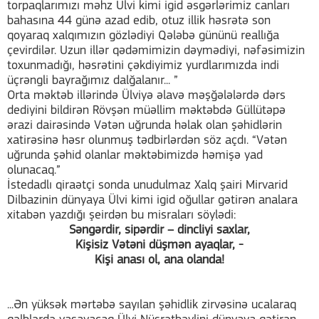
torpaqlarımızı məhz Ülvi kimi igid əsgərlərimiz canları
bahasına 44 günə azad edib, otuz illik həsrətə son
qoyaraq xalqımızın gözlədiyi Qələbə gününü reallığa
çevirdilər. Uzun illər qədəmimizin dəymədiyi, nəfəsimizin
toxunmadığı, həsrətini çəkdiyimiz yurdlarımızda indi
üçrəngli bayrağımız dalğalanır... ”
Orta məktəb illərində Ülviyə əlavə məşğələlərdə dərs
dediyini bildirən Rövşən müəllim məktəbdə Güllütəpə
ərazi dairəsində Vətən uğrunda həlak olan şəhidlərin
xatirəsinə həsr olunmuş tədbirlərdən söz açdı. “Vətən
uğrunda şəhid olanlar məktəbimizdə həmişə yad
olunacaq.”
İstedadlı qiraətçi sonda unudulmaz Xalq şairi Mirvarid
Dilbazinin dünyaya Ülvi kimi igid oğullar gətirən analara
xitabən yazdığı şeirdən bu misraları söylədi:
Səngərdir, sipərdir – dincliyi saxlar,
Kişisiz Vətəni düşmən ayaqlar, -
Kişi anası ol, ana olanda!
...Ən yüksək mərtəbə sayılan şəhidlik zirvəsinə ucalaraq