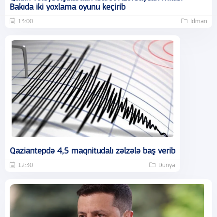
Bakıda iki yoxlama oyunu keçirib
13:00
İdman
Qaziantepdə 4,5 maqnitudalı zəlzələ baş verib
12:30
Dünya