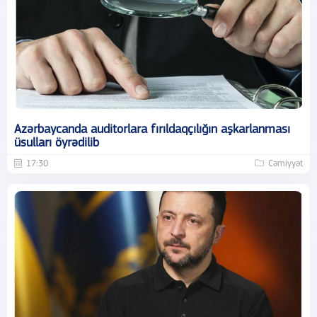
Azərbaycanda auditorlara fırıldaqçılığın aşkarlanması
üsulları öyrədilib
17:30
Cəmiyyət