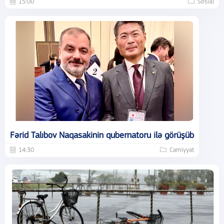
15:00
Sosial
Fərid Talıbov Naqasakinin qubernatoru ilə görüşüb
14:30
Cəmiyyət