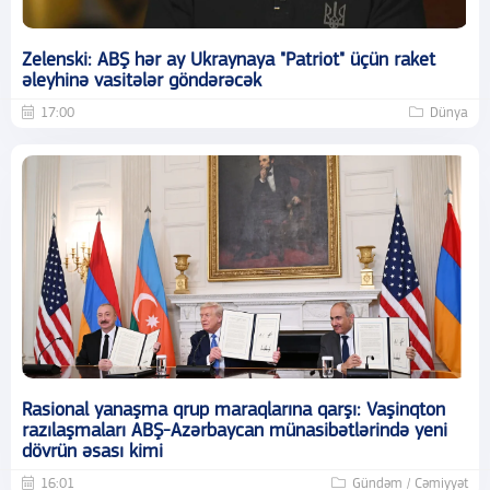
Zelenski: ABŞ hər ay Ukraynaya "Patriot" üçün raket
əleyhinə vasitələr göndərəcək
17:00
Dünya
Rasional yanaşma qrup maraqlarına qarşı: Vaşinqton
razılaşmaları ABŞ-Azərbaycan münasibətlərində yeni
dövrün əsası kimi
16:01
Gündəm / Cəmiyyət