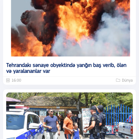
Tehrandakı sənaye obyektində yanğın baş verib, ölən
və yaralananlar var
16:00
Dünya