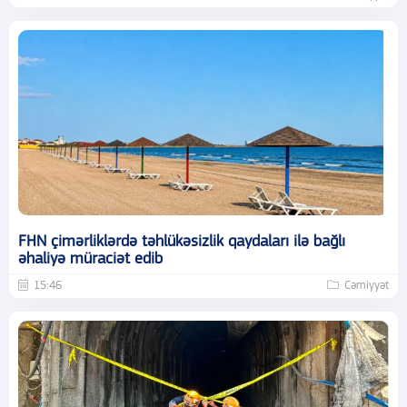
FHN çimərliklərdə təhlükəsizlik qaydaları ilə bağlı
əhaliyə müraciət edib
15:46
Cəmiyyət