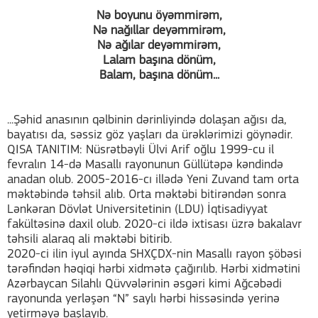
Nə boyunu öyəmmirəm,
Nə nağıllar deyəmmirəm,
Nə ağılar deyəmmirəm,
Lalam başına dönüm,
Balam, başına dönüm...
...Şəhid anasının qəlbinin dərinliyində dolaşan ağısı da,
bayatısı da, səssiz göz yaşları da ürəklərimizi göynədir.
QISA TANITIM: Nüsrətbəyli Ülvi Arif oğlu 1999-cu il
fevralın 14-də Masallı rayonunun Güllütəpə kəndində
anadan olub. 2005-2016-cı illədə Yeni Zuvand tam orta
məktəbində təhsil alıb. Orta məktəbi bitirəndən sonra
Lənkəran Dövlət Universitetinin (LDU) İqtisadiyyat
fakültəsinə daxil olub. 2020-ci ildə ixtisası üzrə bakalavr
təhsili alaraq ali məktəbi bitirib.
2020-ci ilin iyul ayında SHXÇDX-nin Masallı rayon şöbəsi
tərəfindən həqiqi hərbi xidmətə çağırılıb. Hərbi xidmətini
Azərbaycan Silahlı Qüvvələrinin əsgəri kimi Ağcəbədi
rayonunda yerləşən “N” saylı hərbi hissəsində yerinə
yetirməyə başlayıb.