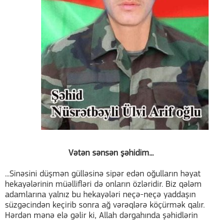
Vətən sənsən şəhidim...
...Sinəsini düşmən gülləsinə sipər edən oğulların həyat
hekayələrinin müəllifləri də onların özləridir. Biz qələm
adamlarına yalnız bu hekayələri neçə-neçə yaddaşın
süzgəcindən keçirib sonra ağ vərəqlərə köçürmək qalır.
Hərdən mənə elə gəlir ki, Allah dərgahında şəhidlərin