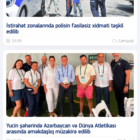
İstirahət zonalarında polisin fasiləsiz xidməti təşkil
edilib
15:59
Cəmiyyət
Yucin şəhərində Azərbaycan və Dünya Atletikası
arasında əməkdaşlıq müzakirə edilib