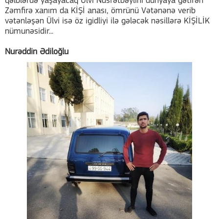
qəlblərdə yaşayacaq Ülvi Nüsrətbəylini dünyaya gətirən
Zəmfirə xanım da KİŞİ anası, ömrünü Vətənənə verib
vətənləşən Ülvi isə öz igidliyi ilə gələcək nəsillərə KİŞİLİK
nümunəsidir...
Nurəddin Ədiloğlu