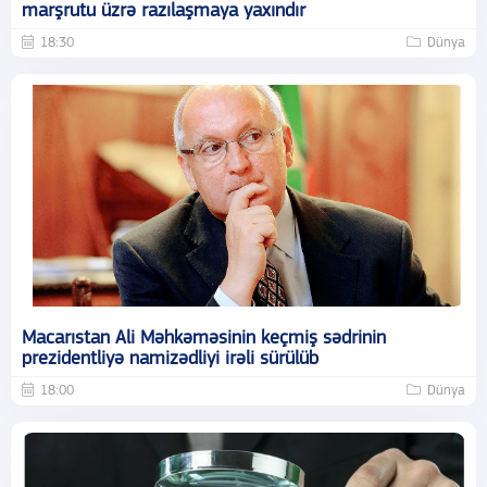
marşrutu üzrə razılaşmaya yaxındır
18:30
Dünya
Macarıstan Ali Məhkəməsinin keçmiş sədrinin
prezidentliyə namizədliyi irəli sürülüb
18:00
Dünya