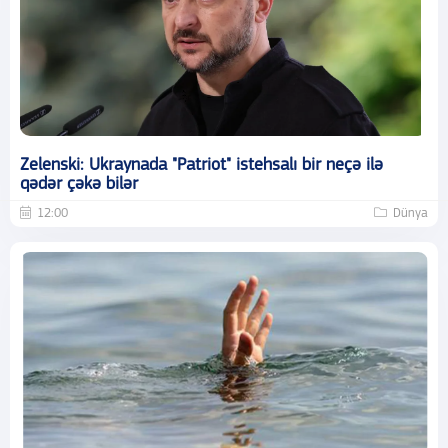
Zelenski: Ukraynada "Patriot" istehsalı bir neçə ilə
qədər çəkə bilər
12:00
Dünya