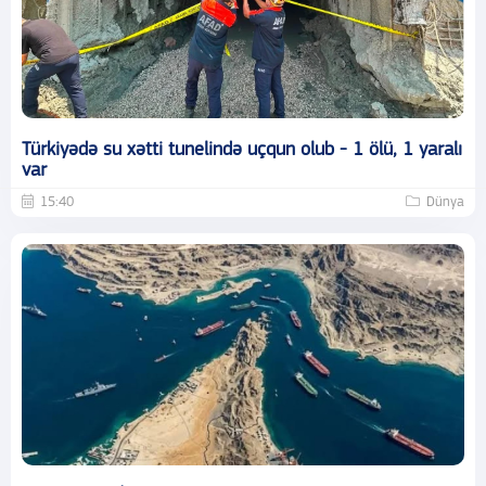
Türkiyədə su xətti tunelində uçqun olub - 1 ölü, 1 yaralı
var
15:40
Dünya