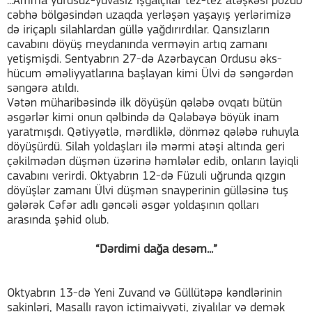
...Amma yurdsuz-yuvasız işğalçılar tez-tez atəşkəsi pozub
cəbhə bölgəsindən uzaqda yerləşən yaşayış yerlərimizə
də iriçaplı silahlardan güllə yağdırırdılar. Qansızların
cavabını döyüş meydanında verməyin artıq zamanı
yetişmişdi. Sentyabrın 27-də Azərbaycan Ordusu əks-
hücum əməliyyatlarına başlayan kimi Ülvi də səngərdən
səngərə atıldı.
Vətən müharibəsində ilk döyüşün qələbə ovqatı bütün
əsgərlər kimi onun qəlbində də Qələbəyə böyük inam
yaratmışdı. Qətiyyətlə, mərdliklə, dönməz qələbə ruhuyla
döyüşürdü. Silah yoldaşları ilə mərmi atəşi altında geri
çəkilmədən düşmən üzərinə həmlələr edib, onların layiqli
cavabını verirdi. Oktyabrın 12-də Füzuli uğrunda qızgın
döyüşlər zamanı Ülvi düşmən snayperinin gülləsinə tuş
gələrək Cəfər adlı gəncəli əsgər yoldaşının qolları
arasında şəhid olub.
“Dərdimi dağa desəm...”
Oktyabrın 13-də Yeni Zuvand və Güllütəpə kəndlərinin
sakinləri, Masallı rayon ictimaiyyəti, ziyalılar və demək