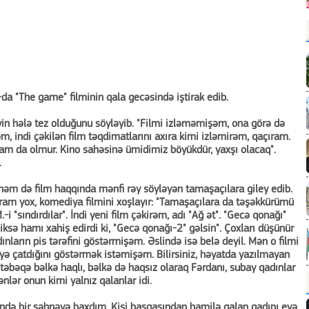
da "The game" filminin qala gecəsində iştirak edib.
rməyin hələ tez olduğunu söyləyib. "Filmi izləməmişəm, ona görə də
 indi çəkilən film təqdimatlarını axıra kimi izləmirəm, qaçıram.
m da olmur. Kino sahəsinə ümidimiz böyükdür, yaxşı olacaq".
.
həm də film haqqında mənfi rəy söyləyən tamaşaçılara giley edib.
ram yox, komediya filmini xoşlayır: "Tamaşaçılara da təşəkkürümü
-i "sındırdılar". İndi yeni film çəkirəm, adı "Ağ ət". "Gecə qonağı"
diksə hamı xahiş edirdi ki, "Gecə qonağı-2" gəlsin". Çoxları düşünür
ınların pis tərəfini göstərmişəm. Əslində isə belə deyil. Mən o filmi
yə çatdığını göstərmək istəmişəm. Bilirsiniz, həyatda yazılmayan
 təbəqə bəlkə haqlı, bəlkə də haqsız olaraq Fərdanı, subay qadınlar
nlər onun kimi yalnız qalanlar idi.
ində bir səhnəyə baxdım. Kişi başqasından hamilə qalan qadını evə