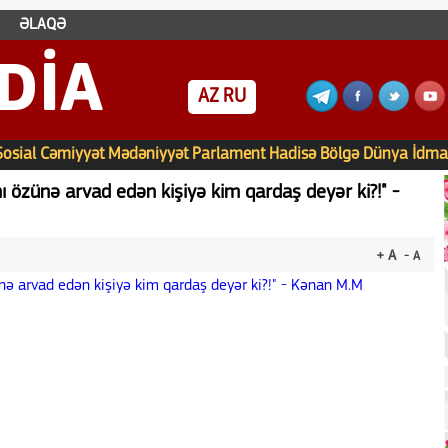
ƏLAQƏ
DIA
AZ
RU
Sosial
Cəmiyyət
Mədəniyyət
Parlament
Hadisə
Bölgə
Dünya
İdma
 özünə arvad edən kişiyə kim qardaş deyər ki?!" -
+ A
- A