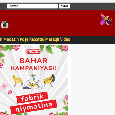
n
Maqazin
Köşə
Reportaj
Maraqlı
Video