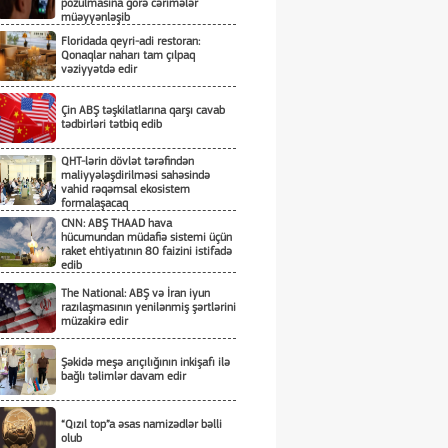
pozulmasına görə cərimələr
müəyyənləşib
Floridada qeyri-adi restoran:
Qonaqlar naharı tam çılpaq
vəziyyətdə edir
Çin ABŞ təşkilatlarına qarşı cavab
tədbirləri tətbiq edib
QHT-lərin dövlət tərəfindən
maliyyələşdirilməsi sahəsində
vahid rəqəmsal ekosistem
formalaşacaq
CNN: ABŞ THAAD hava
hücumundan müdafiə sistemi üçün
raket ehtiyatının 80 faizini istifadə
edib
The National: ABŞ və İran iyun
razılaşmasının yenilənmiş şərtlərini
müzakirə edir
Şəkidə meşə arıçılığının inkişafı ilə
bağlı təlimlər davam edir
“Qızıl top”a əsas namizədlər bəlli
olub