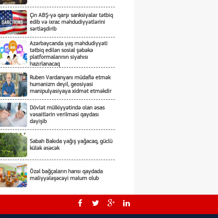
Çin ABŞ-yə qarşı sanksiyalar tətbiq
edib və ixrac məhdudiyyətlərini
sərtləşdirib
Azərbaycanda yaş məhdudiyyəti
tətbiq edilən sosial şəbəkə
platformalarının siyahısı
hazırlanacaq
Ruben Vardanyanı müdafiə etmək
humanizm deyil, geosiyasi
manipulyasiyaya xidmət etməkdir
Dövlət mülkiyyətində olan əsas
vəsaitlərin verilməsi qaydası
dəyişib
Sabah Bakıda yağış yağacaq, güclü
külək əsəcək
Özəl bağçaların hansı qaydada
maliyyələşəcəyi məlum olub
Rusiya Kiyevə hücumda kasetli
döyüş sursatlarından istifadə edib