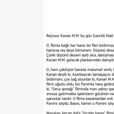
Rejissor Kənan M.M. bu gün Gənclik Mall-
O, filmlə bağlı hər hansı bir fikir bildi
hansısa rəy deyə bilmərəm. Düzünü desəm,
Çünki düzünü desəm ayıb olur, danışmasa
Kənan M.M. gələcək planlarından danışıb
O, həm çəkilişlər barədə məlumat verib, 
Kənan deyib ki, Azərbaycan tamaşaçısı d
bildirirəm, çox sağ olsunlar ki, Kənan M.M.
filmi uğurlu oldu, biz Pərvinlə hara gedir
ki, "Gecə qonağı" filmində mən yalnız qad
ərsəyə gətirməklə qadınların gücünün nə
qanunlar vardır. O filmə baxanlardan evli
Pərvini söydü. Baxın, həmin o Pərvini söyə
Məsələn, keçən dəfə "Vicdan haqqı" film