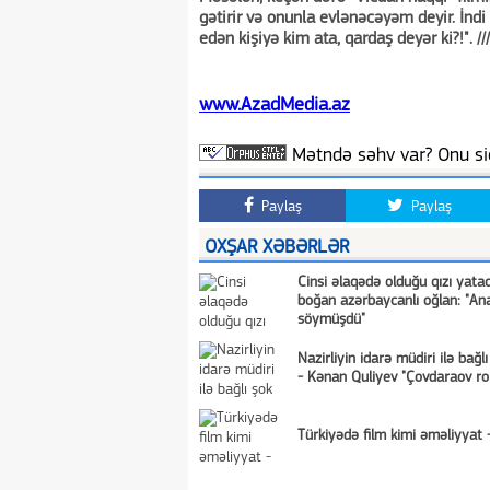
gətirir və onunla evlənəcəyəm deyir. İn
edən kişiyə kim ata, qardaş deyər ki?!". ///
www.AzadMedia.az
Mətndə səhv var? Onu siç
Paylaş
Paylaş
OXŞAR XƏBƏRLƏR
Cinsi əlaqədə olduğu qızı yata
boğan azərbaycanlı oğlan: "A
söymüşdü"
Nazirliyin idarə müdiri ilə bağlı
- Kənan Quliyev "Çovdaraov ro
Türkiyədə film kimi əməliyyat 