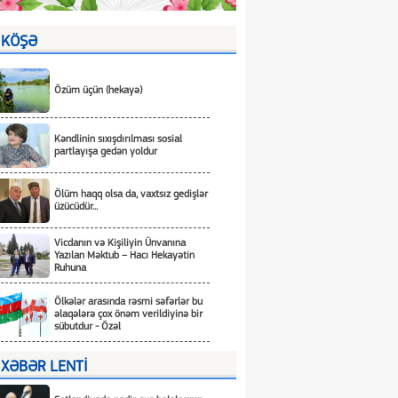
KÖŞƏ
Özüm üçün (hekayə)
Kəndlinin sıxışdırılması sosial
partlayışa gedən yoldur
Ölüm haqq olsa da, vaxtsız gedişlər
üzücüdür...
Vicdanın və Kişiliyin Ünvanına
Yazılan Məktub – Hacı Hekayətin
Ruhuna
Ölkələr arasında rəsmi səfərlər bu
əlaqələrə çox önəm verildiyinə bir
sübutdur - Özəl
XƏBƏR LENTİ