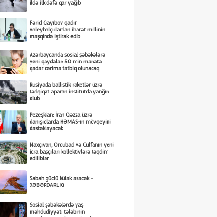
ildə ilk dəfə qar yağıb
Fərid Qayıbov qadın
voleybolçulardan ibarət millinin
məşqində iştirak edib
Azərbaycanda sosial şəbəkələrə
yeni qaydalar: 50 min manata
qədər cərimə tətbiq olunacaq
Rusiyada ballistik raketlər üzrə
tədqiqat aparan institutda yanğın
olub
Pezeşkian: İran Qəzza üzrə
danışıqlarda HƏMAS-ın mövqeyini
dəstəkləyəcək
Naxçıvan, Ordubad və Culfanın yeni
icra başçıları kollektivlərə təqdim
ediliblər
Sabah güclü külək əsəcək -
XƏBƏRDARLIQ
Sosial şəbəkələrdə yaş
məhdudiyyəti tələbinin