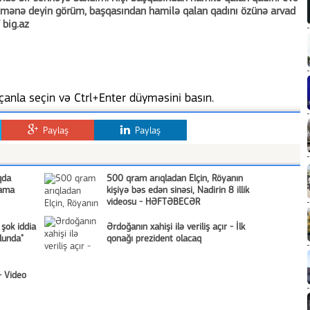
di mənə deyin görüm, başqasından hamilə qalan qadını özünə arvad
 big.az
anla seçin və Ctrl+Enter düyməsini basın.
Paylaş
Paylaş
qda
500 qram arıqladan Elçin, Röyanın
nama
kişiyə bəs edən sinəsi, Nadirin 8 illik
videosu - HƏFTƏBECƏR
 şok iddia
Ərdoğanın xahişi ilə veriliş açır - İlk
lunda"
qonağı prezident olacaq
- Video