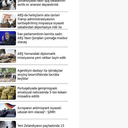
Şotlandiyada nadir quş balalarının
əsrlik ov ənənəsi dayandırıldı
ABŞ-də hərbçilərin ailə üzvləri
Tramp administrasiyasının
sərtləşdirilmiş miqrasiya siyasəti
səbəbindən deportasiya riski ilə
üzləşiblər
İran parlamentinin komitə sədri:
ABŞ Yaxın Şərqdən çıxmağa məcbur
olacaq
ABŞ Yəməndəki diplomatik
missiyasına yeni rəhbər təyin edib
Agentliyin dəstəyi ilə iştirakçılar
arıçılıq təsərrüfatında təcrübə
keçiblər
Portuqaliyada genişmiqyaslı
əməliyyat nəticəsində 5 ton kokain
müsadirə edilib
Avropanın antimiqrant siyasəti:
uduzan kim olacaq? - ŞƏRH
Yeni Zelandiyanın paytaxtında 15