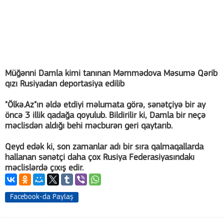
Müğənni Damla kimi tanınan Məmmədova Məsumə Qərib
qızı Rusiyadan deportasiya edilib
"Ölkə.Az"ın əldə etdiyi məlumata görə, sənətçiyə bir ay
öncə 3 illik qadağa qoyulub. Bildirilir ki, Damla bir neçə
məclisdən aldığı behi məcburən geri qaytarıb.
Qeyd edək ki, son zamanlar adı bir sıra qalmaqallarda
hallanan sənətçi daha çox Rusiya Federasiyasındakı
məclislərdə çıxış edir.
Facebook-da Paylaş