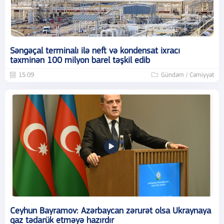
Səngəçal terminalı ilə neft və kondensat ixracı
təxminən 100 milyon barel təşkil edib
15:09
Gündəm / Cəmiyyət
Ceyhun Bayramov: Azərbaycan zərurət olsa Ukraynaya
qaz tədarük etməyə hazırdır