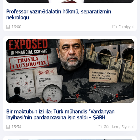
Professor yazır:Ədalətin hökmü, separatizmin
nekroloqu
16:00
Cəmiyyət
Bir məktubun izi ilə: Türk mühəndis "Vardanyan
layihəsi"nin pərdəarxasına işıq saldı - ŞƏRH
15:34
Gündəm / Siyasət