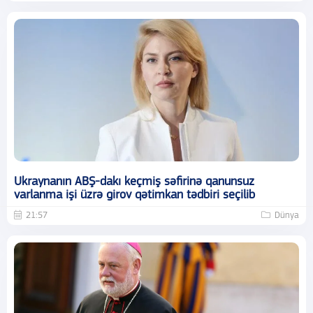
Ukraynanın ABŞ-dakı keçmiş səfirinə qanunsuz
varlanma işi üzrə girov qətimkan tədbiri seçilib
21:57
Dünya