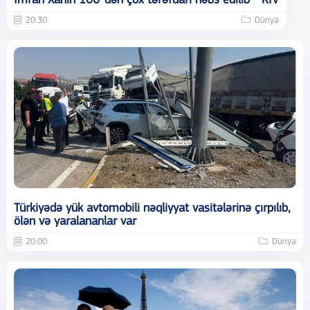
İmran Xanın 100-dən çox tərəfdarı həbs edilib - KİV
20:30
Dünya
Türkiyədə yük avtomobili nəqliyyat vasitələrinə çırpılıb,
ölən və yaralananlar var
20:00
Dünya