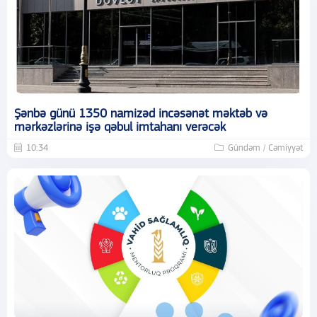
Şənbə günü 1350 namizəd incəsənət məktəb və
mərkəzlərinə işə qəbul imtahanı verəcək
10:34
Gündəm / Cəmiyyət