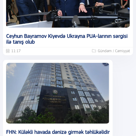
Ceyhun Bayramov Kiyevdə Ukrayna PUA-larının sərgisi
ilə tanış olub
11:17
Gündəm / Cəmiyyət
FHN: Küləkli havada dənizə girmək təhlükəlidir