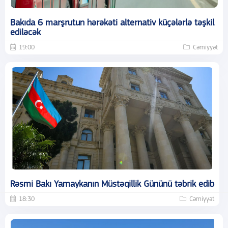
Bakıda 6 marşrutun hərəkəti alternativ küçələrlə təşkil
ediləcək
19:00
Cəmiyyət
Rəsmi Bakı Yamaykanın Müstəqillik Gününü təbrik edib
18:30
Cəmiyyət