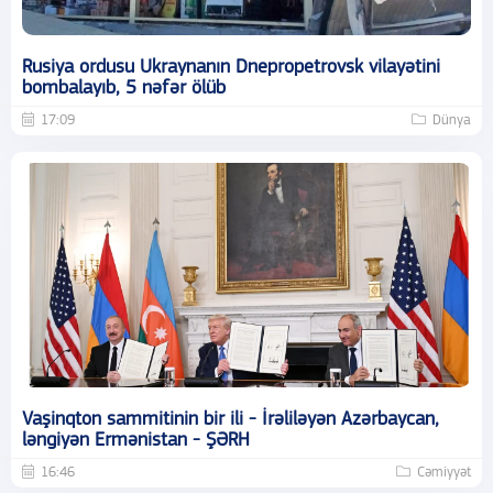
Rusiya ordusu Ukraynanın Dnepropetrovsk vilayətini
bombalayıb, 5 nəfər ölüb
17:09
Dünya
Vaşinqton sammitinin bir ili - İrəliləyən Azərbaycan,
ləngiyən Ermənistan - ŞƏRH
16:46
Cəmiyyət