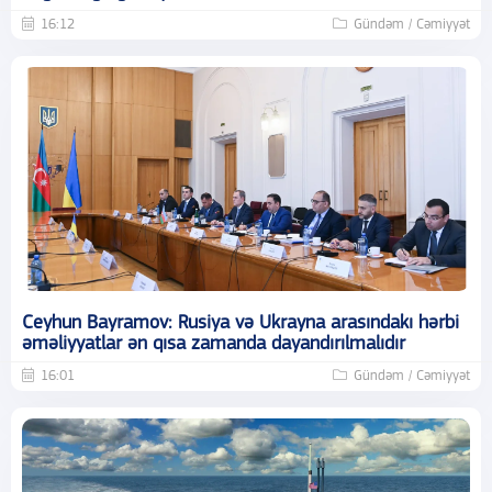
16:12
Gündəm / Cəmiyyət
Ceyhun Bayramov: Rusiya və Ukrayna arasındakı hərbi
əməliyyatlar ən qısa zamanda dayandırılmalıdır
16:01
Gündəm / Cəmiyyət