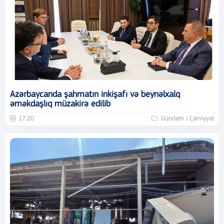
Azərbaycanda şahmatın inkişafı və beynəlxalq
əməkdaşlıq müzakirə edilib
17:20
Gündəm / Cəmiyyət