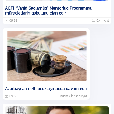
AQTİ “Vahid Sağlamlıq” Mentorluq Proqramına
müraciətlərin qəbulunu elan edir
09:58
Cəmiyyət
Azərbaycan nefti ucuzlaşmaqda davam edir
09:58
Gündəm / İqtisadiyyat