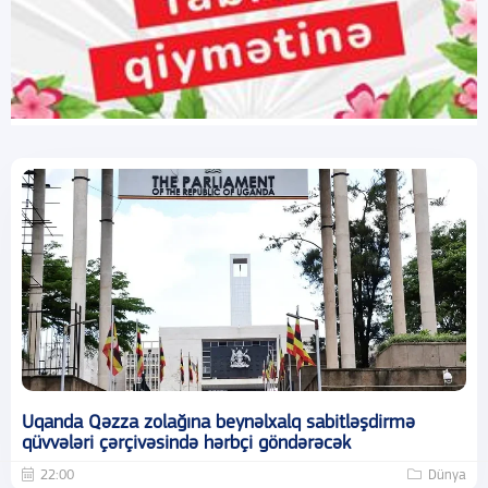
Uqanda Qəzza zolağına beynəlxalq sabitləşdirmə
qüvvələri çərçivəsində hərbçi göndərəcək
22:00
Dünya