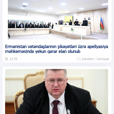
Ermənistan vətəndaşlarının şikayətləri üzrə apellyasiya
məhkəməsində yekun qərar elan olunub
12:33
Gündəm / Cəmiyyət