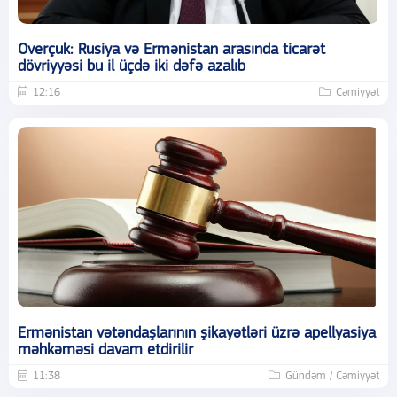
Overçuk: Rusiya və Ermənistan arasında ticarət
dövriyyəsi bu il üçdə iki dəfə azalıb
12:16
Cəmiyyət
Ermənistan vətəndaşlarının şikayətləri üzrə apellyasiya
məhkəməsi davam etdirilir
11:38
Gündəm / Cəmiyyət