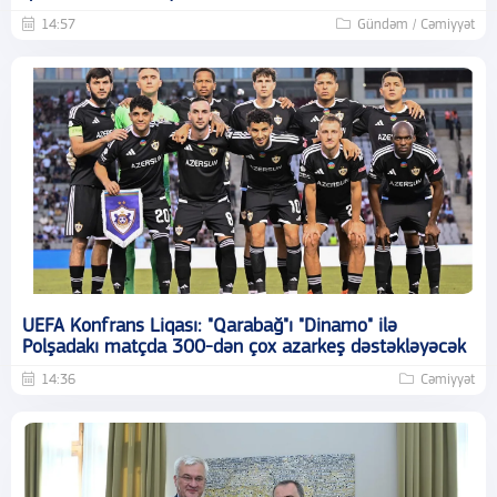
14:57
Gündəm / Cəmiyyət
UEFA Konfrans Liqası: "Qarabağ"ı "Dinamo" ilə
Polşadakı matçda 300-dən çox azarkeş dəstəkləyəcək
14:36
Cəmiyyət