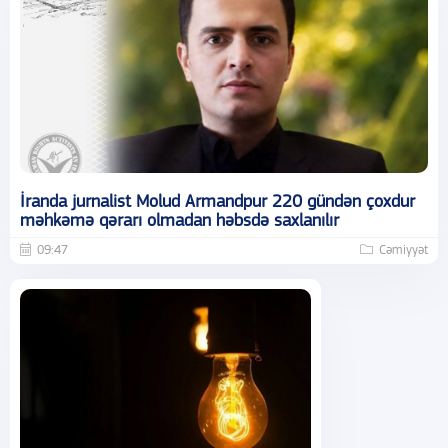
İranda jurnalist Molud Armandpur 220 gündən çoxdur
məhkəmə qərarı olmadan həbsdə saxlanılır
09:47
Cəmiyyət