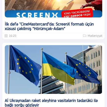
İlk dəfə "CineMastercard"da: ScreenX formatı üçün
xüsusi çəkilmiş “Hörümçək-Adam”
16:25
Mədəniyyət
Aİ Ukraynadan raket əleyhinə vasitələrin tədarükü ilə
bağlı sorğu gözləyir