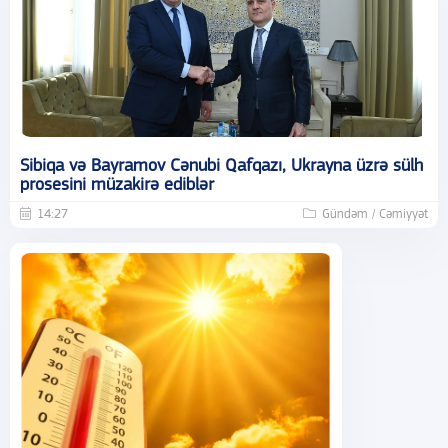
Sibiqa və Bayramov Cənubi Qafqazı, Ukrayna üzrə sülh
prosesini müzakirə ediblər
14:27
Gündəm / Cəmiyyət