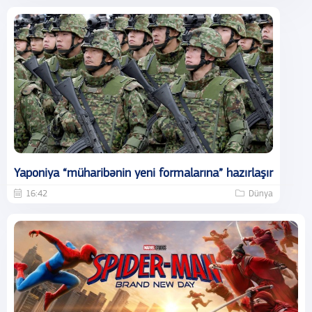
Yaponiya “müharibənin yeni formalarına” hazırlaşır
16:42
Dünya