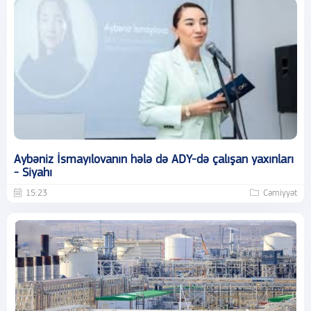
Aybəniz İsmayılovanın hələ də ADY-də çalışan yaxınları
- Siyahı
15:23
Cəmiyyət