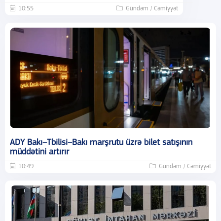
10:55
Gündəm / Cəmiyyət
ADY Bakı–Tbilisi–Bakı marşrutu üzrə bilet satışının
müddətini artırır
10:49
Gündəm / Cəmiyyət