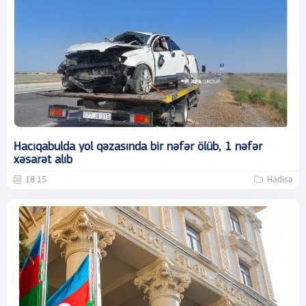
Hacıqabulda yol qəzasında bir nəfər ölüb, 1 nəfər
xəsarət alıb
18:15
Hadisə