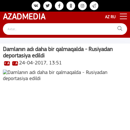
AZAD
MEDIA
AZ
RU
Damlanın adı daha bir qalmaqalda - Rusiyadan
deportasiya edildi
24-04-2017, 13:51
+ A
- A