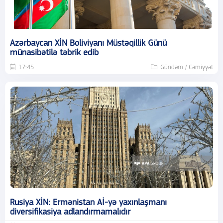
Azərbaycan XİN Boliviyanı Müstəqillik Günü
münasibətilə təbrik edib
17:45
Gündəm / Cəmiyyət
Rusiya XİN: Ermənistan Aİ-yə yaxınlaşmanı
diversifikasiya adlandırmamalıdır