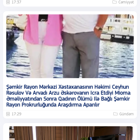
17:37
Cəmiyyət
Şəmkir Rayon Mərkəzi Xəstəxanasının Həkimi Ceyhun
Rəsulov Və Arvadı Arzu Əskərovanın Icra Etdiyi Mioma
Əməliyyatından Sonra Qadının Ölümü Ilə Bağlı Şəmkir
Rayon Prokrurluğunda Araşdırma Aparılır
17:29
Gündəm