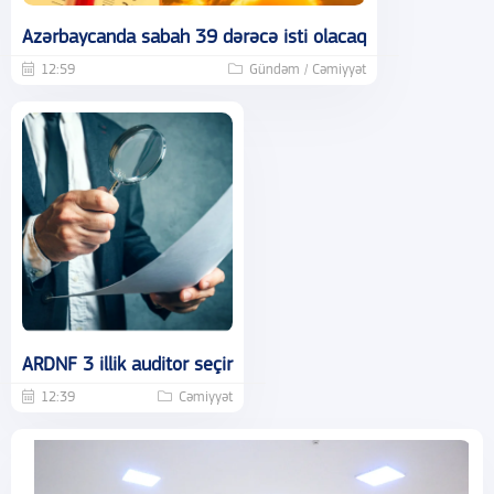
Azərbaycanda sabah 39 dərəcə isti olacaq
12:59
Gündəm / Cəmiyyət
ARDNF 3 illik auditor seçir
12:39
Cəmiyyət