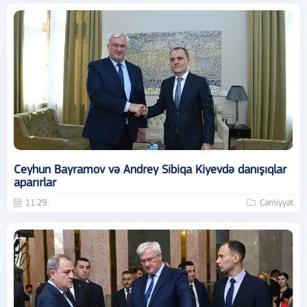
Ceyhun Bayramov və Andrey Sibiqa Kiyevdə danışıqlar
aparırlar
11:29
Cəmiyyət