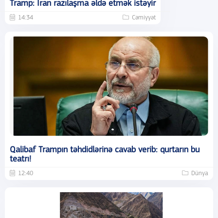
Tramp: İran razılaşma əldə etmək istəyir
14:34
Cəmiyyət
Qalibaf Trampın təhdidlərinə cavab verib: qurtarın bu
teatrı!
12:40
Dünya