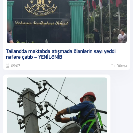
Tailandda məktəbdə atışmada ölənlərin sayı yeddi
nəfərə çatıb – YENİLƏNİB
09:07
Dünya