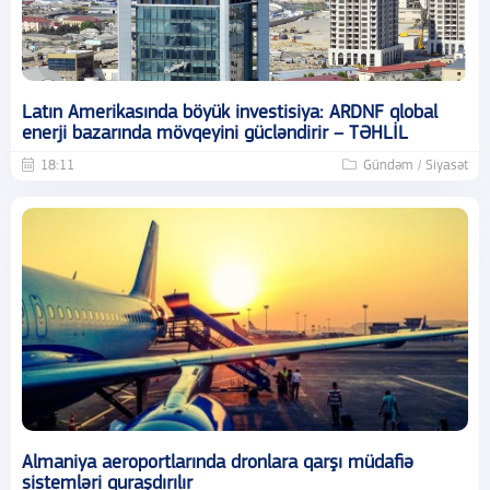
Latın Amerikasında böyük investisiya: ARDNF qlobal
enerji bazarında mövqeyini gücləndirir – TƏHLİL
18:11
Gündəm / Siyasət
Almaniya aeroportlarında dronlara qarşı müdafiə
sistemləri quraşdırılır