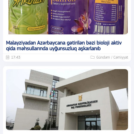
Malayziyadan Azərbaycana gətirilən bəzi bioloji aktiv
qida məhsullarında uyğunsuzluq aşkarlanıb
17:43
Gündəm / Cəmiyyət