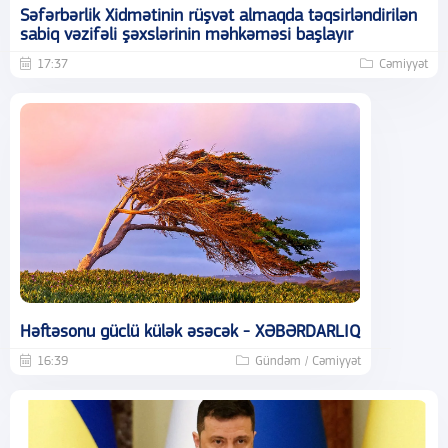
Səfərbərlik Xidmətinin rüşvət almaqda təqsirləndirilən
sabiq vəzifəli şəxslərinin məhkəməsi başlayır
17:37
Cəmiyyət
Həftəsonu güclü külək əsəcək - XƏBƏRDARLIQ
16:39
Gündəm / Cəmiyyət