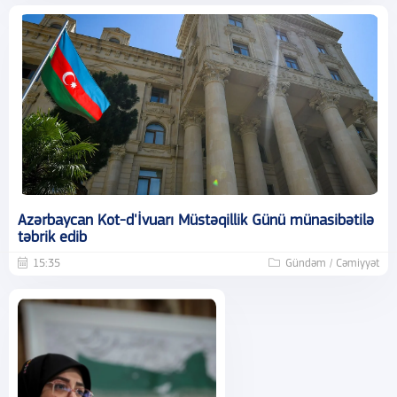
Azərbaycan Kot-d'İvuarı Müstəqillik Günü münasibətilə
təbrik edib
15:35
Gündəm / Cəmiyyət