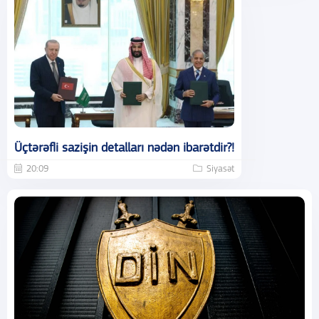
Üçtərəfli sazişin detalları nədən ibarətdir?!
20:09
Siyasət