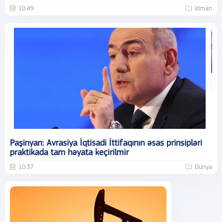
10:49
İdman
Paşinyan: Avrasiya İqtisadi İttifaqının əsas prinsipləri
praktikada tam həyata keçirilmir
10:37
Dünya