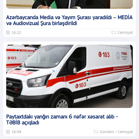
Azərbaycanda Media və Yayım Şurası yaradıldı – MEDİA
və Audiovizual Şura birləşdirildi
16:22
Cəmiyyət
Paytaxtdakı yanğın zamanı 6 nəfər xəsarət alıb -
TƏBİB açıqladı
16:04
Gündəm / Cəmiyyət