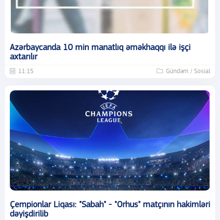
Azərbaycanda 10 min manatlıq əməkhaqqı ilə işçi
axtarılır
11:15
Gündəm / Sosial
Çempionlar Liqası: "Sabah" - "Orhus" matçının hakimləri
dəyişdirilib