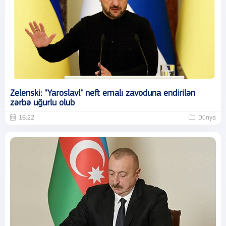
Zelenski: "Yaroslavl" neft emalı zavoduna endirilən
zərbə uğurlu olub
16:22
Dünya