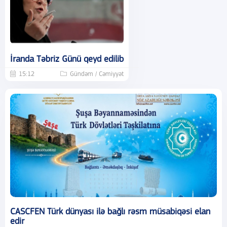
İranda Təbriz Günü qeyd edilib
15:12
Gündəm / Cəmiyyət
CASCFEN Türk dünyası ilə bağlı rəsm müsabiqəsi elan
edir