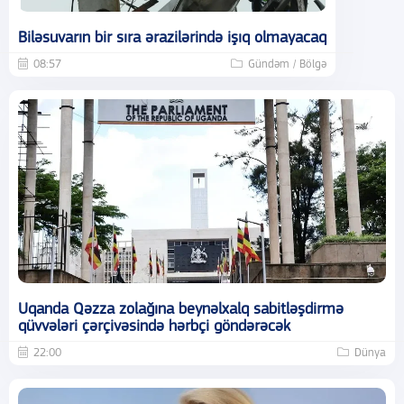
Biləsuvarın bir sıra ərazilərində işıq olmayacaq
08:57
Gündəm / Bölgə
Uqanda Qəzza zolağına beynəlxalq sabitləşdirmə
qüvvələri çərçivəsində hərbçi göndərəcək
22:00
Dünya