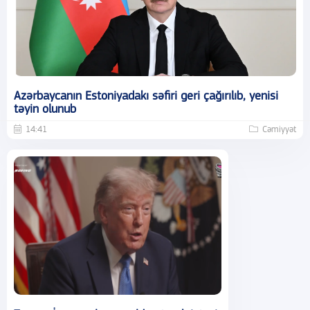
Azərbaycanın Estoniyadakı səfiri geri çağırılıb, yenisi
təyin olunub
14:41
Cəmiyyət