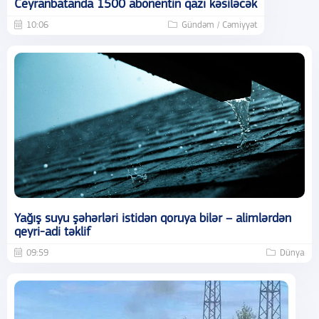
Ceyranbatanda 1500 abonentin qazı kəsiləcək
10:06
Gündəm / Cəmiyyət
Yağış suyu şəhərləri istidən qoruya bilər – alimlərdən
qeyri-adi təklif
09:59
Dünya