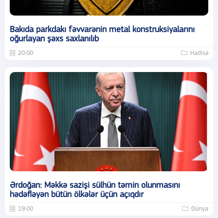
Bakıda parkdakı fəvvarənin metal konstruksiyalarını
oğurlayan şəxs saxlanılıb
20:00
Hadisə
Ərdoğan: Məkkə sazişi sülhün təmin olunmasını
hədəfləyən bütün ölkələr üçün açıqdır
19:00
Dünya