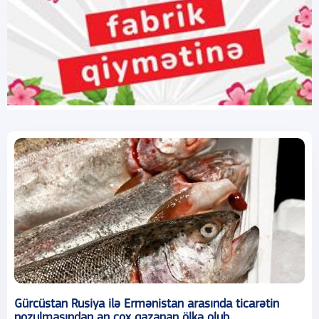
Gürcüstan Rusiya ilə Ermənistan arasında ticarətin
pozulmasından ən çox qazanan ölkə olub