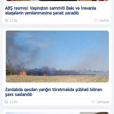
ABŞ rəsmisi: Vaşinqton sammiti Bakı və İrəvanla
əlaqələrin yenilənməsinə şərait yaradıb
11:56
Hadisə
Zərdabda qəsdən yanğın törətməkdə şübhəli bilinən
şəxs saxlanılıb
11:50
Cəmiyyət