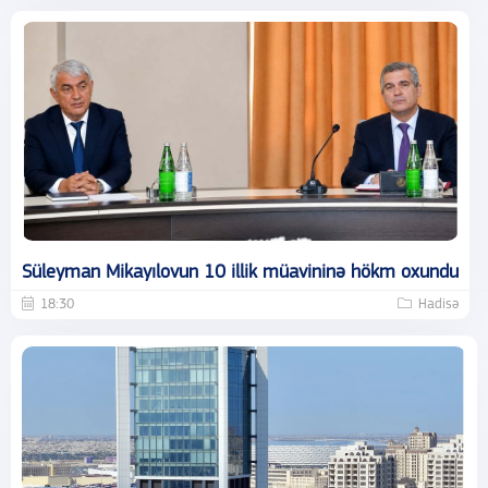
Süleyman Mikayılovun 10 illik müavininə hökm oxundu
18:30
Hadisə