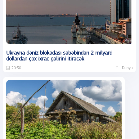
Ukrayna dəniz blokadası səbəbindən 2 milyard
dollardan çox ixrac gəlirini itirəcək
20:30
Dünya