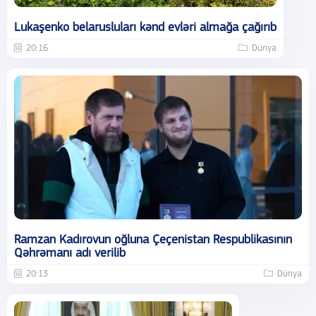
Lukaşenko belarusluları kənd evləri almağa çağırıb
20:16
Dünya
Ramzan Kadırovun oğluna Çeçenistan Respublikasının
Qəhrəmanı adı verilib
20:13
Dünya