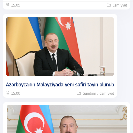
15:09
Cəmiyyət
Azərbaycanın Malayziyada yeni səfiri təyin olunub
15:00
Gündəm / Cəmiyyət