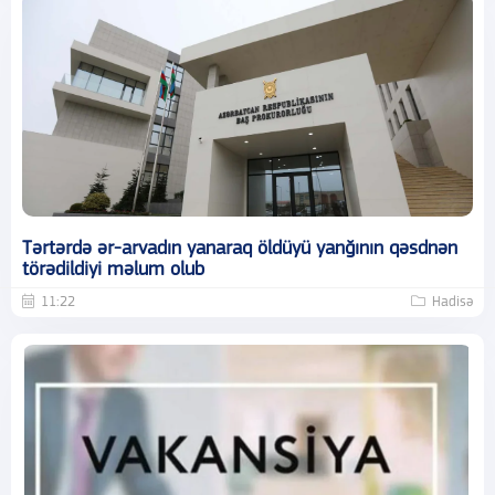
Tərtərdə ər-arvadın yanaraq öldüyü yanğının qəsdnən
törədildiyi məlum olub
11:22
Hadisə