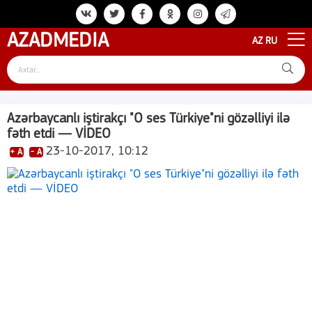
AZAD
MEDIA
AZ
RU
Azərbaycanlı iştirakçı "O ses Türkiye"ni gözəlliyi ilə
fəth etdi — VİDEO
23-10-2017, 10:12
+ A
- A