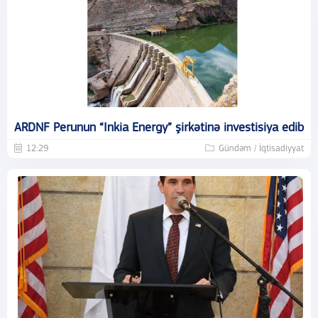
ARDNF Perunun “Inkia Energy” şirkətinə investisiya edib
12:29
Gündəm / İqtisadiyyat