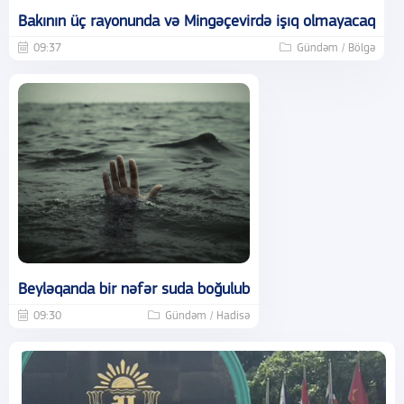
Bakının üç rayonunda və Mingəçevirdə işıq olmayacaq
09:37
Gündəm / Bölgə
Beyləqanda bir nəfər suda boğulub
09:30
Gündəm / Hadisə