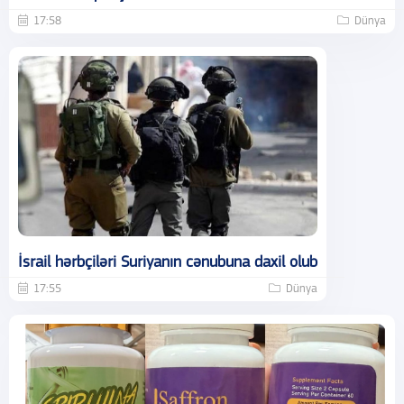
17:58
Dünya
İsrail hərbçiləri Suriyanın cənubuna daxil olub
17:55
Dünya