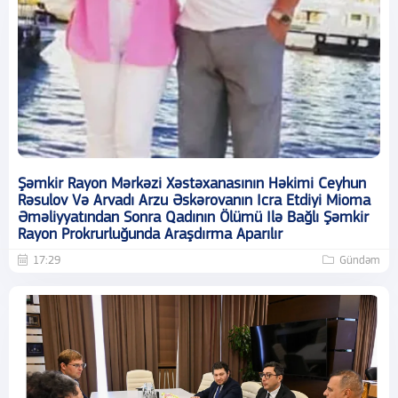
Şəmkir Rayon Mərkəzi Xəstəxanasının Həkimi Ceyhun
Rəsulov Və Arvadı Arzu Əskərovanın Icra Etdiyi Mioma
Əməliyyatından Sonra Qadının Ölümü Ilə Bağlı Şəmkir
Rayon Prokrurluğunda Araşdırma Aparılır
17:29
Gündəm