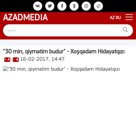
AZAD
MEDIA
AZ
RU
"30 min, qiymətim budur" - Xoşqədəm Hidayətqızı
16-02-2017, 14:47
+ A
- A