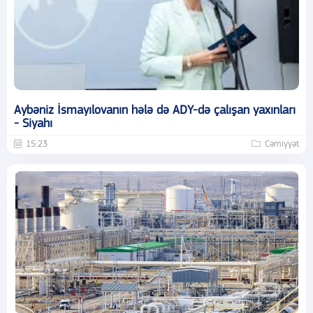
Aybəniz İsmayılovanın hələ də ADY-də çalışan yaxınları
- Siyahı
15:23
Cəmiyyət