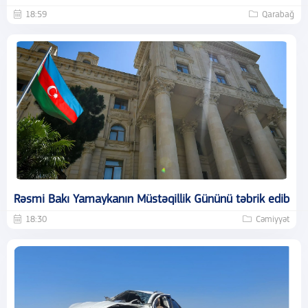
18:59
Qarabağ
Rəsmi Bakı Yamaykanın Müstəqillik Gününü təbrik edib
18:30
Cəmiyyət