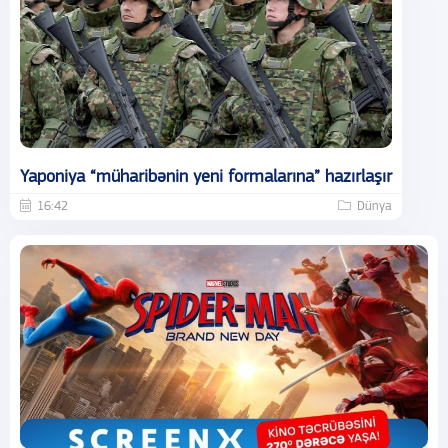
Yaponiya “müharibənin yeni formalarına” hazırlaşır
16:42
Dünya