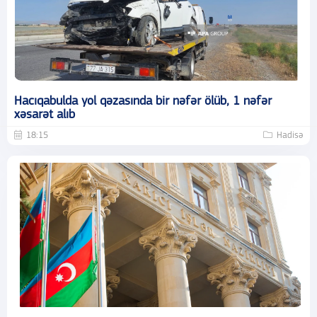
Hacıqabulda yol qəzasında bir nəfər ölüb, 1 nəfər
xəsarət alıb
18:15
Hadisə