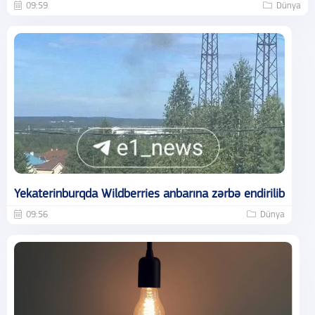
09:59
Dünya
Yekaterinburqda Wildberries anbarına zərbə endirilib
09:56
Dünya