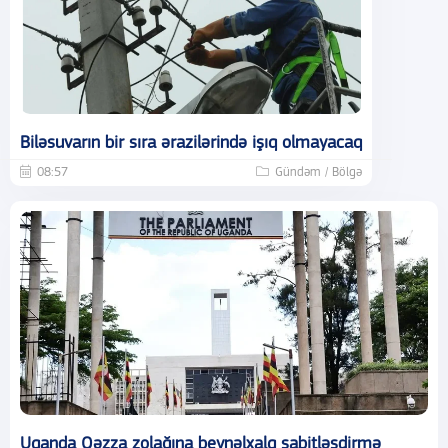
Biləsuvarın bir sıra ərazilərində işıq olmayacaq
08:57
Gündəm / Bölgə
Uqanda Qəzza zolağına beynəlxalq sabitləşdirmə