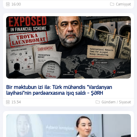
16:00
Cəmiyyət
Bir məktubun izi ilə: Türk mühəndis "Vardanyan
layihəsi"nin pərdəarxasına işıq saldı - ŞƏRH
15:34
Gündəm / Siyasət