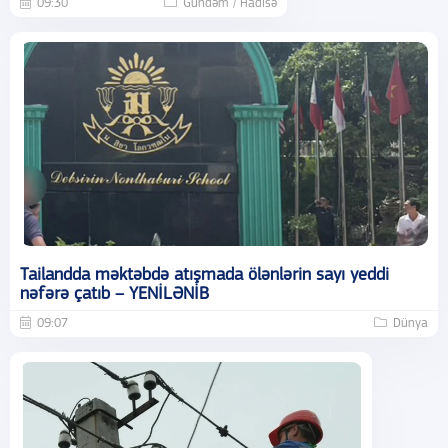
09:30
Gündəm / Hadisə
Tailandda məktəbdə atışmada ölənlərin sayı yeddi
nəfərə çatıb – YENİLƏNİB
09:07
Dünya