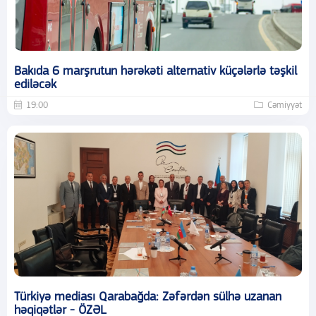
Bakıda 6 marşrutun hərəkəti alternativ küçələrlə təşkil
ediləcək
19:00
Cəmiyyət
Türkiyə mediası Qarabağda: Zəfərdən sülhə uzanan
həqiqətlər - ÖZƏL