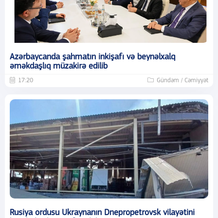
Azərbaycanda şahmatın inkişafı və beynəlxalq
əməkdaşlıq müzakirə edilib
17:20
Gündəm / Cəmiyyət
Rusiya ordusu Ukraynanın Dnepropetrovsk vilayətini