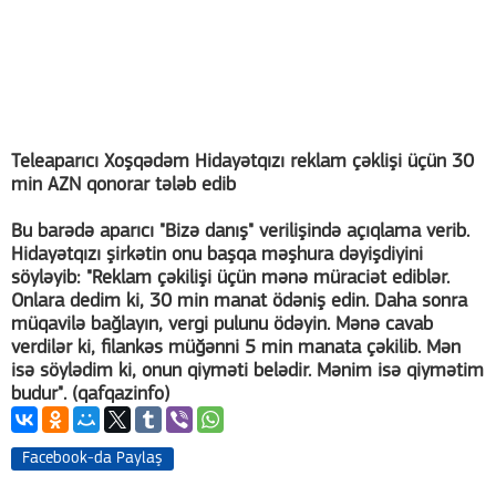
Teleaparıcı Xoşqədəm Hidayətqızı reklam çəklişi üçün 30
min AZN qonorar tələb edib
Bu barədə aparıcı "Bizə danış" verilişində açıqlama verib.
Hidayətqızı şirkətin onu başqa məşhura dəyişdiyini
söyləyib: "Reklam çəkilişi üçün mənə müraciət ediblər.
Onlara dedim ki, 30 min manat ödəniş edin. Daha sonra
müqavilə bağlayın, vergi pulunu ödəyin. Mənə cavab
verdilər ki, filankəs müğənni 5 min manata çəkilib. Mən
isə söylədim ki, onun qiyməti belədir. Mənim isə qiymətim
budur". (qafqazinfo)
Facebook-da Paylaş