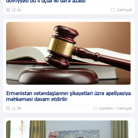
dövriyyəsi bu il üçdə iki dəfə azalıb
12:16
Cəmiyyət
Ermənistan vətəndaşlarının şikayətləri üzrə apellyasiya
məhkəməsi davam etdirilir
11:38
Gündəm / Cəmiyyət