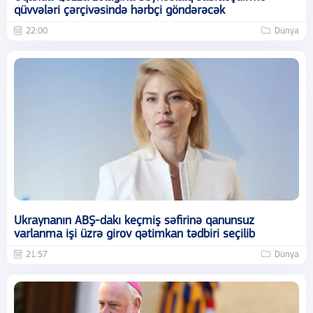
qüvvələri çərçivəsində hərbçi göndərəcək
22:00
Dünya
Ukraynanın ABŞ-dakı keçmiş səfirinə qanunsuz
varlanma işi üzrə girov qətimkan tədbiri seçilib
21:57
Dünya