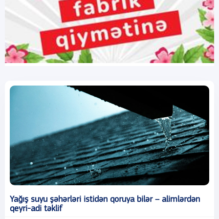
Yağış suyu şəhərləri istidən qoruya bilər – alimlərdən
qeyri-adi təklif