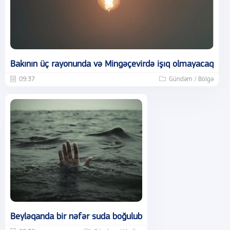
Bakının üç rayonunda və Mingəçevirdə işıq olmayacaq
09:37
Gündəm / Bölgə
Beyləqanda bir nəfər suda boğulub