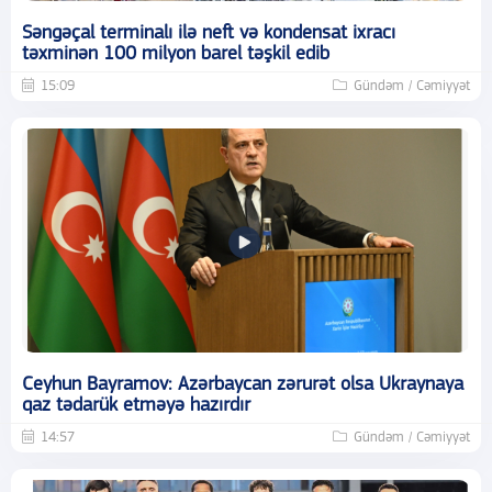
Səngəçal terminalı ilə neft və kondensat ixracı
təxminən 100 milyon barel təşkil edib
15:09
Gündəm / Cəmiyyət
Ceyhun Bayramov: Azərbaycan zərurət olsa Ukraynaya
qaz tədarük etməyə hazırdır
14:57
Gündəm / Cəmiyyət