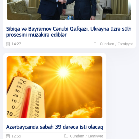
Sibiqa və Bayramov Cənubi Qafqazı, Ukrayna üzrə sülh
prosesini müzakirə ediblər
14:27
Gündəm / Cəmiyyət
Azərbaycanda sabah 39 dərəcə isti olacaq
12:59
Gündəm / Cəmiyyət