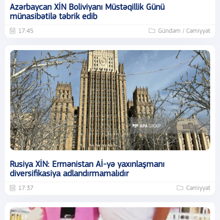
Azərbaycan XİN Boliviyanı Müstəqillik Günü
münasibətilə təbrik edib
17:45
Gündəm / Cəmiyyət
Rusiya XİN: Ermənistan Aİ-yə yaxınlaşmanı
diversifikasiya adlandırmamalıdır
17:37
Cəmiyyət