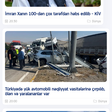
İmran Xanın 100-dən çox tərəfdarı həbs edilib - KİV
20:30
Dünya
Türkiyədə yük avtomobili nəqliyyat vasitələrinə çırpılıb,
ölən və yaralananlar var
20:00
Dünya