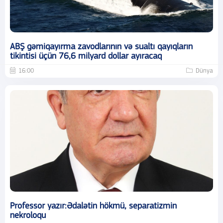
ABŞ gəmiqayırma zavodlarının və sualtı qayıqların
tikintisi üçün 76,6 milyard dollar ayıracaq
16:00
Dünya
Professor yazır:Ədalətin hökmü, separatizmin
nekroloqu