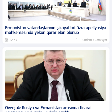
Ermənistan vətəndaşlarının şikayətləri üzrə apellyasiya
məhkəməsində yekun qərar elan olunub
12:33
Gündəm / Cəmiyyət
Overçuk: Rusiya və Ermənistan arasında ticarət