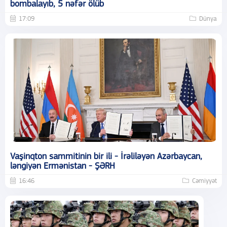
bombalayıb, 5 nəfər ölüb
17:09
Dünya
Vaşinqton sammitinin bir ili - İrəliləyən Azərbaycan,
ləngiyən Ermənistan - ŞƏRH
16:46
Cəmiyyət