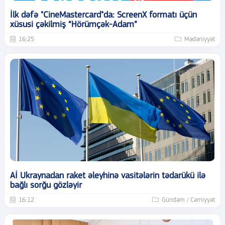
İlk dəfə "CineMastercard"da: ScreenX formatı üçün
xüsusi çəkilmiş “Hörümçək-Adam”
16:25
Mədəniyyət
Aİ Ukraynadan raket əleyhinə vasitələrin tədarükü ilə
bağlı sorğu gözləyir
16:12
Gündəm / Cəmiyyət