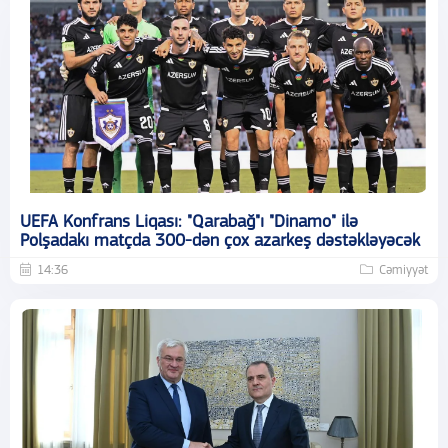
UEFA Konfrans Liqası: "Qarabağ"ı "Dinamo" ilə
Polşadakı matçda 300-dən çox azarkeş dəstəkləyəcək
14:36
Cəmiyyət