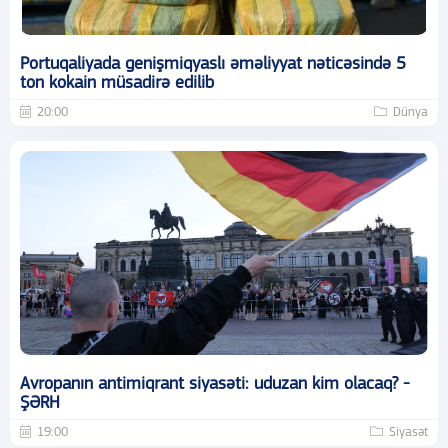
Portuqaliyada genişmiqyaslı əməliyyat nəticəsində 5
ton kokain müsadirə edilib
20:00
Dünya
Avropanın antimiqrant siyasəti: uduzan kim olacaq? -
ŞƏRH
19:00
Siyasət