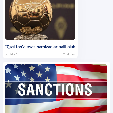
“Qızıl top”a əsas namizədlər bəlli olub
14:23
İdman