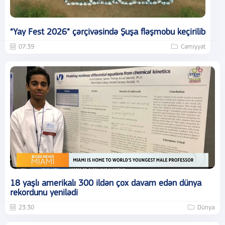
“Yay Fest 2026” çərçivəsində Şuşa fləşmobu keçirilib
07:39
Cəmiyyət
18 yaşlı amerikalı 300 ildən çox davam edən dünya
rekordunu yenilədi
23:30
Dünya