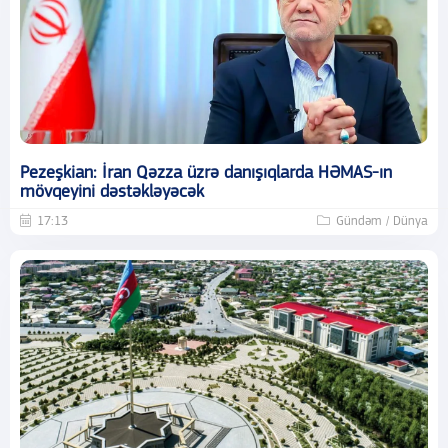
Pezeşkian: İran Qəzza üzrə danışıqlarda HƏMAS-ın
mövqeyini dəstəkləyəcək
17:13
Gündəm / Dünya