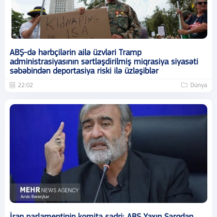
ABŞ-də hərbçilərin ailə üzvləri Tramp
administrasiyasının sərtləşdirilmiş miqrasiya siyasəti
səbəbindən deportasiya riski ilə üzləşiblər
22:02
Dünya