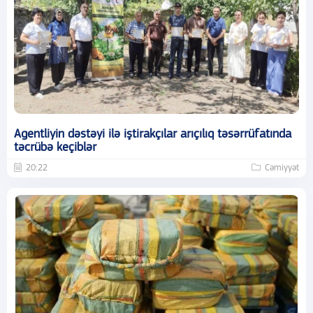
Agentliyin dəstəyi ilə iştirakçılar arıçılıq təsərrüfatında
təcrübə keçiblər
20:22
Cəmiyyət