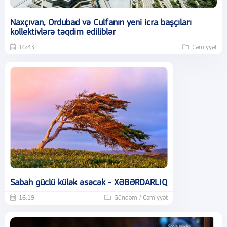
Naxçıvan, Ordubad və Culfanın yeni icra başçıları
kollektivlərə təqdim ediliblər
16:43
Cəmiyyət
Sabah güclü külək əsəcək - XƏBƏRDARLIQ
16:19
Gündəm / Cəmiyyət