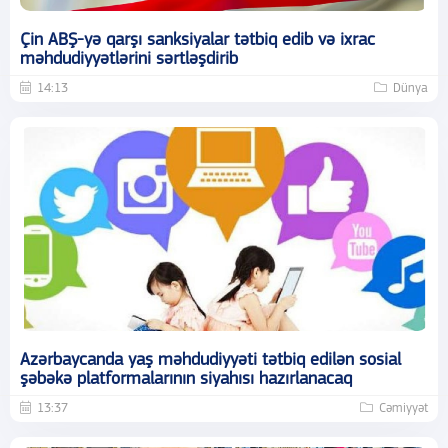
Çin ABŞ-yə qarşı sanksiyalar tətbiq edib və ixrac
məhdudiyyətlərini sərtləşdirib
14:13
Dünya
Azərbaycanda yaş məhdudiyyəti tətbiq edilən sosial
şəbəkə platformalarının siyahısı hazırlanacaq
13:37
Cəmiyyət