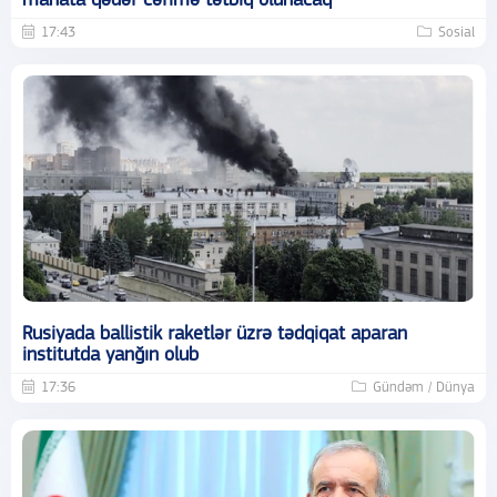
manata qədər cərimə tətbiq olunacaq
17:43
Sosial
Rusiyada ballistik raketlər üzrə tədqiqat aparan
institutda yanğın olub
17:36
Gündəm / Dünya