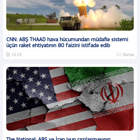
CNN: ABŞ THAAD hava hücumundan müdafiə sistemi
üçün raket ehtiyatının 80 faizini istifadə edib
15:13
Dünya
The National: ABŞ və İran iyun razılaşmasının