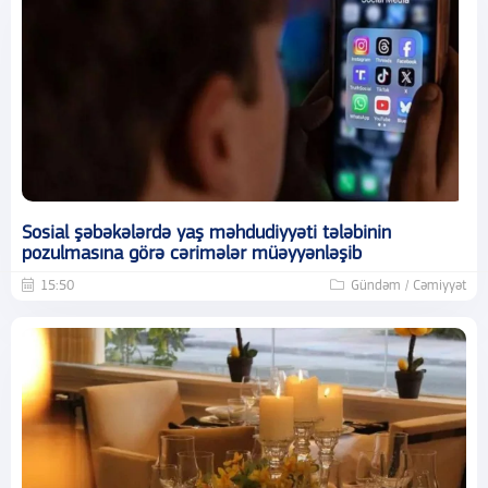
Sosial şəbəkələrdə yaş məhdudiyyəti tələbinin
pozulmasına görə cərimələr müəyyənləşib
15:50
Gündəm / Cəmiyyət