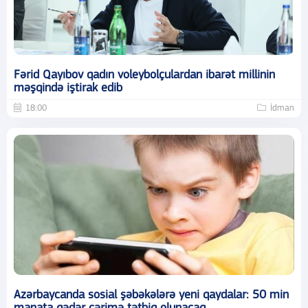
Fərid Qayıbov qadın voleybolçulardan ibarət millinin
məşqində iştirak edib
18:00
İdman
Azərbaycanda sosial şəbəkələrə yeni qaydalar: 50 min