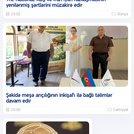
yenilənmiş şərtlərini müzakirə edir
15:02
Dünya
Şəkidə meşə arıçılığının inkişafı ilə bağlı təlimlər
davam edir
15:00
Cəmiyyət