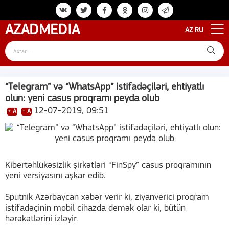
AZAD
MEDIA
AZ
RU
“Telegram” və “WhatsApp” istifadəçiləri, ehtiyatlı
olun: yeni casus proqramı peyda olub
12-07-2019, 09:51
+ A
- A
Kibertəhlükəsizlik şirkətləri “FinSpy” casus proqramının
yeni versiyasını aşkar edib.
Sputnik Azərbaycan xəbər verir ki, ziyanverici proqram
istifadəçinin mobil cihazda demək olar ki, bütün
hərəkətlərini izləyir.