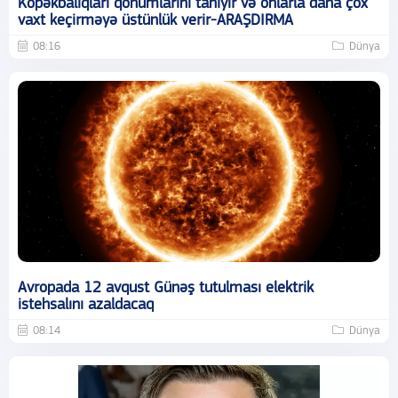
Köpəkbalıqları qohumlarını tanıyır və onlarla daha çox
vaxt keçirməyə üstünlük verir-ARAŞDIRMA
08:16
Dünya
Avropada 12 avqust Günəş tutulması elektrik
istehsalını azaldacaq
08:14
Dünya