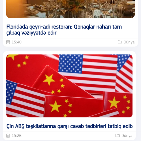
Floridada qeyri-adi restoran: Qonaqlar naharı tam
çılpaq vəziyyətdə edir
15:40
Dünya
Çin ABŞ təşkilatlarına qarşı cavab tədbirləri tətbiq edib
15:26
Dünya