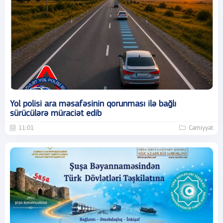
Yol polisi ara məsafəsinin qorunması ilə bağlı
sürücülərə müraciət edib
11:01
Cəmiyyət