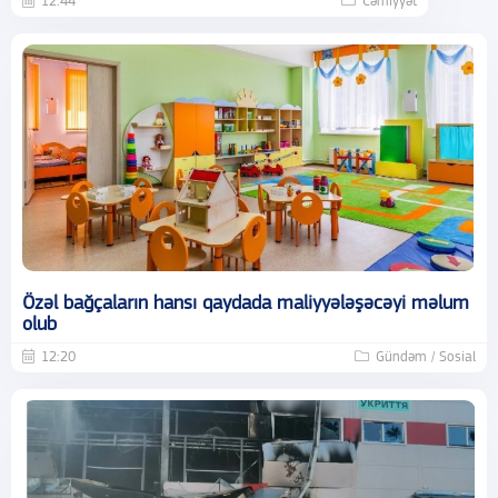
12:44
Cəmiyyət
Özəl bağçaların hansı qaydada maliyyələşəcəyi məlum
olub
12:20
Gündəm / Sosial