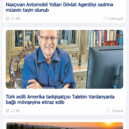
Naxçıvan Avtomobil Yolları Dövlət Agentliyi sədrinə
müavin təyin olunub
11:38
Cəmiyyət
Türk əsilli Amerika tədqiqatçısı Talebin Vardanyanla
bağlı mövqeyinə etiraz edib
11:36
Siyasət