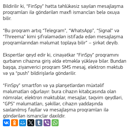
Bildirilir ki, “FinSpy” hətta təhlükəsiz sayılan mesajlaşma
proqramları ilə göndərilən məxfi ismarıcları belə oxuya
bilir.
“Bu proqram artıq “Telegram”, “WhatsApp”, “Signal” və
“Threema” kimi şifrələmədən istifadə edən mesajlaşma
proqramlarından məlumat toplaya bilir” – şirkət deyib.
Ekspertlər qeyd edir ki, cinayətkar “FinSpy” proqramını
qurbanın cihazına giriş əldə etməklə yükləyə bilər. Bundan
başqa, ziyanverici proqram SMS mesaj, elektron məktub
və ya “push” bildirişlərlə göndərilir.
“FinSpy” smartfon və ya planşetlərdən müxtəlif
məlumatları oğurlayır: bura cihazın kitabçasında olan
nömrələr, elektron məktublar, mesajlar, təqvim qeydləri,
“GPS” məlumatları, şəkillər, cihazın yaddaşında
saxlanılmış fayllar və mesajlaşma proqramları ilə
göndərilən ismarıclar daxildir.