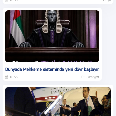
10:55
Dünya
Dünyada Məhkəmə sistemində yeni dövr başlayır.
10:53
Cəmiyyət