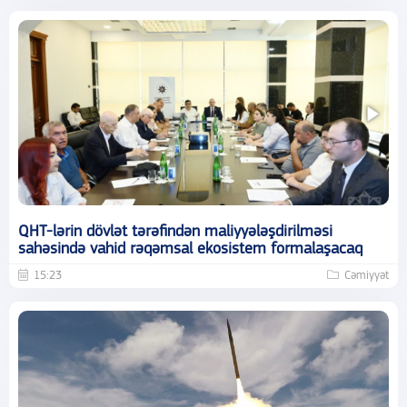
QHT-lərin dövlət tərəfindən maliyyələşdirilməsi
sahəsində vahid rəqəmsal ekosistem formalaşacaq
15:23
Cəmiyyət