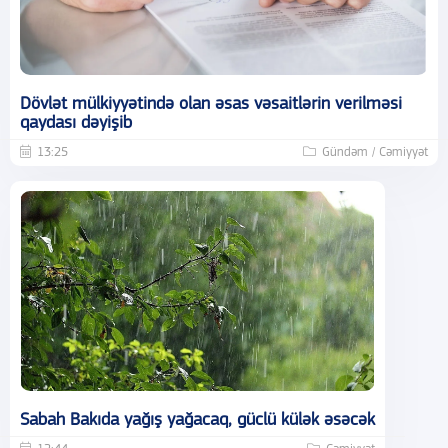
Dövlət mülkiyyətində olan əsas vəsaitlərin verilməsi
qaydası dəyişib
13:25
Gündəm / Cəmiyyət
Sabah Bakıda yağış yağacaq, güclü külək əsəcək