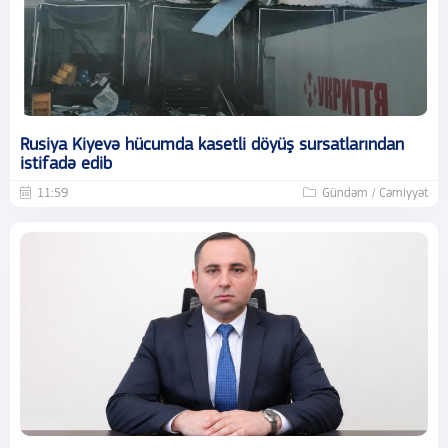
Rusiya Kiyevə hücumda kasetli döyüş sursatlarından
istifadə edib
11:59
Gündəm / Cəmiyyət