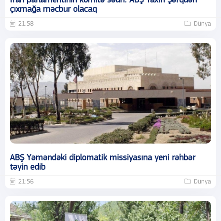
İran parlamentinin komitə sədri: ABŞ Yaxın Şərqdən
çıxmağa məcbur olacaq
21:58
Dünya
ABŞ Yəməndəki diplomatik missiyasına yeni rəhbər
təyin edib
21:56
Dünya