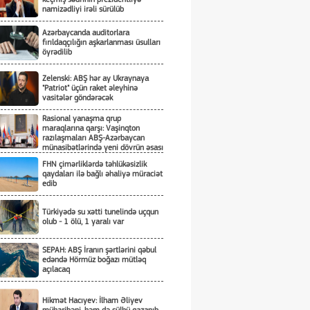
namizədliyi irəli sürülüb
Azərbaycanda auditorlara
fırıldaqçılığın aşkarlanması üsulları
öyrədilib
Zelenski: ABŞ hər ay Ukraynaya
"Patriot" üçün raket əleyhinə
vasitələr göndərəcək
Rasional yanaşma qrup
maraqlarına qarşı: Vaşinqton
razılaşmaları ABŞ-Azərbaycan
münasibətlərində yeni dövrün əsası
kimi
FHN çimərliklərdə təhlükəsizlik
qaydaları ilə bağlı əhaliyə müraciət
edib
Türkiyədə su xətti tunelində uçqun
olub - 1 ölü, 1 yaralı var
SEPAH: ABŞ İranın şərtlərini qəbul
edəndə Hörmüz boğazı mütləq
açılacaq
Hikmət Hacıyev: İlham Əliyev