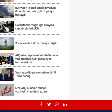
Rusiyanın iki neft emalı zavoduna
dron hücumu olub, güclü yanğın
başlayıb
Qobustanda maşın işıq dirəyinə
çırpılıb, sürücü ölüb
Xocavənddə traktor minaya düşüb
ABŞ-Azərbaycan münasibətlərində
yeni mərhələ sülh gündəliyini
formalaşdırdı
Vaşinqton Bəyannaməsinin bir ili:
Tarixi dönüş
NYT: ABŞ Kubanın rəhbəri
vəzifəsinə namizəd axtarır
Tarixi hadisələri zaman yaradır -
Tarixi dönüşləri isə liderlər!