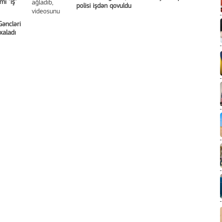
mi "iş"
polisi işdən qovuldu
Gəncləri
xaladı