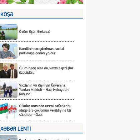
KÖŞƏ
Özüm üçün (hekayə)
Kəndlinin sıxışdırılması sosial
partlayışa gedən yoldur
Ölüm haqq olsa da, vaxtsız gedişlər
üzücüdür...
Vicdanın və Kişiliyin Ünvanına
Yazılan Məktub – Hacı Hekayətin
Ruhuna
Ölkələr arasında rəsmi səfərlər bu
əlaqələrə çox önəm verildiyinə bir
sübutdur - Özəl
XƏBƏR LENTİ