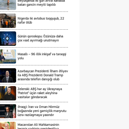
Beyləqanda iki gün əvvəl kanalda
batan gəncin meyiti tapılıb
Nigerdə iki avtobus toqquşub, 22
nəfər ölüb
Günün qoroskopu: Özünüzə daha
çox vaxt ayırmağı unutmayın
Masallı – 96 illik inkişaf və tərəqqi
yolu
Azərbaycan Prezidenti İlham Əliyev
ilə ABŞ Prezidenti Donald Tramp
arasında telefon danışığı olub
Zelenski: ABŞ hər ay Ukraynaya
"Patriot" üçün raket əleyhinə
vasitələr göndərəcək
Əraqçi: İran və Oman Hörmüz
boğazında yeni gəmiçilik marşrutu
üzrə razılaşmaya yaxındır
Macarıstan Ali Məhkəməsinin
keçmiş sədrinin prezidentliyə