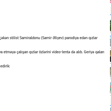
 çəkən stilist Samiraldonu (Samir Əliyev) parodiya edən qızlar
ya etməyə çalışan qızlar özlərini video-lentə də alıb. Geriyə qalan
edirik: