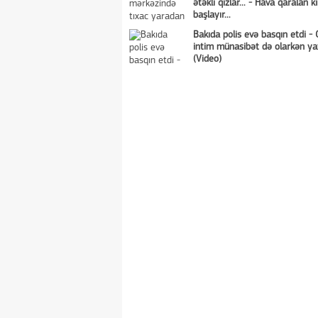
ətəkli qızlar... - Hava qaralan ki
başlayır...
Bakıda polis evə basqın etdi - 
intim münasibət də olarkən ya
(Video)