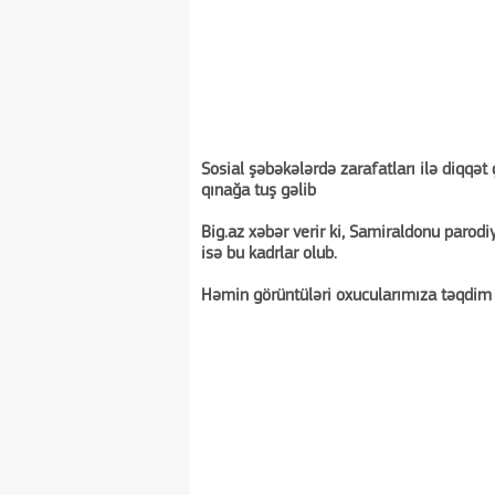
Sosial şəbəkələrdə zarafatları ilə diqqət
qınağa tuş gəlib
Big.az xəbər verir ki, Samiraldonu parodi
isə bu kadrlar olub.
Həmin görüntüləri oxucularımıza təqdim 