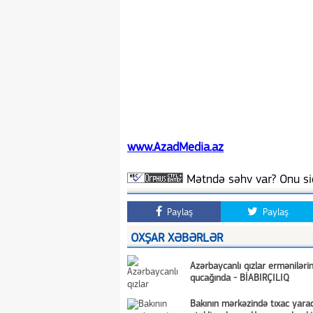
www.AzadMedia.az
Mətndə səhv var? Onu siç
Paylaş
Paylaş
OXŞAR XƏBƏRLƏR
Azərbaycanlı qızlar erməniləri
qucağında - BİABIRÇILIQ
Bakının mərkəzində tıxac yara