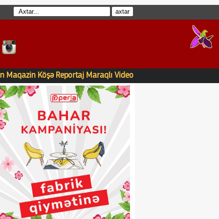
n
Maqazin
Köşə
Reportaj
Maraqlı
Video