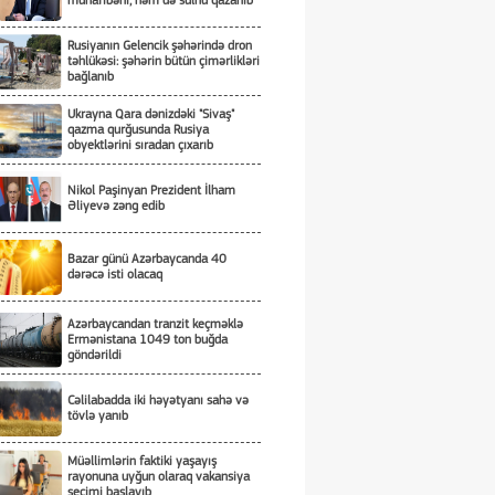
müharibəni, həm də sülhü qazanıb
Rusiyanın Gelencik şəhərində dron
təhlükəsi: şəhərin bütün çimərlikləri
bağlanıb
Ukrayna Qara dənizdəki "Sivaş"
qazma qurğusunda Rusiya
obyektlərini sıradan çıxarıb
Nikol Paşinyan Prezident İlham
Əliyevə zəng edib
Bazar günü Azərbaycanda 40
dərəcə isti olacaq
Azərbaycandan tranzit keçməklə
Ermənistana 1049 ton buğda
göndərildi
Cəlilabadda iki həyətyanı sahə və
tövlə yanıb
Müəllimlərin faktiki yaşayış
rayonuna uyğun olaraq vakansiya
seçimi başlayıb