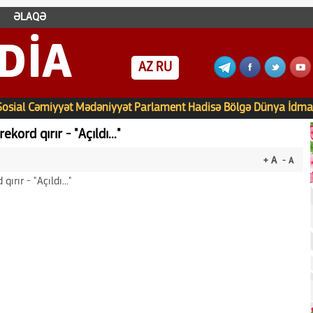
ƏLAQƏ
DIA
AZ
RU
Sosial
Cəmiyyət
Mədəniyyət
Parlament
Hadisə
Bölgə
Dünya
İdma
kord qırır - "Açıldı..."
+ A
- A