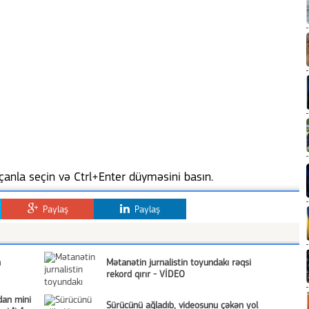
anla seçin və Ctrl+Enter düyməsini basın.
Paylaş
Paylaş
n
Mətanətin jurnalistin toyundakı rəqsi
rekord qırır - VİDEO
dan mini
Sürücünü ağladıb, videosunu çəkən yol