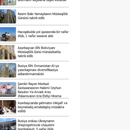
alternativ küçələrlə təşkil ediləcək
Rəsmi Bakı Yamaykanın Müstəqillik
Gününü təbrik edib
Hacıqabulda yol qəzasında bir nəfər
ölüb, 1 nəfər xəsarət alıb
Azərbaycan XİN Boliviyanı
Müstəqillik Günü münasibətilə
təbrik edib
Rusiya XİN: Ermənistan Aİ-yə
yaxınlaşmanı diversifikasiya
adlandırmamalıdır
Şəmkir Rayon Mərkəzi
Xəstəxanasının Həkimi Ceyhun
Rəsulov Və Arvadı Arzu
Əskərovanın Icra Etdiyi Mioma
Əməliyyatından Sonra Qadının
Azərbaycanda şahmatın inkişafı və
Ölümü Ilə Bağlı Şəmkir Rayon
beynəlxalq əməkdaşlıq müzakirə
Prokrurluğunda Araşdırma Aparılır
edilib
Rusiya ordusu Ukraynanın
Dnepropetrovsk vilayətini
bombalayıb, 5 nəfər ölüb