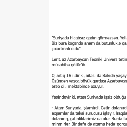
"Suriyada hicabsız qadın görməzsən. Yoll
Biz bura köçəndə anam da bütünlüklə qar
çıxartmalı oldu”.
Lent. az Azərbaycan Texniki Universitetin
müsahibə götürüb.
O, artıq 16 ildir ki, ailəsi ilə Bakıda yaşa
Özündən yaşca böyük qardaşı Azərbaycan Ti
ərəb dili məktəbində oxuyur.
Yasir deyir ki, atası Suriyada işsiz olduğ
- Atam Suriyada işləmirdi. Çətin dolanırdı
axşamlar da taksi sürücüsü işləyir. İraqd
dolanırıq, çətinliklərimiz də olur. Burda 
minmirlər. Bir dəfə də atama hədə-qorxu