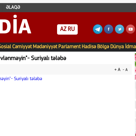
ƏLAQƏ
DIA
AZ
RU
Sosial
Cəmiyyət
Mədəniyyət
Parlament
Hadisə
Bölgə
Dünya
İdma
evlənməyin"- Suriyalı tələbə
+ A
- A