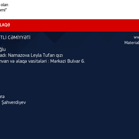
 olan
əmi”
LAQƏ
ww
TLİ CƏMİYYƏTİ
Material
ğlu
 adı: Namazova Leyla Tufan qızı
nvan və əlaqə vasitələri : Mərkəzi Bulvar 6.
urə
i Şahverdiyev