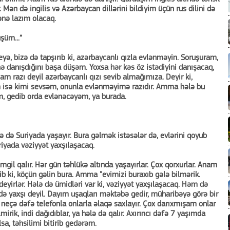
. Mən də ingilis və Azərbaycan dillərini bildiyim üçün rus dilini də
nə lazım olacaq.
şüm...”
ə, bizə də tapşırıb ki, azərbaycanlı qızla evlənməyin. Soruşuram,
 nə danışdığını başa düşəm. Yoxsa hər kəs öz istədiyini danışacaq,
nam razı deyil azərbaycanlı qızı sevib almağımıza. Deyir ki,
 isə kimi sevsəm, onunla evlənməyimə razıdır. Amma hələ bu
 gedib orda evlənəcəyəm, ya burada.
ə də Suriyada yaşayır. Bura gəlmək istəsələr də, evlərini qoyub
uriyada vəziyyət yaxşılaşacaq.
mgil qalır. Hər gün təhlükə altında yaşayırlar. Çox qorxurlar. Anam
ib ki, köçün gəlin bura. Amma "evimizi buraxıb gələ bilmərik.
deyirlər. Hələ də ümidləri var ki, vəziyyət yaxşılaşacaq. Həm də
 də yaxşı deyil. Dayım uşaqları məktəbə gedir, müharibəyə görə bir
 neçə dəfə telefonla onlarla əlaqə saxlayır. Çox darıxmışam onlar
irik, indi dağıdıblar, ya hələ də qalır. Axırıncı dəfə 7 yaşımda
sa, təhsilimi bitirib gedərəm.