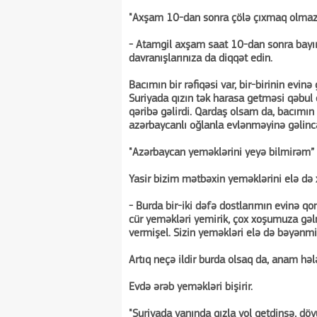
"Axşam 10-dan sonra çölə çıxmaq olmaz
- Atamgil axşam saat 10-dan sonra bayıra
davranışlarınıza da diqqət edin.
Bacımın bir rəfiqəsi var, bir-birinin evi
Suriyada qızın tək harasa getməsi qəbul e
qəribə gəlirdi. Qardaş olsam da, bacımın 
azərbaycanlı oğlanla evlənməyinə gəlincə
"Azərbaycan yeməklərini yeyə bilmirəm”
Yasir bizim mətbəxin yeməklərini elə də x
- Burda bir-iki dəfə dostlarımın evinə 
cür yeməkləri yemirik, çox xoşumuza gəl
vermişel. Sizin yeməkləri elə də bəyənm
Artıq neçə ildir burda olsaq da, anam hə
Evdə ərəb yeməkləri bişirir.
"Suriyada yanında qızla yol getdinsə, döy