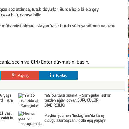
qıza söz atdınsa, tutub döyürlər. Burda hələ ki elə şey
zə bilir, danışa bilir.
 mühəndisi olmaq istəyən Yasir burda sülh şəraitində və azad
anla seçin və Ctrl+Enter düyməsini basın.
Paylaş
Paylaş
16 yaşlı
*99 33 taksi xidməti - Sərnişinləri səhər
rdi - ara
tezdən ağlar qoyan SÜRÜCÜLƏR -
BİABIRÇILIQ
21 yaşlı
Məşhur şoumen "Instagram"da tanış
gəldi ki
olduğu azərbaycanlı qızla eşq yaşayır