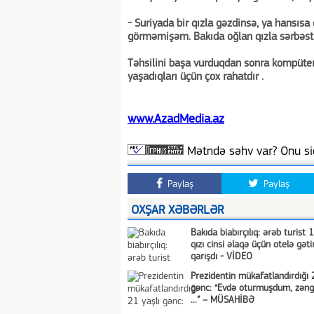
- Suriyada bir qızla gəzdinsə, ya hansısa 
görməmişəm. Bakıda oğlan qızla sərbəst gə
Təhsilini başa vurduqdan sonra kompüter
yaşadıqları üçün çox rahatdır .
www.AzadMedia.az
Mətndə səhv var? Onu siç
Paylaş
Paylaş
OXŞAR XƏBƏRLƏR
Bakıda biabırçılıq: ərəb turist 
qızı cinsi əlaqə üçün otelə gəti
qarışdı - VİDEO
Prezidentin mükafatlandırdığı 
gənc: “Evdə oturmuşdum, zəng 
...” – MÜSAHİBƏ