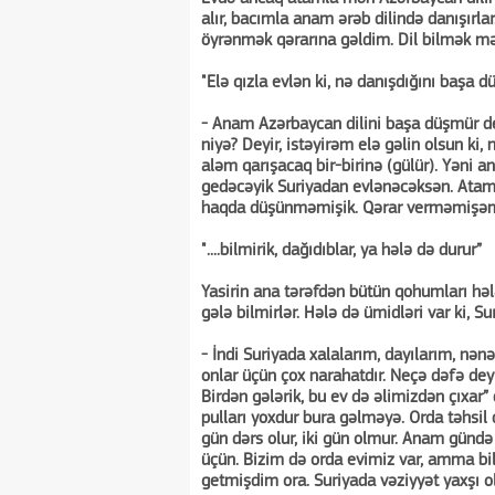
alır, bacımla anam ərəb dilində danışırlar
öyrənmək qərarına gəldim. Dil bilmək mə
"Elə qızla evlən ki, nə danışdığını başa dü
- Anam Azərbaycan dilini başa düşmür dey
niyə? Deyir, istəyirəm elə gəlin olsun ki,
aləm qarışacaq bir-birinə (gülür). Yəni a
gedəcəyik Suriyadan evlənəcəksən. Atam
haqda düşünməmişik. Qərar verməmişəm,
"....bilmirik, dağıdıblar, ya hələ də durur”
Yasirin ana tərəfdən bütün qohumları həl
gələ bilmirlər. Hələ də ümidləri var ki, S
- İndi Suriyada xalalarım, dayılarım, nənə
onlar üçün çox narahatdır. Neçə dəfə dey
Birdən gələrik, bu ev də əlimizdən çıxar” 
pulları yoxdur bura gəlməyə. Orda təhsil
gün dərs olur, iki gün olmur. Anam gündə
üçün. Bizim də orda evimiz var, amma bilm
getmişdim ora. Suriyada vəziyyət yaxşı ol