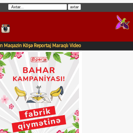
n
Maqazin
Köşə
Reportaj
Maraqlı
Video