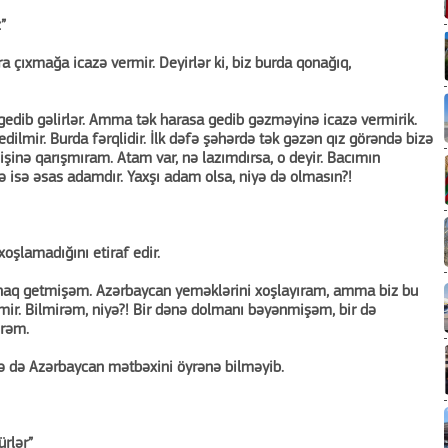
”
 çıxmağa icazə vermir. Deyirlər ki, biz burda qonağıq,
nə gedib gəlirlər. Amma tək harasa gedib gəzməyinə icazə vermirik.
dilmir. Burda fərqlidir. İlk dəfə şəhərdə tək gəzən qız görəndə bizə
işinə qarışmıram. Atam var, nə lazımdırsa, o deyir. Bacımın
 isə əsas adamdır. Yaxşı adam olsa, niyə də olmasın?!
oşlamadığını etiraf edir.
qonaq getmişəm. Azərbaycan yeməklərini xoşlayıram, amma biz bu
mir. Bilmirəm, niyə?! Bir dənə dolmanı bəyənmişəm, bir də
irəm.
lə də Azərbaycan mətbəxini öyrənə bilməyib.
ürlər”