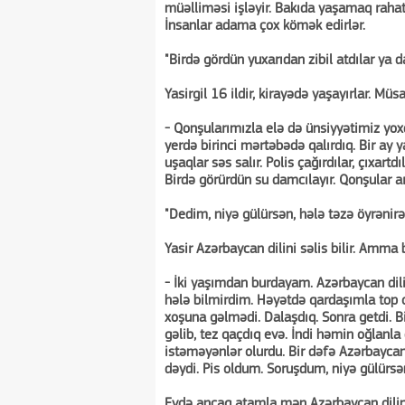
müəlliməsi işləyir. Bakıda yaşamaq rahatd
İnsanlar adama çox kömək edirlər.
"Birdə gördün yuxarıdan zibil atdılar ya da
Yasirgil 16 ildir, kirayədə yaşayırlar. Mü
- Qonşularımızla elə də ünsiyyətimiz yox
yerdə birinci mərtəbədə qalırdıq. Bir ay 
uşaqlar səs salır. Polis çağırdılar, çıxart
Birdə görürdün su damcılayır. Qonşular ar
"Dedim, niyə gülürsən, hələ təzə öyrənirə
Yasir Azərbaycan dilini səlis bilir. Amma 
- İki yaşımdan burdayam. Azərbaycan dili
hələ bilmirdim. Həyətdə qardaşımla top o
xoşuna gəlmədi. Dalaşdıq. Sonra getdi. Bir
gəlib, tez qaçdıq evə. İndi həmin oğlanl
istəməyənlər olurdu. Bir dəfə Azərbaycan
dəydi. Pis oldum. Soruşdum, niyə gülürsən
Evdə ancaq atamla mən Azərbaycan dilini b