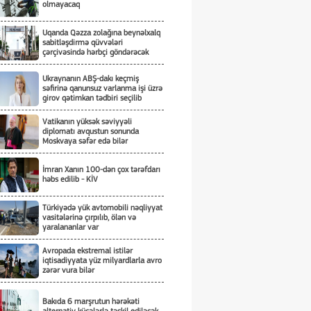
olmayacaq
Uqanda Qəzza zolağına beynəlxalq
sabitləşdirmə qüvvələri
çərçivəsində hərbçi göndərəcək
Ukraynanın ABŞ-dakı keçmiş
səfirinə qanunsuz varlanma işi üzrə
girov qətimkan tədbiri seçilib
Vatikanın yüksək səviyyəli
diplomatı avqustun sonunda
Moskvaya səfər edə bilər
İmran Xanın 100-dən çox tərəfdarı
həbs edilib - KİV
Türkiyədə yük avtomobili nəqliyyat
vasitələrinə çırpılıb, ölən və
yaralananlar var
Avropada ekstremal istilər
iqtisadiyyata yüz milyardlarla avro
zərər vura bilər
Bakıda 6 marşrutun hərəkəti