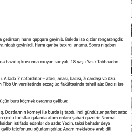
a gedirsən, hamı qapqara geyinib. Bakıda isə qızlar rəngarəngdir.
a niqab geyinirdi. Hamı qəribə baxırdı anama. Sonra niqabını
də hazırlıq kursunda oxuyan suriyalı, 18 yaşlı Yasir Tabbaadan
yır. Ailədə 7 nəfərdirlər – atası, anası, bacısı, 3 qardaşı və özü.
bb Universitetində əczaçılıq fakültəsində təhsil alır. Bacısı isə
u üçün bura köçmək qərarına gəliblər.
q. Dostlarının köməyi ilə burda iş tapdı. İndi gündüzlər parket satır,
an çoxlu turistlər gələndə atam onlara şəhəri gəzdirir. Normal
taksidən istifadə edənlər də azdır. Yəqin, taksi bahadır deyə
 gəlib telefonunu oğurlamışdılar. Anam məktəbdə ərəb dili