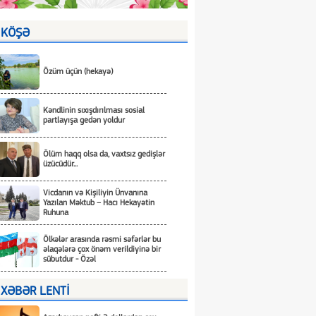
KÖŞƏ
Özüm üçün (hekayə)
Kəndlinin sıxışdırılması sosial
partlayışa gedən yoldur
Ölüm haqq olsa da, vaxtsız gedişlər
üzücüdür...
Vicdanın və Kişiliyin Ünvanına
Yazılan Məktub – Hacı Hekayətin
Ruhuna
Ölkələr arasında rəsmi səfərlər bu
əlaqələrə çox önəm verildiyinə bir
sübutdur - Özəl
XƏBƏR LENTİ