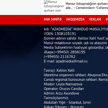
Məmur özbaşınalığının qurbanı
ailə... - Cənnətovların “Cəhənn
ANA SƏHİFƏ
HAQQIMIZDA
REKLAM
Ə
Adı: ″AZADMEDİA″ MƏHDUD MƏSULİYYƏ
VÖEN: 1308103191
Domen adının sahibi: Xəlilov Xəlil Yusif o
Məsul redaktorun soyadı, adı və atasının
Media Subyektinin fəaliyyət göstərdiyi, ü
Əlaqə:(+99450) 2858195
(+99455) 2116762
E-mail: azadmedia@mail.ru
Təsisçi: Xəlilov Xəlil
İdaretmə orqanının rəhbəri: Abuşova Eln
Cənub regional bürosunun rəhbəri: Rəmz
Müxbir: Leyla Namazova
Operator: Orucov Cavidan
Admin: Arzu Axundova
Təmsilçilərimiz:
Abdullah Yiğit - İstanbul, İzmir
Hakan Dikmen - Ərzurum