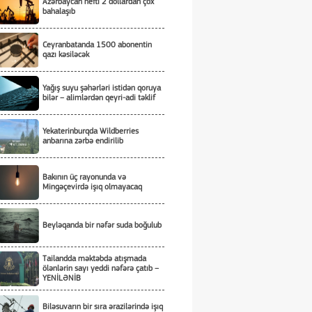
Azərbaycan nefti 2 dollardan çox
bahalaşıb
Ceyranbatanda 1500 abonentin
qazı kəsiləcək
Yağış suyu şəhərləri istidən qoruya
bilər – alimlərdən qeyri-adi təklif
Yekaterinburqda Wildberries
anbarına zərbə endirilib
Bakının üç rayonunda və
Mingəçevirdə işıq olmayacaq
Beyləqanda bir nəfər suda boğulub
Tailandda məktəbdə atışmada
ölənlərin sayı yeddi nəfərə çatıb –
YENİLƏNİB
Biləsuvarın bir sıra ərazilərində işıq