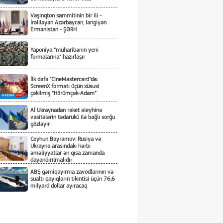
Vaşinqton sammitinin bir ili -
İrəliləyən Azərbaycan, ləngiyən
Ermənistan - ŞƏRH
Yaponiya “müharibənin yeni
formalarına” hazırlaşır
İlk dəfə "CineMastercard"da:
ScreenX formatı üçün xüsusi
çəkilmiş “Hörümçək-Adam”
Aİ Ukraynadan raket əleyhinə
vasitələrin tədarükü ilə bağlı sorğu
gözləyir
Ceyhun Bayramov: Rusiya və
Ukrayna arasındakı hərbi
əməliyyatlar ən qısa zamanda
dayandırılmalıdır
ABŞ gəmiqayırma zavodlarının və
sualtı qayıqların tikintisi üçün 76,6
milyard dollar ayıracaq
Professor yazır:Ədalətin hökmü,
separatizmin nekroloqu