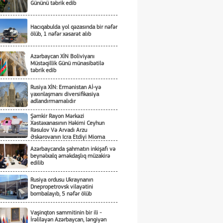
Gününü təbrik edib
Hacıqabulda yol qəzasında bir nəfər
ölüb, 1 nəfər xəsarət alıb
Azərbaycan XİN Boliviyanı
Müstəqillik Günü münasibətilə
təbrik edib
Rusiya XİN: Ermənistan Aİ-yə
yaxınlaşmanı diversifikasiya
adlandırmamalıdır
Şəmkir Rayon Mərkəzi
Xəstəxanasının Həkimi Ceyhun
Rəsulov Və Arvadı Arzu
Əskərovanın Icra Etdiyi Mioma
Əməliyyatından Sonra Qadının
Azərbaycanda şahmatın inkişafı və
Ölümü Ilə Bağlı Şəmkir Rayon
beynəlxalq əməkdaşlıq müzakirə
Prokrurluğunda Araşdırma Aparılır
edilib
Rusiya ordusu Ukraynanın
Dnepropetrovsk vilayətini
bombalayıb, 5 nəfər ölüb
Vaşinqton sammitinin bir ili -
İrəliləyən Azərbaycan, ləngiyən