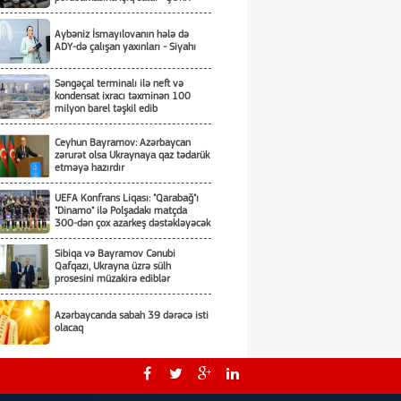
Aybəniz İsmayılovanın hələ də
ADY-də çalışan yaxınları - Siyahı
Səngəçal terminalı ilə neft və
kondensat ixracı təxminən 100
milyon barel təşkil edib
Ceyhun Bayramov: Azərbaycan
zərurət olsa Ukraynaya qaz tədarük
etməyə hazırdır
UEFA Konfrans Liqası: "Qarabağ"ı
"Dinamo" ilə Polşadakı matçda
300-dən çox azarkeş dəstəkləyəcək
Sibiqa və Bayramov Cənubi
Qafqazı, Ukrayna üzrə sülh
prosesini müzakirə ediblər
Azərbaycanda sabah 39 dərəcə isti
olacaq
ARDNF 3 illik auditor seçir