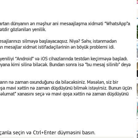
 artan dünyanın ən məşhur ani mesaajlaşma xidməti “WhatsApp”a
tdir gözlənilən yenilik.
sajlarınızı silməyə başlayacaqsız. Niyə? Səhv, istənmədən
 mesajlar xidmət istifadəçilərinin ən böyük problemi idi.
niliyi “Android” və iOS cihazlarında testdən keçirməyə başladı.
yana kimi silinə biləcək. Bundan sonra isə “bu mesaj silinib” deyə
arın nə zaman oxunduğunu da biləcəksiniz. Məsələn, siz bir
oşa mavi xəttin nə zaman düşdüyünü bilmək istəyirsiz. Bunun üçün
əlumat” xanasını seçə və mavi qoşa xəttin nə zaman düşdüyünü
anla seçin və Ctrl+Enter düyməsini basın.