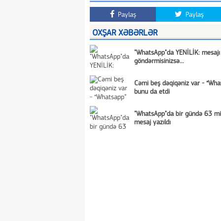
Paylaş
Paylaş
OXŞAR XƏBƏRLƏR
"WhatsApp"da YENİLİK: mesajı
göndərmisinizsə...
Cəmi beş dəqiqəniz var - “Wha
bunu da etdi
"WhatsApp"da bir gündə 63 mi
mesaj yazıldı