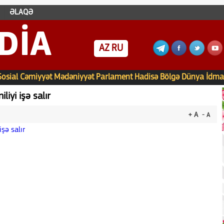
ƏLAQƏ
DIA
AZ
RU
Sosial
Cəmiyyət
Mədəniyyət
Parlament
Hadisə
Bölgə
Dünya
İdma
iyi işə salır
+ A
- A