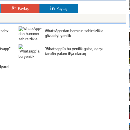
Paylaş
Paylaş
 səhv
WhatsApp-dan hamının səbirsizliklə
gözlədiyi yenilik
tsapp”
"Whatsapp"a bu yenilik gəlsə, qarşı
tərəfin yalanı ifşa olacaq
lyard