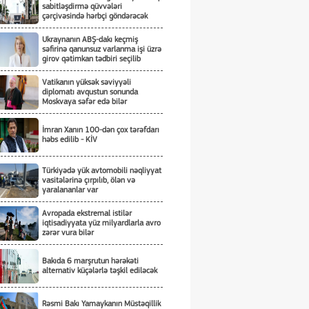
sabitləşdirmə qüvvələri
çərçivəsində hərbçi göndərəcək
Ukraynanın ABŞ-dakı keçmiş
səfirinə qanunsuz varlanma işi üzrə
girov qətimkan tədbiri seçilib
Vatikanın yüksək səviyyəli
diplomatı avqustun sonunda
Moskvaya səfər edə bilər
İmran Xanın 100-dən çox tərəfdarı
həbs edilib - KİV
Türkiyədə yük avtomobili nəqliyyat
vasitələrinə çırpılıb, ölən və
yaralananlar var
Avropada ekstremal istilər
iqtisadiyyata yüz milyardlarla avro
zərər vura bilər
Bakıda 6 marşrutun hərəkəti
alternativ küçələrlə təşkil ediləcək
Rəsmi Bakı Yamaykanın Müstəqillik