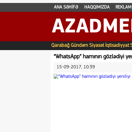
ANA SƏHİFƏ
HAQQIMIZDA
REKLAM
AZADME
Qarabağ
Gündəm
Siyasət
İqtisadiyyat
“WhatsApp” hamının gözlədiyi yenil
15-09-2017, 10:39