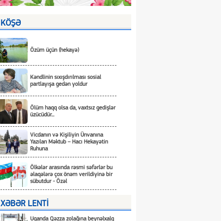
KÖŞƏ
Özüm üçün (hekayə)
Kəndlinin sıxışdırılması sosial
partlayışa gedən yoldur
Ölüm haqq olsa da, vaxtsız gedişlər
üzücüdür...
Vicdanın və Kişiliyin Ünvanına
Yazılan Məktub – Hacı Hekayətin
Ruhuna
Ölkələr arasında rəsmi səfərlər bu
əlaqələrə çox önəm verildiyinə bir
sübutdur - Özəl
XƏBƏR LENTİ
Uqanda Qəzza zolağına beynəlxalq