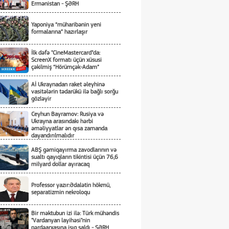
Ermənistan - ŞƏRH
Yaponiya “müharibənin yeni
formalarına” hazırlaşır
İlk dəfə "CineMastercard"da:
ScreenX formatı üçün xüsusi
çəkilmiş “Hörümçək-Adam”
Aİ Ukraynadan raket əleyhinə
vasitələrin tədarükü ilə bağlı sorğu
gözləyir
Ceyhun Bayramov: Rusiya və
Ukrayna arasındakı hərbi
əməliyyatlar ən qısa zamanda
dayandırılmalıdır
ABŞ gəmiqayırma zavodlarının və
sualtı qayıqların tikintisi üçün 76,6
milyard dollar ayıracaq
Professor yazır:Ədalətin hökmü,
separatizmin nekroloqu
Bir məktubun izi ilə: Türk mühəndis
"Vardanyan layihəsi"nin
pərdəarxasına işıq saldı - ŞƏRH