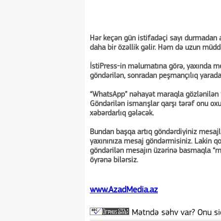
Hər keçən gün istifadəçi sayı durmadan
daha bir özəllik gəlir. Həm də uzun müddə
İstiPress-in məlumatına görə, yaxında me
göndərilən, sonradan peşmançılıq yaradan
“WhatsApp” nəhayət maraqla gözlənilən ye
Göndərilən ismarışlar qarşı tərəf onu oxu
xəbərdarlıq gələcək.
Bundan başqa artıq göndərdiyiniz mesajl
yaxınınıza mesaj göndərmisiniz. Lakin q
göndərilən mesajın üzərinə basmaqla “m
öyrənə bilərsiz.
www.AzadMedia.az
Mətndə səhv var? Onu siç