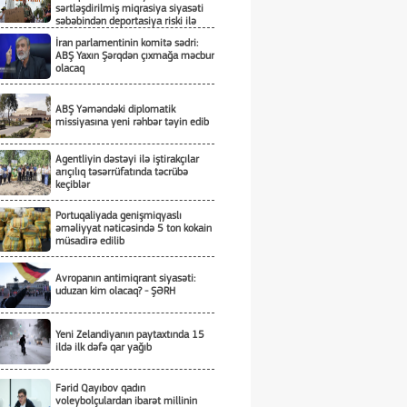
sərtləşdirilmiş miqrasiya siyasəti
səbəbindən deportasiya riski ilə
üzləşiblər
İran parlamentinin komitə sədri:
ABŞ Yaxın Şərqdən çıxmağa məcbur
olacaq
ABŞ Yəməndəki diplomatik
missiyasına yeni rəhbər təyin edib
Agentliyin dəstəyi ilə iştirakçılar
arıçılıq təsərrüfatında təcrübə
keçiblər
Portuqaliyada genişmiqyaslı
əməliyyat nəticəsində 5 ton kokain
müsadirə edilib
Avropanın antimiqrant siyasəti:
uduzan kim olacaq? - ŞƏRH
Yeni Zelandiyanın paytaxtında 15
ildə ilk dəfə qar yağıb
Fərid Qayıbov qadın
voleybolçulardan ibarət millinin