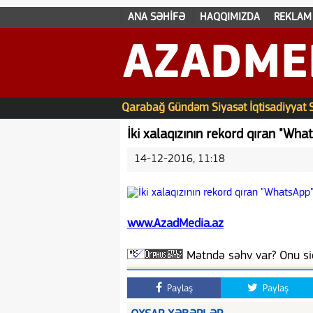
ANA SƏHİFƏ
HAQQIMIZDA
REKLAM
AZADME
Qarabağ
Gündəm
Siyasət
İqtisadiyyat
İki xalaqızının rekord qıran "What
14-12-2016, 11:18
www.AzadMedia.az
Mətndə səhv var? Onu siç
Paylaş
Paylaş