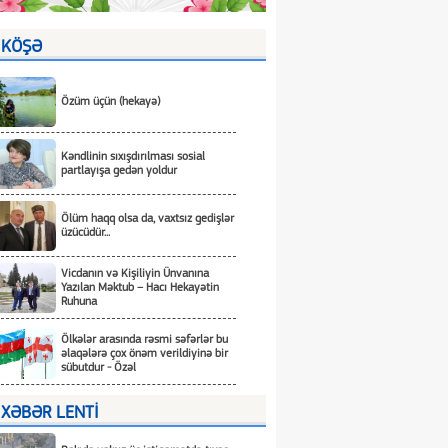
KÖŞƏ
Özüm üçün (hekayə)
Kəndlinin sıxışdırılması sosial
partlayışa gedən yoldur
Ölüm haqq olsa da, vaxtsız gedişlər
üzücüdür...
Vicdanın və Kişiliyin Ünvanına
Yazılan Məktub – Hacı Hekayətin
Ruhuna
Ölkələr arasında rəsmi səfərlər bu
əlaqələrə çox önəm verildiyinə bir
sübutdur - Özəl
XƏBƏR LENTİ