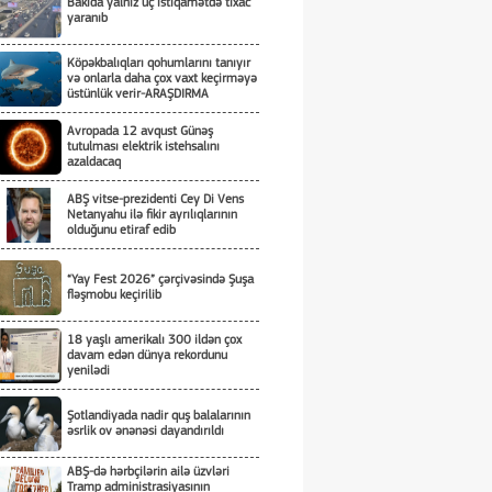
Bakıda yalnız üç istiqamətdə tıxac
yaranıb
Köpəkbalıqları qohumlarını tanıyır
və onlarla daha çox vaxt keçirməyə
üstünlük verir-ARAŞDIRMA
Avropada 12 avqust Günəş
tutulması elektrik istehsalını
azaldacaq
ABŞ vitse-prezidenti Cey Di Vens
Netanyahu ilə fikir ayrılıqlarının
olduğunu etiraf edib
“Yay Fest 2026” çərçivəsində Şuşa
fləşmobu keçirilib
18 yaşlı amerikalı 300 ildən çox
davam edən dünya rekordunu
yenilədi
Şotlandiyada nadir quş balalarının
əsrlik ov ənənəsi dayandırıldı
ABŞ-də hərbçilərin ailə üzvləri
Tramp administrasiyasının