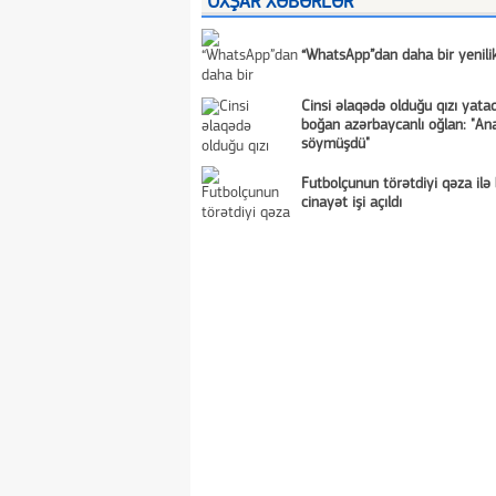
OXŞAR XƏBƏRLƏR
“WhatsApp”dan daha bir yenili
Cinsi əlaqədə olduğu qızı yata
boğan azərbaycanlı oğlan: "A
söymüşdü"
Futbolçunun törətdiyi qəza ilə 
cinayət işi açıldı