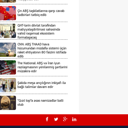
Çin ABŞ təşkilatlarına qarşı cavab
tədbirləri tətbiq edib
QHT-lərin dövlət tərəfindən
maliyyələşdirilməsi sahəsində
vahid rəqəmsal ekosistem
formalaşacaq
CNN: ABŞ THAAD hava
hücumundan müdafiə sistemi üçün
raket ehtiyatının 80 faizini istifadə
edib
The National: ABŞ və İran iyun
razılaşmasının yenilənmiş şərtlərini
müzakirə edir
Şəkidə meşə arıçılığının inkişafı ilə
bağlı təlimlər davam edir
“Qızıl top”a əsas namizədlər bəlli
olub
Çin ABŞ-yə qarşı sanksiyalar tətbiq
edib və ixrac məhdudiyyətlərini
sərtləşdirib