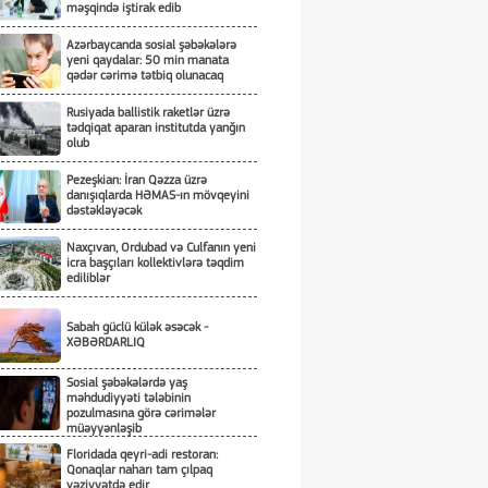
məşqində iştirak edib
Azərbaycanda sosial şəbəkələrə
yeni qaydalar: 50 min manata
qədər cərimə tətbiq olunacaq
Rusiyada ballistik raketlər üzrə
tədqiqat aparan institutda yanğın
olub
Pezeşkian: İran Qəzza üzrə
danışıqlarda HƏMAS-ın mövqeyini
dəstəkləyəcək
Naxçıvan, Ordubad və Culfanın yeni
icra başçıları kollektivlərə təqdim
ediliblər
Sabah güclü külək əsəcək -
XƏBƏRDARLIQ
Sosial şəbəkələrdə yaş
məhdudiyyəti tələbinin
pozulmasına görə cərimələr
müəyyənləşib
Floridada qeyri-adi restoran:
Qonaqlar naharı tam çılpaq
vəziyyətdə edir