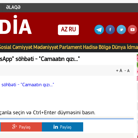
ƏLAQƏ
DIA
AZ
RU
Sosial
Cəmiyyət
Mədəniyyət
Parlament
Hadisə
Bölgə
Dünya
İdma
sApp" söhbəti - "Camaatın qızı..."
+ A
- A
anla seçin və Ctrl+Enter düyməsini basın.
Paylaş
Paylaş