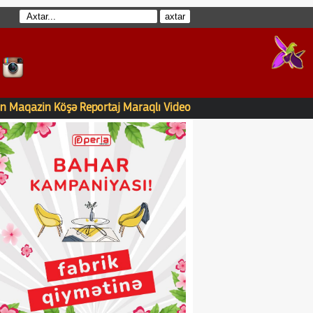
n
Maqazin
Köşə
Reportaj
Maraqlı
Video