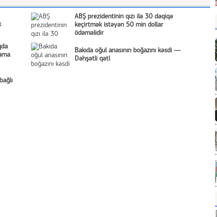
ABŞ prezidentinin qızı ilə 30 dəqiqə
k
keçirtmək istəyən 50 min dollar
ödəməlidir
qda
Bakıda oğul anasının boğazını kəsdi —
nama
Dəhşətli qətl
bağlı