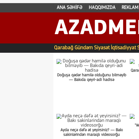
ANA SƏHİFƏ
HAQQIMIZDA
REKLAM
AZADME
Qarabağ
Gündəm
Siyasət
İqtisadiyyat
Qara
Doğuşa qədər hamilə olduğunu bilməyib
— Bakıda qeyri-adi hadisə
"W
Ayda neçə dəfə ət yeyirsiniz? — Bakı
sakinlərindən maraqlı videosorğu