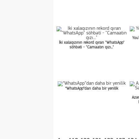
You
İki xalaqızının rekord qıran "WhatsApp"
söhbəti - "Camaatın qızı..."
“WhatsApp”dan daha bir yenilik
Azər