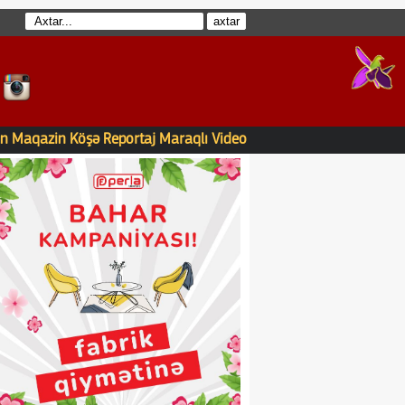
n
Maqazin
Köşə
Reportaj
Maraqlı
Video