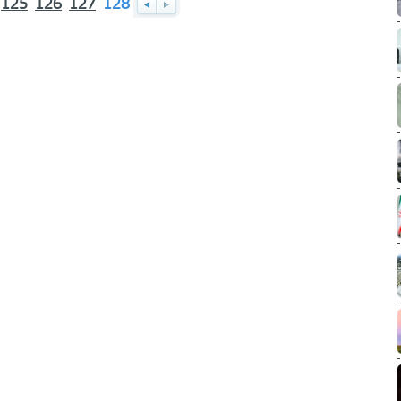
125
126
127
128