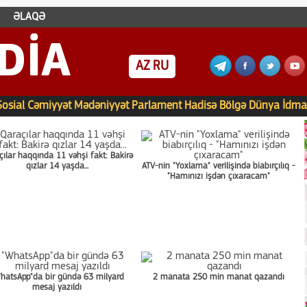
ƏLAQƏ
DIA
AZ
RU
Sosial
Cəmiyyət
Mədəniyyət
Parlament
Hadisə
Bölgə
Dünya
İdma
çılar haqqında 11 vəhşi fakt: Bakirə
qızlar 14 yaşda...
ATV-nin "Yoxlama" verilişində biabırçılıq -
"Hamınızı işdən çıxaracam"
hatsApp"da bir gündə 63 milyard
2 manata 250 min manat qazandı
mesaj yazıldı