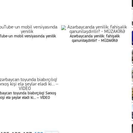
Tube-un mobil versiyasında yenilik
Azərbaycanda yenilik: fahişəlik
qanuniləşdirilir? - MÜZAKİRƏ
baycan toyunda biabırçılıq! Sərxoş
kişi elə şeylər elədi ki… – VİDEO