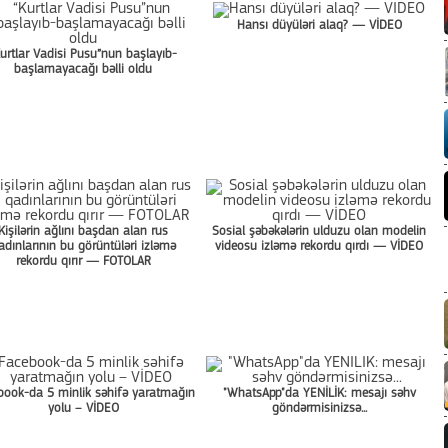
Hansı düyüləri alaq? — VİDEO
Kurtlar Vadisi Pusu”nun başlayıb-
başlamayacağı bəlli oldu
Kişilərin ağlını başdan alan rus
Sosial şəbəkələrin ulduzu olan modelin
adınlarının bu görüntüləri izləmə
videosu izləmə rekordu qırdı — VİDEO
rekordu qırır — FOTOLAR
book-da 5 minlik səhifə yaratmağın
"WhatsApp"da YENİLİK: mesajı səhv
yolu – VİDEO
göndərmisinizsə...