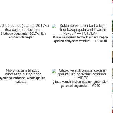
 3 bürcdə doğulanlar 2017-ci ildə
xoşbəxt olacaqlar
Kukla ilə evlənən tənha kişi: “İndi başqa
qadına ehtiyacım yoxdur” — FOTOLAR
lyonlarla istifadəçi WhatsApp-sız
qalacaq
Çılpaq yemək bişirən qadının görüntüləri
görənləri coşdurdu — VİDEO