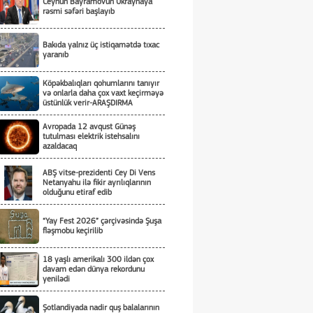
Ceyhun Bayramovun Ukraynaya
rəsmi səfəri başlayıb
Bakıda yalnız üç istiqamətdə tıxac
yaranıb
Köpəkbalıqları qohumlarını tanıyır
və onlarla daha çox vaxt keçirməyə
üstünlük verir-ARAŞDIRMA
Avropada 12 avqust Günəş
tutulması elektrik istehsalını
azaldacaq
ABŞ vitse-prezidenti Cey Di Vens
Netanyahu ilə fikir ayrılıqlarının
olduğunu etiraf edib
“Yay Fest 2026” çərçivəsində Şuşa
fləşmobu keçirilib
18 yaşlı amerikalı 300 ildən çox
davam edən dünya rekordunu
yenilədi
Şotlandiyada nadir quş balalarının