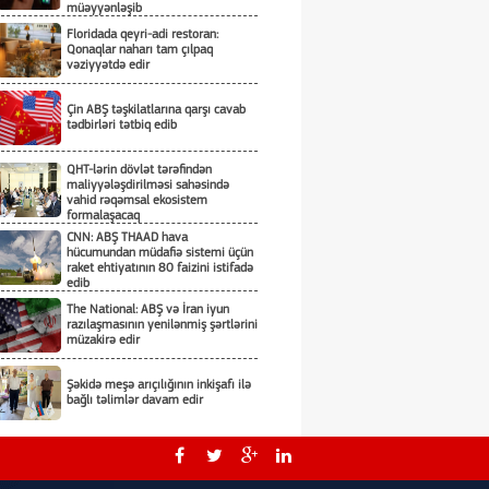
müəyyənləşib
Floridada qeyri-adi restoran:
Qonaqlar naharı tam çılpaq
vəziyyətdə edir
Çin ABŞ təşkilatlarına qarşı cavab
tədbirləri tətbiq edib
QHT-lərin dövlət tərəfindən
maliyyələşdirilməsi sahəsində
vahid rəqəmsal ekosistem
formalaşacaq
CNN: ABŞ THAAD hava
hücumundan müdafiə sistemi üçün
raket ehtiyatının 80 faizini istifadə
edib
The National: ABŞ və İran iyun
razılaşmasının yenilənmiş şərtlərini
müzakirə edir
Şəkidə meşə arıçılığının inkişafı ilə
bağlı təlimlər davam edir
“Qızıl top”a əsas namizədlər bəlli
olub