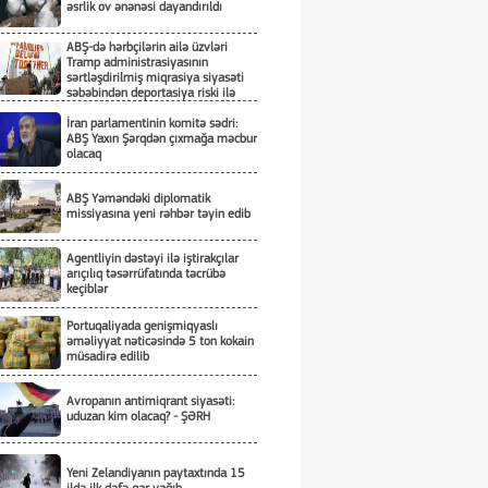
əsrlik ov ənənəsi dayandırıldı
ABŞ-də hərbçilərin ailə üzvləri
Tramp administrasiyasının
sərtləşdirilmiş miqrasiya siyasəti
səbəbindən deportasiya riski ilə
üzləşiblər
İran parlamentinin komitə sədri:
ABŞ Yaxın Şərqdən çıxmağa məcbur
olacaq
ABŞ Yəməndəki diplomatik
missiyasına yeni rəhbər təyin edib
Agentliyin dəstəyi ilə iştirakçılar
arıçılıq təsərrüfatında təcrübə
keçiblər
Portuqaliyada genişmiqyaslı
əməliyyat nəticəsində 5 ton kokain
müsadirə edilib
Avropanın antimiqrant siyasəti:
uduzan kim olacaq? - ŞƏRH
Yeni Zelandiyanın paytaxtında 15