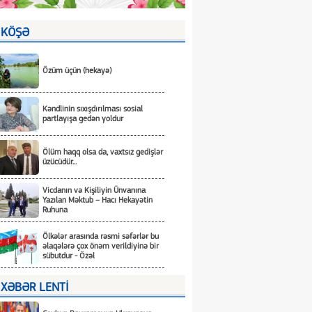
KÖŞƏ
Özüm üçün (hekayə)
Kəndlinin sıxışdırılması sosial
partlayışa gedən yoldur
Ölüm haqq olsa da, vaxtsız gedişlər
üzücüdür...
Vicdanın və Kişiliyin Ünvanına
Yazılan Məktub – Hacı Hekayətin
Ruhuna
Ölkələr arasında rəsmi səfərlər bu
əlaqələrə çox önəm verildiyinə bir
sübutdur - Özəl
XƏBƏR LENTİ