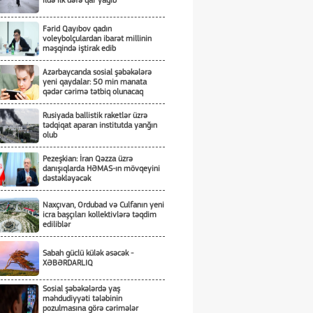
ildə ilk dəfə qar yağıb
Fərid Qayıbov qadın
voleybolçulardan ibarət millinin
məşqində iştirak edib
Azərbaycanda sosial şəbəkələrə
yeni qaydalar: 50 min manata
qədər cərimə tətbiq olunacaq
Rusiyada ballistik raketlər üzrə
tədqiqat aparan institutda yanğın
olub
Pezeşkian: İran Qəzza üzrə
danışıqlarda HƏMAS-ın mövqeyini
dəstəkləyəcək
Naxçıvan, Ordubad və Culfanın yeni
icra başçıları kollektivlərə təqdim
ediliblər
Sabah güclü külək əsəcək -
XƏBƏRDARLIQ
Sosial şəbəkələrdə yaş
məhdudiyyəti tələbinin
pozulmasına görə cərimələr