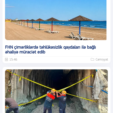
FHN çimərliklərdə təhlükəsizlik qaydaları ilə bağlı
əhaliyə müraciət edib
15:46
Cəmiyyət