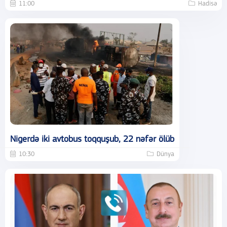
11:00
Hadisə
Nigerdə iki avtobus toqquşub, 22 nəfər ölüb
10:30
Dünya