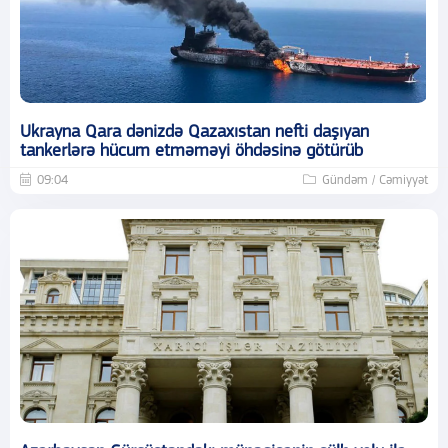
Ukrayna Qara dənizdə Qazaxıstan nefti daşıyan
tankerlərə hücum etməməyi öhdəsinə götürüb
09:04
Gündəm / Cəmiyyət