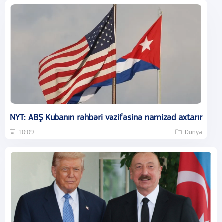
NYT: ABŞ Kubanın rəhbəri vəzifəsinə namizəd axtarır
10:09
Dünya