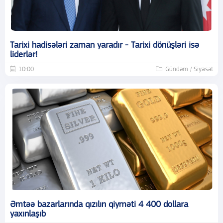
Tarixi hadisələri zaman yaradır - Tarixi dönüşləri isə
liderlər!
10:00
Gündəm / Siyasət
Əmtəə bazarlarında qızılın qiyməti 4 400 dollara
yaxınlaşıb