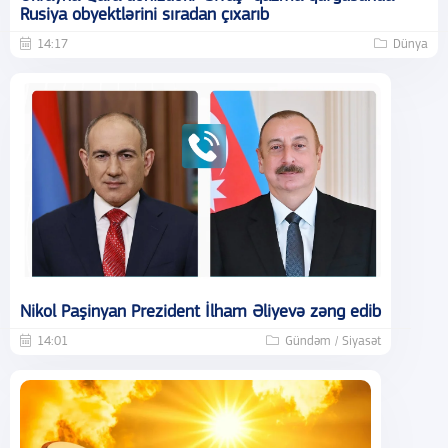
Rusiya obyektlərini sıradan çıxarıb
14:17
Dünya
Nikol Paşinyan Prezident İlham Əliyevə zəng edib
14:01
Gündəm / Siyasət