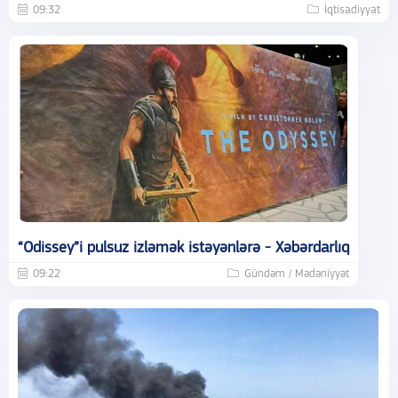
09:32
İqtisadiyyat
“Odissey”i pulsuz izləmək istəyənlərə - Xəbərdarlıq
09:22
Gündəm / Mədəniyyət