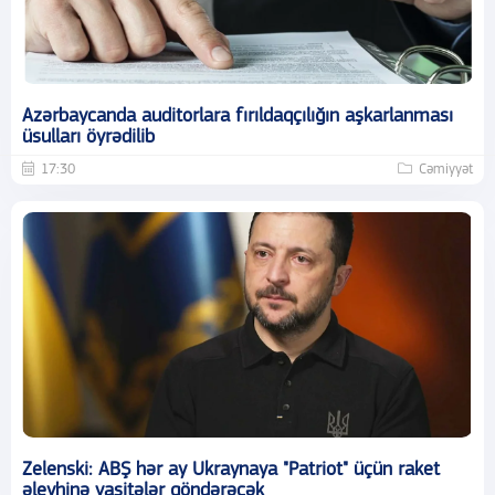
Azərbaycanda auditorlara fırıldaqçılığın aşkarlanması
üsulları öyrədilib
17:30
Cəmiyyət
Zelenski: ABŞ hər ay Ukraynaya "Patriot" üçün raket
əleyhinə vasitələr göndərəcək