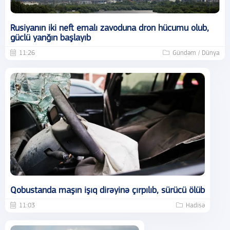
Rusiyanın iki neft emalı zavoduna dron hücumu olub,
güclü yanğın başlayıb
11:26
Gündəm / Dünya
Qobustanda maşın işıq dirəyinə çırpılıb, sürücü ölüb
11:03
Hadisə