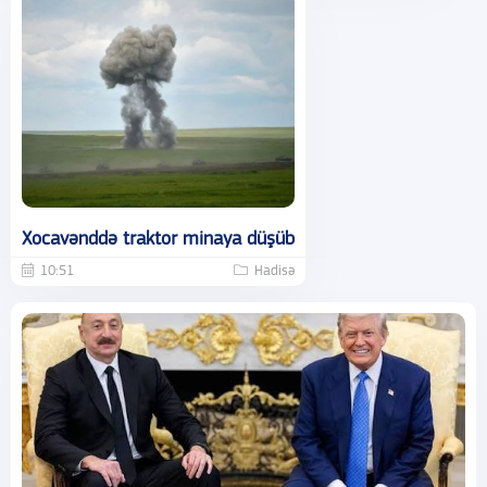
Xocavənddə traktor minaya düşüb
10:51
Hadisə