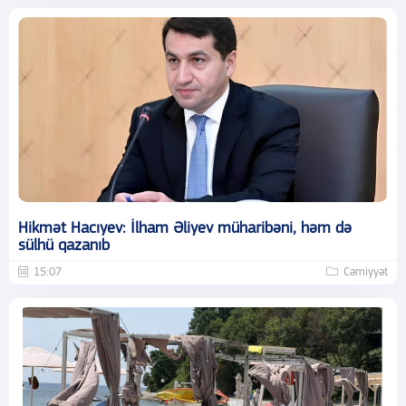
Hikmət Hacıyev: İlham Əliyev müharibəni, həm də
sülhü qazanıb
15:07
Cəmiyyət