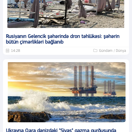
Rusiyanın Gelencik şəhərində dron təhlükəsi: şəhərin
bütün çimərlikləri bağlanıb
14:28
Gündəm / Dünya
Ukrayna Qara dənizdəki "Sivaş" qazma qurğusunda