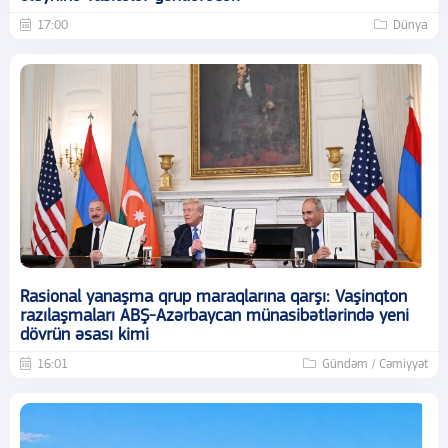
17:00
Dünya
Rasional yanaşma qrup maraqlarına qarşı: Vaşinqton
razılaşmaları ABŞ-Azərbaycan münasibətlərində yeni
dövrün əsası kimi
16:01
Gündəm / Cəmiyyət