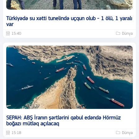
Türkiyədə su xətti tunelində uçqun olub - 1 ölü, 1 yaralı
var
15:40
Dünya
SEPAH: ABŞ İranın şərtlərini qəbul edəndə Hörmüz
boğazı mütləq açılacaq
15:18
Dünya