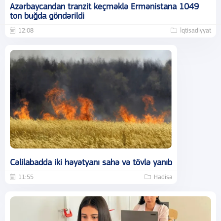
Azərbaycandan tranzit keçməklə Ermənistana 1049
ton buğda göndərildi
12:08
İqtisadiyyat
Cəlilabadda iki həyətyanı sahə və tövlə yanıb
11:55
Hadisə