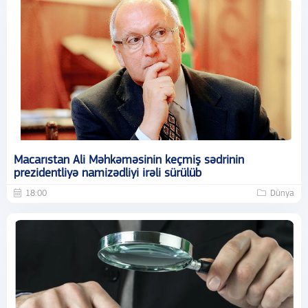
Macarıstan Ali Məhkəməsinin keçmiş sədrinin
prezidentliyə namizədliyi irəli sürülüb
18:00
Dünya