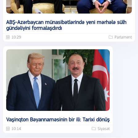
ABŞ-Azərbaycan münasibətlərində yeni mərhələ sülh
gündəliyini formalaşdırdı
10:29
Parlament
Vaşinqton Bəyannaməsinin bir ili: Tarixi dönüş
10:14
Siyasət