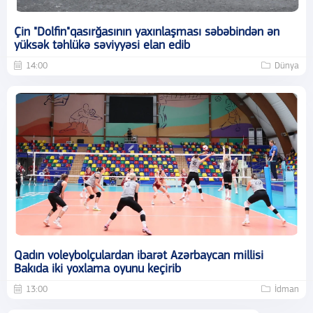
Çin "Dolfin"qasırğasının yaxınlaşması səbəbindən ən
yüksək təhlükə səviyyəsi elan edib
14:00
Dünya
Qadın voleybolçulardan ibarət Azərbaycan millisi
Bakıda iki yoxlama oyunu keçirib
13:00
İdman