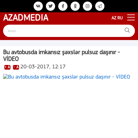
AZAD
MEDIA
AZ
RU
Bu avtobusda imkansız şəxslər pulsuz daşınır -
VİDEO
20-03-2017, 12:17
+ A
- A