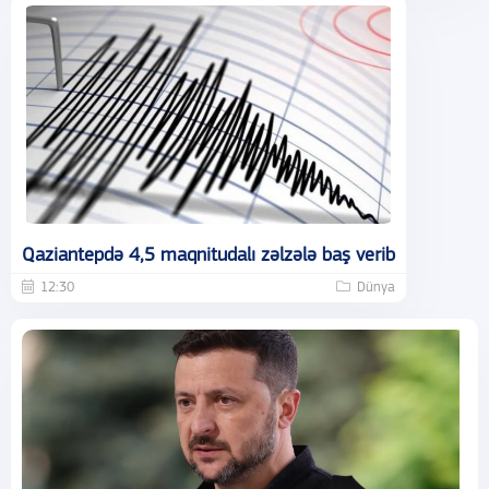
Qaziantepdə 4,5 maqnitudalı zəlzələ baş verib
12:30
Dünya