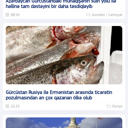
Azərbaycan Gürcüstandakı münaqişənin sülh yolu ilə
həllinə tam dəstəyini bir daha təsdiqləyib
08:59
Gündəm / Cəmiyyət
Gürcüstan Rusiya ilə Ermənistan arasında ticarətin
pozulmasından ən çox qazanan ölkə olub
22:23
Dünya