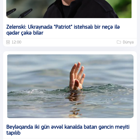
Zelenski: Ukraynada "Patriot" istehsalı bir neçə ilə
qədər çəkə bilər
12:00
Dünya
Beyləqanda iki gün əvvəl kanalda batan gəncin meyiti
tapılıb