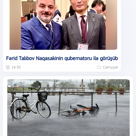
Fərid Talıbov Naqasakinin qubernatoru ilə görüşüb
14:30
Cəmiyyət