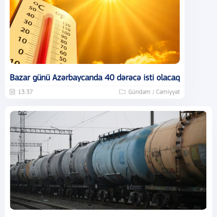
Bazar günü Azərbaycanda 40 dərəcə isti olacaq
13:37
Gündəm / Cəmiyyət