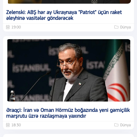
Zelenski: ABŞ hər ay Ukraynaya "Patriot" üçün raket
əleyhinə vasitələr göndərəcək
19:00
Dünya
Əraqçi: İran və Oman Hörmüz boğazında yeni gəmiçilik
marşrutu üzrə razılaşmaya yaxındır
18:30
Dünya