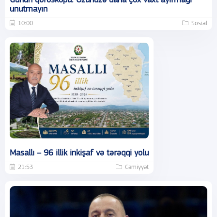
Günün qoroskopu: Özünüzə daha çox vaxt ayırmağı
unutmayın
10:00
Sosial
Masallı – 96 illik inkişaf və tərəqqi yolu
21:53
Cəmiyyət