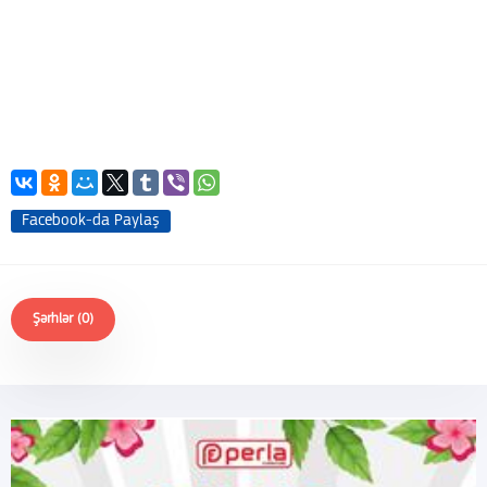
Facebook-da Paylaş
Şərhlər (0)