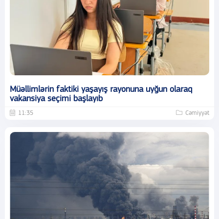
Müəllimlərin faktiki yaşayış rayonuna uyğun olaraq
vakansiya seçimi başlayıb
11:35
Cəmiyyət