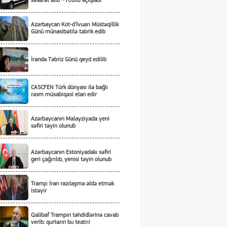
xəsarət alıb - TƏBİB açıqladı
Azərbaycan Kot-d'İvuarı Müstəqillik
Günü münasibətilə təbrik edib
İranda Təbriz Günü qeyd edilib
CASCFEN Türk dünyası ilə bağlı
rəsm müsabiqəsi elan edir
Azərbaycanın Malayziyada yeni
səfiri təyin olunub
Azərbaycanın Estoniyadakı səfiri
geri çağırılıb, yenisi təyin olunub
Tramp: İran razılaşma əldə etmək
istəyir
Qalibaf Trampın təhdidlərinə cavab
verib: qurtarın bu teatrı!