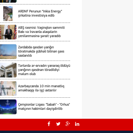
ARDNF Perunun “Inkia Energy”
şirkətinə investisiya edib
ABŞ rəsmisi: Vaşinqton sammiti
Bakı və İrəvanla əlaqələrin
yenilənməsinə şərait yaradıb
Zərdabda qəsdən yanğın
törətməkdə şübhəli bilinən şəxs
saxlanılıb
Tərtərdə ər-arvadın yanaraq öldüyü
yanğının qəsdnən törədildiyi
məlum olub
Azərbaycanda 10 min manatlıq
əməkhaqqı ilə işçi axtarılır
Çempionlar Liqası: "Sabah" - "Orhus"
matçının hakimləri dəyişdirilib
Paşinyan: Avrasiya İqtisadi
İttifaqının əsas prinsipləri
praktikada tam həyata keçirilmir