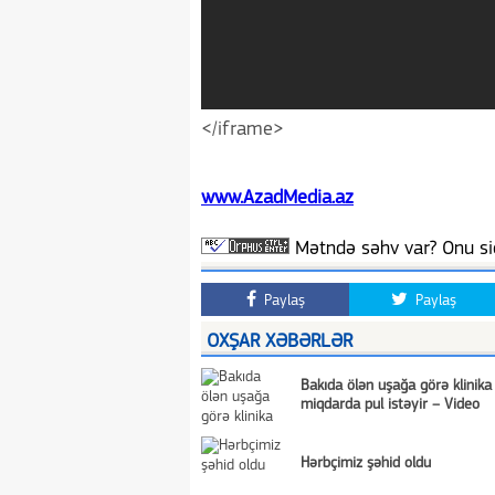
</iframe>
www.AzadMedia.az
Mətndə səhv var? Onu siç
Paylaş
Paylaş
OXŞAR XƏBƏRLƏR
Bakıda ölən uşağa görə klinika 
miqdarda pul istəyir – Video
Hərbçimiz şəhid oldu