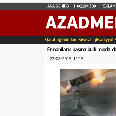
ANA SƏHİFƏ
HAQQIMIZDA
REKLAM
AZADME
Qarabağ
Gündəm
Siyasət
İqtisadiyyat
Ermənilərin başına külli miqdard
23-08-2019, 11:15