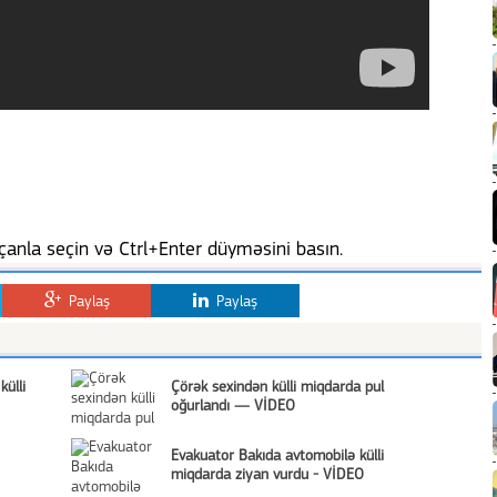
anla seçin və Ctrl+Enter düyməsini basın.
Paylaş
Paylaş
külli
Çörək sexindən külli miqdarda pul
oğurlandı — VİDEO
Evakuator Bakıda avtomobilə külli
miqdarda ziyan vurdu - VİDEO