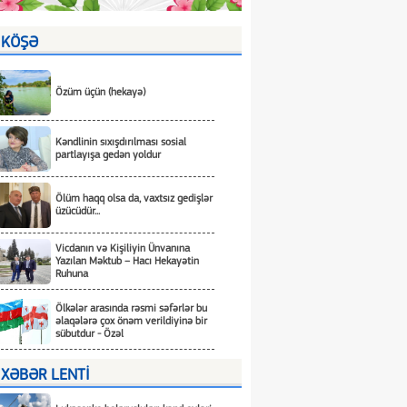
KÖŞƏ
Özüm üçün (hekayə)
Kəndlinin sıxışdırılması sosial
partlayışa gedən yoldur
Ölüm haqq olsa da, vaxtsız gedişlər
üzücüdür...
Vicdanın və Kişiliyin Ünvanına
Yazılan Məktub – Hacı Hekayətin
Ruhuna
Ölkələr arasında rəsmi səfərlər bu
əlaqələrə çox önəm verildiyinə bir
sübutdur - Özəl
XƏBƏR LENTİ