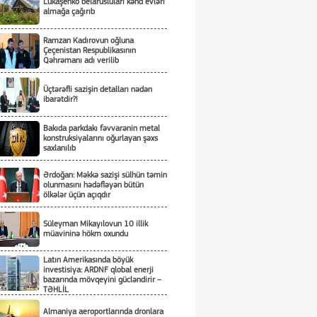
Lukaşenko belarusluları kənd evləri
almağa çağırıb
Ramzan Kadırovun oğluna
Çeçenistan Respublikasının
Qəhrəmanı adı verilib
Üçtərəfli sazişin detalları nədən
ibarətdir?!
Bakıda parkdakı fəvvarənin metal
konstruksiyalarını oğurlayan şəxs
saxlanılıb
Ərdoğan: Məkkə sazişi sülhün təmin
olunmasını hədəfləyən bütün
ölkələr üçün açıqdır
Süleyman Mikayılovun 10 illik
müavininə hökm oxundu
Latın Amerikasında böyük
investisiya: ARDNF qlobal enerji
bazarında mövqeyini gücləndirir –
TƏHLİL
Almaniya aeroportlarında dronlara