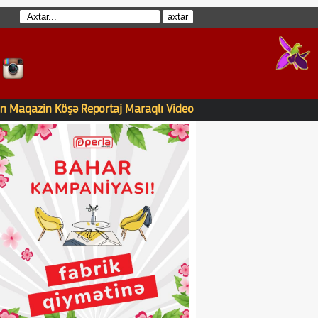
n
Maqazin
Köşə
Reportaj
Maraqlı
Video