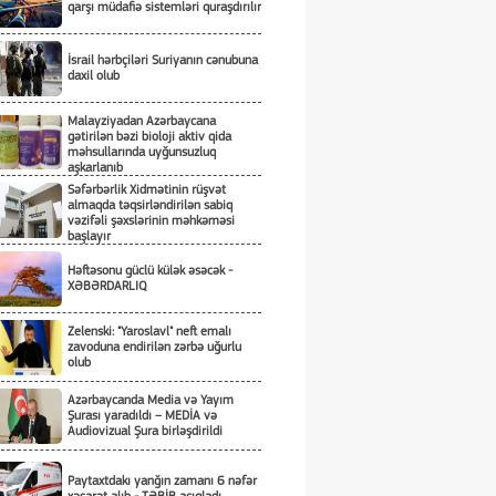
qarşı müdafiə sistemləri quraşdırılır
İsrail hərbçiləri Suriyanın cənubuna
daxil olub
Malayziyadan Azərbaycana
gətirilən bəzi bioloji aktiv qida
məhsullarında uyğunsuzluq
aşkarlanıb
Səfərbərlik Xidmətinin rüşvət
almaqda təqsirləndirilən sabiq
vəzifəli şəxslərinin məhkəməsi
başlayır
Həftəsonu güclü külək əsəcək -
XƏBƏRDARLIQ
Zelenski: "Yaroslavl" neft emalı
zavoduna endirilən zərbə uğurlu
olub
Azərbaycanda Media və Yayım
Şurası yaradıldı – MEDİA və
Audiovizual Şura birləşdirildi
Paytaxtdakı yanğın zamanı 6 nəfər