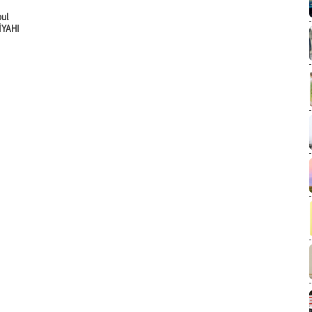
pul
İYAHI