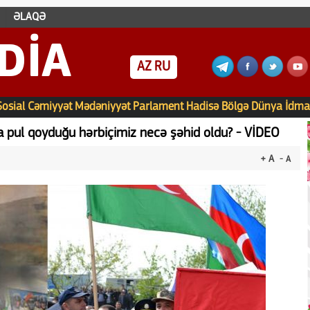
ƏLAQƏ
DIA
AZ
RU
Sosial
Cəmiyyət
Mədəniyyət
Parlament
Hadisə
Bölgə
Dünya
İdma
a pul qoyduğu hərbiçimiz necə şəhid oldu? - VİDEO
+ A
- A