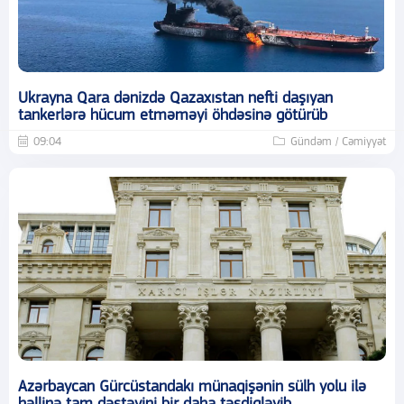
Ukrayna Qara dənizdə Qazaxıstan nefti daşıyan
tankerlərə hücum etməməyi öhdəsinə götürüb
09:04
Gündəm / Cəmiyyət
Azərbaycan Gürcüstandakı münaqişənin sülh yolu ilə