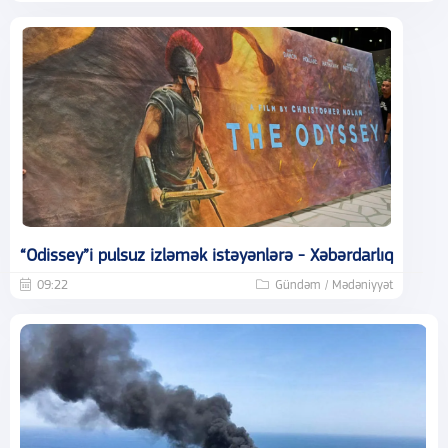
“Odissey”i pulsuz izləmək istəyənlərə - Xəbərdarlıq
09:22
Gündəm / Mədəniyyət