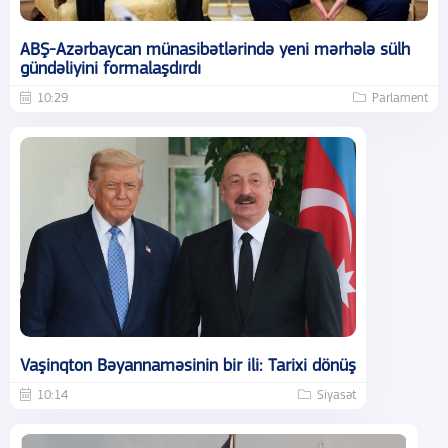
ABŞ-Azərbaycan münasibətlərində yeni mərhələ sülh
gündəliyini formalaşdırdı
10:29
Parlament
Vaşinqton Bəyannaməsinin bir ili: Tarixi dönüş
10:14
Siyasət