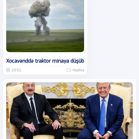
Xocavənddə traktor minaya düşüb
10:51
Hadisə