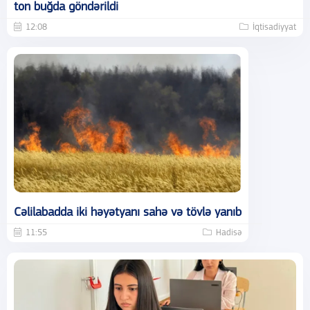
ton buğda göndərildi
12:08
İqtisadiyyat
Cəlilabadda iki həyətyanı sahə və tövlə yanıb
11:55
Hadisə