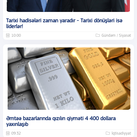
Tarixi hadisələri zaman yaradır - Tarixi dönüşləri isə
liderlər!
10:00
Gündəm / Siyasət
Əmtəə bazarlarında qızılın qiyməti 4 400 dollara
yaxınlaşıb
09:32
İqtisadiyyat