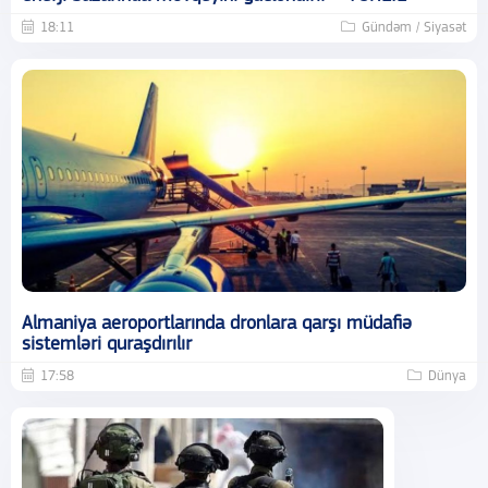
18:11
Gündəm / Siyasət
Almaniya aeroportlarında dronlara qarşı müdafiə
sistemləri quraşdırılır
17:58
Dünya