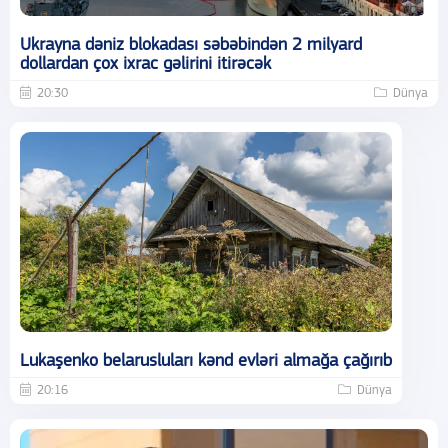
Ukrayna dəniz blokadası səbəbindən 2 milyard
dollardan çox ixrac gəlirini itirəcək
20:30
Dünya
Lukaşenko belarusluları kənd evləri almağa çağırıb
20:16
Dünya