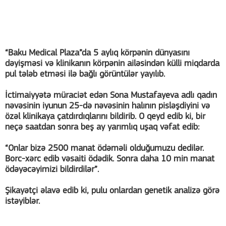
“Baku Medical Plaza”da 5 aylıq körpənin dünyasını
dəyişməsi və klinikanın körpənin ailəsindən külli miqdarda
pul tələb etməsi ilə bağlı görüntülər yayılıb.
İctimaiyyətə müraciət edən Sona Mustafayeva adlı qadın
nəvəsinin iyunun 25-də nəvəsinin halının pisləşdiyini və
özəl klinikaya çatdırdıqlarını bildirib. O qeyd edib ki, bir
neçə saatdan sonra beş ay yarımlıq uşaq vəfat edib:
“Onlar bizə 2500 manat ödəməli olduğumuzu dedilər.
Borc-xərc edib vəsaiti ödədik. Sonra daha 10 min manat
ödəyəcəyimizi bildirdilər”.
Şikayətçi əlavə edib ki, pulu onlardan genetik analizə görə
istəyiblər.