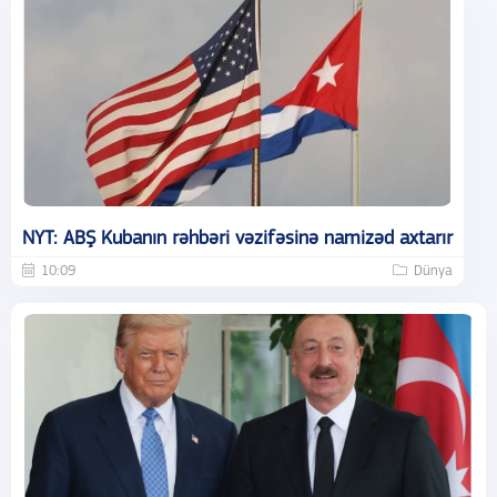
NYT: ABŞ Kubanın rəhbəri vəzifəsinə namizəd axtarır
10:09
Dünya