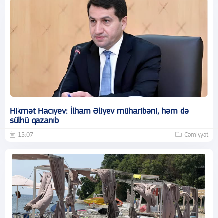
Hikmət Hacıyev: İlham Əliyev müharibəni, həm də
sülhü qazanıb
15:07
Cəmiyyət