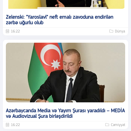
Zelenski: "Yaroslavl" neft emalı zavoduna endirilən
zərbə uğurlu olub
16:22
Dünya
Azərbaycanda Media və Yayım Şurası yaradıldı – MEDİA
və Audiovizual Şura birləşdirildi
16:22
Cəmiyyət