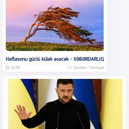
Həftəsonu güclü külək əsəcək - XƏBƏRDARLIQ
16:39
Gündəm / Cəmiyyət