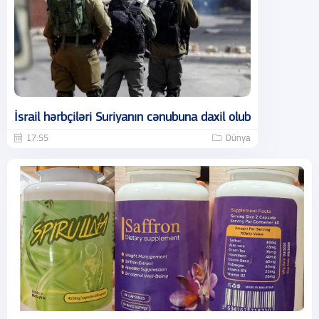
İsrail hərbçiləri Suriyanın cənubuna daxil olub
17:55
Dünya