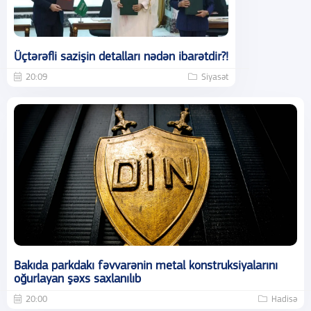
Üçtərəfli sazişin detalları nədən ibarətdir?!
20:09
Siyasət
Bakıda parkdakı fəvvarənin metal konstruksiyalarını
oğurlayan şəxs saxlanılıb
20:00
Hadisə