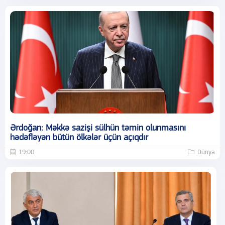
Ərdoğan: Məkkə sazişi sülhün təmin olunmasını
hədəfləyən bütün ölkələr üçün açıqdır
19:00
Dünya