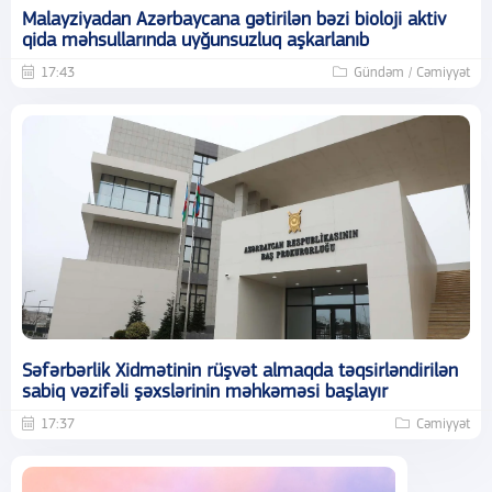
Malayziyadan Azərbaycana gətirilən bəzi bioloji aktiv
qida məhsullarında uyğunsuzluq aşkarlanıb
17:43
Gündəm / Cəmiyyət
Səfərbərlik Xidmətinin rüşvət almaqda təqsirləndirilən
sabiq vəzifəli şəxslərinin məhkəməsi başlayır
17:37
Cəmiyyət