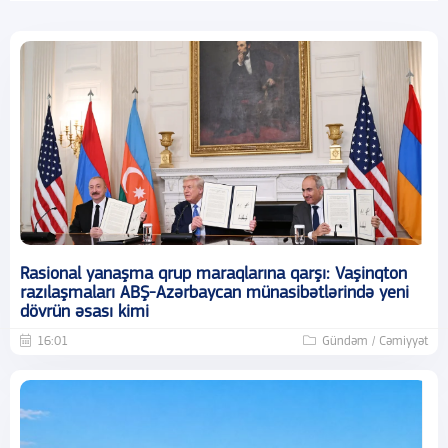
Rasional yanaşma qrup maraqlarına qarşı: Vaşinqton
razılaşmaları ABŞ-Azərbaycan münasibətlərində yeni
dövrün əsası kimi
16:01
Gündəm / Cəmiyyət