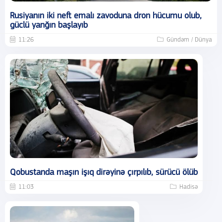
Rusiyanın iki neft emalı zavoduna dron hücumu olub,
güclü yanğın başlayıb
11:26
Gündəm / Dünya
Qobustanda maşın işıq dirəyinə çırpılıb, sürücü ölüb
11:03
Hadisə