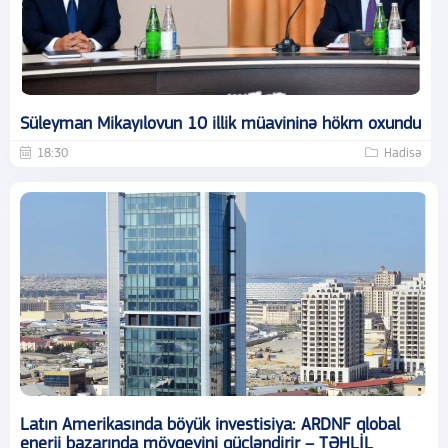
Süleyman Mikayılovun 10 illik müavininə hökm oxundu
18:30
Hadisə
Latın Amerikasında böyük investisiya: ARDNF qlobal
enerji bazarında mövqeyini gücləndirir – TƏHLİL