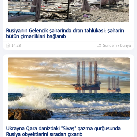
Rusiyanın Gelencik şəhərində dron təhlükəsi: şəhərin
bütün çimərlikləri bağlanıb
14:28
Gündəm / Dünya
Ukrayna Qara dənizdəki "Sivaş" qazma qurğusunda
Rusiya obyektlərini sıradan çıxarıb