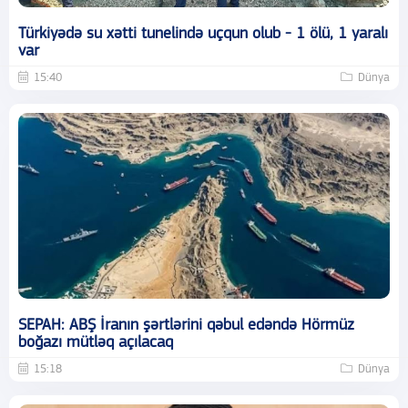
Türkiyədə su xətti tunelində uçqun olub - 1 ölü, 1 yaralı
var
15:40
Dünya
SEPAH: ABŞ İranın şərtlərini qəbul edəndə Hörmüz
boğazı mütləq açılacaq
15:18
Dünya