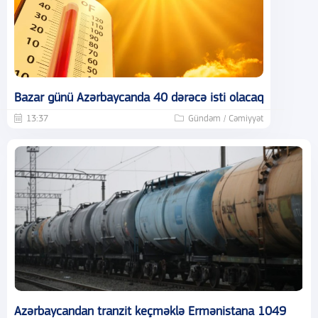
Bazar günü Azərbaycanda 40 dərəcə isti olacaq
13:37
Gündəm / Cəmiyyət
Azərbaycandan tranzit keçməklə Ermənistana 1049