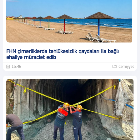
FHN çimərliklərdə təhlükəsizlik qaydaları ilə bağlı
əhaliyə müraciət edib
15:46
Cəmiyyət