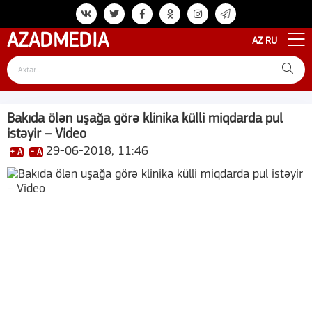
AZAD
MEDIA
AZ
RU
Bakıda ölən uşağa görə klinika külli miqdarda pul
istəyir – Video
29-06-2018, 11:46
+ A
- A