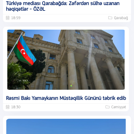
Türkiyə mediası Qarabağda: Zəfərdən sülhə uzanan
həqiqətlər - ÖZƏL
18:59
Qarabağ
Rəsmi Bakı Yamaykanın Müstəqillik Gününü təbrik edib
18:30
Cəmiyyət