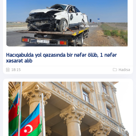
Hacıqabulda yol qəzasında bir nəfər ölüb, 1 nəfər
xəsarət alıb
18:15
Hadisə