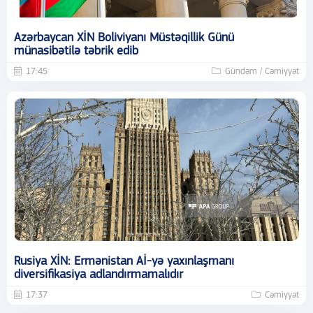
Azərbaycan XİN Boliviyanı Müstəqillik Günü
münasibətilə təbrik edib
17:45
Gündəm / Cəmiyyət
Rusiya XİN: Ermənistan Aİ-yə yaxınlaşmanı
diversifikasiya adlandırmamalıdır
17:37
Cəmiyyət