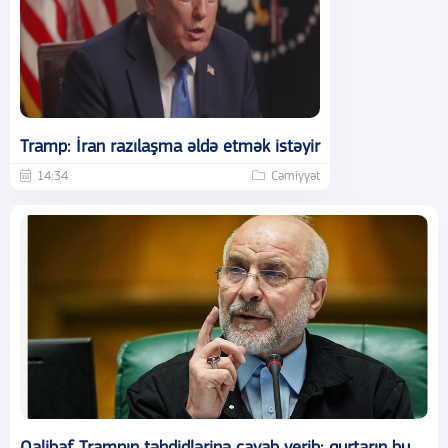
Tramp: İran razılaşma əldə etmək istəyir
14:34
Cəmiyyət