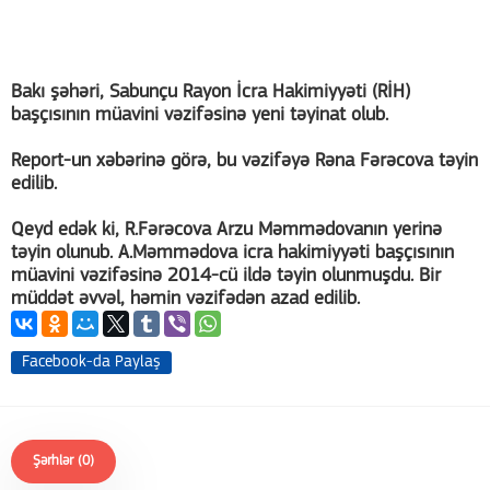
Bakı şəhəri, Sabunçu Rayon İcra Hakimiyyəti (RİH)
başçısının müavini vəzifəsinə yeni təyinat olub.
Report-un xəbərinə görə, bu vəzifəyə Rəna Fərəcova təyin
edilib.
Qeyd edək ki, R.Fərəcova Arzu Məmmədovanın yerinə
təyin olunub. A.Məmmədova icra hakimiyyəti başçısının
müavini vəzifəsinə 2014-cü ildə təyin olunmuşdu. Bir
müddət əvvəl, həmin vəzifədən azad edilib.
Facebook-da Paylaş
Şərhlər (0)