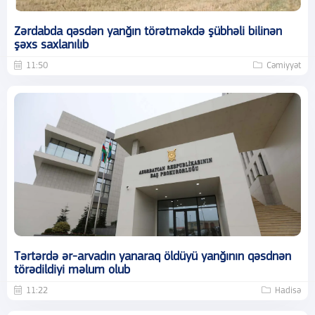
Zərdabda qəsdən yanğın törətməkdə şübhəli bilinən
şəxs saxlanılıb
11:50
Cəmiyyət
Tərtərdə ər-arvadın yanaraq öldüyü yanğının qəsdnən
törədildiyi məlum olub
11:22
Hadisə