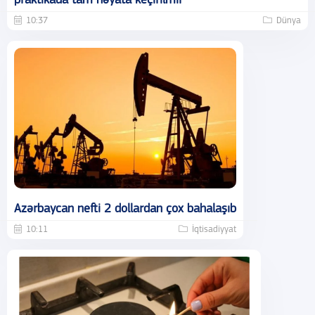
praktikada tam həyata keçirilmir
10:37
Dünya
Azərbaycan nefti 2 dollardan çox bahalaşıb
10:11
İqtisadiyyat