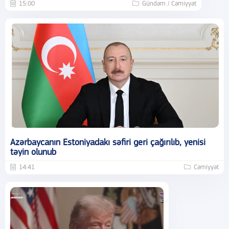
15:00
Gündəm / Cəmiyyət
Azərbaycanın Estoniyadakı səfiri geri çağırılıb, yenisi
təyin olunub
14:41
Cəmiyyət