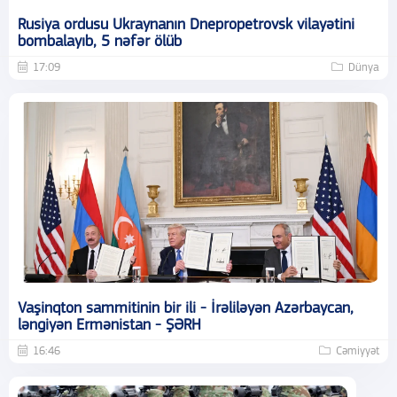
Rusiya ordusu Ukraynanın Dnepropetrovsk vilayətini
bombalayıb, 5 nəfər ölüb
17:09
Dünya
Vaşinqton sammitinin bir ili - İrəliləyən Azərbaycan,
ləngiyən Ermənistan - ŞƏRH
16:46
Cəmiyyət