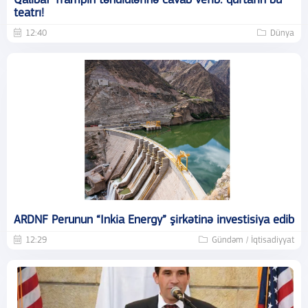
Qalibaf Trampın təhdidlərinə cavab verib: qurtarın bu
teatrı!
12:40
Dünya
ARDNF Perunun “Inkia Energy” şirkətinə investisiya edib
12:29
Gündəm / İqtisadiyyat