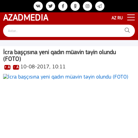
AZAD
MEDIA
AZ
RU
İcra başçısına yeni qadın müavin təyin olundu
(FOTO)
10-08-2017, 10:11
+ A
- A