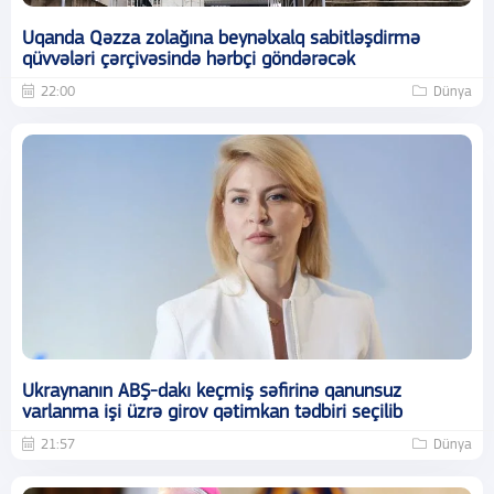
Uqanda Qəzza zolağına beynəlxalq sabitləşdirmə
qüvvələri çərçivəsində hərbçi göndərəcək
22:00
Dünya
Ukraynanın ABŞ-dakı keçmiş səfirinə qanunsuz
varlanma işi üzrə girov qətimkan tədbiri seçilib
21:57
Dünya