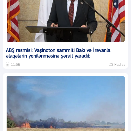
ABŞ rəsmisi: Vaşinqton sammiti Bakı və İrəvanla
əlaqələrin yenilənməsinə şərait yaradıb
11:56
Hadisə