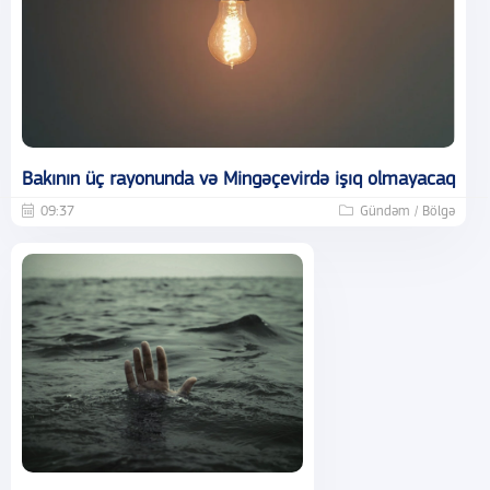
Bakının üç rayonunda və Mingəçevirdə işıq olmayacaq
09:37
Gündəm / Bölgə