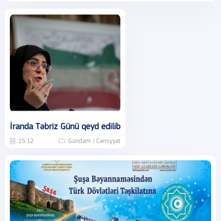
İranda Təbriz Günü qeyd edilib
15:12
Gündəm / Cəmiyyət