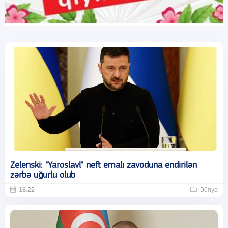
Zelenski: "Yaroslavl" neft emalı zavoduna endirilən
zərbə uğurlu olub
16:22
Dünya