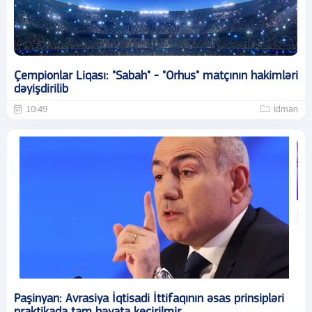
Çempionlar Liqası: "Sabah" - "Orhus" matçının hakimləri
dəyişdirilib
10:49
İdman
Paşinyan: Avrasiya İqtisadi İttifaqının əsas prinsipləri