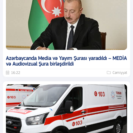
Azərbaycanda Media və Yayım Şurası yaradıldı – MEDİA
və Audiovizual Şura birləşdirildi
16:22
Cəmiyyət