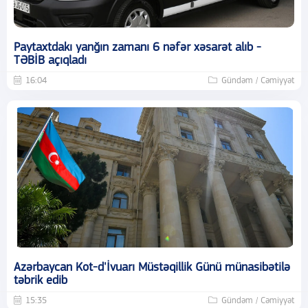
Paytaxtdakı yanğın zamanı 6 nəfər xəsarət alıb -
TƏBİB açıqladı
16:04
Gündəm / Cəmiyyət
Azərbaycan Kot-d'İvuarı Müstəqillik Günü münasibətilə
təbrik edib
15:35
Gündəm / Cəmiyyət