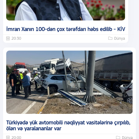
İmran Xanın 100-dən çox tərəfdarı həbs edilib - KİV
20:30
Dünya
Türkiyədə yük avtomobili nəqliyyat vasitələrinə çırpılıb,
ölən və yaralananlar var
20:00
Dünya