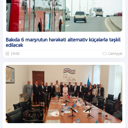
Bakıda 6 marşrutun hərəkəti alternativ küçələrlə təşkil
ediləcək
19:00
Cəmiyyət