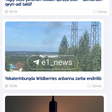
qeyri-adi təklif
09:59
Dünya
Yekaterinburqda Wildberries anbarına zərbə endirilib
09:56
Dünya