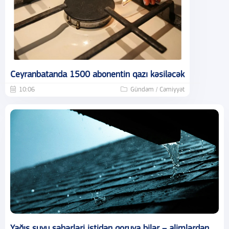
Ceyranbatanda 1500 abonentin qazı kəsiləcək
10:06
Gündəm / Cəmiyyət
Yağış suyu şəhərləri istidən qoruya bilər – alimlərdən