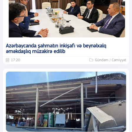
Azərbaycanda şahmatın inkişafı və beynəlxalq
əməkdaşlıq müzakirə edilib
17:20
Gündəm / Cəmiyyət