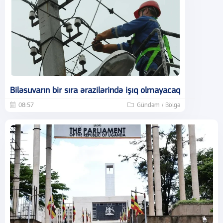
Biləsuvarın bir sıra ərazilərində işıq olmayacaq
08:57
Gündəm / Bölgə