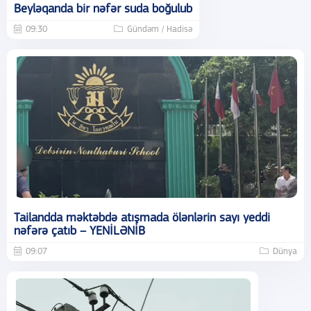
Beyləqanda bir nəfər suda boğulub
09:30
Gündəm / Hadisə
Tailandda məktəbdə atışmada ölənlərin sayı yeddi
nəfərə çatıb – YENİLƏNİB
09:07
Dünya