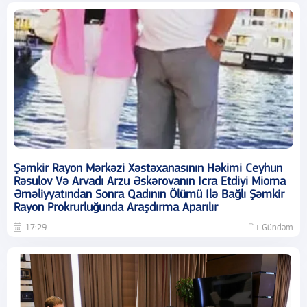
Şəmkir Rayon Mərkəzi Xəstəxanasının Həkimi Ceyhun
Rəsulov Və Arvadı Arzu Əskərovanın Icra Etdiyi Mioma
Əməliyyatından Sonra Qadının Ölümü Ilə Bağlı Şəmkir
Rayon Prokrurluğunda Araşdırma Aparılır
17:29
Gündəm