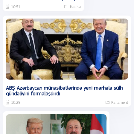
10:51
Hadisə
ABŞ-Azərbaycan münasibətlərində yeni mərhələ sülh
gündəliyini formalaşdırdı
10:29
Parlament