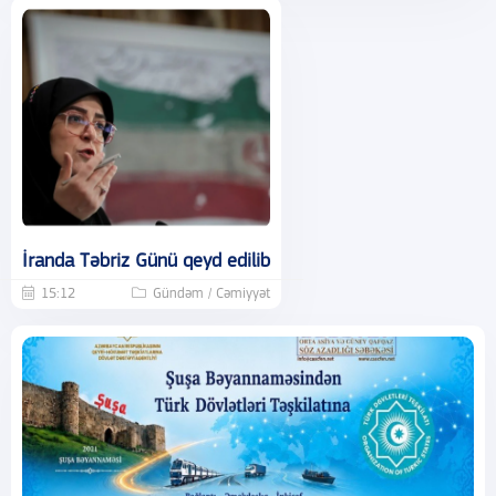
İranda Təbriz Günü qeyd edilib
15:12
Gündəm / Cəmiyyət