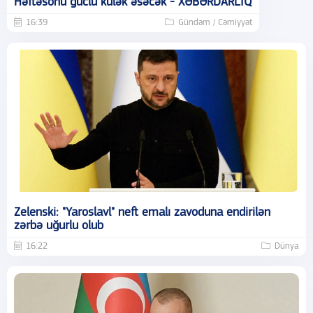
Həftəsonu güclü külək əsəcək - XƏBƏRDARLIQ
16:39
Gündəm / Cəmiyyət
Zelenski: "Yaroslavl" neft emalı zavoduna endirilən
zərbə uğurlu olub
16:22
Dünya