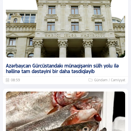
Azərbaycan Gürcüstandakı münaqişənin sülh yolu ilə
həllinə tam dəstəyini bir daha təsdiqləyib
08:59
Gündəm / Cəmiyyət