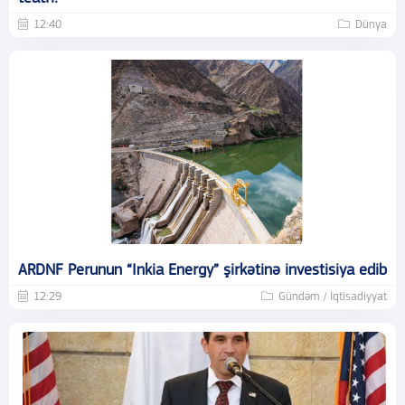
12:40
Dünya
ARDNF Perunun “Inkia Energy” şirkətinə investisiya edib
12:29
Gündəm / İqtisadiyyat