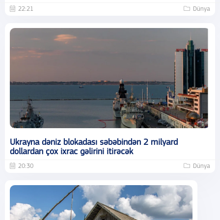
22:21
Dünya
Ukrayna dəniz blokadası səbəbindən 2 milyard
dollardan çox ixrac gəlirini itirəcək
20:30
Dünya