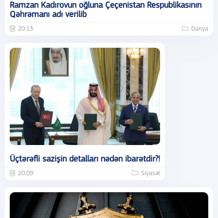
Ramzan Kadırovun oğluna Çeçenistan Respublikasının
Qəhrəmanı adı verilib
20:13
Dünya
Üçtərəfli sazişin detalları nədən ibarətdir?!
20:09
Siyasət