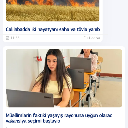
Cəlilabadda iki həyətyanı sahə və tövlə yanıb
11:55
Hadisə
Müəllimlərin faktiki yaşayış rayonuna uyğun olaraq
vakansiya seçimi başlayıb