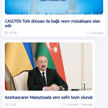
CASCFEN Türk dünyası ilə bağlı rəsm müsabiqəsi elan
edir
15:09
Cəmiyyət
Azərbaycanın Malayziyada yeni səfiri təyin olunub
15:00
Gündəm / Cəmiyyət