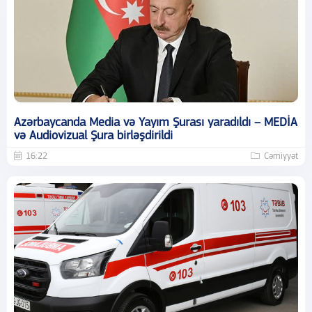
Azərbaycanda Media və Yayım Şurası yaradıldı – MEDİA
və Audiovizual Şura birləşdirildi
16:22
Cəmiyyət