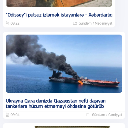
“Odissey”i pulsuz izləmək istəyənlərə - Xəbərdarlıq
09:22
Gündəm / Mədəniyyət
Ukrayna Qara dənizdə Qazaxıstan nefti daşıyan
tankerlərə hücum etməməyi öhdəsinə götürüb
09:04
Gündəm / Cəmiyyət