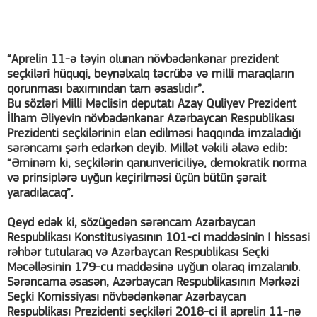
“Aprelin 11-ə təyin olunan növbədənkənar prezident
seçkiləri hüquqi, beynəlxalq təcrübə və milli maraqların
qorunması baxımından tam əsaslıdır”.
Bu sözləri Milli Məclisin deputatı Azay Quliyev Prezident
İlham Əliyevin növbədənkənar Azərbaycan Respublikası
Prezidenti seçkilərinin elan edilməsi haqqında imzaladığı
sərəncamı şərh edərkən deyib. Millət vəkili əlavə edib:
“Əminəm ki, seçkilərin qanunvericiliyə, demokratik norma
və prinsiplərə uyğun keçirilməsi üçün bütün şərait
yaradılacaq”.
Qeyd edək ki, sözügedən sərəncam Azərbaycan
Respublikası Konstitusiyasının 101-ci maddəsinin I hissəsi
rəhbər tutularaq və Azərbaycan Respublikası Seçki
Məcəlləsinin 179-cu maddəsinə uyğun olaraq imzalanıb.
Sərəncama əsasən, Azərbaycan Respublikasının Mərkəzi
Seçki Komissiyası növbədənkənar Azərbaycan
Respublikası Prezidenti seçkiləri 2018-ci il aprelin 11-nə