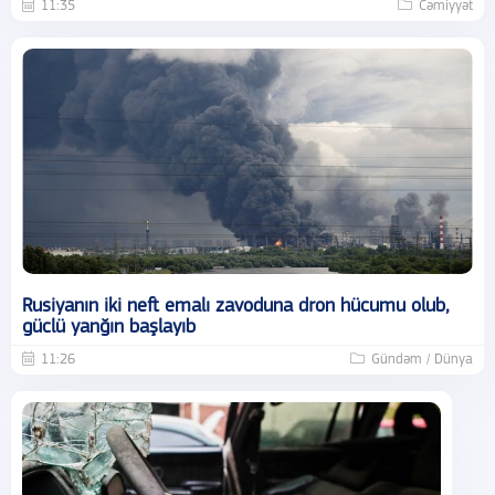
11:35
Cəmiyyət
Rusiyanın iki neft emalı zavoduna dron hücumu olub,
güclü yanğın başlayıb
11:26
Gündəm / Dünya