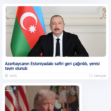
Azərbaycanın Estoniyadakı səfiri geri çağırılıb, yenisi
təyin olunub
14:41
Cəmiyyət