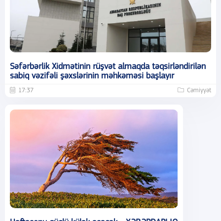
Səfərbərlik Xidmətinin rüşvət almaqda təqsirləndirilən
sabiq vəzifəli şəxslərinin məhkəməsi başlayır
17:37
Cəmiyyət