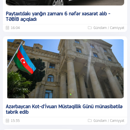
Paytaxtdakı yanğın zamanı 6 nəfər xəsarət alıb -
TƏBİB açıqladı
16:04
Gündəm / Cəmiyyət
Azərbaycan Kot-d'İvuarı Müstəqillik Günü münasibətilə
təbrik edib
15:35
Gündəm / Cəmiyyət