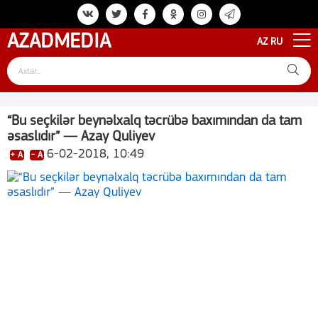
AZAD
MEDIA
AZ
RU
“Bu seçkilər beynəlxalq təcrübə baxımından da tam
əsaslıdır” — Azay Quliyev
6-02-2018, 10:49
+ A
- A