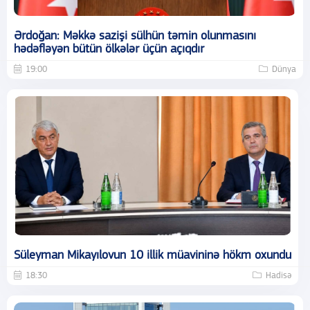
Ərdoğan: Məkkə sazişi sülhün təmin olunmasını
hədəfləyən bütün ölkələr üçün açıqdır
19:00
Dünya
Süleyman Mikayılovun 10 illik müavininə hökm oxundu
18:30
Hadisə