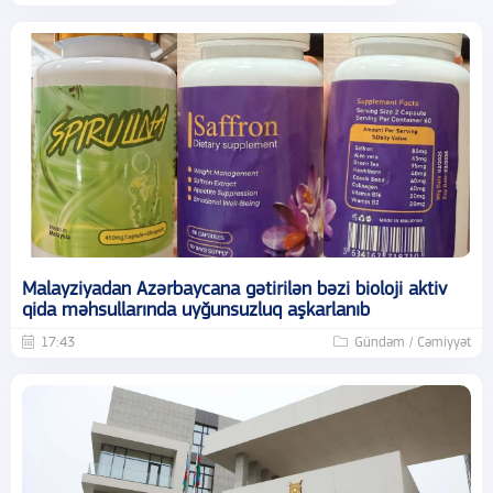
Malayziyadan Azərbaycana gətirilən bəzi bioloji aktiv
qida məhsullarında uyğunsuzluq aşkarlanıb
17:43
Gündəm / Cəmiyyət