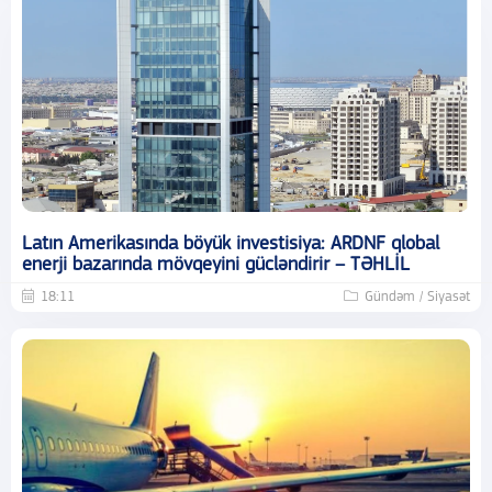
Latın Amerikasında böyük investisiya: ARDNF qlobal
enerji bazarında mövqeyini gücləndirir – TƏHLİL
18:11
Gündəm / Siyasət