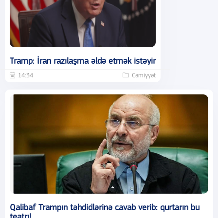
Tramp: İran razılaşma əldə etmək istəyir
14:34
Cəmiyyət
Qalibaf Trampın təhdidlərinə cavab verib: qurtarın bu
teatrı!