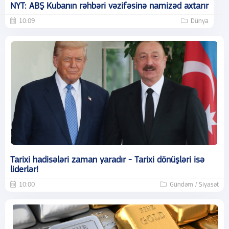
NYT: ABŞ Kubanın rəhbəri vəzifəsinə namizəd axtarır
10:09
Dünya
Tarixi hadisələri zaman yaradır - Tarixi dönüşləri isə
liderlər!
10:00
Gündəm / Siyasət