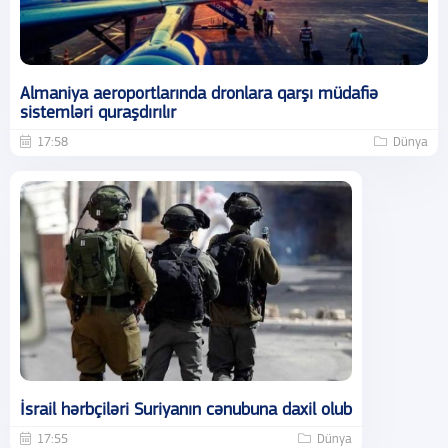
Almaniya aeroportlarında dronlara qarşı müdafiə
sistemləri quraşdırılır
17:58
Dünya
İsrail hərbçiləri Suriyanın cənubuna daxil olub
17:55
Dünya