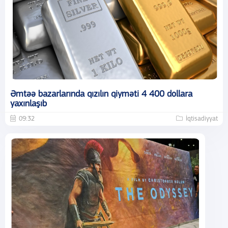
Əmtəə bazarlarında qızılın qiyməti 4 400 dollara
yaxınlaşıb
09:32
İqtisadiyyat