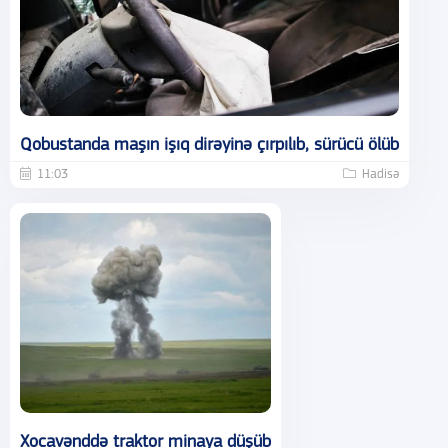
Qobustanda maşın işıq dirəyinə çırpılıb, sürücü ölüb
11:03
Hadisə
Xocavənddə traktor minaya düşüb