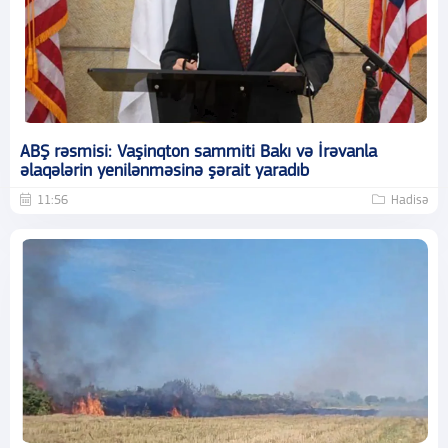
ABŞ rəsmisi: Vaşinqton sammiti Bakı və İrəvanla
əlaqələrin yenilənməsinə şərait yaradıb
11:56
Hadisə