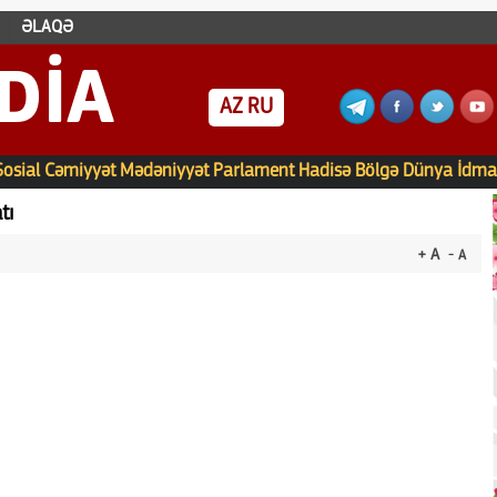
ƏLAQƏ
DIA
AZ
RU
Sosial
Cəmiyyət
Mədəniyyət
Parlament
Hadisə
Bölgə
Dünya
İdma
tı
+ A
- A