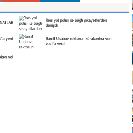
Rəis yol polisi ilə bağlı şikayətlərdən
İNATLAR
danışdı
d"a yeni
Ramil Usubov rektorun kürəkəninə yeni
vəzifə verdi
əkən yol