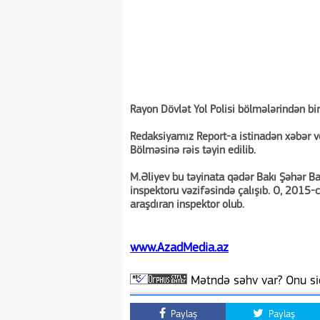
Rayon Dövlət Yol Polisi bölmələrindən biri
Redaksiyamız Report-a istinadən xəbər ver
Bölməsinə rəis təyin edilib.
M.Əliyev bu təyinata qədər Bakı Şəhər Baş
inspektoru vəzifəsində çalışıb. O, 2015-
araşdıran inspektor olub.
www.AzadMedia.az
Mətndə səhv var? Onu siç
Paylaş
Paylaş