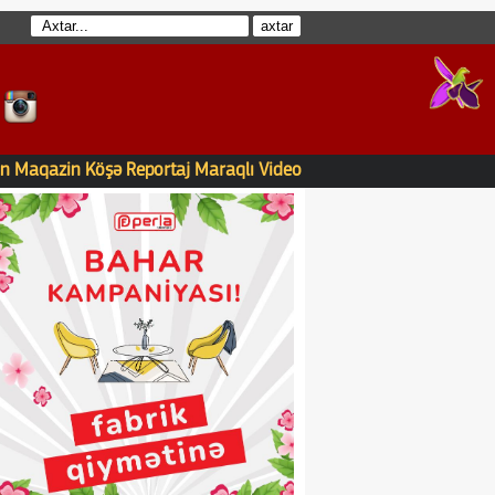
n
Maqazin
Köşə
Reportaj
Maraqlı
Video