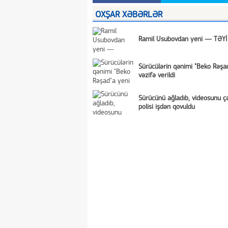
OXŞAR XƏBƏRLƏR
Ramil Usubovdan yeni — TƏY
Sürücülərin qənimi "Beko Rəşa
vəzifə verildi
Sürücünü ağladıb, videosunu ç
polisi işdən qovuldu