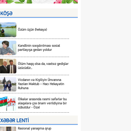
KÖŞƏ
Özüm üçün (hekayə)
Kəndlinin sıxışdırılması sosial
partlayışa gedən yoldur
Ölüm haqq olsa da, vaxtsız gedişlər
üzücüdür...
Vicdanın və Kişiliyin Ünvanına
Yazılan Məktub – Hacı Hekayətin
Ruhuna
Ölkələr arasında rəsmi səfərlər bu
əlaqələrə çox önəm verildiyinə bir
sübutdur - Özəl
XƏBƏR LENTİ
Rasional yanaşma qrup