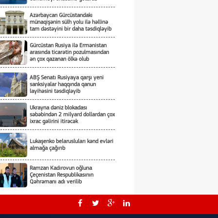
Azərbaycan Gürcüstandakı
münaqişənin sülh yolu ilə həllinə
tam dəstəyini bir daha təsdiqləyib
Gürcüstan Rusiya ilə Ermənistan
arasında ticarətin pozulmasından
ən çox qazanan ölkə olub
ABŞ Senatı Rusiyaya qarşı yeni
sanksiyalar haqqında qanun
layihəsini təsdiqləyib
Ukrayna dəniz blokadası
səbəbindən 2 milyard dollardan çox
ixrac gəlirini itirəcək
Lukaşenko belarusluları kənd evləri
almağa çağırıb
Ramzan Kadırovun oğluna
Çeçenistan Respublikasının
Qəhrəmanı adı verilib
Üçtərəfli sazişin detalları nədən
ibarətdir?!