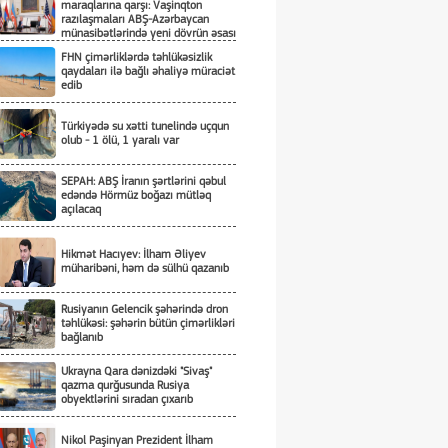
maraqlarına qarşı: Vaşinqton
razılaşmaları ABŞ-Azərbaycan
münasibətlərində yeni dövrün əsası
kimi
FHN çimərliklərdə təhlükəsizlik
qaydaları ilə bağlı əhaliyə müraciət
edib
Türkiyədə su xətti tunelində uçqun
olub - 1 ölü, 1 yaralı var
SEPAH: ABŞ İranın şərtlərini qəbul
edəndə Hörmüz boğazı mütləq
açılacaq
Hikmət Hacıyev: İlham Əliyev
müharibəni, həm də sülhü qazanıb
Rusiyanın Gelencik şəhərində dron
təhlükəsi: şəhərin bütün çimərlikləri
bağlanıb
Ukrayna Qara dənizdəki "Sivaş"
qazma qurğusunda Rusiya
obyektlərini sıradan çıxarıb
Nikol Paşinyan Prezident İlham