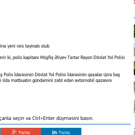
nə yeni rəis təyinatı olub
ir ki, polis kapitanı Müşfiq Əliyev Tərtər Rayon Dövlət Yol Polisi
 Polis İdarəsinin Dövlət Yol Polisi İdarəsinin qəzalar üzrə baş
ci ildə mətbuatın gündəmini zəbt edən avtomobil qəzasını
anla seçin və Ctrl+Enter düyməsini basın.
Paylaş
Paylaş