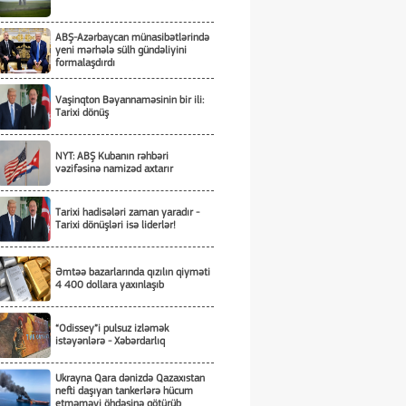
ABŞ-Azərbaycan münasibətlərində
yeni mərhələ sülh gündəliyini
formalaşdırdı
Vaşinqton Bəyannaməsinin bir ili:
Tarixi dönüş
NYT: ABŞ Kubanın rəhbəri
vəzifəsinə namizəd axtarır
Tarixi hadisələri zaman yaradır -
Tarixi dönüşləri isə liderlər!
Əmtəə bazarlarında qızılın qiyməti
4 400 dollara yaxınlaşıb
“Odissey”i pulsuz izləmək
istəyənlərə - Xəbərdarlıq
Ukrayna Qara dənizdə Qazaxıstan
nefti daşıyan tankerlərə hücum
etməməyi öhdəsinə götürüb