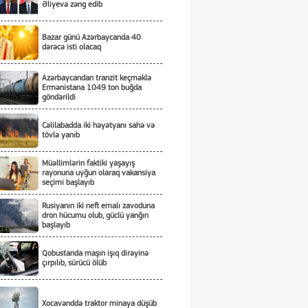
Əliyevə zəng edib
Bazar günü Azərbaycanda 40
dərəcə isti olacaq
Azərbaycandan tranzit keçməklə
Ermənistana 1049 ton buğda
göndərildi
Cəlilabadda iki həyətyanı sahə və
tövlə yanıb
Müəllimlərin faktiki yaşayış
rayonuna uyğun olaraq vakansiya
seçimi başlayıb
Rusiyanın iki neft emalı zavoduna
dron hücumu olub, güclü yanğın
başlayıb
Qobustanda maşın işıq dirəyinə
çırpılıb, sürücü ölüb
Xocavənddə traktor minaya düşüb