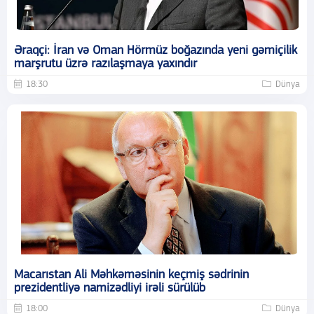
Əraqçi: İran və Oman Hörmüz boğazında yeni gəmiçilik
marşrutu üzrə razılaşmaya yaxındır
18:30
Dünya
Macarıstan Ali Məhkəməsinin keçmiş sədrinin
prezidentliyə namizədliyi irəli sürülüb
18:00
Dünya