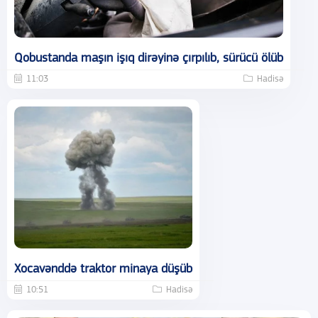
Qobustanda maşın işıq dirəyinə çırpılıb, sürücü ölüb
11:03
Hadisə
Xocavənddə traktor minaya düşüb
10:51
Hadisə