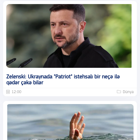
Zelenski: Ukraynada "Patriot" istehsalı bir neçə ilə
qədər çəkə bilər
12:00
Dünya