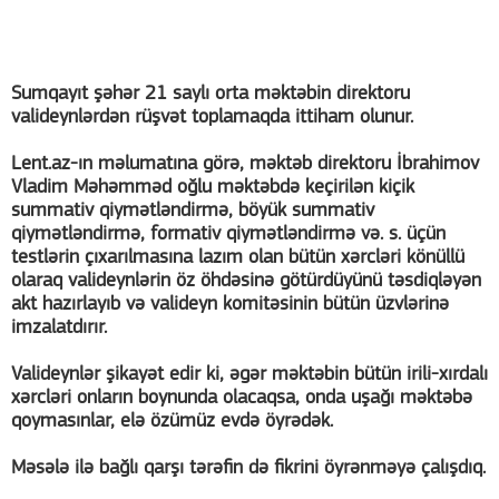
Sumqayıt şəhər 21 saylı orta məktəbin direktoru
valideynlərdən rüşvət toplamaqda ittiham olunur.
Lent.az-ın məlumatına görə, məktəb direktoru İbrahimov
Vladim Məhəmməd oğlu məktəbdə keçirilən kiçik
summativ qiymətləndirmə, böyük summativ
qiymətləndirmə, formativ qiymətləndirmə və. s. üçün
testlərin çıxarılmasına lazım olan bütün xərcləri könüllü
olaraq valideynlərin öz öhdəsinə götürdüyünü təsdiqləyən
akt hazırlayıb və valideyn komitəsinin bütün üzvlərinə
imzalatdırır.
Valideynlər şikayət edir ki, əgər məktəbin bütün irili-xırdalı
xərcləri onların boynunda olacaqsa, onda uşağı məktəbə
qoymasınlar, elə özümüz evdə öyrədək.
Məsələ ilə bağlı qarşı tərəfin də fikrini öyrənməyə çalışdıq.