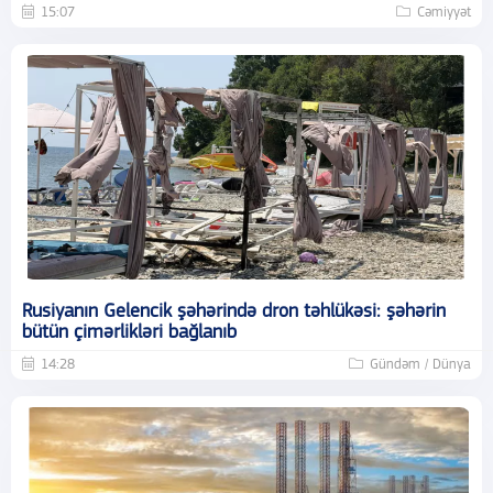
15:07
Cəmiyyət
Rusiyanın Gelencik şəhərində dron təhlükəsi: şəhərin
bütün çimərlikləri bağlanıb
14:28
Gündəm / Dünya