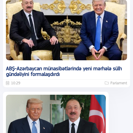
ABŞ-Azərbaycan münasibətlərində yeni mərhələ sülh
gündəliyini formalaşdırdı
10:29
Parlament