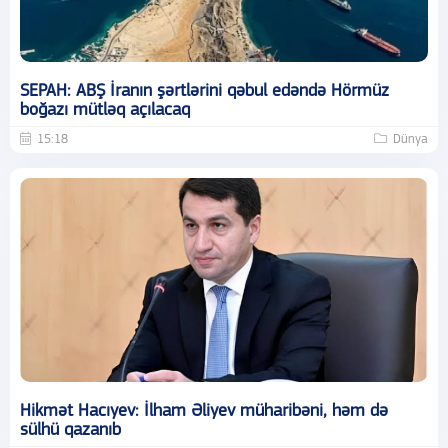
SEPAH: ABŞ İranın şərtlərini qəbul edəndə Hörmüz
boğazı mütləq açılacaq
15:18
Dünya
Hikmət Hacıyev: İlham Əliyev müharibəni, həm də
sülhü qazanıb