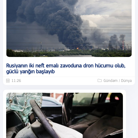
Rusiyanın iki neft emalı zavoduna dron hücumu olub,
güclü yanğın başlayıb
11:26
Gündəm / Dünya