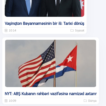
Vaşinqton Bəyannaməsinin bir ili: Tarixi dönüş
10:14
Siyasət
NYT: ABŞ Kubanın rəhbəri vəzifəsinə namizəd axtarır
10:09
Dünya