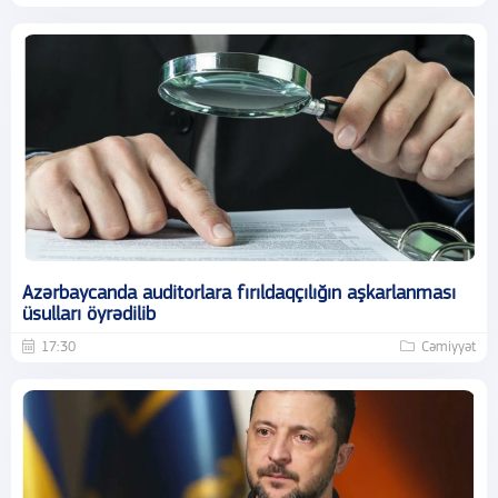
Azərbaycanda auditorlara fırıldaqçılığın aşkarlanması
üsulları öyrədilib
17:30
Cəmiyyət