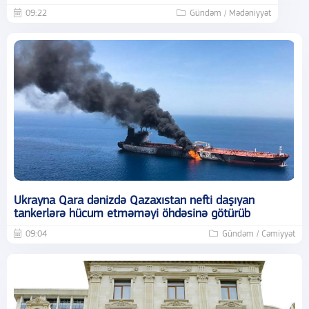
09:22
Gündəm / Mədəniyyət
Ukrayna Qara dənizdə Qazaxıstan nefti daşıyan
tankerlərə hücum etməməyi öhdəsinə götürüb
09:04
Gündəm / Cəmiyyət