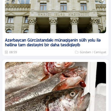
Azərbaycan Gürcüstandakı münaqişənin sülh yolu ilə
həllinə tam dəstəyini bir daha təsdiqləyib
08:59
Gündəm / Cəmiyyət