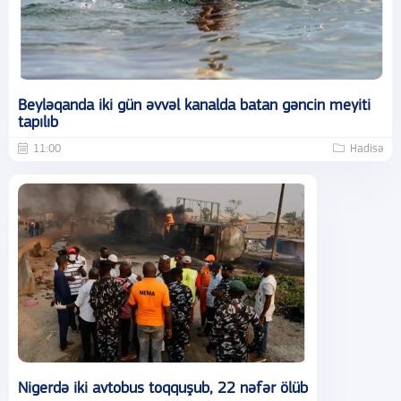
Beyləqanda iki gün əvvəl kanalda batan gəncin meyiti
tapılıb
11:00
Hadisə
Nigerdə iki avtobus toqquşub, 22 nəfər ölüb