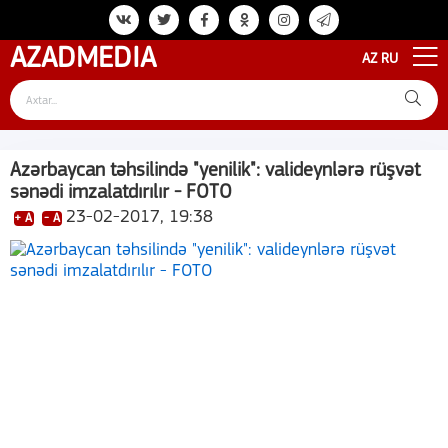
AZAD
MEDIA
AZ
RU
Azərbaycan təhsilində "yenilik": valideynlərə rüşvət
sənədi imzalatdırılır - FOTO
23-02-2017, 19:38
+ A
- A