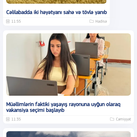
Cəlilabadda iki həyətyanı sahə və tövlə yanıb
11:55
Hadisə
Müəllimlərin faktiki yaşayış rayonuna uyğun olaraq
vakansiya seçimi başlayıb
11:35
Cəmiyyət