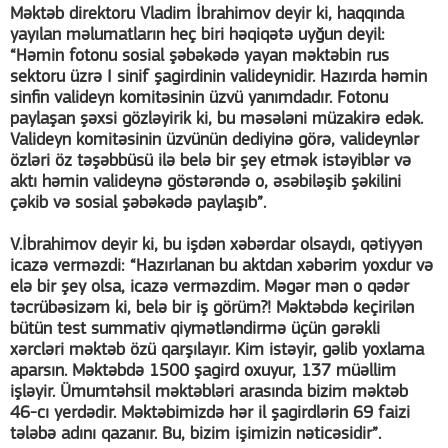
Məktəb direktoru Vladim İbrahimov deyir ki, haqqında
yayılan məlumatların heç biri həqiqətə uyğun deyil:
“Həmin fotonu sosial şəbəkədə yayan məktəbin rus
sektoru üzrə I sinif şagirdinin valideynidir. Hazırda həmin
sinfin valideyn komitəsinin üzvü yanımdadır. Fotonu
paylaşan şəxsi gözləyirik ki, bu məsələni müzakirə edək.
Valideyn komitəsinin üzvünün dediyinə görə, valideynlər
özləri öz təşəbbüsü ilə belə bir şey etmək istəyiblər və
aktı həmin valideynə göstərəndə o, əsəbiləşib şəkilini
çəkib və sosial şəbəkədə paylaşıb”.
V.İbrahimov deyir ki, bu işdən xəbərdar olsaydı, qətiyyən
icazə verməzdi: “Hazırlanan bu aktdan xəbərim yoxdur və
elə bir şey olsa, icazə verməzdim. Məgər mən o qədər
təcrübəsizəm ki, belə bir iş görüm?! Məktəbdə keçirilən
bütün test summativ qiymətləndirmə üçün gərəkli
xərcləri məktəb özü qarşılayır. Kim istəyir, gəlib yoxlama
aparsın. Məktəbdə 1500 şagird oxuyur, 137 müəllim
işləyir. Ümumtəhsil məktəbləri arasında bizim məktəb
46-cı yerdədir. Məktəbimizdə hər il şagirdlərin 69 faizi
tələbə adını qazanır. Bu, bizim işimizin nəticəsidir”.