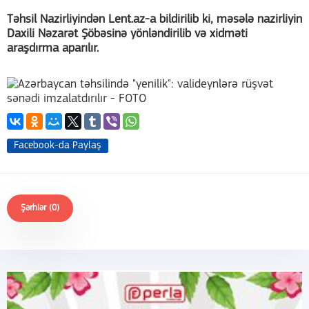
Təhsil Nazirliyindən Lent.az-a bildirilib ki, məsələ nazirliyin
Daxili Nəzarət Şöbəsinə yönləndirilib və xidməti
araşdırma aparılır.
Facebook-da Paylaş
Şərhlər (0)