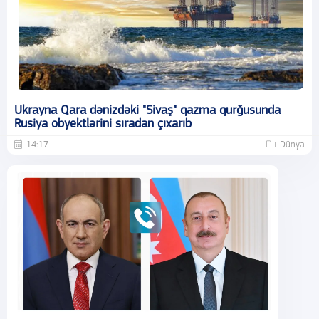
Ukrayna Qara dənizdəki "Sivaş" qazma qurğusunda
Rusiya obyektlərini sıradan çıxarıb
14:17
Dünya