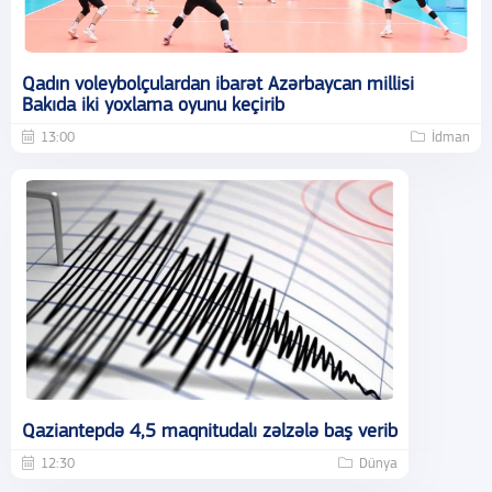
Qadın voleybolçulardan ibarət Azərbaycan millisi
Bakıda iki yoxlama oyunu keçirib
13:00
İdman
Qaziantepdə 4,5 maqnitudalı zəlzələ baş verib
12:30
Dünya