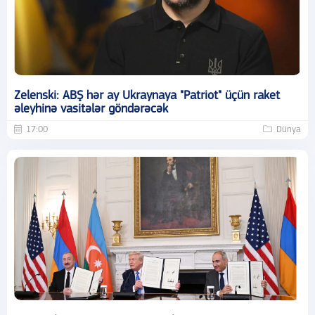
Zelenski: ABŞ hər ay Ukraynaya "Patriot" üçün raket
əleyhinə vasitələr göndərəcək
17:00
Dünya