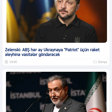
Zelenski: ABŞ hər ay Ukraynaya "Patriot" üçün raket
əleyhinə vasitələr göndərəcək
19:00
Dünya