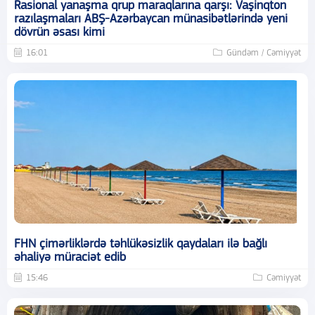
Rasional yanaşma qrup maraqlarına qarşı: Vaşinqton
razılaşmaları ABŞ-Azərbaycan münasibətlərində yeni
dövrün əsası kimi
16:01
Gündəm / Cəmiyyət
FHN çimərliklərdə təhlükəsizlik qaydaları ilə bağlı
əhaliyə müraciət edib
15:46
Cəmiyyət