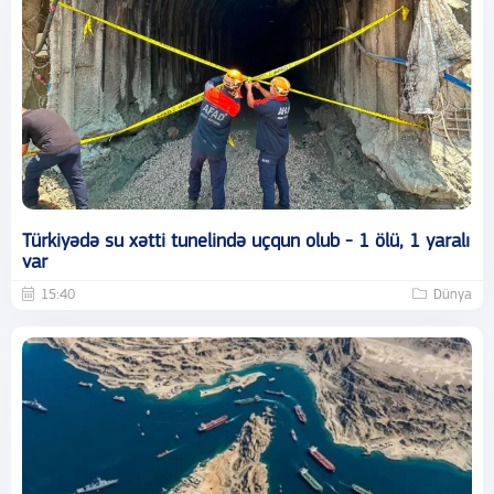
Türkiyədə su xətti tunelində uçqun olub - 1 ölü, 1 yaralı
var
15:40
Dünya