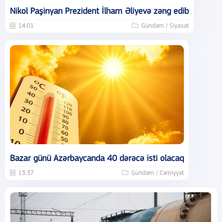
Nikol Paşinyan Prezident İlham Əliyevə zəng edib
14:01
Gündəm / Siyasət
Bazar günü Azərbaycanda 40 dərəcə isti olacaq
13:37
Gündəm / Cəmiyyət