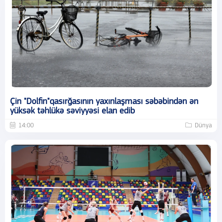
Çin "Dolfin"qasırğasının yaxınlaşması səbəbindən ən
yüksək təhlükə səviyyəsi elan edib
14:00
Dünya