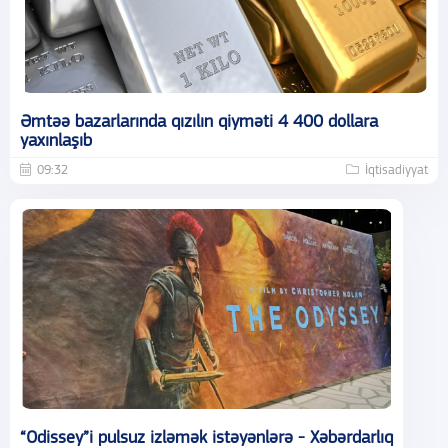
Əmtəə bazarlarında qızılın qiyməti 4 400 dollara
yaxınlaşıb
09:32
İqtisadiyyat
“Odissey”i pulsuz izləmək istəyənlərə - Xəbərdarlıq