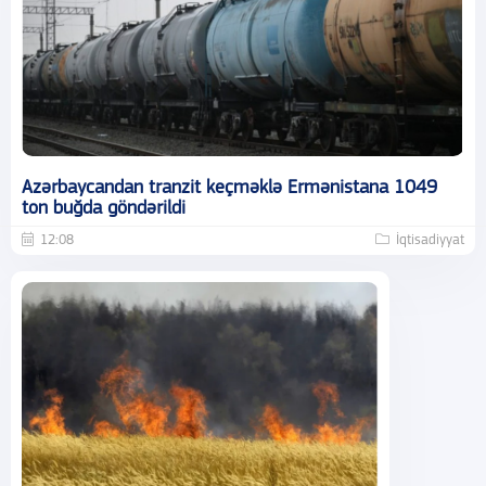
Azərbaycandan tranzit keçməklə Ermənistana 1049
ton buğda göndərildi
12:08
İqtisadiyyat