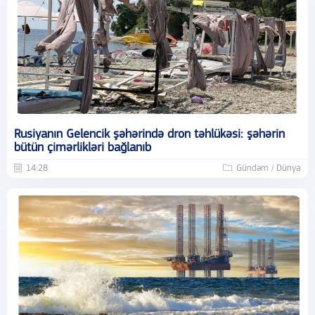
Rusiyanın Gelencik şəhərində dron təhlükəsi: şəhərin
bütün çimərlikləri bağlanıb
14:28
Gündəm / Dünya