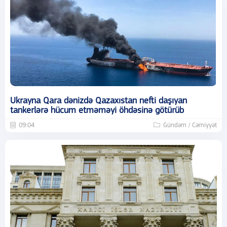
Ukrayna Qara dənizdə Qazaxıstan nefti daşıyan
tankerlərə hücum etməməyi öhdəsinə götürüb
09:04
Gündəm / Cəmiyyət