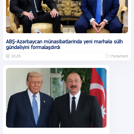
ABŞ-Azərbaycan münasibətlərində yeni mərhələ sülh
gündəliyini formalaşdırdı
10:29
Parlament