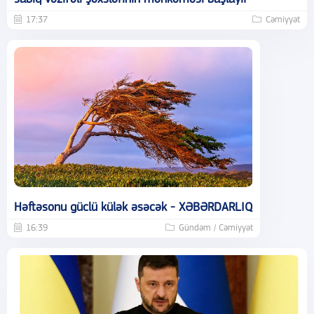
17:37
Cəmiyyət
Həftəsonu güclü külək əsəcək - XƏBƏRDARLIQ
16:39
Gündəm / Cəmiyyət