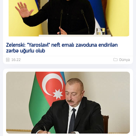
Zelenski: "Yaroslavl" neft emalı zavoduna endirilən
zərbə uğurlu olub
16:22
Dünya