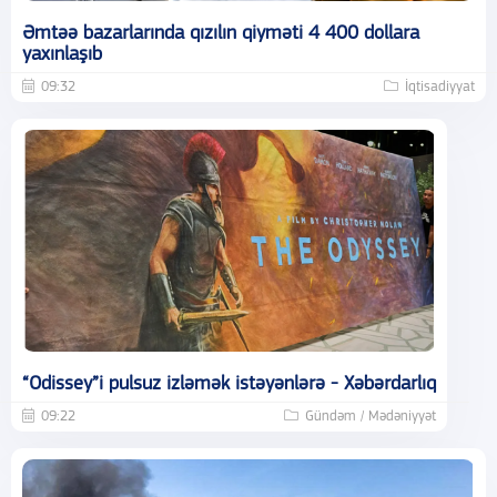
Əmtəə bazarlarında qızılın qiyməti 4 400 dollara
yaxınlaşıb
09:32
İqtisadiyyat
“Odissey”i pulsuz izləmək istəyənlərə - Xəbərdarlıq
09:22
Gündəm / Mədəniyyət