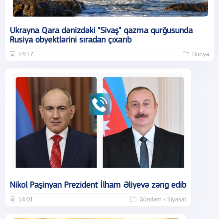
Ukrayna Qara dənizdəki "Sivaş" qazma qurğusunda
Rusiya obyektlərini sıradan çıxarıb
14:17
Dünya
Nikol Paşinyan Prezident İlham Əliyevə zəng edib
14:01
Gündəm / Siyasət