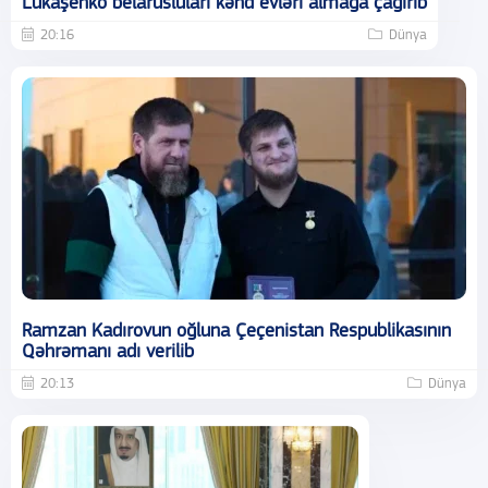
Lukaşenko belarusluları kənd evləri almağa çağırıb
20:16
Dünya
Ramzan Kadırovun oğluna Çeçenistan Respublikasının
Qəhrəmanı adı verilib
20:13
Dünya