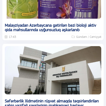
Malayziyadan Azərbaycana gətirilən bəzi bioloji aktiv
qida məhsullarında uyğunsuzluq aşkarlanıb
17:43
Gündəm / Cəmiyyət
Səfərbərlik Xidmətinin rüşvət almaqda təqsirləndirilən
sabiq vəzifəli şəxslərinin məhkəməsi başlayır