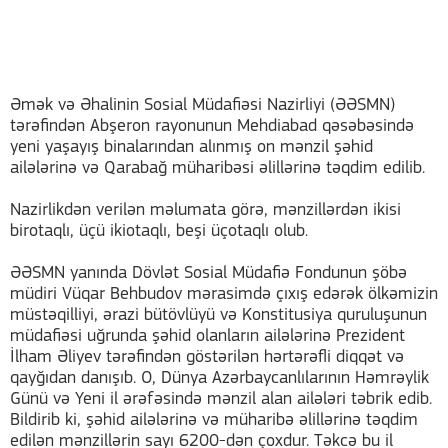
Əmək və Əhalinin Sosial Müdafiəsi Nazirliyi (ƏƏSMN)
tərəfindən Abşeron rayonunun Mehdiabad qəsəbəsində
yeni yaşayış binalarından alınmış on mənzil şəhid
ailələrinə və Qarabağ müharibəsi əlillərinə təqdim edilib.
Nazirlikdən verilən məlumata görə, mənzillərdən ikisi
birotaqlı, üçü ikiotaqlı, beşi üçotaqlı olub.
ƏƏSMN yanında Dövlət Sosial Müdafiə Fondunun şöbə
müdiri Vüqar Behbudov mərasimdə çıxış edərək ölkəmizin
müstəqilliyi, ərazi bütövlüyü və Konstitusiya quruluşunun
müdafiəsi uğrunda şəhid olanların ailələrinə Prezident
İlham Əliyev tərəfindən göstərilən hərtərəfli diqqət və
qayğıdan danışıb. O, Dünya Azərbaycanlılarının Həmrəylik
Günü və Yeni il ərəfəsində mənzil alan ailələri təbrik edib.
Bildirib ki, şəhid ailələrinə və müharibə əlillərinə təqdim
edilən mənzillərin sayı 6200-dən çoxdur. Təkcə bu il