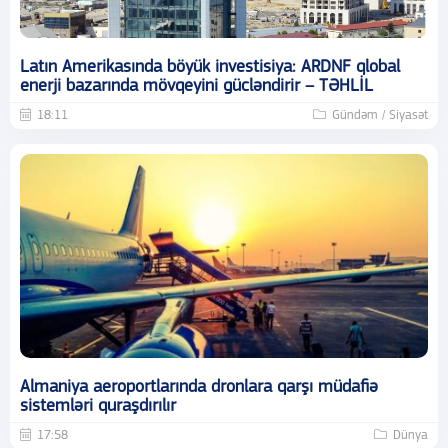
Latın Amerikasında böyük investisiya: ARDNF qlobal
enerji bazarında mövqeyini gücləndirir – TƏHLİL
18:11
Gündəm / Siyasət
Almaniya aeroportlarında dronlara qarşı müdafiə
sistemləri quraşdırılır
17:58
Dünya