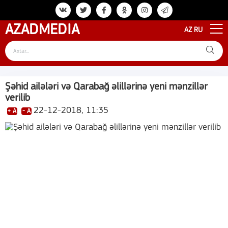
AZAD
MEDIA
AZ
RU
Şəhid ailələri və Qarabağ əlillərinə yeni mənzillər
verilib
22-12-2018, 11:35
+ A
- A