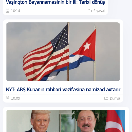
Vaşinqton Bəyannaməsinin bir ili: Tarixi dönüş
10:14
Siyasət
NYT: ABŞ Kubanın rəhbəri vəzifəsinə namizəd axtarır
10:09
Dünya