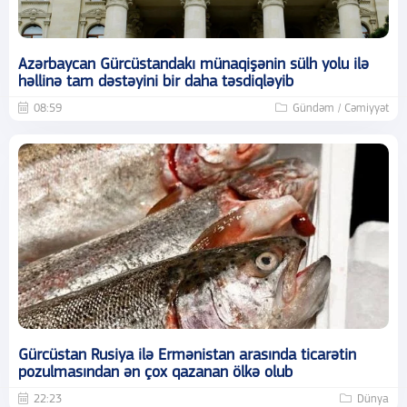
Azərbaycan Gürcüstandakı münaqişənin sülh yolu ilə
həllinə tam dəstəyini bir daha təsdiqləyib
08:59
Gündəm / Cəmiyyət
Gürcüstan Rusiya ilə Ermənistan arasında ticarətin
pozulmasından ən çox qazanan ölkə olub
22:23
Dünya