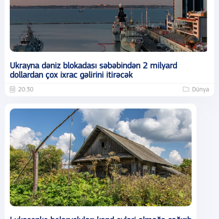
Ukrayna dəniz blokadası səbəbindən 2 milyard
dollardan çox ixrac gəlirini itirəcək
20:30
Dünya