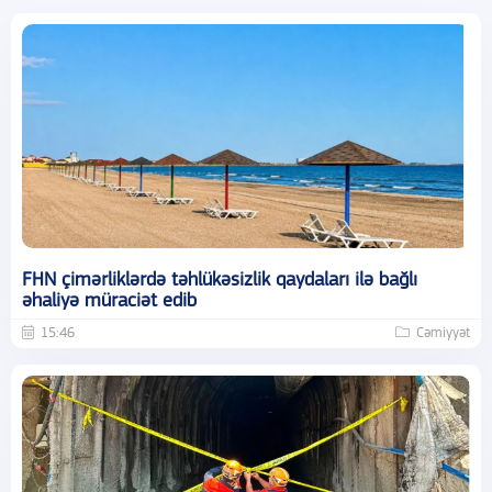
FHN çimərliklərdə təhlükəsizlik qaydaları ilə bağlı
əhaliyə müraciət edib
15:46
Cəmiyyət