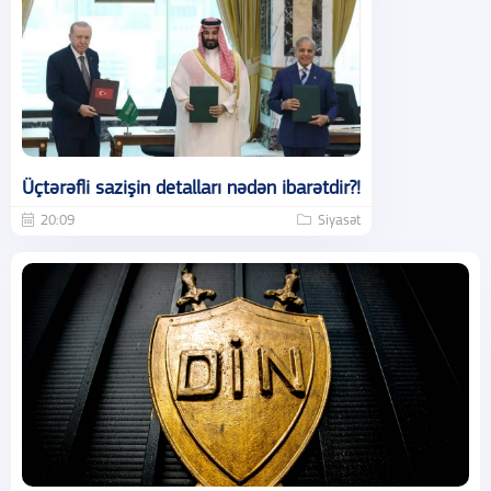
Üçtərəfli sazişin detalları nədən ibarətdir?!
20:09
Siyasət