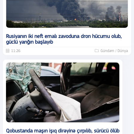
Rusiyanın iki neft emalı zavoduna dron hücumu olub,
güclü yanğın başlayıb
11:26
Gündəm / Dünya
Qobustanda maşın işıq dirəyinə çırpılıb, sürücü ölüb