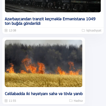
Azərbaycandan tranzit keçməklə Ermənistana 1049
ton buğda göndərildi
12:08
İqtisadiyyat
Cəlilabadda iki həyətyanı sahə və tövlə yanıb
11:55
Hadisə