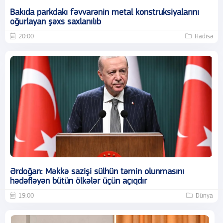
Bakıda parkdakı fəvvarənin metal konstruksiyalarını
oğurlayan şəxs saxlanılıb
20:00
Hadisə
Ərdoğan: Məkkə sazişi sülhün təmin olunmasını
hədəfləyən bütün ölkələr üçün açıqdır
19:00
Dünya