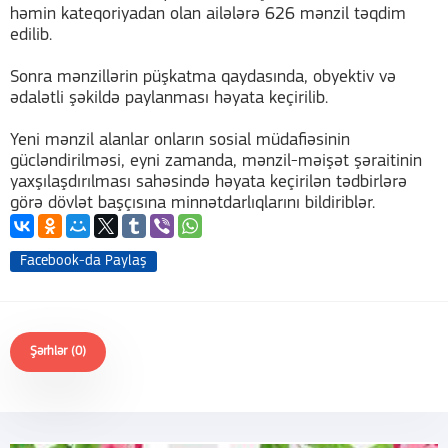
həmin kateqoriyadan olan ailələrə 626 mənzil təqdim
edilib.
Sonra mənzillərin püşkatma qaydasında, obyektiv və
ədalətli şəkildə paylanması həyata keçirilib.
Yeni mənzil alanlar onların sosial müdafiəsinin
gücləndirilməsi, eyni zamanda, mənzil-məişət şəraitinin
yaxşılaşdırılması sahəsində həyata keçirilən tədbirlərə
görə dövlət başçısına minnətdarlıqlarını bildiriblər.
Facebook-da Paylaş
Şərhlər (0)