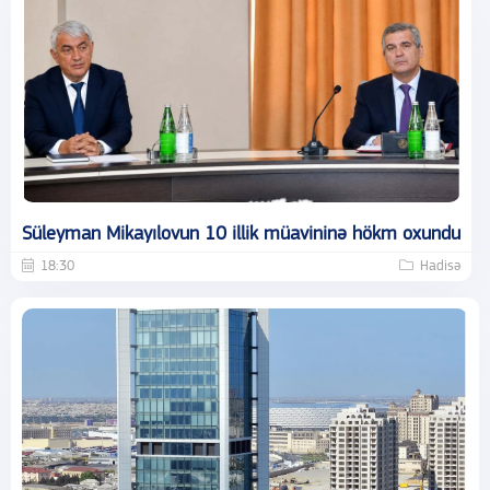
Süleyman Mikayılovun 10 illik müavininə hökm oxundu
18:30
Hadisə