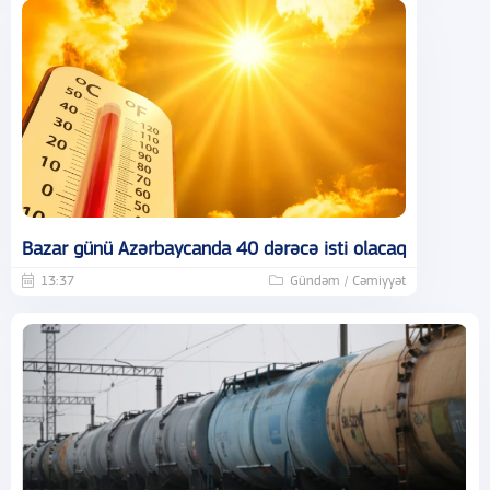
Bazar günü Azərbaycanda 40 dərəcə isti olacaq
13:37
Gündəm / Cəmiyyət