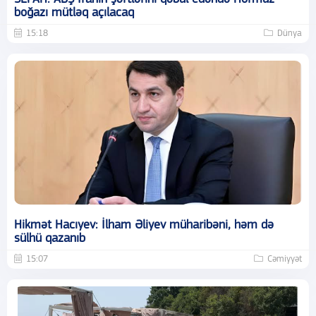
boğazı mütləq açılacaq
15:18
Dünya
Hikmət Hacıyev: İlham Əliyev müharibəni, həm də
sülhü qazanıb
15:07
Cəmiyyət