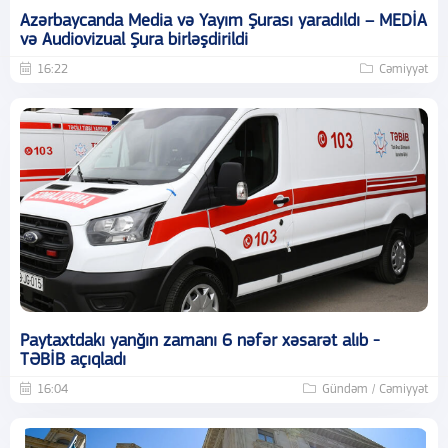
Azərbaycanda Media və Yayım Şurası yaradıldı – MEDİA
və Audiovizual Şura birləşdirildi
16:22
Cəmiyyət
Paytaxtdakı yanğın zamanı 6 nəfər xəsarət alıb -
TƏBİB açıqladı
16:04
Gündəm / Cəmiyyət