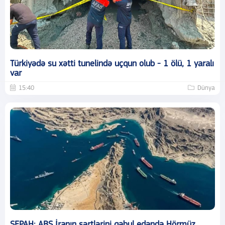
Türkiyədə su xətti tunelində uçqun olub - 1 ölü, 1 yaralı
var
15:40
Dünya
SEPAH: ABŞ İranın şərtlərini qəbul edəndə Hörmüz