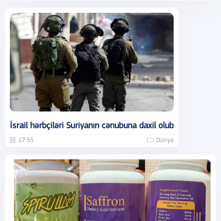
İsrail hərbçiləri Suriyanın cənubuna daxil olub
17:55
Dünya