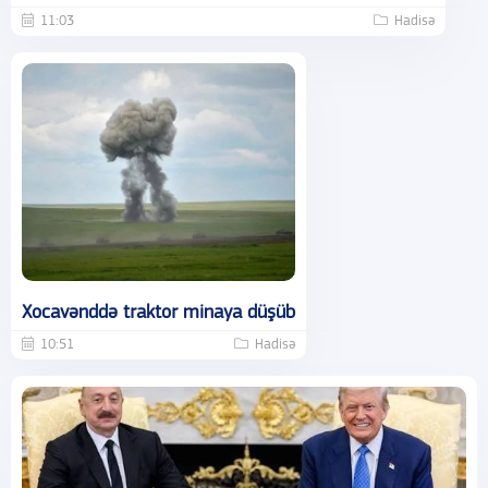
11:03
Hadisə
Xocavənddə traktor minaya düşüb
10:51
Hadisə