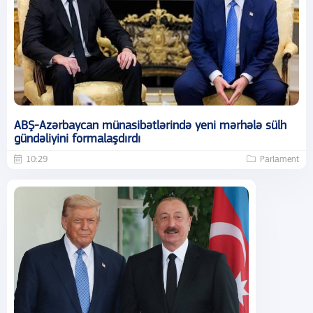
ABŞ-Azərbaycan münasibətlərində yeni mərhələ sülh
gündəliyini formalaşdırdı
10:29
Parlament