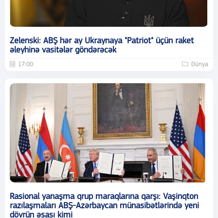
Zelenski: ABŞ hər ay Ukraynaya "Patriot" üçün raket
əleyhinə vasitələr göndərəcək
17:00
Dünya
Rasional yanaşma qrup maraqlarına qarşı: Vaşinqton
razılaşmaları ABŞ-Azərbaycan münasibətlərində yeni
dövrün əsası kimi