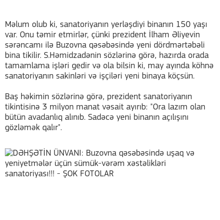
Məlum olub ki, sanatoriyanın yerləşdiyi binanın 150 yaşı
var. Onu təmir etmirlər, çünki prezident İlham Əliyevin
sərəncamı ilə Buzovna qəsəbəsində yeni dördmərtəbəli
bina tikilir. S.Həmidzadənin sözlərinə görə, hazırda orada
tamamlama işləri gedir və ola bilsin ki, may ayında köhnə
sanatoriyanın sakinləri və işçiləri yeni binaya köçsün.
Baş həkimin sözlərinə görə, prezident sanatoriyanın
tikintisinə 3 milyon manat vəsait ayırıb: "Ora lazım olan
bütün avadanlıq alınıb. Sadəcə yeni binanın açılışını
gözləmək qalır".