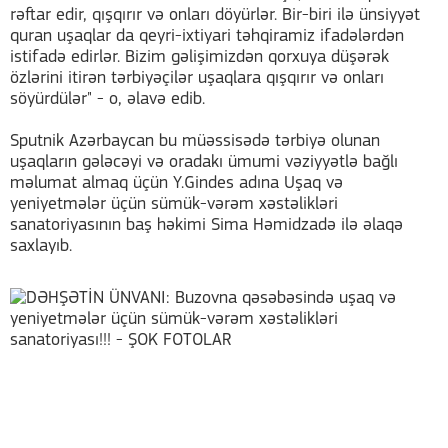
rəftar edir, qışqırır və onları döyürlər. Bir-biri ilə ünsiyyət
quran uşaqlar da qeyri-ixtiyari təhqiramiz ifadələrdən
istifadə edirlər. Bizim gəlişimizdən qorxuya düşərək
özlərini itirən tərbiyəçilər uşaqlara qışqırır və onları
söyürdülər" - o, əlavə edib.
Sputnik Azərbaycan bu müəssisədə tərbiyə olunan
uşaqların gələcəyi və oradakı ümumi vəziyyətlə bağlı
məlumat almaq üçün Y.Gindes adına Uşaq və
yeniyetmələr üçün sümük-vərəm xəstəlikləri
sanatoriyasının baş həkimi Sima Həmidzadə ilə əlaqə
saxlayıb.