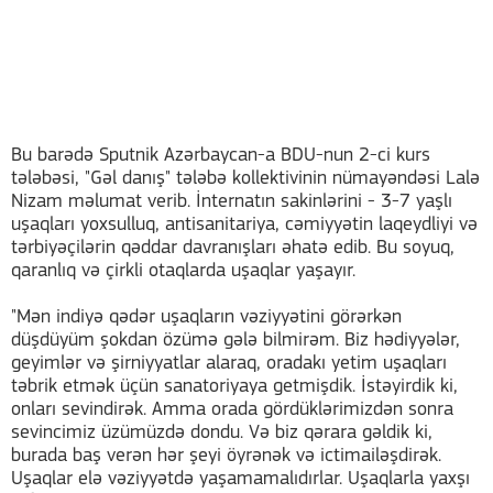
Bu barədə Sputnik Azərbaycan-a BDU-nun 2-ci kurs
tələbəsi, "Gəl danış" tələbə kollektivinin nümayəndəsi Lalə
Nizam məlumat verib. İnternatın sakinlərini - 3-7 yaşlı
uşaqları yoxsulluq, antisanitariya, cəmiyyətin laqeydliyi və
tərbiyəçilərin qəddar davranışları əhatə edib. Bu soyuq,
qaranlıq və çirkli otaqlarda uşaqlar yaşayır.
"Mən indiyə qədər uşaqların vəziyyətini görərkən
düşdüyüm şokdan özümə gələ bilmirəm. Biz hədiyyələr,
geyimlər və şirniyyatlar alaraq, oradakı yetim uşaqları
təbrik etmək üçün sanatoriyaya getmişdik. İstəyirdik ki,
onları sevindirək. Amma orada gördüklərimizdən sonra
sevincimiz üzümüzdə dondu. Və biz qərara gəldik ki,
burada baş verən hər şeyi öyrənək və ictimailəşdirək.
Uşaqlar elə vəziyyətdə yaşamamalıdırlar. Uşaqlarla yaxşı