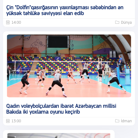
Çin "Dolfin"qasırğasının yaxınlaşması səbəbindən ən
yüksək təhlükə səviyyəsi elan edib
14:00
Dünya
Qadın voleybolçulardan ibarət Azərbaycan millisi
Bakıda iki yoxlama oyunu keçirib
13:00
İdman