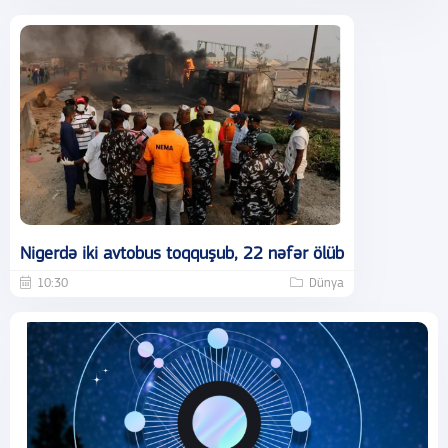
Nigerdə iki avtobus toqquşub, 22 nəfər ölüb
10:30
Dünya