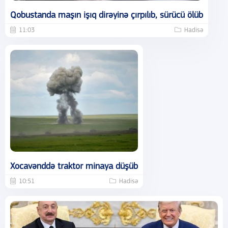
Qobustanda maşın işıq dirəyinə çırpılıb, sürücü ölüb
11:03
Hadisə
Xocavənddə traktor minaya düşüb
10:51
Hadisə