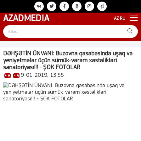
AZAD
MEDIA
AZ
RU
DƏHŞƏTİN ÜNVANI: Buzovna qəsəbəsində uşaq və
yeniyetmələr üçün sümük-vərəm xəstəlikləri
sanatoriyası!!! - ŞOK FOTOLAR
9-01-2019, 13:55
+ A
- A