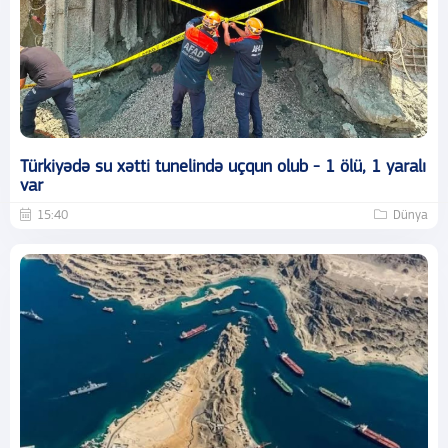
Türkiyədə su xətti tunelində uçqun olub - 1 ölü, 1 yaralı
var
15:40
Dünya