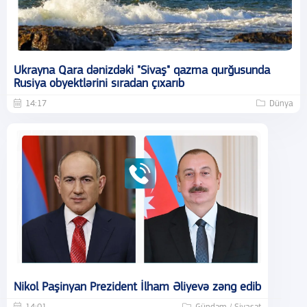
Ukrayna Qara dənizdəki "Sivaş" qazma qurğusunda
Rusiya obyektlərini sıradan çıxarıb
14:17
Dünya
Nikol Paşinyan Prezident İlham Əliyevə zəng edib