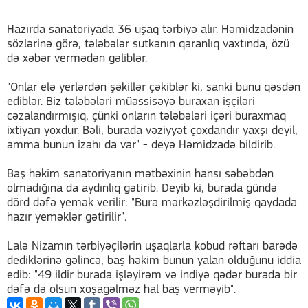
Hazırda sanatoriyada 36 uşaq tərbiyə alır. Həmidzadənin
sözlərinə görə, tələbələr sutkanın qaranlıq vaxtında, özü
də xəbər vermədən gəliblər.
"Onlar elə yerlərdən şəkillər çəkiblər ki, sanki bunu qəsdən
ediblər. Biz tələbələri müəssisəyə buraxan işçiləri
cəzalandırmışıq, çünki onların tələbələri içəri buraxmaq
ixtiyarı yoxdur. Bəli, burada vəziyyət çoxdandır yaxşı deyil,
amma bunun izahı da var" - deyə Həmidzadə bildirib.
Baş həkim sanatoriyanın mətbəxinin hansı səbəbdən
olmadığına da aydınlıq gətirib. Deyib ki, burada gündə
dörd dəfə yemək verilir: "Bura mərkəzləşdirilmiş qaydada
hazır yeməklər gətirilir".
Lalə Nizamın tərbiyəçilərin uşaqlarla kobud rəftarı barədə
dediklərinə gəlincə, baş həkim bunun yalan olduğunu iddia
edib: "49 ildir burada işləyirəm və indiyə qədər burada bir
dəfə də olsun xoşagəlməz hal baş verməyib".