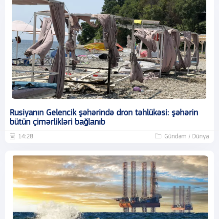
Rusiyanın Gelencik şəhərində dron təhlükəsi: şəhərin
bütün çimərlikləri bağlanıb
14:28
Gündəm / Dünya