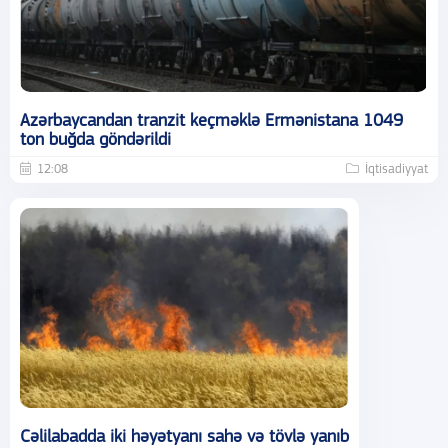
Azərbaycandan tranzit keçməklə Ermənistana 1049
ton buğda göndərildi
12:08
İqtisadiyyat
Cəlilabadda iki həyətyanı sahə və tövlə yanıb