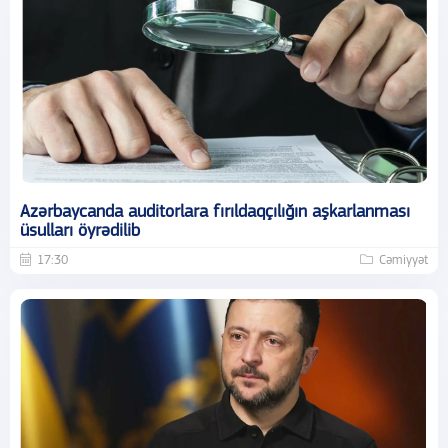
Azərbaycanda auditorlara fırıldaqçılığın aşkarlanması
üsulları öyrədilib
17:30
Cəmiyyət