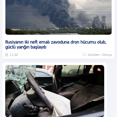
Rusiyanın iki neft emalı zavoduna dron hücumu olub,
güclü yanğın başlayıb
11:26
Gündəm / Dünya