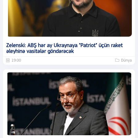
Zelenski: ABŞ hər ay Ukraynaya "Patriot" üçün raket
əleyhinə vasitələr göndərəcək
19:00
Dünya