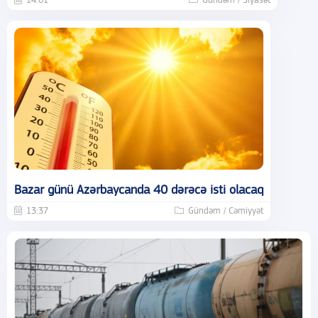
14:01
Gündəm / Siyasət
Bazar günü Azərbaycanda 40 dərəcə isti olacaq
13:37
Gündəm / Cəmiyyət