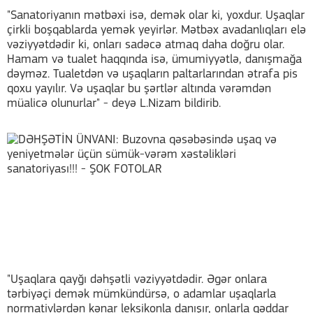
"Sanatoriyanın mətbəxi isə, demək olar ki, yoxdur. Uşaqlar
çirkli boşqablarda yemək yeyirlər. Mətbəx avadanlıqları elə
vəziyyətdədir ki, onları sadəcə atmaq daha doğru olar.
Hamam və tualet haqqında isə, ümumiyyətlə, danışmağa
dəyməz. Tualetdən və uşaqların paltarlarından ətrafa pis
qoxu yayılır. Və uşaqlar bu şərtlər altında vərəmdən
müalicə olunurlar" - deyə L.Nizam bildirib.
"Uşaqlara qayğı dəhşətli vəziyyətdədir. Əgər onlara
tərbiyəçi demək mümkündürsə, o adamlar uşaqlarla
normativlərdən kənar leksikonla danışır, onlarla qəddar