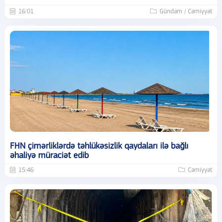
16:01
Gündəm / Cəmiyyət
FHN çimərliklərdə təhlükəsizlik qaydaları ilə bağlı
əhaliyə müraciət edib
15:46
Cəmiyyət