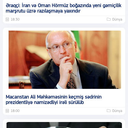
Əraqçi: İran və Oman Hörmüz boğazında yeni gəmiçilik
marşrutu üzrə razılaşmaya yaxındır
18:30
Dünya
Macarıstan Ali Məhkəməsinin keçmiş sədrinin
prezidentliyə namizədliyi irəli sürülüb
18:00
Dünya