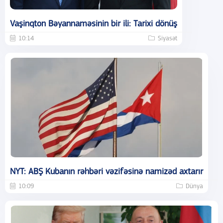
Vaşinqton Bəyannaməsinin bir ili: Tarixi dönüş
10:14
Siyasət
NYT: ABŞ Kubanın rəhbəri vəzifəsinə namizəd axtarır
10:09
Dünya