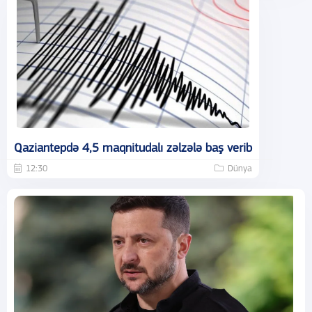
Qaziantepdə 4,5 maqnitudalı zəlzələ baş verib
12:30
Dünya