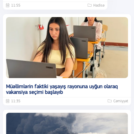
11:55
Hadisə
Müəllimlərin faktiki yaşayış rayonuna uyğun olaraq
vakansiya seçimi başlayıb
11:35
Cəmiyyət