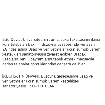
Bakı Dövlət Universitetinin Jurnalistika fakültəsinin ikinci
kurs tələbələri Bakının Buzovna qəsəbəsində yerləşən
Y.Gindes adına Uşaq və yeniyetmələr üçün sümük-vərəm
xəstəlikləri sanatoriyasını ziyarət ediblər. Oradakı
uşaqların Yeni il bayramlarını təbrik etmək məqsədilə
gedən tələbələr gördüklərindən dəhşətə gəliblər.