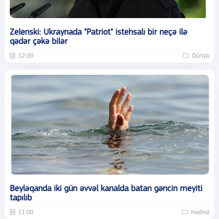
Zelenski: Ukraynada "Patriot" istehsalı bir neçə ilə
qədər çəkə bilər
12:00
Dünya
Beyləqanda iki gün əvvəl kanalda batan gəncin meyiti
tapılıb
11:00
Hadisə