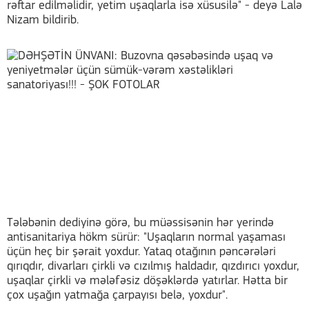
rəftar edilməlidir, yetim uşaqlarla isə xüsusilə" - deyə Lalə
Nizam bildirib.
Tələbənin dediyinə görə, bu müəssisənin hər yerində
antisanitariya hökm sürür: "Uşaqların normal yaşaması
üçün heç bir şərait yoxdur. Yataq otağının pəncərələri
qırıqdır, divarları çirkli və cızılmış haldadır, qızdırıcı yoxdur,
uşaqlar çirkli və mələfəsiz döşəklərdə yatırlar. Hətta bir
çox uşağın yatmağa çarpayısı belə, yoxdur".