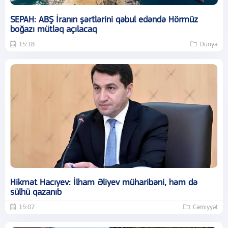
SEPAH: ABŞ İranın şərtlərini qəbul edəndə Hörmüz
boğazı mütləq açılacaq
15:18
Dünya
Hikmət Hacıyev: İlham Əliyev müharibəni, həm də
sülhü qazanıb
15:07
Cəmiyyət