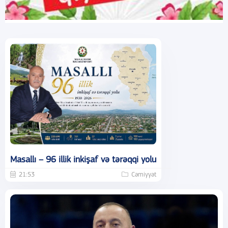
Masallı – 96 illik inkişaf və tərəqqi yolu
21:53
Cəmiyyət