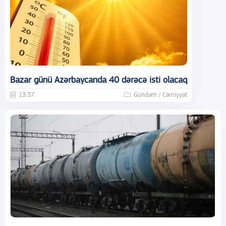
Bazar günü Azərbaycanda 40 dərəcə isti olacaq
13:37
Gündəm / Cəmiyyət