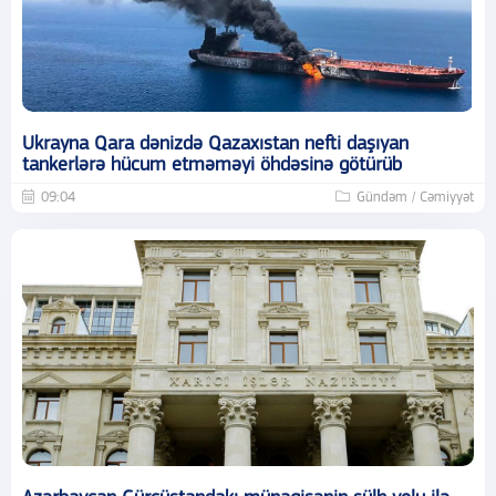
Ukrayna Qara dənizdə Qazaxıstan nefti daşıyan
tankerlərə hücum etməməyi öhdəsinə götürüb
09:04
Gündəm / Cəmiyyət