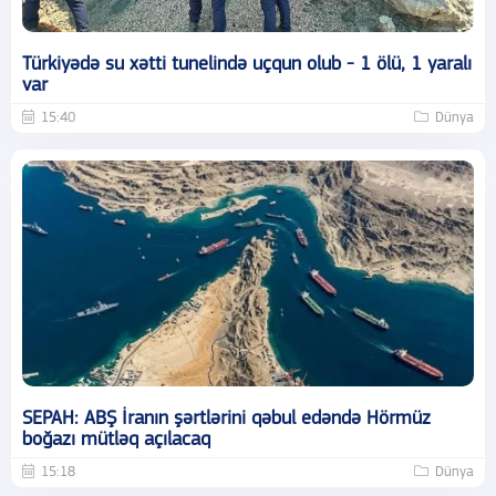
Türkiyədə su xətti tunelində uçqun olub - 1 ölü, 1 yaralı
var
15:40
Dünya
SEPAH: ABŞ İranın şərtlərini qəbul edəndə Hörmüz
boğazı mütləq açılacaq
15:18
Dünya