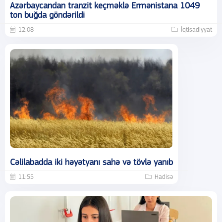
Azərbaycandan tranzit keçməklə Ermənistana 1049
ton buğda göndərildi
12:08
İqtisadiyyat
Cəlilabadda iki həyətyanı sahə və tövlə yanıb
11:55
Hadisə