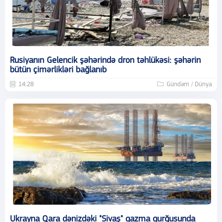
Rusiyanın Gelencik şəhərində dron təhlükəsi: şəhərin
bütün çimərlikləri bağlanıb
14:28
Gündəm / Dünya
Ukrayna Qara dənizdəki "Sivaş" qazma qurğusunda