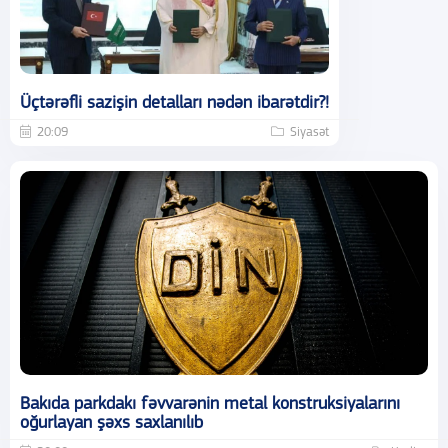
Üçtərəfli sazişin detalları nədən ibarətdir?!
20:09
Siyasət
Bakıda parkdakı fəvvarənin metal konstruksiyalarını
oğurlayan şəxs saxlanılıb