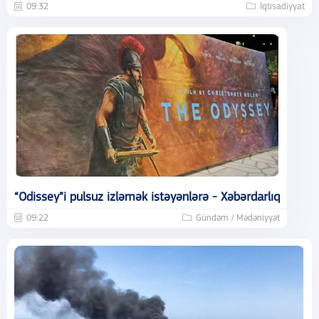
09:32
İqtisadiyyat
“Odissey”i pulsuz izləmək istəyənlərə - Xəbərdarlıq
09:22
Gündəm / Mədəniyyət