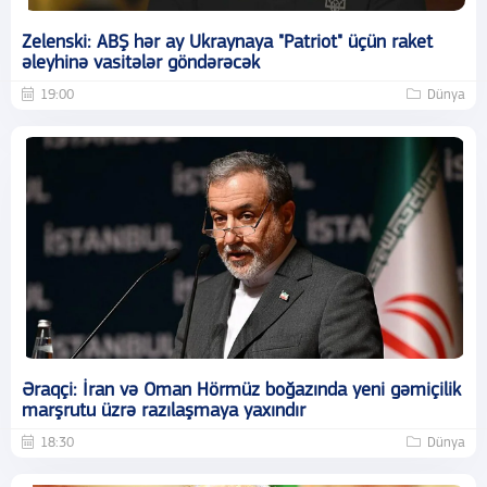
Zelenski: ABŞ hər ay Ukraynaya "Patriot" üçün raket
əleyhinə vasitələr göndərəcək
19:00
Dünya
Əraqçi: İran və Oman Hörmüz boğazında yeni gəmiçilik
marşrutu üzrə razılaşmaya yaxındır
18:30
Dünya