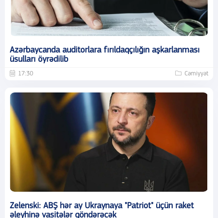
Azərbaycanda auditorlara fırıldaqçılığın aşkarlanması
üsulları öyrədilib
17:30
Cəmiyyət
Zelenski: ABŞ hər ay Ukraynaya "Patriot" üçün raket
əleyhinə vasitələr göndərəcək