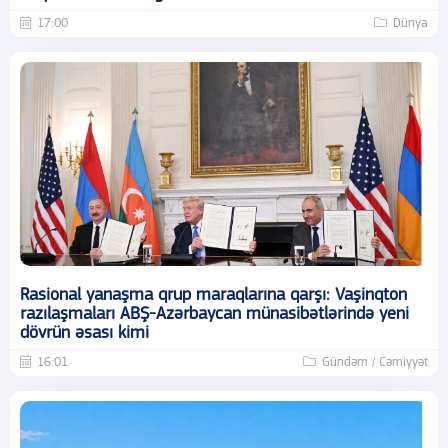
17:00
Dünya
Rasional yanaşma qrup maraqlarına qarşı: Vaşinqton
razılaşmaları ABŞ-Azərbaycan münasibətlərində yeni
dövrün əsası kimi
16:01
Gündəm / Cəmiyyət