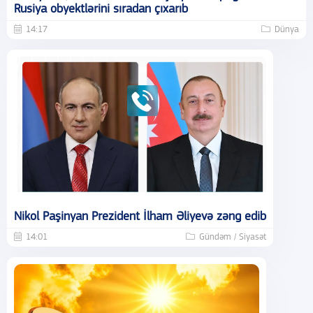
Rusiya obyektlərini sıradan çıxarıb
14:17
Dünya
Nikol Paşinyan Prezident İlham Əliyevə zəng edib
14:01
Gündəm / Siyasət