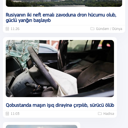
Rusiyanın iki neft emalı zavoduna dron hücumu olub,
güclü yanğın başlayıb
11:26
Gündəm / Dünya
Qobustanda maşın işıq dirəyinə çırpılıb, sürücü ölüb
11:03
Hadisə