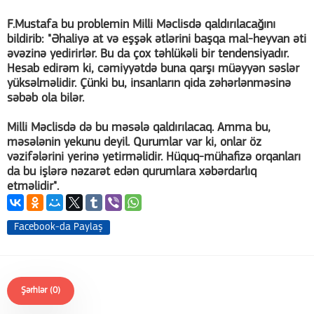
F.Mustafa bu problemin Milli Məclisdə qaldırılacağını
bildirib: "Əhaliyə at və eşşək ətlərini başqa mal-heyvan əti
əvəzinə yedirirlər. Bu da çox təhlükəli bir tendensiyadır.
Hesab edirəm ki, cəmiyyətdə buna qarşı müəyyən səslər
yüksəlməlidir. Çünki bu, insanların qida zəhərlənməsinə
səbəb ola bilər.
Milli Məclisdə də bu məsələ qaldırılacaq. Amma bu,
məsələnin yekunu deyil. Qurumlar var ki, onlar öz
vəzifələrini yerinə yetirməlidir. Hüquq-mühafizə orqanları
da bu işlərə nəzarət edən qurumlara xəbərdarlıq
etməlidir".
Facebook-da Paylaş
Şərhlər (0)