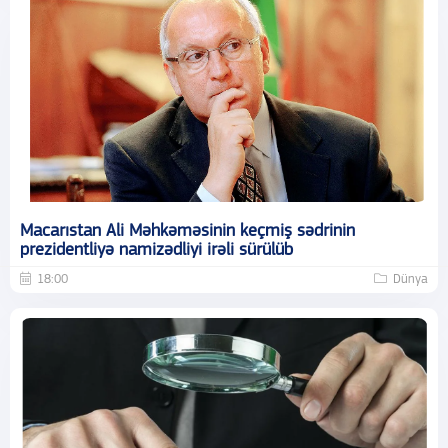
Macarıstan Ali Məhkəməsinin keçmiş sədrinin
prezidentliyə namizədliyi irəli sürülüb
18:00
Dünya