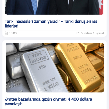
Tarixi hadisələri zaman yaradır - Tarixi dönüşləri isə
liderlər!
10:00
Gündəm / Siyasət
Əmtəə bazarlarında qızılın qiyməti 4 400 dollara
yaxınlaşıb