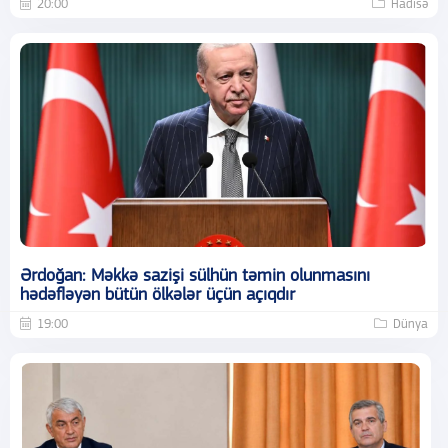
20:00
Hadisə
Ərdoğan: Məkkə sazişi sülhün təmin olunmasını
hədəfləyən bütün ölkələr üçün açıqdır
19:00
Dünya