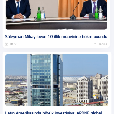
Süleyman Mikayılovun 10 illik müavininə hökm oxundu
18:30
Hadisə
Latın Amerikasında böyük investisiya: ARDNF qlobal