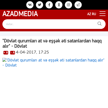
AZAD
MEDIA
AZ
RU
"Dövlət qurumları at və eşşək əti satanlardan haqq
alır" - Dövlət
4-04-2017, 17:25
+ A
- A