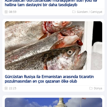
Azərbaycan Gürcüstandakı münaqişənin sülh yolu ilə
həllinə tam dəstəyini bir daha təsdiqləyib
08:59
Gündəm / Cəmiyyət
Gürcüstan Rusiya ilə Ermənistan arasında ticarətin
pozulmasından ən çox qazanan ölkə olub
22:23
Dünya