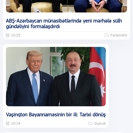
ABŞ-Azərbaycan münasibətlərində yeni mərhələ sülh
gündəliyini formalaşdırdı
10:29
Parlament
Vaşinqton Bəyannaməsinin bir ili: Tarixi dönüş
10:14
Siyasət