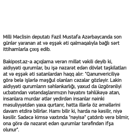
Milli Məclisin deputatı Fazil Mustafa Azərbaycanda son
günlər yaranan at və eşşək əti qalmaqalıyla bağlı sərt
ittihamlarla çıxış edib.
Bakipost.az-a açıqlama verən millət vəkili deyib ki,
aidiyyəti qurumlar, bu işə nəzarət edən dövlət təşkilatları
at və eşşək əti satanlardan haqq alır: "Qanunvericiliyə
görə belə işlərlə məşğul olanları cəzalar gözləyir. Lakin
aidiyyəti qurumların səhlənkarlığı, yaxud da üzgörənliyi
ucbatından vətəndaşlarımızın həyatını təhlükəyə atan,
insanlara murdar ətlər yedirdən insanlar nəinki
məsuliyyətdən yaxa qurtarır, hətta illərlə öz əməllərini
davam etdirə bilirlər. Hamı bilir ki, harda nə kəsilir, niyə
kəsilir. Sadəcə kimsə vaxtında "nəyisə" çatdırıb verə bilmir,
ona görə də nəzarət edən qurumlar tərəfindən ifşa
olunur".