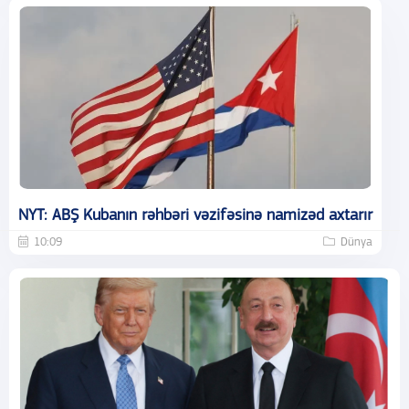
NYT: ABŞ Kubanın rəhbəri vəzifəsinə namizəd axtarır
10:09
Dünya