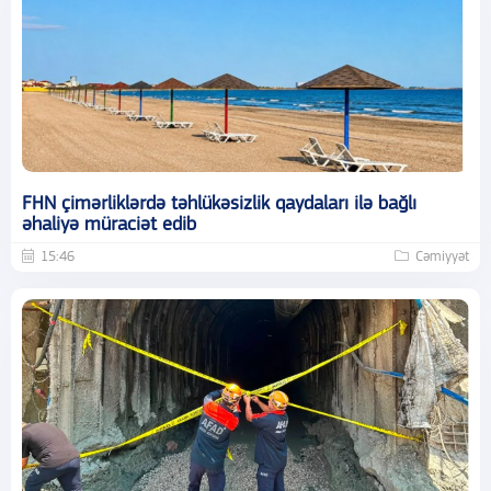
FHN çimərliklərdə təhlükəsizlik qaydaları ilə bağlı
əhaliyə müraciət edib
15:46
Cəmiyyət