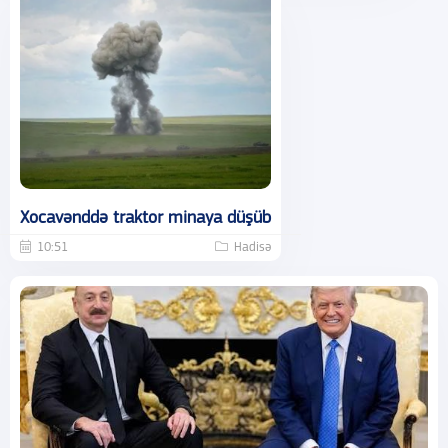
Xocavənddə traktor minaya düşüb
10:51
Hadisə