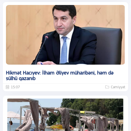
Hikmət Hacıyev: İlham Əliyev müharibəni, həm də
sülhü qazanıb
15:07
Cəmiyyət