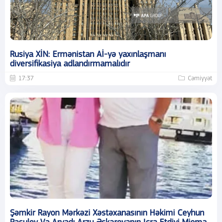
Rusiya XİN: Ermənistan Aİ-yə yaxınlaşmanı
diversifikasiya adlandırmamalıdır
17:37
Cəmiyyət
Şəmkir Rayon Mərkəzi Xəstəxanasının Həkimi Ceyhun