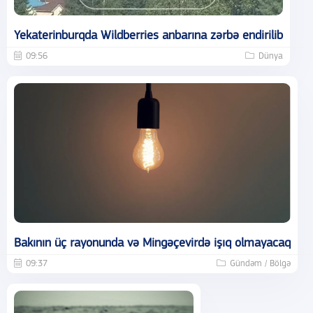
Yekaterinburqda Wildberries anbarına zərbə endirilib
09:56
Dünya
Bakının üç rayonunda və Mingəçevirdə işıq olmayacaq
09:37
Gündəm / Bölgə