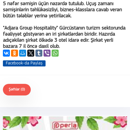
5 nəfər sərnişin üçün nəzərdə tutulub. Uçuş zamanı
sərnişinlərin təhlükəsizliyi, biznes-klasslara cavab verən
bütün tələblər yerinə yetiriləcək.
"Adjara Group Hospitality" Gürcüstanın turizm sektorunda
fəaliyyət göstyərən ən iri şirkətlərdən biridir. Hazırda
adıçəkilən şirkət ölkədə 3 otel idarə edir. Şirkət yerli
bazara 7 il öncə daxil olub.
Facebook-da Paylaş
Şərhlər (0)