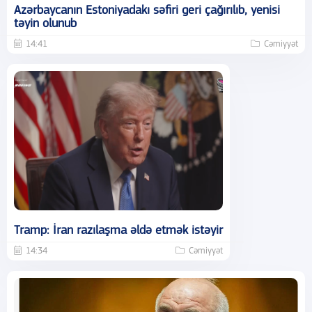
Azərbaycanın Estoniyadakı səfiri geri çağırılıb, yenisi
təyin olunub
14:41
Cəmiyyət
Tramp: İran razılaşma əldə etmək istəyir
14:34
Cəmiyyət