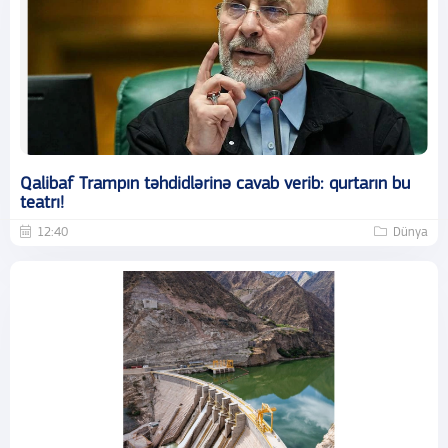
Qalibaf Trampın təhdidlərinə cavab verib: qurtarın bu
teatrı!
12:40
Dünya