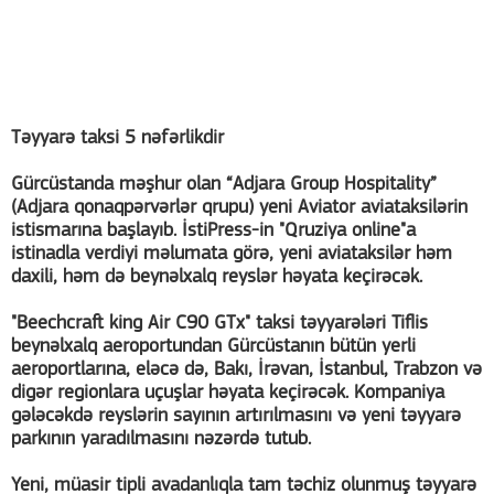
Təyyarə taksi 5 nəfərlikdir
Gürcüstanda məşhur olan “Adjara Group Hospitality”
(Adjara qonaqpərvərlər qrupu) yeni Aviator aviataksilərin
istismarına başlayıb. İstiPress-in "Qruziya online"a
istinadla verdiyi məlumata görə, yeni aviataksilər həm
daxili, həm də beynəlxalq reyslər həyata keçirəcək.
"Beechcraft king Air C90 GTx" taksi təyyarələri Tiflis
beynəlxalq aeroportundan Gürcüstanın bütün yerli
aeroportlarına, eləcə də, Bakı, İrəvan, İstanbul, Trabzon və
digər regionlara uçuşlar həyata keçirəcək. Kompaniya
gələcəkdə reyslərin sayının artırılmasını və yeni təyyarə
parkının yaradılmasını nəzərdə tutub.
Yeni, müasir tipli avadanlıqla tam təchiz olunmuş təyyarə