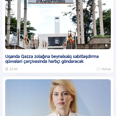
Uqanda Qəzza zolağına beynəlxalq sabitləşdirmə
qüvvələri çərçivəsində hərbçi göndərəcək
22:00
Dünya