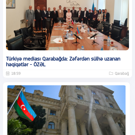
Türkiyə mediası Qarabağda: Zəfərdən sülhə uzanan
həqiqətlər - ÖZƏL
18:59
Qarabağ