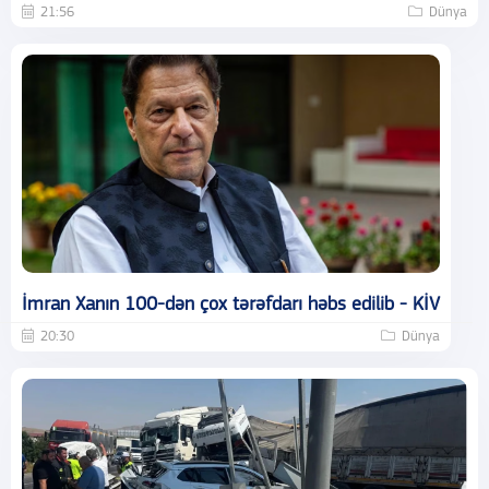
21:56
Dünya
İmran Xanın 100-dən çox tərəfdarı həbs edilib - KİV
20:30
Dünya