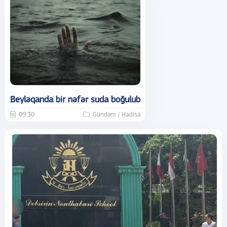
Beyləqanda bir nəfər suda boğulub
09:30
Gündəm / Hadisə