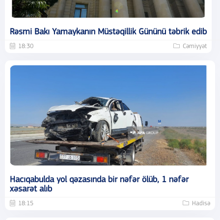
Rəsmi Bakı Yamaykanın Müstəqillik Gününü təbrik edib
18:30
Cəmiyyət
Hacıqabulda yol qəzasında bir nəfər ölüb, 1 nəfər
xəsarət alıb
18:15
Hadisə