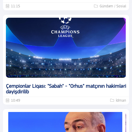
11:15
Gündəm / Sosial
Çempionlar Liqası: "Sabah" - "Orhus" matçının hakimləri
dəyişdirilib
10:49
İdman