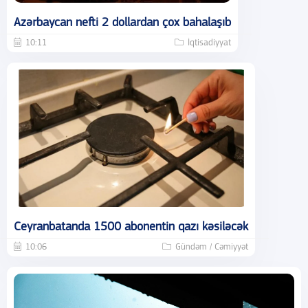
Azərbaycan nefti 2 dollardan çox bahalaşıb
10:11
İqtisadiyyat
Ceyranbatanda 1500 abonentin qazı kəsiləcək
10:06
Gündəm / Cəmiyyət