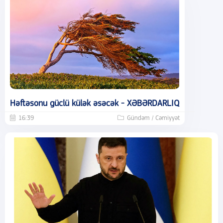
Həftəsonu güclü külək əsəcək - XƏBƏRDARLIQ
16:39
Gündəm / Cəmiyyət