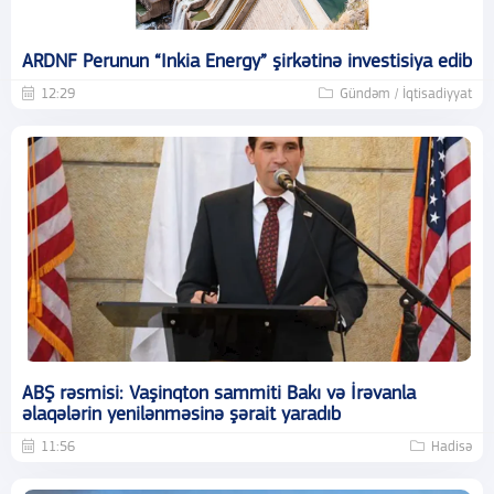
ARDNF Perunun “Inkia Energy” şirkətinə investisiya edib
12:29
Gündəm / İqtisadiyyat
ABŞ rəsmisi: Vaşinqton sammiti Bakı və İrəvanla
əlaqələrin yenilənməsinə şərait yaradıb
11:56
Hadisə