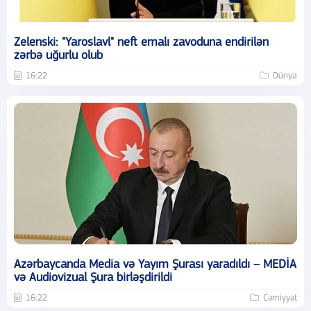
Zelenski: "Yaroslavl" neft emalı zavoduna endirilən
zərbə uğurlu olub
16:22
Dünya
Azərbaycanda Media və Yayım Şurası yaradıldı – MEDİA
və Audiovizual Şura birləşdirildi
16:22
Cəmiyyət