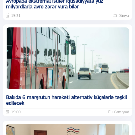
Avropada ekstremal istilər iqtisadiyyata yüz
milyardlarla avro zərər vura bilər
19:31
Dünya
Bakıda 6 marşrutun hərəkəti alternativ küçələrlə təşkil
ediləcək
19:00
Cəmiyyət