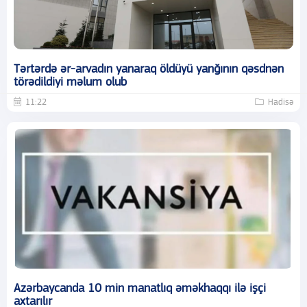
Tərtərdə ər-arvadın yanaraq öldüyü yanğının qəsdnən
törədildiyi məlum olub
11:22
Hadisə
Azərbaycanda 10 min manatlıq əməkhaqqı ilə işçi
axtarılır