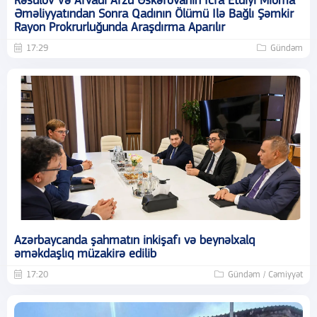
Rəsulov Və Arvadı Arzu Əskərovanın Icra Etdiyi Mioma
Əməliyyatından Sonra Qadının Ölümü Ilə Bağlı Şəmkir
Rayon Prokrurluğunda Araşdırma Aparılır
17:29
Gündəm
Azərbaycanda şahmatın inkişafı və beynəlxalq
əməkdaşlıq müzakirə edilib
17:20
Gündəm / Cəmiyyət