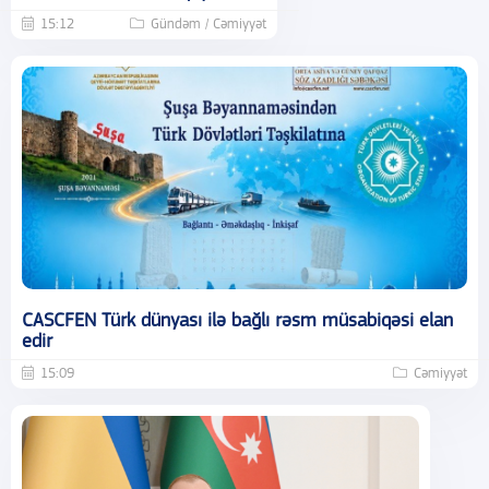
15:12
Gündəm / Cəmiyyət
CASCFEN Türk dünyası ilə bağlı rəsm müsabiqəsi elan
edir
15:09
Cəmiyyət