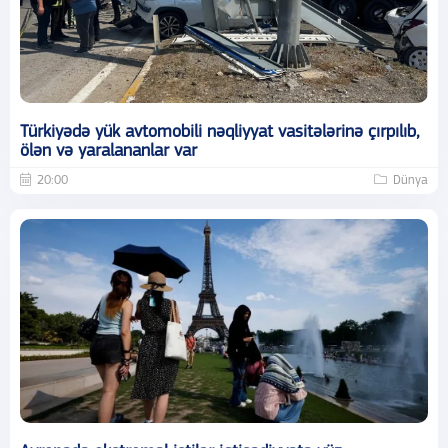
Türkiyədə yük avtomobili nəqliyyat vasitələrinə çırpılıb,
ölən və yaralananlar var
20:00
Dünya