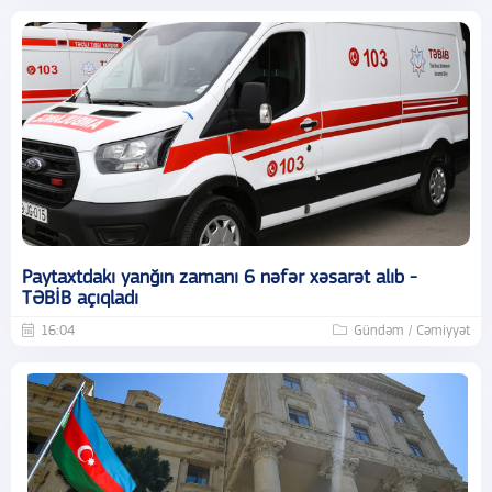
Paytaxtdakı yanğın zamanı 6 nəfər xəsarət alıb -
TƏBİB açıqladı
16:04
Gündəm / Cəmiyyət