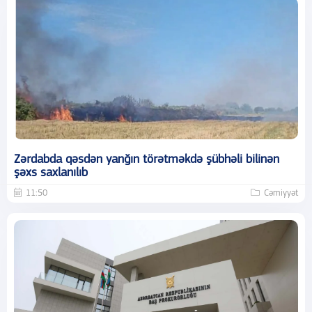
Zərdabda qəsdən yanğın törətməkdə şübhəli bilinən
şəxs saxlanılıb
11:50
Cəmiyyət