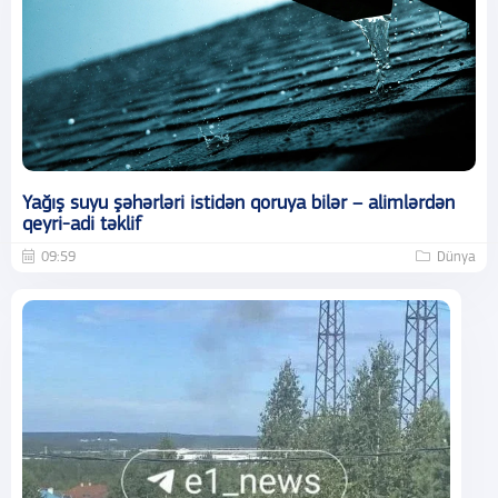
Yağış suyu şəhərləri istidən qoruya bilər – alimlərdən
qeyri-adi təklif
09:59
Dünya