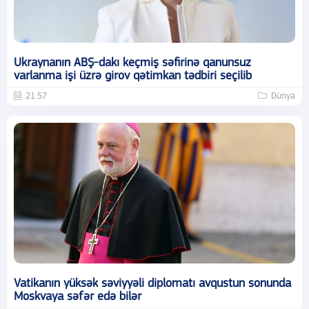
Ukraynanın ABŞ-dakı keçmiş səfirinə qanunsuz
varlanma işi üzrə girov qətimkan tədbiri seçilib
21:57
Dünya
Vatikanın yüksək səviyyəli diplomatı avqustun sonunda
Moskvaya səfər edə bilər