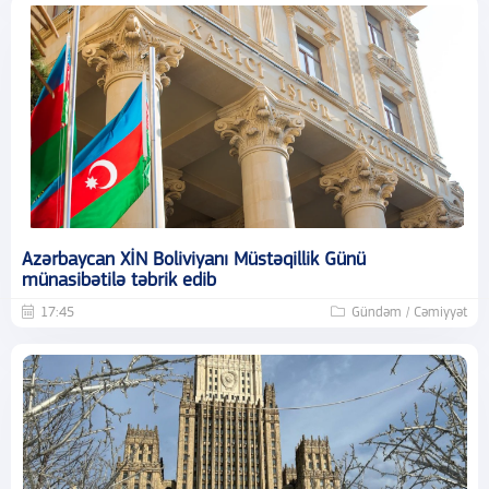
Azərbaycan XİN Boliviyanı Müstəqillik Günü
münasibətilə təbrik edib
17:45
Gündəm / Cəmiyyət