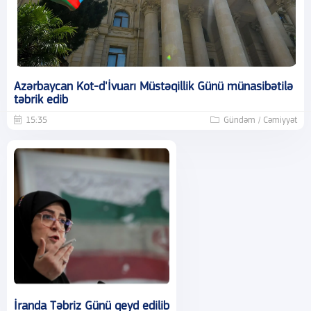
Azərbaycan Kot-d'İvuarı Müstəqillik Günü münasibətilə
təbrik edib
15:35
Gündəm / Cəmiyyət
İranda Təbriz Günü qeyd edilib