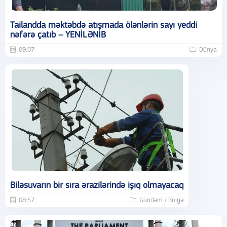
Tailandda məktəbdə atışmada ölənlərin sayı yeddi
nəfərə çatıb – YENİLƏNİB
09:07
Dünya
Biləsuvarın bir sıra ərazilərində işıq olmayacaq
08:57
Gündəm / Bölgə