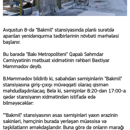
Avqustun 8-də "Bakmil" stansiyasında planlı surətdə
aparılan yenidənqurma tədbirlərinin növbəti mərhələsi
başlanır.
Bu barədə "Bakı Metropoliteni" Qapalı Səhmdar
Cəmiyyətinin mətbuat xidmətinin rəhbəri Bəxtiyar
Məmmədov deyib.
B.Məmmədov bildirib ki, sabahdan sərnişinlərin "Bakmil"
stansiyasına giriş-çıxışı müvəqqəti olaraq qismən
məhdudlaşdırılacaq. Belə ki, sərnişinlər 8:20-dən 17:00-a
qədər stansiyanın xidmətindən istifadə edə
bilməyəcəklər:
""Bakmil" stansiyasının əsas sərnişinləri yaxın ərazinin
sakinləri, həmçinin burada yerləşən müəssisə və
təşkilatların əməkdaşlarıdır. Buna görə də onların marağı