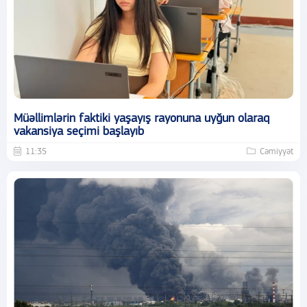
Müəllimlərin faktiki yaşayış rayonuna uyğun olaraq
vakansiya seçimi başlayıb
11:35
Cəmiyyət