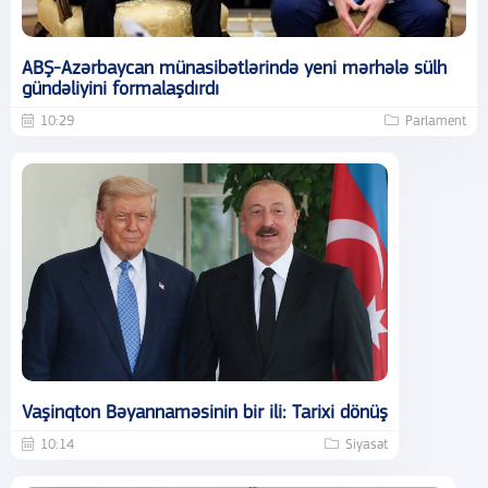
ABŞ-Azərbaycan münasibətlərində yeni mərhələ sülh
gündəliyini formalaşdırdı
10:29
Parlament
Vaşinqton Bəyannaməsinin bir ili: Tarixi dönüş
10:14
Siyasət