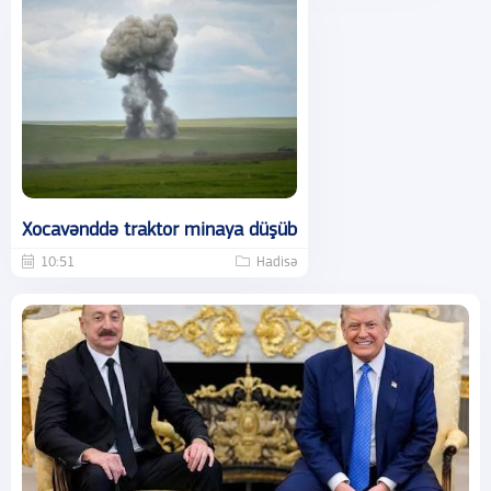
Xocavənddə traktor minaya düşüb
10:51
Hadisə