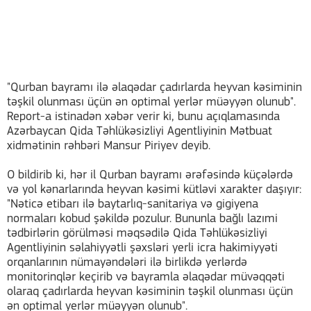
"Qurban bayramı ilə əlaqədar çadırlarda heyvan kəsiminin
təşkil olunması üçün ən optimal yerlər müəyyən olunub".
Report-a istinadən xəbər verir ki, bunu açıqlamasında
Azərbaycan Qida Təhlükəsizliyi Agentliyinin Mətbuat
xidmətinin rəhbəri Mansur Piriyev deyib.
O bildirib ki, hər il Qurban bayramı ərəfəsində küçələrdə
və yol kənarlarında heyvan kəsimi kütləvi xarakter daşıyır:
"Nəticə etibarı ilə baytarlıq-sanitariya və gigiyena
normaları kobud şəkildə pozulur. Bununla bağlı lazımi
tədbirlərin görülməsi məqsədilə Qida Təhlükəsizliyi
Agentliyinin səlahiyyətli şəxsləri yerli icra hakimiyyəti
orqanlarının nümayəndələri ilə birlikdə yerlərdə
monitorinqlər keçirib və bayramla əlaqədar müvəqqəti
olaraq çadırlarda heyvan kəsiminin təşkil olunması üçün
ən optimal yerlər müəyyən olunub".