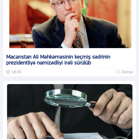
Macarıstan Ali Məhkəməsinin keçmiş sədrinin
prezidentliyə namizədliyi irəli sürülüb
18:00
Dünya