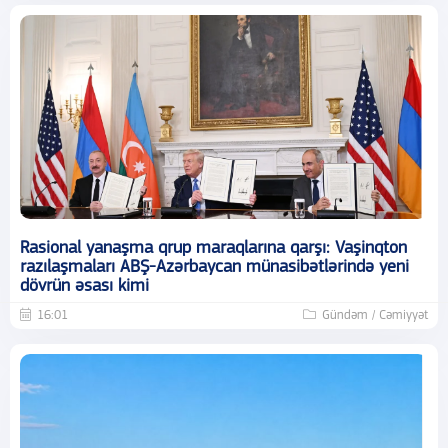
Rasional yanaşma qrup maraqlarına qarşı: Vaşinqton
razılaşmaları ABŞ-Azərbaycan münasibətlərində yeni
dövrün əsası kimi
16:01
Gündəm / Cəmiyyət