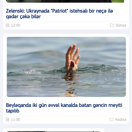
Zelenski: Ukraynada "Patriot" istehsalı bir neçə ilə
qədər çəkə bilər
12:00
Dünya
Beyləqanda iki gün əvvəl kanalda batan gəncin meyiti
tapılıb
11:00
Hadisə