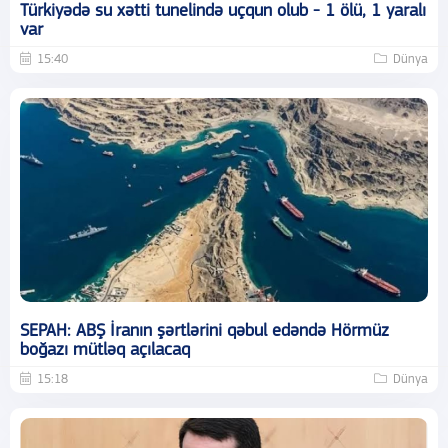
Türkiyədə su xətti tunelində uçqun olub - 1 ölü, 1 yaralı
var
15:40
Dünya
SEPAH: ABŞ İranın şərtlərini qəbul edəndə Hörmüz
boğazı mütləq açılacaq
15:18
Dünya