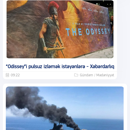
“Odissey”i pulsuz izləmək istəyənlərə - Xəbərdarlıq
09:22
Gündəm / Mədəniyyət