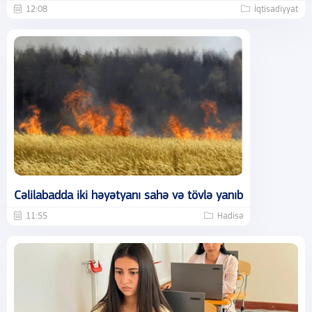
12:08
İqtisadiyyat
Cəlilabadda iki həyətyanı sahə və tövlə yanıb
11:55
Hadisə