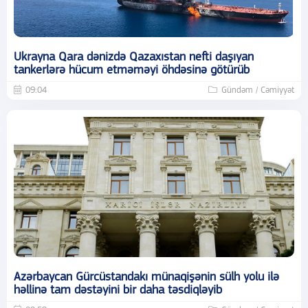
Ukrayna Qara dənizdə Qazaxıstan nefti daşıyan
tankerlərə hücum etməməyi öhdəsinə götürüb
09:04
Gündəm / Cəmiyyət
Azərbaycan Gürcüstandakı münaqişənin sülh yolu ilə
həllinə tam dəstəyini bir daha təsdiqləyib