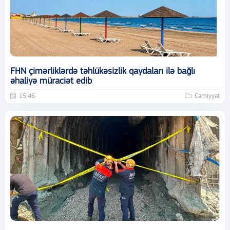
FHN çimərliklərdə təhlükəsizlik qaydaları ilə bağlı
əhaliyə müraciət edib
15:46
Cəmiyyət