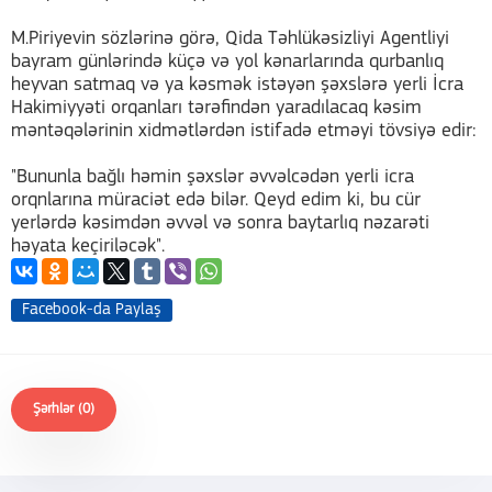
M.Piriyevin sözlərinə görə, Qida Təhlükəsizliyi Agentliyi
bayram günlərində küçə və yol kənarlarında qurbanlıq
heyvan satmaq və ya kəsmək istəyən şəxslərə yerli İcra
Hakimiyyəti orqanları tərəfindən yaradılacaq kəsim
məntəqələrinin xidmətlərdən istifadə etməyi tövsiyə edir:
"Bununla bağlı həmin şəxslər əvvəlcədən yerli icra
orqnlarına müraciət edə bilər. Qeyd edim ki, bu cür
yerlərdə kəsimdən əvvəl və sonra baytarlıq nəzarəti
həyata keçiriləcək".
Facebook-da Paylaş
Şərhlər (0)