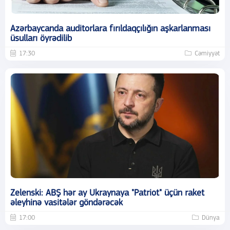
Azərbaycanda auditorlara fırıldaqçılığın aşkarlanması
üsulları öyrədilib
17:30
Cəmiyyət
Zelenski: ABŞ hər ay Ukraynaya "Patriot" üçün raket
əleyhinə vasitələr göndərəcək
17:00
Dünya