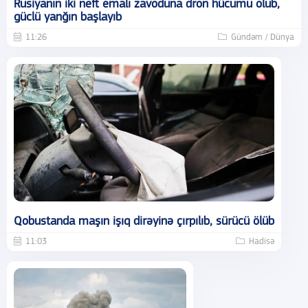
Rusiyanın iki neft emalı zavoduna dron hücumu olub,
güclü yanğın başlayıb
11:26
Gündəm / Dünya
Qobustanda maşın işıq dirəyinə çırpılıb, sürücü ölüb
11:03
Hadisə