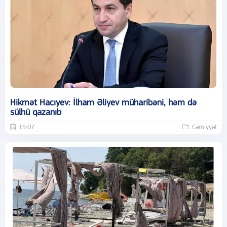
Hikmət Hacıyev: İlham Əliyev müharibəni, həm də
sülhü qazanıb
15:07
Cəmiyyət