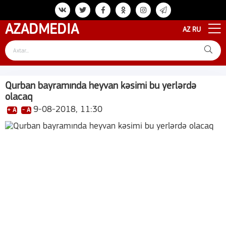
AZAD
MEDIA
AZ
RU
Qurban bayramında heyvan kəsimi bu yerlərdə
olacaq
9-08-2018, 11:30
+ A
- A