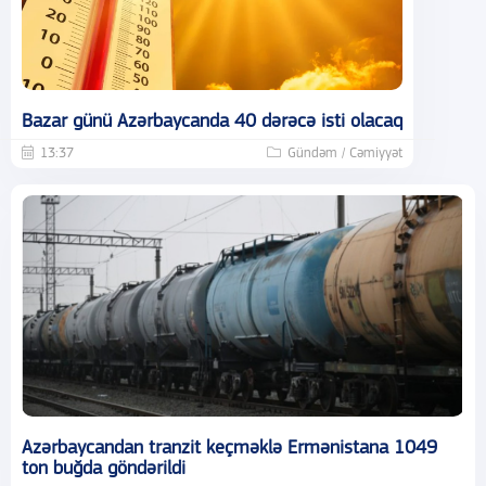
Bazar günü Azərbaycanda 40 dərəcə isti olacaq
13:37
Gündəm / Cəmiyyət
Azərbaycandan tranzit keçməklə Ermənistana 1049
ton buğda göndərildi