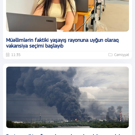
Müəllimlərin faktiki yaşayış rayonuna uyğun olaraq
vakansiya seçimi başlayıb
11:35
Cəmiyyət