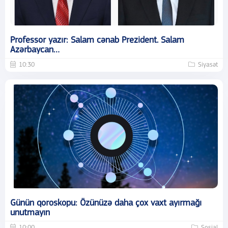
Professor yazır: Salam cənab Prezident. Salam
Azərbaycan…
10:30
Siyasət
Günün qoroskopu: Özünüzə daha çox vaxt ayırmağı
unutmayın
10:00
Sosial