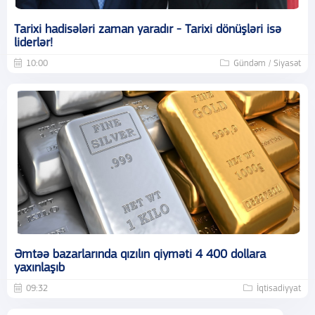
Tarixi hadisələri zaman yaradır - Tarixi dönüşləri isə
liderlər!
10:00
Gündəm / Siyasət
Əmtəə bazarlarında qızılın qiyməti 4 400 dollara
yaxınlaşıb
09:32
İqtisadiyyat