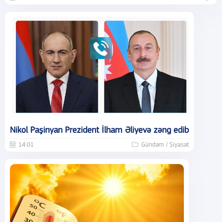
Nikol Paşinyan Prezident İlham Əliyevə zəng edib
14:01
Gündəm / Siyasət