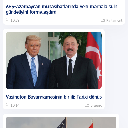
ABŞ-Azərbaycan münasibətlərində yeni mərhələ sülh
gündəliyini formalaşdırdı
10:29
Parlament
Vaşinqton Bəyannaməsinin bir ili: Tarixi dönüş
10:14
Siyasət