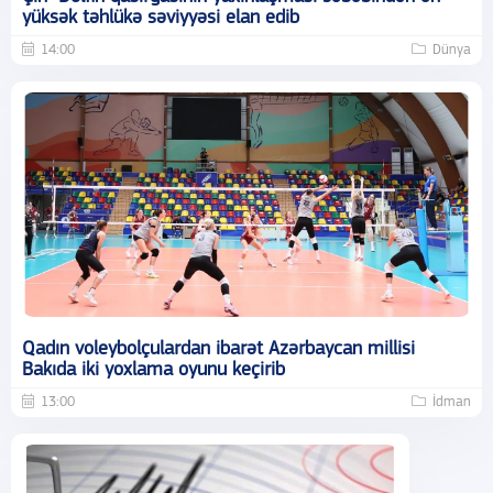
yüksək təhlükə səviyyəsi elan edib
14:00
Dünya
Qadın voleybolçulardan ibarət Azərbaycan millisi
Bakıda iki yoxlama oyunu keçirib
13:00
İdman