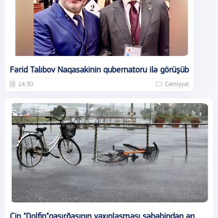
Fərid Talıbov Naqasakinin qubernatoru ilə görüşüb
14:30
Cəmiyyət
Çin "Dolfin"qasırğasının yaxınlaşması səbəbindən ən