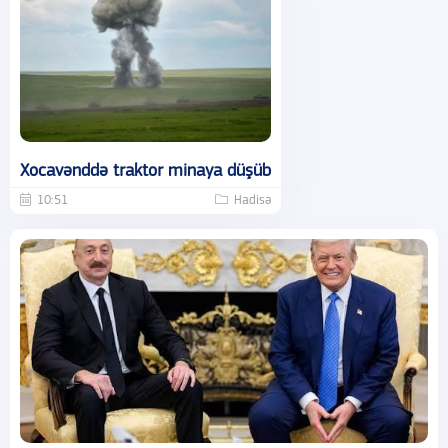
Xocavənddə traktor minaya düşüb
10:51
Hadisə