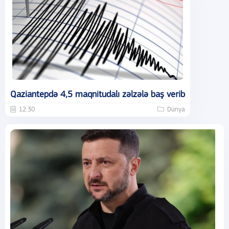
Qaziantepdə 4,5 maqnitudalı zəlzələ baş verib
12:30
Dünya