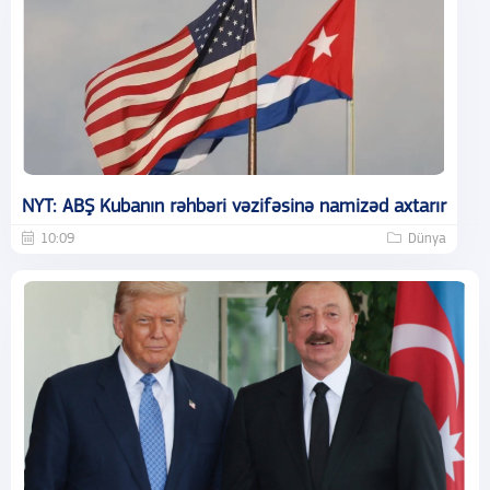
NYT: ABŞ Kubanın rəhbəri vəzifəsinə namizəd axtarır
10:09
Dünya