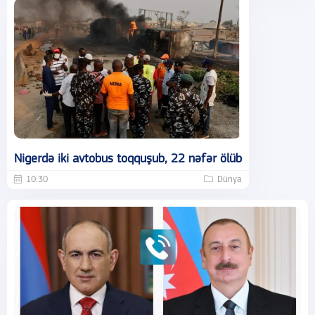
Nigerdə iki avtobus toqquşub, 22 nəfər ölüb
10:30
Dünya