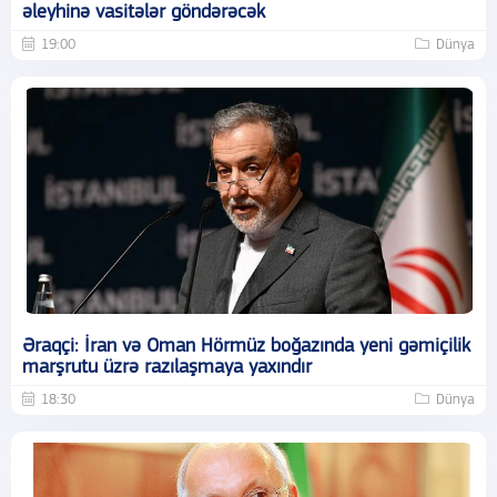
əleyhinə vasitələr göndərəcək
19:00
Dünya
Əraqçi: İran və Oman Hörmüz boğazında yeni gəmiçilik
marşrutu üzrə razılaşmaya yaxındır
18:30
Dünya