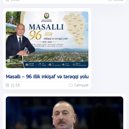
Masallı – 96 illik inkişaf və tərəqqi yolu
21:53
Cəmiyyət