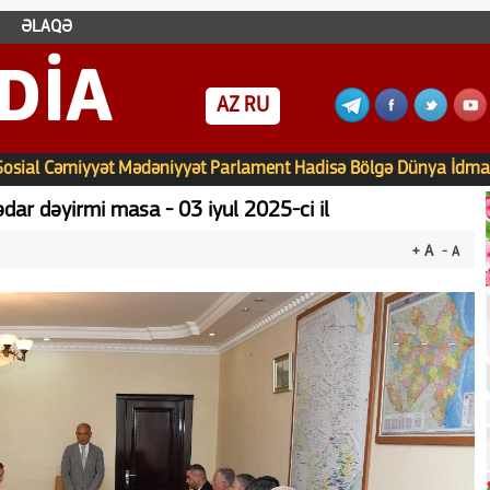
ƏLAQƏ
DIA
AZ
RU
Sosial
Cəmiyyət
Mədəniyyət
Parlament
Hadisə
Bölgə
Dünya
İdma
dar dəyirmi masa - 03 iyul 2025-ci il
+ A
- A