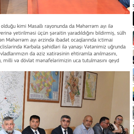
 olduğu kimi Masallı rayonunda da Məhərrəm ayı ilə
rinə yetirilməsi üçün şəraitin yaradıldığını bildirmiş, sülh
ən Məhərrəm ayı ərzində ibadət ocaqlarında ictimai
lislərində Kərbəla şəhidləri ilə yanaşı Vətənimiz uğrunda
ladlarımızın da əziz xatirəsinin ehtiramla anılmasını,
 milli və dövlət mənafelərimizin uca tutulmasını qeyd