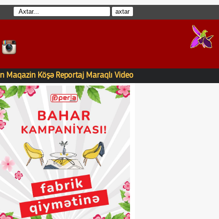
n
Maqazin
Köşə
Reportaj
Maraqlı
Video