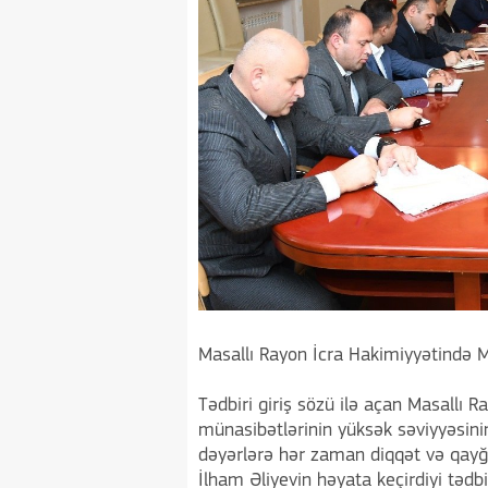
Masallı Rayon İcra Hakimiyyətində M
Tədbiri giriş sözü ilə açan Masallı 
münasibətlərinin yüksək səviyyəsini
dəyərlərə hər zaman diqqət və qayğı
İlham Əliyevin həyata keçirdiyi tədb