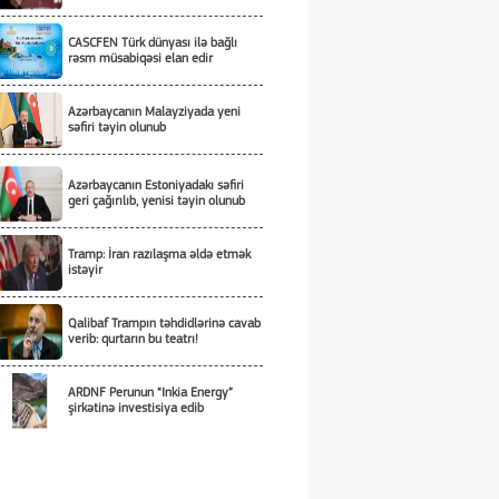
CASCFEN Türk dünyası ilə bağlı
rəsm müsabiqəsi elan edir
Azərbaycanın Malayziyada yeni
səfiri təyin olunub
Azərbaycanın Estoniyadakı səfiri
geri çağırılıb, yenisi təyin olunub
Tramp: İran razılaşma əldə etmək
istəyir
Qalibaf Trampın təhdidlərinə cavab
verib: qurtarın bu teatrı!
ARDNF Perunun “Inkia Energy”
şirkətinə investisiya edib
ABŞ rəsmisi: Vaşinqton sammiti
Bakı və İrəvanla əlaqələrin
yenilənməsinə şərait yaradıb