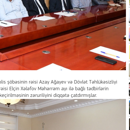
lis şöbəsinin rəisi Azay Ağayev və Dövlət Təhlükəsizliyi
əisi Elçin Xələfov Məhərrəm ayı ilə bağlı tədbirlərin
çirilməsinin zəruriliyini diqqətə çatdırmışlar.