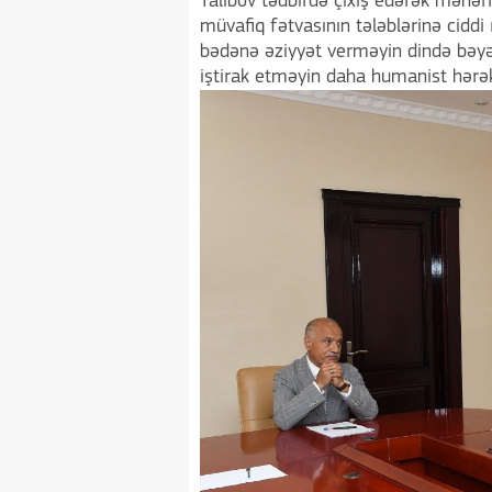
Talıbov tədbirdə çıxış edərək məhər
müvafiq fətvasının tələblərinə ciddi
bədənə əziyyət verməyin dində bəyə
iştirak etməyin daha humanist hərək