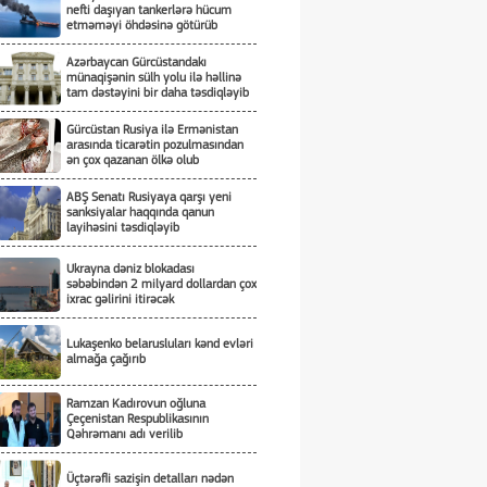
nefti daşıyan tankerlərə hücum
etməməyi öhdəsinə götürüb
Azərbaycan Gürcüstandakı
münaqişənin sülh yolu ilə həllinə
tam dəstəyini bir daha təsdiqləyib
Gürcüstan Rusiya ilə Ermənistan
arasında ticarətin pozulmasından
ən çox qazanan ölkə olub
ABŞ Senatı Rusiyaya qarşı yeni
sanksiyalar haqqında qanun
layihəsini təsdiqləyib
Ukrayna dəniz blokadası
səbəbindən 2 milyard dollardan çox
ixrac gəlirini itirəcək
Lukaşenko belarusluları kənd evləri
almağa çağırıb
Ramzan Kadırovun oğluna
Çeçenistan Respublikasının
Qəhrəmanı adı verilib
Üçtərəfli sazişin detalları nədən