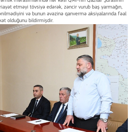
rəmlik mərasimlərində hər kəsi QMİ-nin Qazılar Şurasının
 riayət etməyi tövsiyə edərək, zəncir vurub baş yarmağın,
nilmədiyini və bunun əvəzinə qanvermə aksiyalarında fəal
ət olduğunu bildirmişdir.