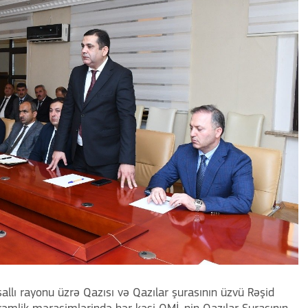
llı rayonu üzrə Qazısı və Qazılar şurasının üzvü Rəşid