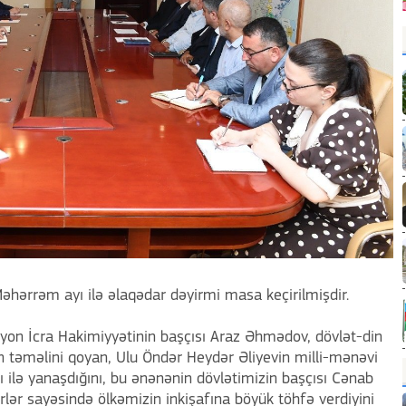
əhərrəm ayı ilə əlaqədar dəyirmi masa keçirilmişdir.
Rayon İcra Hakimiyyətinin başçısı Araz Əhmədov, dövlət-din
n təməlini qoyan, Ulu Öndər Heydər Əliyevin milli-mənəvi
 ilə yanaşdığını, bu ənənənin dövlətimizin başçısı Cənab
irlər sayəsində ölkəmizin inkişafına böyük töhfə verdiyini