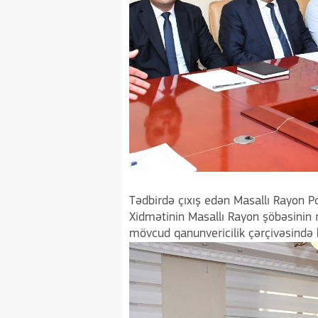
Tədbirdə çıxış edən Masallı Rayon Po
Xidmətinin Masallı Rayon şöbəsinin r
mövcud qanunvericilik çərçivəsində ke