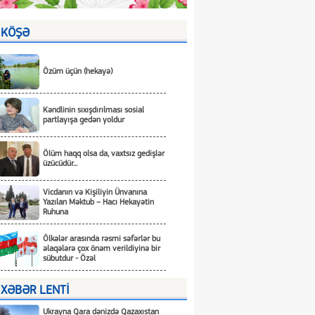
KÖŞƏ
Özüm üçün (hekayə)
Kəndlinin sıxışdırılması sosial
partlayışa gedən yoldur
Ölüm haqq olsa da, vaxtsız gedişlər
üzücüdür...
Vicdanın və Kişiliyin Ünvanına
Yazılan Məktub – Hacı Hekayətin
Ruhuna
Ölkələr arasında rəsmi səfərlər bu
əlaqələrə çox önəm verildiyinə bir
sübutdur - Özəl
XƏBƏR LENTİ
Ukrayna Qara dənizdə Qazaxıstan