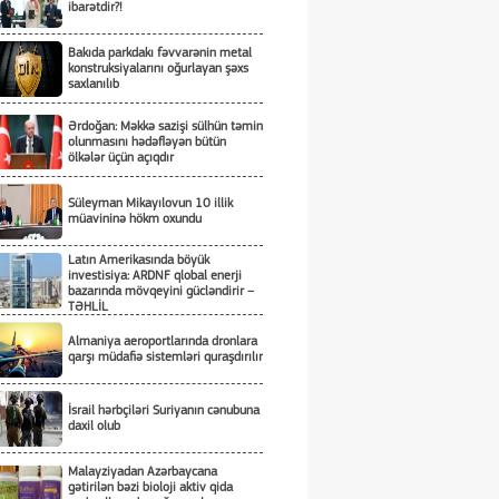
ibarətdir?!
Bakıda parkdakı fəvvarənin metal
konstruksiyalarını oğurlayan şəxs
saxlanılıb
Ərdoğan: Məkkə sazişi sülhün təmin
olunmasını hədəfləyən bütün
ölkələr üçün açıqdır
Süleyman Mikayılovun 10 illik
müavininə hökm oxundu
Latın Amerikasında böyük
investisiya: ARDNF qlobal enerji
bazarında mövqeyini gücləndirir –
TƏHLİL
Almaniya aeroportlarında dronlara
qarşı müdafiə sistemləri quraşdırılır
İsrail hərbçiləri Suriyanın cənubuna
daxil olub
Malayziyadan Azərbaycana
gətirilən bəzi bioloji aktiv qida