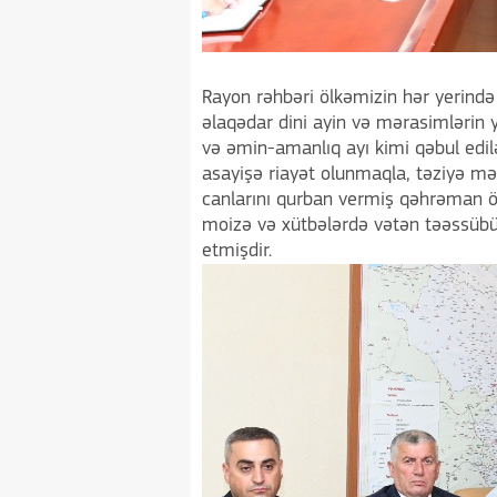
Rayon rəhbəri ölkəmizin hər yerində
əlaqədar dini ayin və mərasimlərin ye
və əmin-amanlıq ayı kimi qəbul edil
asayişə riayət olunmaqla, təziyə məc
canlarını qurban vermiş qəhrəman öv
moizə və xütbələrdə vətən təəssübü,
etmişdir.