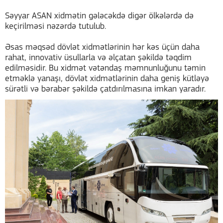
Səyyar ASAN xidmətin gələcəkdə digər ölkələrdə də
keçirilməsi nəzərdə tutulub.
Əsas məqsəd dövlət xidmətlərinin hər kəs üçün daha
rahat, innovativ üsullarla və əlçatan şəkildə təqdim
edilməsidir. Bu xidmət vətəndaş məmnunluğunu təmin
etməklə yanaşı, dövlət xidmətlərinin daha geniş kütləyə
sürətli və bərabər şəkildə çatdırılmasına imkan yaradır.