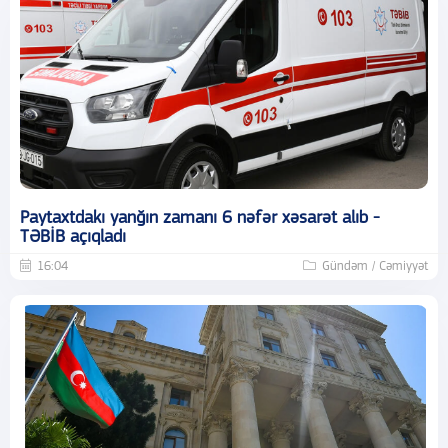
Paytaxtdakı yanğın zamanı 6 nəfər xəsarət alıb -
TƏBİB açıqladı
16:04
Gündəm / Cəmiyyət