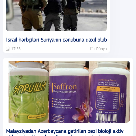
İsrail hərbçiləri Suriyanın cənubuna daxil olub
17:55
Dünya
Malayziyadan Azərbaycana gətirilən bəzi bioloji aktiv