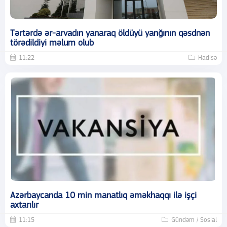
Tərtərdə ər-arvadın yanaraq öldüyü yanğının qəsdnən
törədildiyi məlum olub
11:22
Hadisə
Azərbaycanda 10 min manatlıq əməkhaqqı ilə işçi
axtarılır
11:15
Gündəm / Sosial