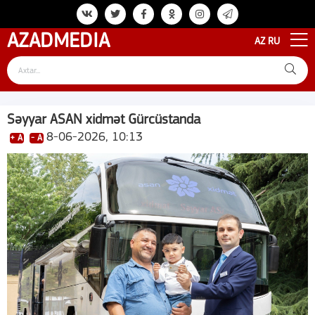
AZAD
MEDIA
AZ
RU
Səyyar ASAN xidmət Gürcüstanda
8-06-2026, 10:13
+ A
- A