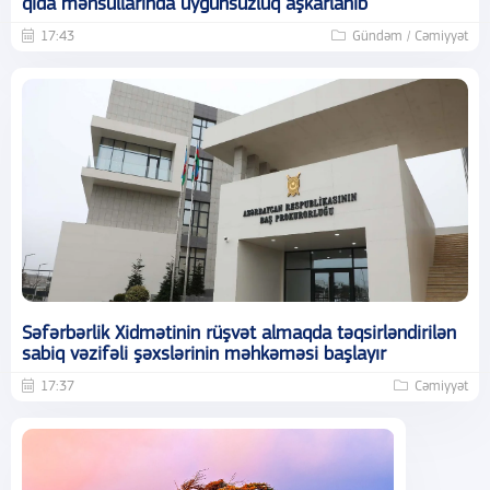
qida məhsullarında uyğunsuzluq aşkarlanıb
17:43
Gündəm / Cəmiyyət
Səfərbərlik Xidmətinin rüşvət almaqda təqsirləndirilən
sabiq vəzifəli şəxslərinin məhkəməsi başlayır
17:37
Cəmiyyət