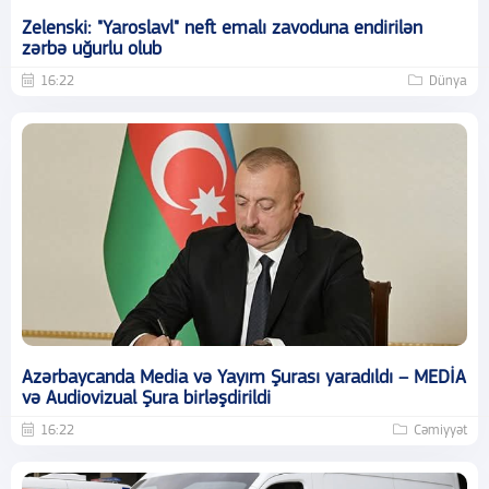
Zelenski: "Yaroslavl" neft emalı zavoduna endirilən
zərbə uğurlu olub
16:22
Dünya
Azərbaycanda Media və Yayım Şurası yaradıldı – MEDİA
və Audiovizual Şura birləşdirildi
16:22
Cəmiyyət