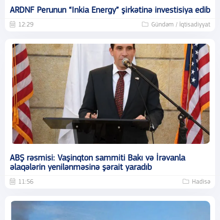
ARDNF Perunun “Inkia Energy” şirkətinə investisiya edib
12:29
Gündəm / İqtisadiyyat
ABŞ rəsmisi: Vaşinqton sammiti Bakı və İrəvanla
əlaqələrin yenilənməsinə şərait yaradıb
11:56
Hadisə