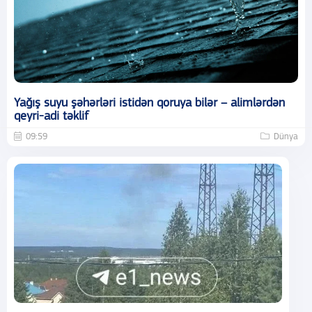
Yağış suyu şəhərləri istidən qoruya bilər – alimlərdən
qeyri-adi təklif
09:59
Dünya