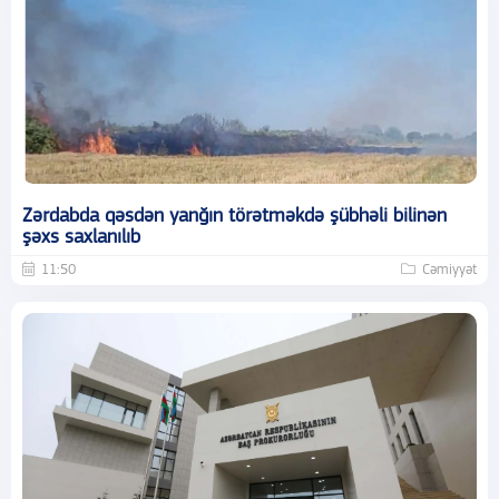
Zərdabda qəsdən yanğın törətməkdə şübhəli bilinən
şəxs saxlanılıb
11:50
Cəmiyyət