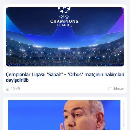
Çempionlar Liqası: "Sabah" - "Orhus" matçının hakimləri
dəyişdirilib
10:49
İdman