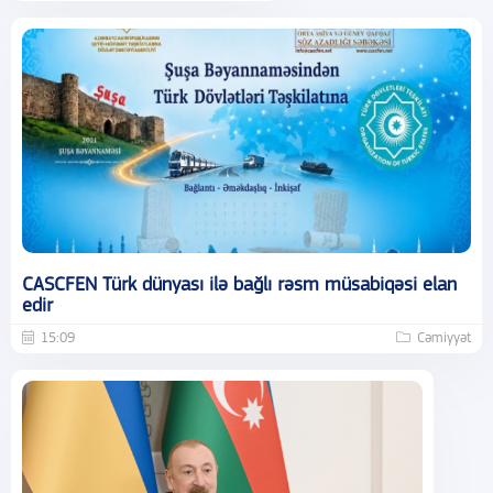
CASCFEN Türk dünyası ilə bağlı rəsm müsabiqəsi elan
edir
15:09
Cəmiyyət