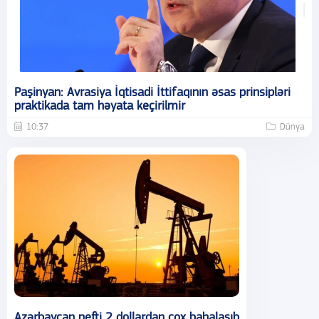
Paşinyan: Avrasiya İqtisadi İttifaqının əsas prinsipləri
praktikada tam həyata keçirilmir
10:37
Dünya
Azərbaycan nefti 2 dollardan çox bahalaşıb