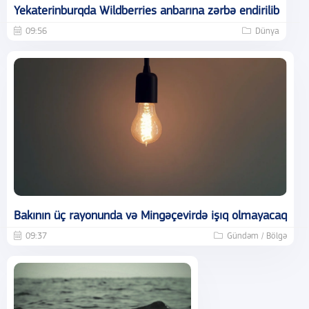
Yekaterinburqda Wildberries anbarına zərbə endirilib
09:56
Dünya
Bakının üç rayonunda və Mingəçevirdə işıq olmayacaq
09:37
Gündəm / Bölgə