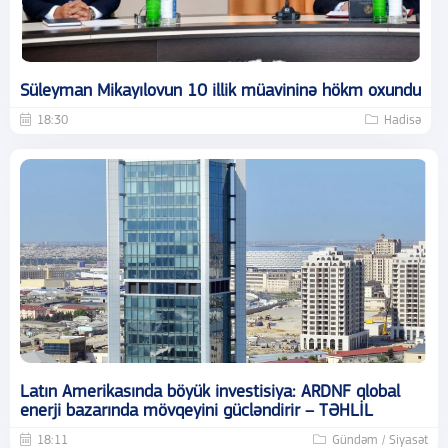
Süleyman Mikayılovun 10 illik müavininə hökm oxundu
18:30
Hadisə
Latın Amerikasında böyük investisiya: ARDNF qlobal
enerji bazarında mövqeyini gücləndirir – TƏHLİL
18:11
Gündəm / Siyasət