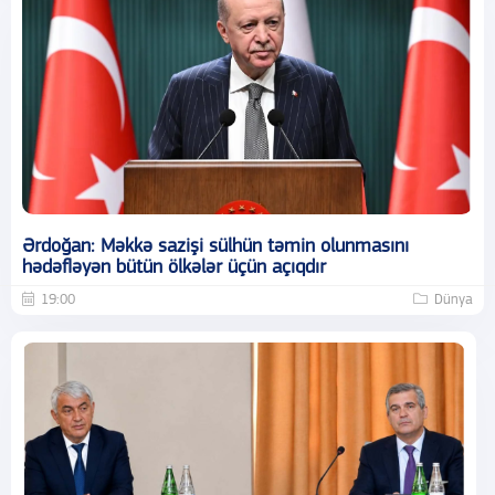
Ərdoğan: Məkkə sazişi sülhün təmin olunmasını
hədəfləyən bütün ölkələr üçün açıqdır
19:00
Dünya