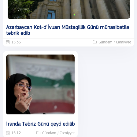
Azərbaycan Kot-d'İvuarı Müstəqillik Günü münasibətilə
təbrik edib
15:35
Gündəm / Cəmiyyət
İranda Təbriz Günü qeyd edilib
15:12
Gündəm / Cəmiyyət