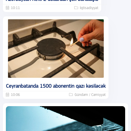
10:11
İqtisadiyyat
Ceyranbatanda 1500 abonentin qazı kəsiləcək
10:06
Gündəm / Cəmiyyət