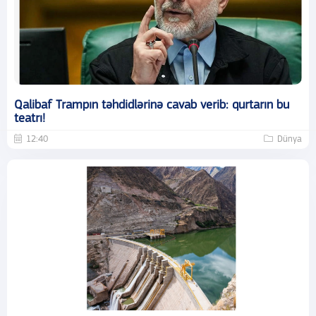
Qalibaf Trampın təhdidlərinə cavab verib: qurtarın bu
teatrı!
12:40
Dünya