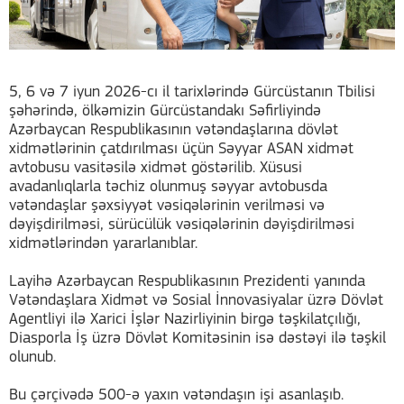
5, 6 və 7 iyun 2026-cı il tarixlərində Gürcüstanın Tbilisi
şəhərində, ölkəmizin Gürcüstandakı Səfirliyində
Azərbaycan Respublikasının vətəndaşlarına dövlət
xidmətlərinin çatdırılması üçün Səyyar ASAN xidmət
avtobusu vasitəsilə xidmət göstərilib. Xüsusi
avadanlıqlarla təchiz olunmuş səyyar avtobusda
vətəndaşlar şəxsiyyət vəsiqələrinin verilməsi və
dəyişdirilməsi, sürücülük vəsiqələrinin dəyişdirilməsi
xidmətlərindən yararlanıblar.
Layihə Azərbaycan Respublikasının Prezidenti yanında
Vətəndaşlara Xidmət və Sosial İnnovasiyalar üzrə Dövlət
Agentliyi ilə Xarici İşlər Nazirliyinin birgə təşkilatçılığı,
Diasporla İş üzrə Dövlət Komitəsinin isə dəstəyi ilə təşkil
olunub.
Bu çərçivədə 500-ə yaxın vətəndaşın işi asanlaşıb.