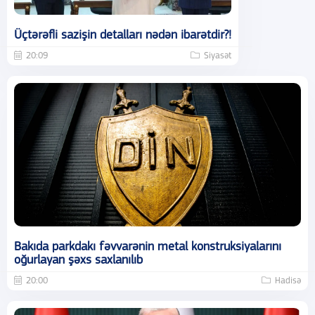
Üçtərəfli sazişin detalları nədən ibarətdir?!
20:09
Siyasət
Bakıda parkdakı fəvvarənin metal konstruksiyalarını
oğurlayan şəxs saxlanılıb
20:00
Hadisə