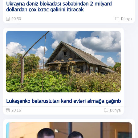
Ukrayna dəniz blokadası səbəbindən 2 milyard
dollardan çox ixrac gəlirini itirəcək
20:30
Dünya
Lukaşenko belarusluları kənd evləri almağa çağırıb
20:16
Dünya