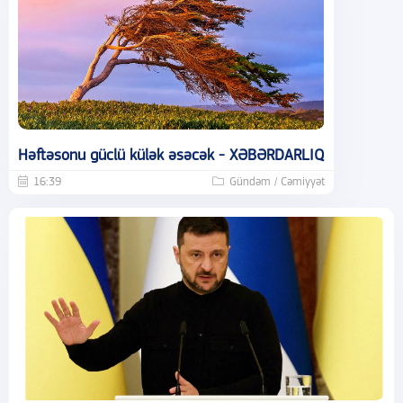
Həftəsonu güclü külək əsəcək - XƏBƏRDARLIQ
16:39
Gündəm / Cəmiyyət