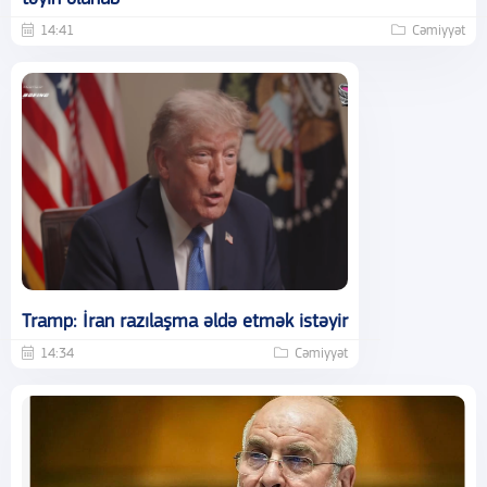
14:41
Cəmiyyət
Tramp: İran razılaşma əldə etmək istəyir
14:34
Cəmiyyət