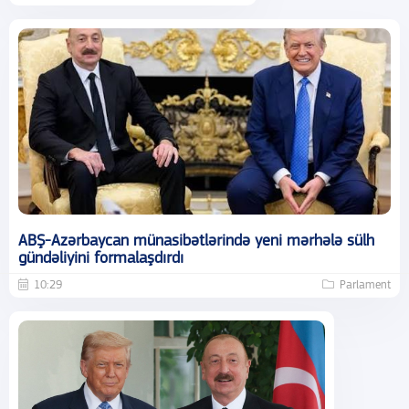
ABŞ-Azərbaycan münasibətlərində yeni mərhələ sülh
gündəliyini formalaşdırdı
10:29
Parlament