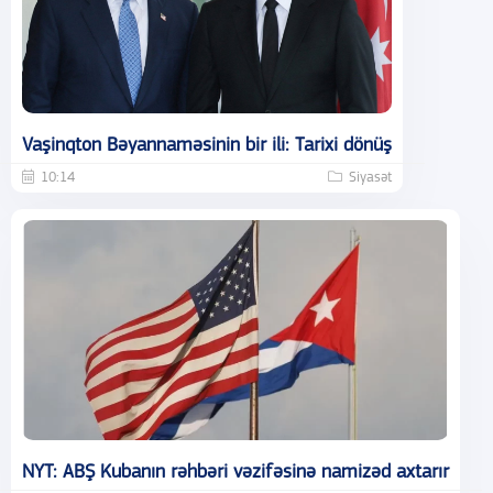
Vaşinqton Bəyannaməsinin bir ili: Tarixi dönüş
10:14
Siyasət
NYT: ABŞ Kubanın rəhbəri vəzifəsinə namizəd axtarır