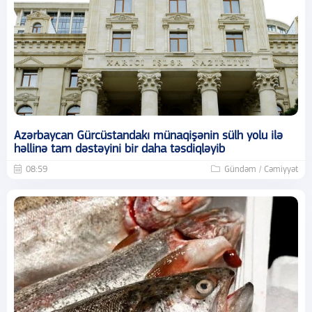
Azərbaycan Gürcüstandakı münaqişənin sülh yolu ilə
həllinə tam dəstəyini bir daha təsdiqləyib
08:59
Gündəm / Cəmiyyət