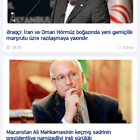
Əraqçi: İran və Oman Hörmüz boğazında yeni gəmiçilik
marşrutu üzrə razılaşmaya yaxındır
18:30
Dünya
Macarıstan Ali Məhkəməsinin keçmiş sədrinin
prezidentliyə namizədliyi irəli sürülüb