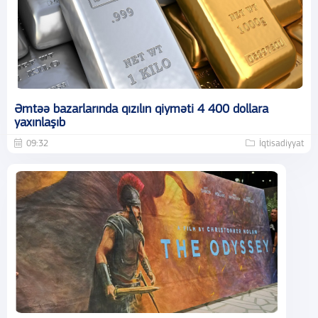
Əmtəə bazarlarında qızılın qiyməti 4 400 dollara
yaxınlaşıb
09:32
İqtisadiyyat