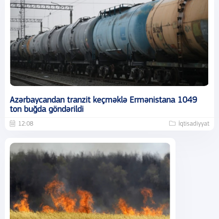
Azərbaycandan tranzit keçməklə Ermənistana 1049
ton buğda göndərildi
12:08
İqtisadiyyat