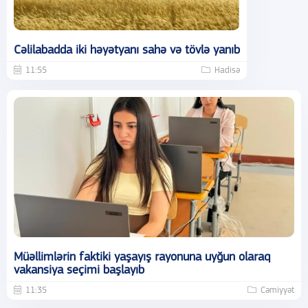
Cəlilabadda iki həyətyanı sahə və tövlə yanıb
11:55
Hadisə
Müəllimlərin faktiki yaşayış rayonuna uyğun olaraq
vakansiya seçimi başlayıb
11:35
Cəmiyyət