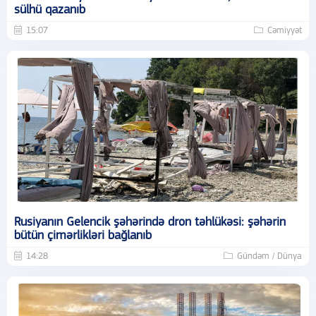
sülhü qazanıb
15:07
Cəmiyyət
Rusiyanın Gelencik şəhərində dron təhlükəsi: şəhərin
bütün çimərlikləri bağlanıb
14:28
Gündəm / Dünya