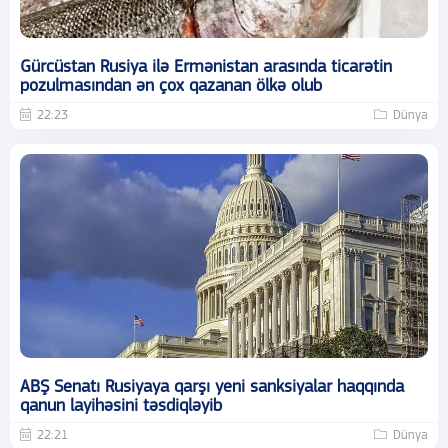
Gürcüstan Rusiya ilə Ermənistan arasında ticarətin
pozulmasından ən çox qazanan ölkə olub
22:23
Dünya
ABŞ Senatı Rusiyaya qarşı yeni sanksiyalar haqqında
qanun layihəsini təsdiqləyib
22:21
Dünya