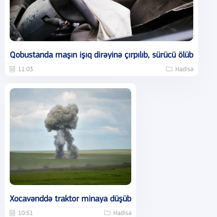
Qobustanda maşın işıq dirəyinə çırpılıb, sürücü ölüb
11:03
Hadisə
Xocavənddə traktor minaya düşüb
10:51
Hadisə