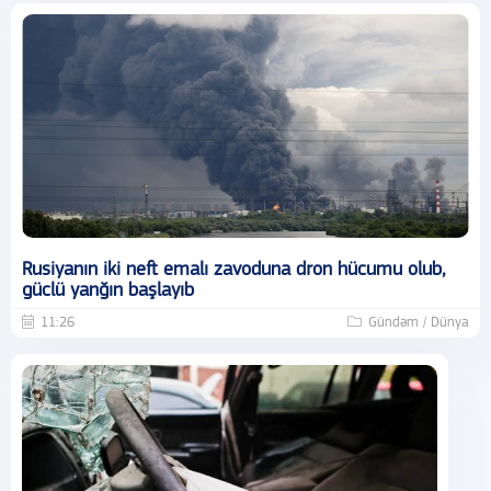
Rusiyanın iki neft emalı zavoduna dron hücumu olub,
güclü yanğın başlayıb
11:26
Gündəm / Dünya