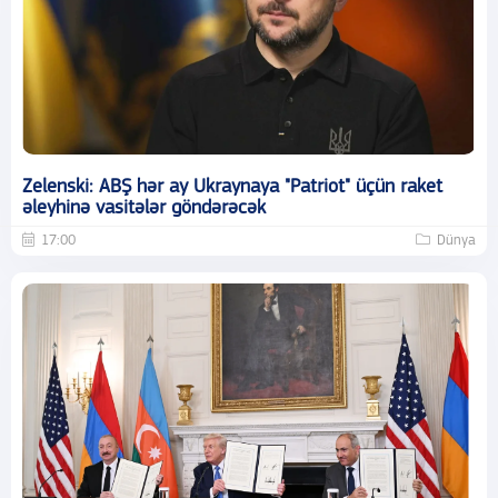
Zelenski: ABŞ hər ay Ukraynaya "Patriot" üçün raket
əleyhinə vasitələr göndərəcək
17:00
Dünya