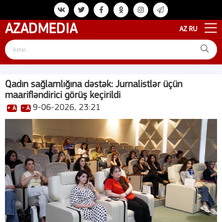
AZAD
MEDIA
AZ
RU
Qadın sağlamlığına dəstək: Jurnalistlər üçün
maarifləndirici görüş keçirildi
9-06-2026, 23:21
+ A
- A