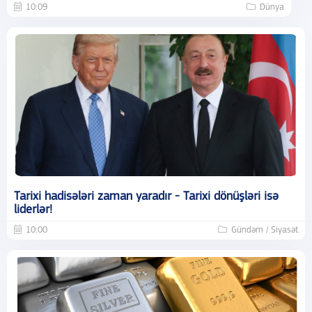
10:09
Dünya
Tarixi hadisələri zaman yaradır - Tarixi dönüşləri isə
liderlər!
10:00
Gündəm / Siyasət