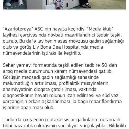
“Azərlotereya” ASC-nin həyata keçirdiyi “Media klub”
layihəsi çərçivəsində növbəti maarifləndirici tədbir təşkil
olunub. Bu dəfə layihənin əsas mövzusu qadın sağlamlığı
olub və görüş Liv Bona Dea Hospitalında media
nümayəndələrinin iştirakı ilə keçirilib.
Səhər yeməyi formatında təşkil edilən tədbirə 30-dan
artıq media qurumunun xanım nümayəndəsi qatılıb.
Görüşün məqsədi qadın sağlamlığı sahəsində
məlumatlılığın artırılması, profilaktik müayinələrin
əhəmiyyətinin diqqətə çatdırılması, vaxtında
diaqnostikanın həyati rolunun izah edilməsi və süd vəzi
xərçənginin erkən aşkarlanması ilə bağlı maarifləndirmə
işlərinin aparılması olub.
Tədbirdə çıxış edən mütəxəssislər qadınların mütəmadi
tibbi nəzarətdə olmasının vacibliyini vurğulayıblar. Bildirilib