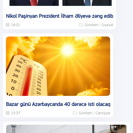
Nikol Paşinyan Prezident İlham Əliyevə zəng edib
14:01
Gündəm / Siyasət
Bazar günü Azərbaycanda 40 dərəcə isti olacaq
13:37
Gündəm / Cəmiyyət