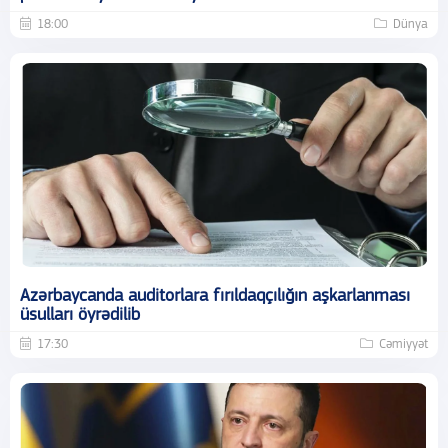
18:00
Dünya
Azərbaycanda auditorlara fırıldaqçılığın aşkarlanması
üsulları öyrədilib
17:30
Cəmiyyət