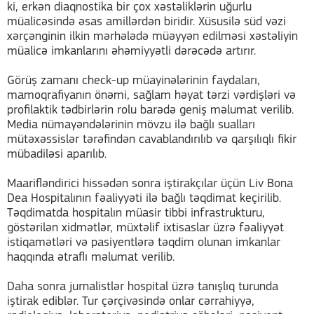
ki, erkən diaqnostika bir çox xəstəliklərin uğurlu
müalicəsində əsas amillərdən biridir. Xüsusilə süd vəzi
xərçənginin ilkin mərhələdə müəyyən edilməsi xəstəliyin
müalicə imkanlarını əhəmiyyətli dərəcədə artırır.
Görüş zamanı check-up müayinələrinin faydaları,
mamoqrafiyanın önəmi, sağlam həyat tərzi vərdişləri və
profilaktik tədbirlərin rolu barədə geniş məlumat verilib.
Media nümayəndələrinin mövzu ilə bağlı sualları
mütəxəssislər tərəfindən cavablandırılıb və qarşılıqlı fikir
mübadiləsi aparılıb.
Maarifləndirici hissədən sonra iştirakçılar üçün Liv Bona
Dea Hospitalının fəaliyyəti ilə bağlı təqdimat keçirilib.
Təqdimatda hospitalın müasir tibbi infrastrukturu,
göstərilən xidmətlər, müxtəlif ixtisaslar üzrə fəaliyyət
istiqamətləri və pasiyentlərə təqdim olunan imkanlar
haqqında ətraflı məlumat verilib.
Daha sonra jurnalistlər hospital üzrə tanışlıq turunda
iştirak ediblər. Tur çərçivəsində onlar cərrahiyyə,