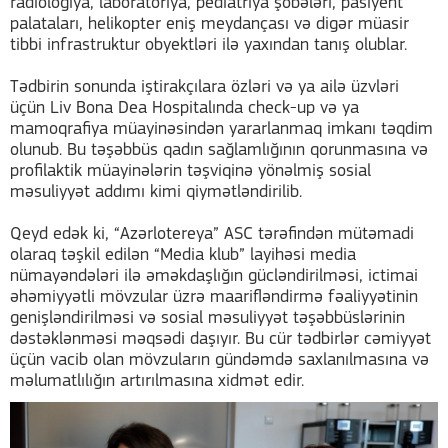
radiologiya, laboratoriya, pediatriya şöbələri, pasiyent
palataları, helikopter eniş meydançası və digər müasir
tibbi infrastruktur obyektləri ilə yaxından tanış olublar.
Tədbirin sonunda iştirakçılara özləri və ya ailə üzvləri
üçün Liv Bona Dea Hospitalında check-up və ya
mamoqrafiya müayinəsindən yararlanmaq imkanı təqdim
olunub. Bu təşəbbüs qadın sağlamlığının qorunmasına və
profilaktik müayinələrin təşviqinə yönəlmiş sosial
məsuliyyət addımı kimi qiymətləndirilib.
Qeyd edək ki, “Azərlotereya” ASC tərəfindən mütəmadi
olaraq təşkil edilən “Media klub” layihəsi media
nümayəndələri ilə əməkdaşlığın gücləndirilməsi, ictimai
əhəmiyyətli mövzular üzrə maarifləndirmə fəaliyyətinin
genişləndirilməsi və sosial məsuliyyət təşəbbüslərinin
dəstəklənməsi məqsədi daşıyır. Bu cür tədbirlər cəmiyyət
üçün vacib olan mövzuların gündəmdə saxlanılmasına və
məlumatlılığın artırılmasına xidmət edir.