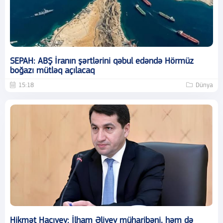
SEPAH: ABŞ İranın şərtlərini qəbul edəndə Hörmüz
boğazı mütləq açılacaq
15:18
Dünya
Hikmət Hacıyev: İlham Əliyev müharibəni, həm də