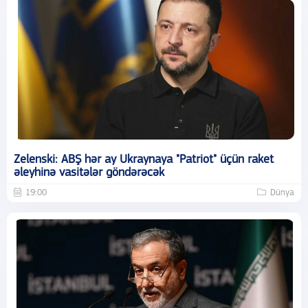
Zelenski: ABŞ hər ay Ukraynaya "Patriot" üçün raket
əleyhinə vasitələr göndərəcək
19:00
Dünya