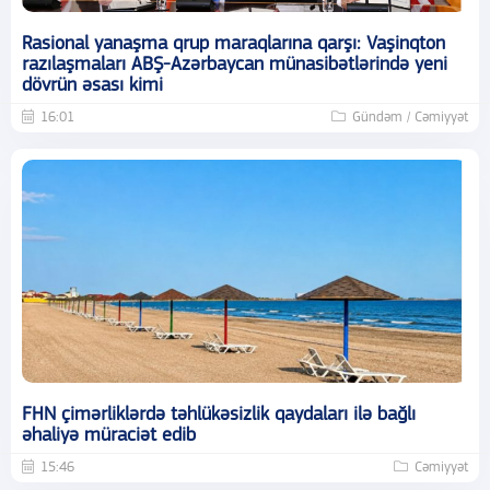
Rasional yanaşma qrup maraqlarına qarşı: Vaşinqton
razılaşmaları ABŞ-Azərbaycan münasibətlərində yeni
dövrün əsası kimi
16:01
Gündəm / Cəmiyyət
FHN çimərliklərdə təhlükəsizlik qaydaları ilə bağlı
əhaliyə müraciət edib
15:46
Cəmiyyət