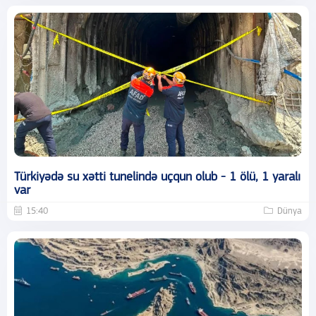
Türkiyədə su xətti tunelində uçqun olub - 1 ölü, 1 yaralı
var
15:40
Dünya