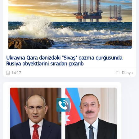
Ukrayna Qara dənizdəki "Sivaş" qazma qurğusunda
Rusiya obyektlərini sıradan çıxarıb
14:17
Dünya