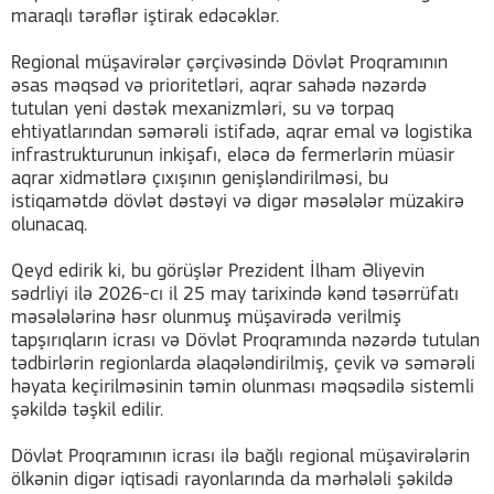
maraqlı tərəflər iştirak edəcəklər.
Regional müşavirələr çərçivəsində Dövlət Proqramının
əsas məqsəd və prioritetləri, aqrar sahədə nəzərdə
tutulan yeni dəstək mexanizmləri, su və torpaq
ehtiyatlarından səmərəli istifadə, aqrar emal və logistika
infrastrukturunun inkişafı, eləcə də fermerlərin müasir
aqrar xidmətlərə çıxışının genişləndirilməsi, bu
istiqamətdə dövlət dəstəyi və digər məsələlər müzakirə
olunacaq.
Qeyd edirik ki, bu görüşlər Prezident İlham Əliyevin
sədrliyi ilə 2026-cı il 25 may tarixində kənd təsərrüfatı
məsələlərinə həsr olunmuş müşavirədə verilmiş
tapşırıqların icrası və Dövlət Proqramında nəzərdə tutulan
tədbirlərin regionlarda əlaqələndirilmiş, çevik və səmərəli
həyata keçirilməsinin təmin olunması məqsədilə sistemli
şəkildə təşkil edilir.
Dövlət Proqramının icrası ilə bağlı regional müşavirələrin
ölkənin digər iqtisadi rayonlarında da mərhələli şəkildə