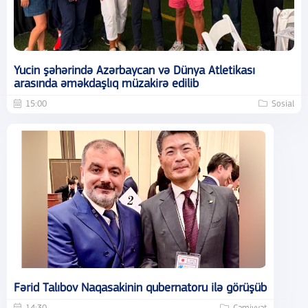
Yucin şəhərində Azərbaycan və Dünya Atletikası
arasında əməkdaşlıq müzakirə edilib
15:00
Sosial
Fərid Talıbov Naqasakinin qubernatoru ilə görüşüb