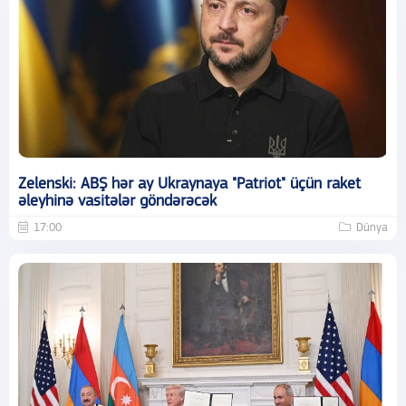
Zelenski: ABŞ hər ay Ukraynaya "Patriot" üçün raket
əleyhinə vasitələr göndərəcək
17:00
Dünya