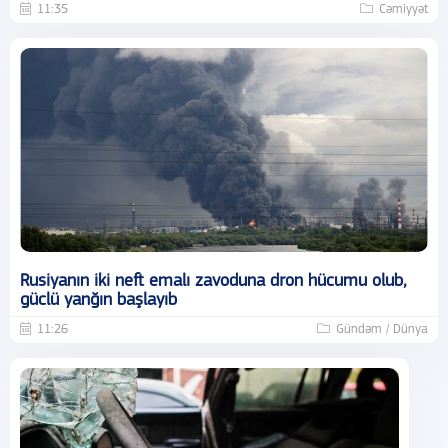
11:35
Cəmiyyət
Rusiyanın iki neft emalı zavoduna dron hücumu olub,
güclü yanğın başlayıb
11:26
Gündəm / Dünya