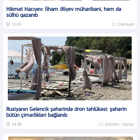
Hikmət Hacıyev: İlham Əliyev müharibəni, həm də
sülhü qazanıb
15:07
Cəmiyyət
Rusiyanın Gelencik şəhərində dron təhlükəsi: şəhərin
bütün çimərlikləri bağlanıb
14:28
Gündəm / Dünya