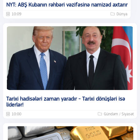
NYT: ABŞ Kubanın rəhbəri vəzifəsinə namizəd axtarır
10:09
Dünya
Tarixi hadisələri zaman yaradır - Tarixi dönüşləri isə
liderlər!
10:00
Gündəm / Siyasət