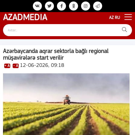
AZAD
MEDIA
AZ
RU
Azərbaycanda aqrar sektorla bağlı regional
müşavirələrə start verilir
12-06-2026, 09:18
+ A
- A