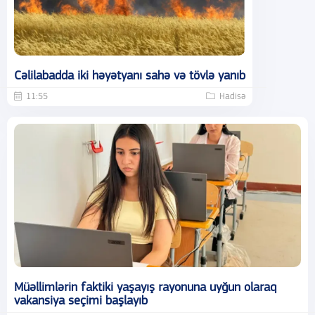
Cəlilabadda iki həyətyanı sahə və tövlə yanıb
11:55
Hadisə
Müəllimlərin faktiki yaşayış rayonuna uyğun olaraq
vakansiya seçimi başlayıb