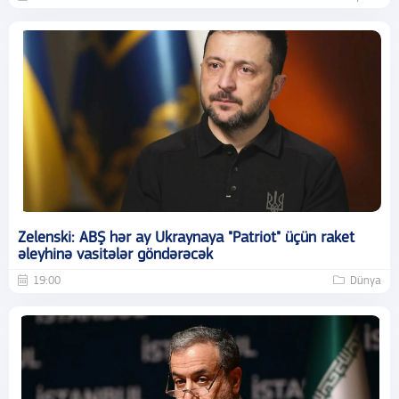
Zelenski: ABŞ hər ay Ukraynaya "Patriot" üçün raket
əleyhinə vasitələr göndərəcək
19:00
Dünya