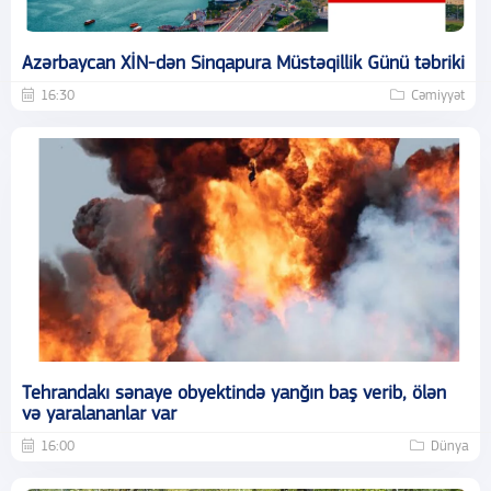
Azərbaycan XİN-dən Sinqapura Müstəqillik Günü təbriki
16:30
Cəmiyyət
Tehrandakı sənaye obyektində yanğın baş verib, ölən
və yaralananlar var
16:00
Dünya