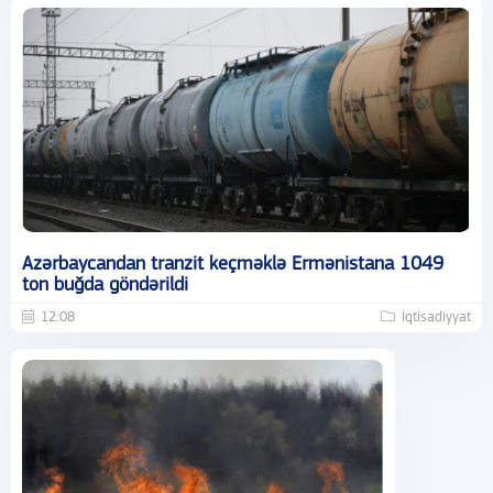
Azərbaycandan tranzit keçməklə Ermənistana 1049
ton buğda göndərildi
12:08
İqtisadiyyat