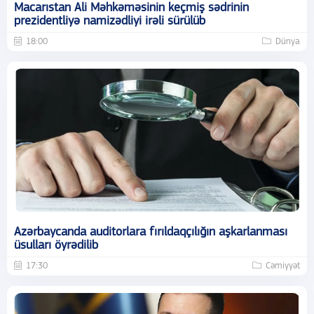
Macarıstan Ali Məhkəməsinin keçmiş sədrinin
prezidentliyə namizədliyi irəli sürülüb
18:00
Dünya
Azərbaycanda auditorlara fırıldaqçılığın aşkarlanması
üsulları öyrədilib
17:30
Cəmiyyət