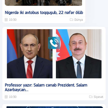
Nigerdə iki avtobus toqquşub, 22 nəfər ölüb
10:30
Dünya
Professor yazır: Salam cənab Prezident. Salam
Azərbaycan…
10:30
Siyasət