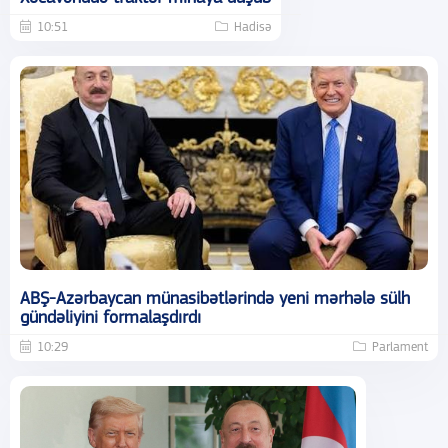
10:51
Hadisə
ABŞ-Azərbaycan münasibətlərində yeni mərhələ sülh
gündəliyini formalaşdırdı
10:29
Parlament