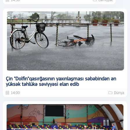
14:30
Cəmiyyət
Çin "Dolfin"qasırğasının yaxınlaşması səbəbindən ən
yüksək təhlükə səviyyəsi elan edib
14:00
Dünya