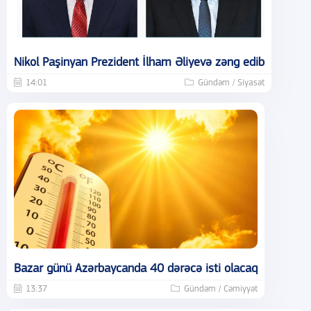
Nikol Paşinyan Prezident İlham Əliyevə zəng edib
14:01
Gündəm / Siyasət
Bazar günü Azərbaycanda 40 dərəcə isti olacaq
13:37
Gündəm / Cəmiyyət