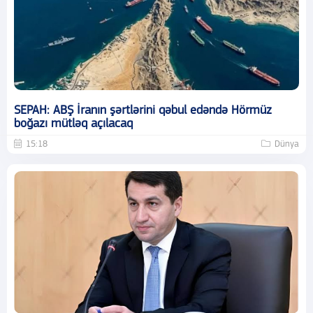
SEPAH: ABŞ İranın şərtlərini qəbul edəndə Hörmüz
boğazı mütləq açılacaq
15:18
Dünya