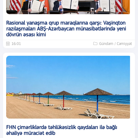
Rasional yanaşma qrup maraqlarına qarşı: Vaşinqton
razılaşmaları ABŞ-Azərbaycan münasibətlərində yeni
dövrün əsası kimi
16:01
Gündəm / Cəmiyyət
FHN çimərliklərdə təhlükəsizlik qaydaları ilə bağlı
əhaliyə müraciət edib