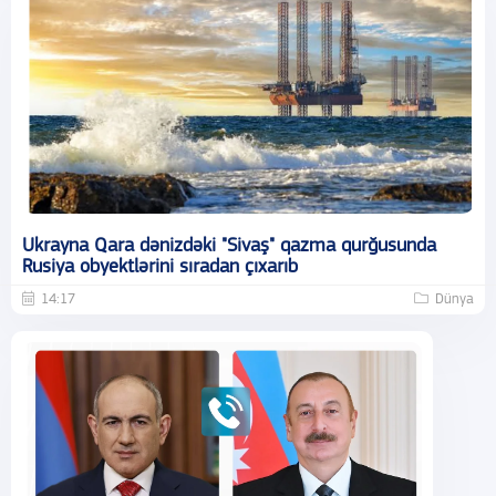
Ukrayna Qara dənizdəki "Sivaş" qazma qurğusunda
Rusiya obyektlərini sıradan çıxarıb
14:17
Dünya