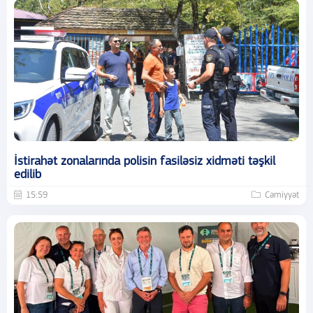
İstirahət zonalarında polisin fasiləsiz xidməti təşkil
edilib
15:59
Cəmiyyət