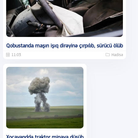
Qobustanda maşın işıq dirəyinə çırpılıb, sürücü ölüb
11:03
Hadisə
Xocavənddə traktor minaya düşüb