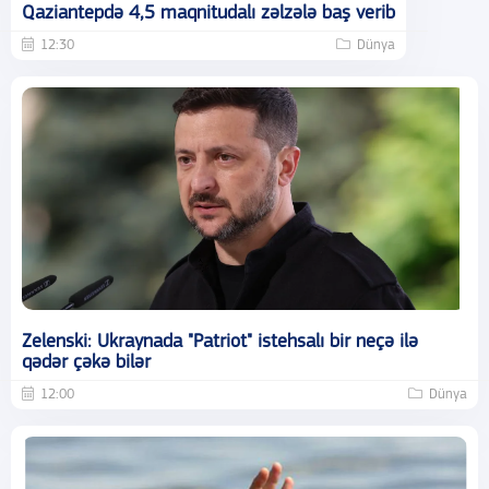
Qaziantepdə 4,5 maqnitudalı zəlzələ baş verib
12:30
Dünya
Zelenski: Ukraynada "Patriot" istehsalı bir neçə ilə
qədər çəkə bilər
12:00
Dünya