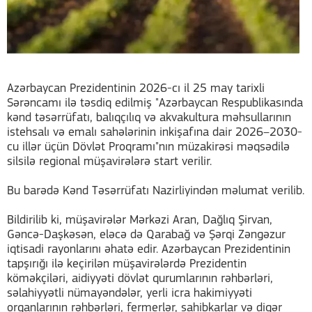
Azərbaycan Prezidentinin 2026-cı il 25 may tarixli
Sərəncamı ilə təsdiq edilmiş "Azərbaycan Respublikasında
kənd təsərrüfatı, balıqçılıq və akvakultura məhsullarının
istehsalı və emalı sahələrinin inkişafına dair 2026–2030-
cu illər üçün Dövlət Proqramı"nın müzakirəsi məqsədilə
silsilə regional müşavirələrə start verilir.
Bu barədə Kənd Təsərrüfatı Nazirliyindən məlumat verilib.
Bildirilib ki, müşavirələr Mərkəzi Aran, Dağlıq Şirvan,
Gəncə-Daşkəsən, eləcə də Qarabağ və Şərqi Zəngəzur
iqtisadi rayonlarını əhatə edir. Azərbaycan Prezidentinin
tapşırığı ilə keçirilən müşavirələrdə Prezidentin
köməkçiləri, aidiyyəti dövlət qurumlarının rəhbərləri,
səlahiyyətli nümayəndələr, yerli icra hakimiyyəti
orqanlarının rəhbərləri, fermerlər, sahibkarlar və digər