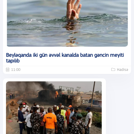
Beyləqanda iki gün əvvəl kanalda batan gəncin meyiti
tapılıb
11:00
Hadisə