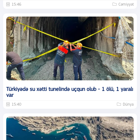
15:46
Cəmiyyət
Türkiyədə su xətti tunelində uçqun olub - 1 ölü, 1 yaralı
var
15:40
Dünya