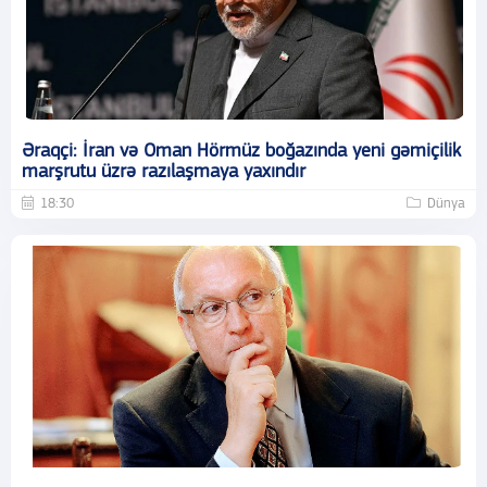
Əraqçi: İran və Oman Hörmüz boğazında yeni gəmiçilik
marşrutu üzrə razılaşmaya yaxındır
18:30
Dünya