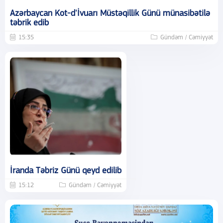
Azərbaycan Kot-d'İvuarı Müstəqillik Günü münasibətilə
təbrik edib
15:35
Gündəm / Cəmiyyət
İranda Təbriz Günü qeyd edilib
15:12
Gündəm / Cəmiyyət