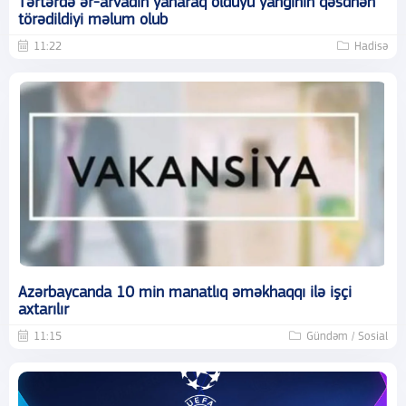
Tərtərdə ər-arvadın yanaraq öldüyü yanğının qəsdnən
törədildiyi məlum olub
11:22
Hadisə
Azərbaycanda 10 min manatlıq əməkhaqqı ilə işçi
axtarılır
11:15
Gündəm / Sosial