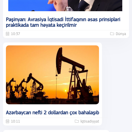
Paşinyan: Avrasiya İqtisadi İttifaqının əsas prinsipləri
praktikada tam həyata keçirilmir
10:37
Dünya
Azərbaycan nefti 2 dollardan çox bahalaşıb
10:11
İqtisadiyyat