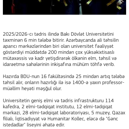
2025/2026-cı tədris ilində Bakı Dövlət Universitetini
təxminən 6 min tələbə bitirir. Azərbaycanda ali təhsilin
aparıcı mərkəzlərindən biri olan universitet fəaliyyət
göstərdiyi müddətdə 200 mindən çox yüksəkixtisaslı
mütəxəssis və kadr yetişdirərək ölkənin elm, təhsil və
idarəetmə sahələrinin inkişafına mühüm töhfə verib.
Hazırda BDU-nun 16 fakültəsində 25 mindən artıq tələbə
təhsil alır, onların hazırlığı ilə isə 1400-ə yaxın professor-
müəllim heyəti məşğul olur.
Universitetin geniş elmi və tədris infrastrukturu 114
kafedra, 2 elmi-tədqiqat institutu, 12 elmi-tədqiqat
mərkəzi, 28 elmi-tədqiqat laboratoriyası, 5 muzey, Qazax
filialı, İqtisadiyyat və Humanitar Kollec, eləcə də "Gənc
istedadlar" liseyini əhatə edir.