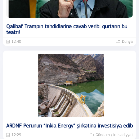
Qalibaf Trampın təhdidlərinə cavab verib: qurtarın bu
teatrı!
12:40
Dünya
ARDNF Perunun “Inkia Energy” şirkətinə investisiya edib
12:29
Gündəm / İqtisadiyyat