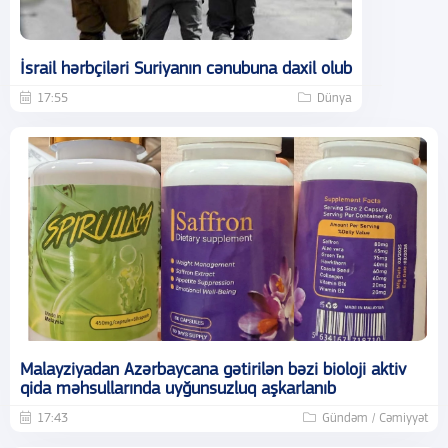
İsrail hərbçiləri Suriyanın cənubuna daxil olub
17:55
Dünya
Malayziyadan Azərbaycana gətirilən bəzi bioloji aktiv
qida məhsullarında uyğunsuzluq aşkarlanıb
17:43
Gündəm / Cəmiyyət