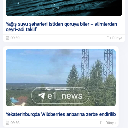
Yağış suyu şəhərləri istidən qoruya bilər – alimlərdən
qeyri-adi təklif
09:59
Dünya
Yekaterinburqda Wildberries anbarına zərbə endirilib
09:56
Dünya