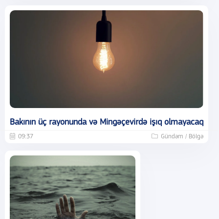
Bakının üç rayonunda və Mingəçevirdə işıq olmayacaq
09:37
Gündəm / Bölgə