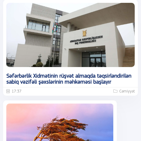
Səfərbərlik Xidmətinin rüşvət almaqda təqsirləndirilən
sabiq vəzifəli şəxslərinin məhkəməsi başlayır
17:37
Cəmiyyət