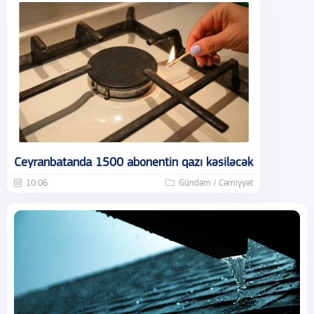
Ceyranbatanda 1500 abonentin qazı kəsiləcək
10:06
Gündəm / Cəmiyyət