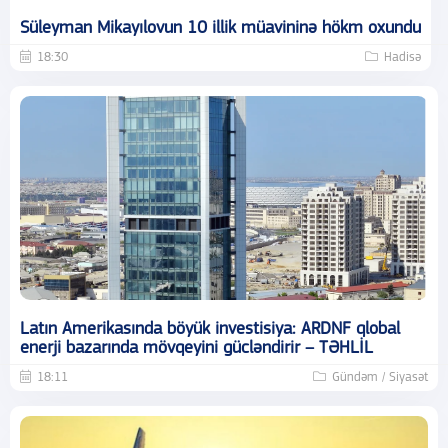
Süleyman Mikayılovun 10 illik müavininə hökm oxundu
18:30
Hadisə
Latın Amerikasında böyük investisiya: ARDNF qlobal
enerji bazarında mövqeyini gücləndirir – TƏHLİL
18:11
Gündəm / Siyasət