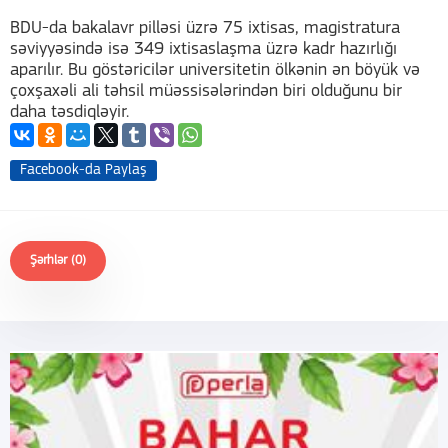
BDU-da bakalavr pilləsi üzrə 75 ixtisas, magistratura
səviyyəsində isə 349 ixtisaslaşma üzrə kadr hazırlığı
aparılır. Bu göstəricilər universitetin ölkənin ən böyük və
çoxşaxəli ali təhsil müəssisələrindən biri olduğunu bir
daha təsdiqləyir.
Facebook-da Paylaş
Şərhlər (0)