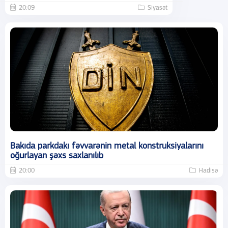
20:09
Siyasət
Bakıda parkdakı fəvvarənin metal konstruksiyalarını
oğurlayan şəxs saxlanılıb
20:00
Hadisə