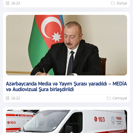
16:22
Dünya
Azərbaycanda Media və Yayım Şurası yaradıldı – MEDİA
və Audiovizual Şura birləşdirildi
16:22
Cəmiyyət