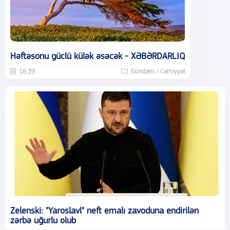
Həftəsonu güclü külək əsəcək - XƏBƏRDARLIQ
16:39
Gündəm / Cəmiyyət
Zelenski: "Yaroslavl" neft emalı zavoduna endirilən
zərbə uğurlu olub