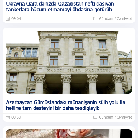
Ukrayna Qara dənizdə Qazaxıstan nefti daşıyan
tankerlərə hücum etməməyi öhdəsinə götürüb
09:04
Gündəm / Cəmiyyət
Azərbaycan Gürcüstandakı münaqişənin sülh yolu ilə
həllinə tam dəstəyini bir daha təsdiqləyib
08:59
Gündəm / Cəmiyyət