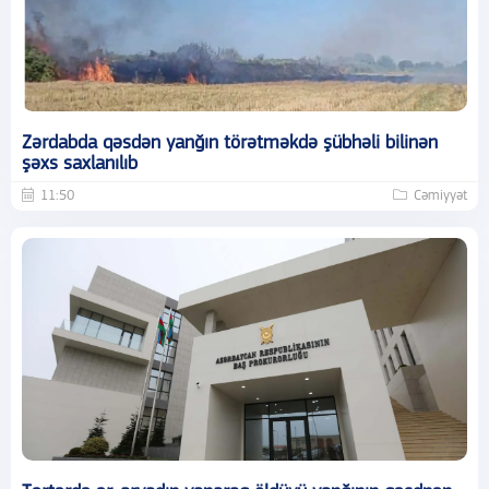
Zərdabda qəsdən yanğın törətməkdə şübhəli bilinən
şəxs saxlanılıb
11:50
Cəmiyyət