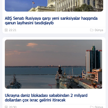
ABŞ Senatı Rusiyaya qarşı yeni sanksiyalar haqqında
qanun layihəsini təsdiqləyib
22:21
Dünya
Ukrayna dəniz blokadası səbəbindən 2 milyard
dollardan çox ixrac gəlirini itirəcək
20:30
Dünya