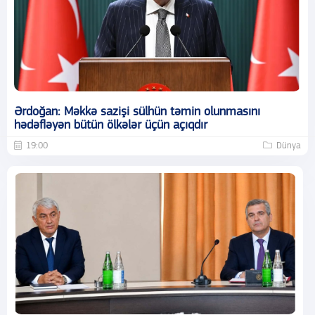
Ərdoğan: Məkkə sazişi sülhün təmin olunmasını
hədəfləyən bütün ölkələr üçün açıqdır
19:00
Dünya