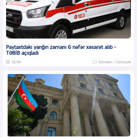
Paytaxtdakı yanğın zamanı 6 nəfər xəsarət alıb -
TƏBİB açıqladı
16:04
Gündəm / Cəmiyyət