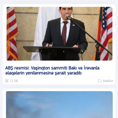
ABŞ rəsmisi: Vaşinqton sammiti Bakı və İrəvanla
əlaqələrin yenilənməsinə şərait yaradıb
11:56
Hadisə