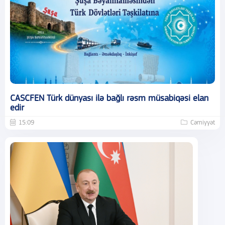
CASCFEN Türk dünyası ilə bağlı rəsm müsabiqəsi elan
edir
15:09
Cəmiyyət