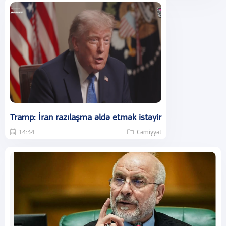
Tramp: İran razılaşma əldə etmək istəyir
14:34
Cəmiyyət