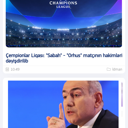
Çempionlar Liqası: "Sabah" - "Orhus" matçının hakimləri
dəyişdirilib
10:49
İdman