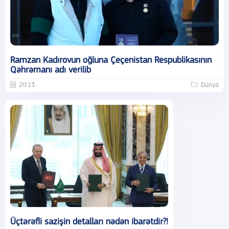
Ramzan Kadırovun oğluna Çeçenistan Respublikasının
Qəhrəmanı adı verilib
20:13
Dünya
Üçtərəfli sazişin detalları nədən ibarətdir?!