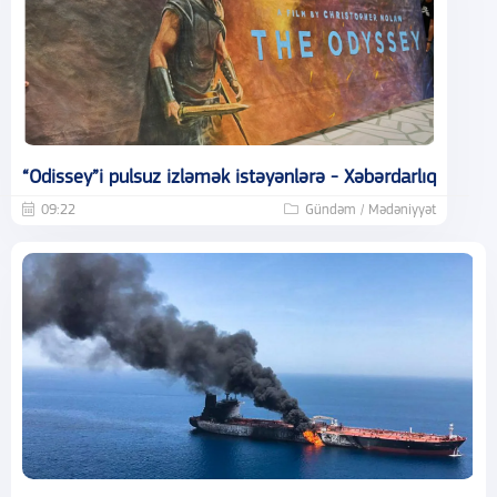
“Odissey”i pulsuz izləmək istəyənlərə - Xəbərdarlıq
09:22
Gündəm / Mədəniyyət