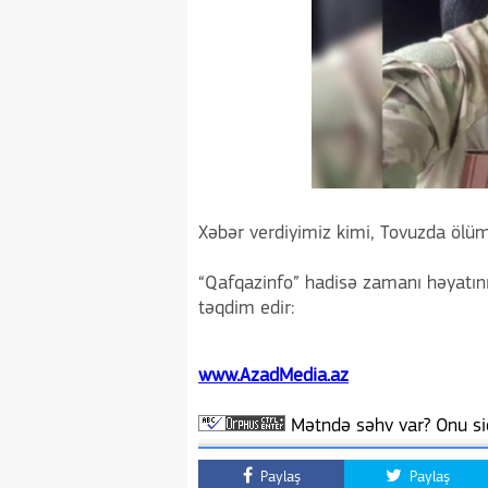
Xəbər verdiyimiz kimi, Tovuzda ölüm
“Qafqazinfo” hadisə zamanı həyatını
təqdim edir:
www.AzadMedia.az
Mətndə səhv var? Onu siç
Paylaş
Paylaş