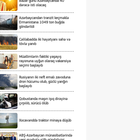
Bazar günü Azərbaycanda 40
dərəcə isti olacaq
Azərbaycandan tranzit keçməklə
Ermənistana 1049 ton buğda
göndərildi
Cəlilabadda iki həyətyanı sahə və
tövlə yanıb
Müəllimlərin faktiki yaşayış
rayonuna uyğun olaraq vakansiya
seçimi başlayıb
Rusiyanın iki neft emalı zavoduna
dron hücumu olub, güclü yanğın
başlayıb
Qobustanda maşın işıq dirəyinə
çırpılıb, sürücü ölüb
Xocavənddə traktor minaya düşüb
ABŞ-Azərbaycan münasibətlərində
yeni mərhələ sülh gündəliyini