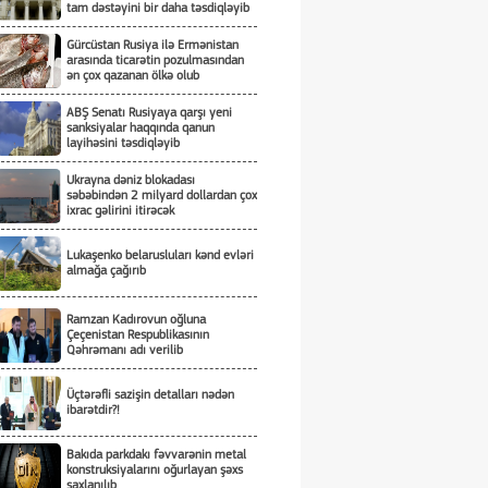
tam dəstəyini bir daha təsdiqləyib
Gürcüstan Rusiya ilə Ermənistan
arasında ticarətin pozulmasından
ən çox qazanan ölkə olub
ABŞ Senatı Rusiyaya qarşı yeni
sanksiyalar haqqında qanun
layihəsini təsdiqləyib
Ukrayna dəniz blokadası
səbəbindən 2 milyard dollardan çox
ixrac gəlirini itirəcək
Lukaşenko belarusluları kənd evləri
almağa çağırıb
Ramzan Kadırovun oğluna
Çeçenistan Respublikasının
Qəhrəmanı adı verilib
Üçtərəfli sazişin detalları nədən
ibarətdir?!
Bakıda parkdakı fəvvarənin metal
konstruksiyalarını oğurlayan şəxs
saxlanılıb