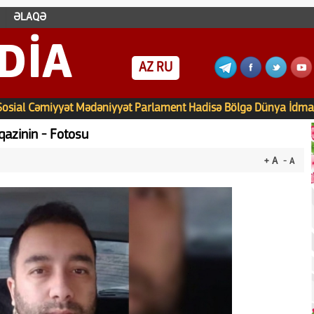
ƏLAQƏ
DIA
AZ
RU
Sosial
Cəmiyyət
Mədəniyyət
Parlament
Hadisə
Bölgə
Dünya
İdma
qazinin - Fotosu
+ A
- A