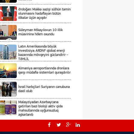
Ərdoğan: Məkkə sazişi sülhün təmin
olunmasını hədəfləyən bütün
ölkələr üçün açıqdır
Süleyman Mikayılovun 10 illik
müavininə hökm oxundu
Latın Amerikasında böyük
investisiya: ARDNF qlobal enerji
bazarında mövqeyini gücləndirir –
TƏHLİL
Almaniya aeroportlarında dronlara
qarşı müdafiə sistemləri quraşdırılır
İsrail hərbçiləri Suriyanın cənubuna
daxil olub
Malayziyadan Azərbaycana
gətirilən bəzi bioloji aktiv qida
məhsullarında uyğunsuzluq
aşkarlanıb
Səfərbərlik Xidmətinin rüşvət
almaqda təqsirləndirilən sabiq
vəzifəli şəxslərinin məhkəməsi
başlayır