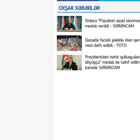
OXŞAR XƏBƏRLƏR
Onlara “Füzulinin azad olunma
medalı verildi - SƏRƏNCAM
Qəzada faciəli şəkildə ölən qə
rəisi dəfn edildi - FOTO
Prezidentdən hərbi qulluqçular
döyüşçü” medalı ilə təltif edil
barədə SƏRƏNCAM