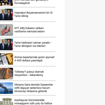
formalaşdırdı
Vaşinqton Bəyannaməsinin bir ili:
Tarixi dönüş
NYT: ABŞ Kubanın rəhbəri
vəzifəsinə namizəd axtarır
Tarixi hadisələri zaman yaradır -
Tarixi dönüşləri isə liderlər!
Əmtəə bazarlarında qızılın qiyməti
4 400 dollara yaxınlaşıb
“Odissey”i pulsuz izləmək
istəyənlərə - Xəbərdarlıq
Ukrayna Qara dənizdə Qazaxıstan
nefti daşıyan tankerlərə hücum
etməməyi öhdəsinə götürüb
Azərbaycan Gürcüstandakı
münaqişənin sülh yolu ilə həllinə