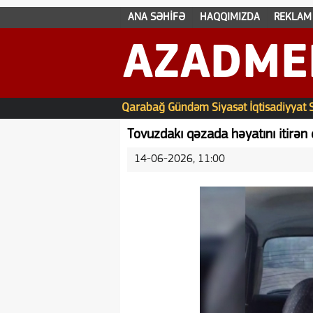
ANA SƏHİFƏ
HAQQIMIZDA
REKLAM
AZADME
Qarabağ
Gündəm
Siyasət
İqtisadiyyat
Tovuzdakı qəzada həyatını itirən 
14-06-2026, 11:00