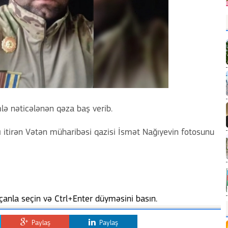
lə nəticələnən qəza baş verib.
 itirən Vətən müharibəsi qazisi İsmət Nağıyevin fotosunu
anla seçin və Ctrl+Enter düyməsini basın.
Paylaş
Paylaş