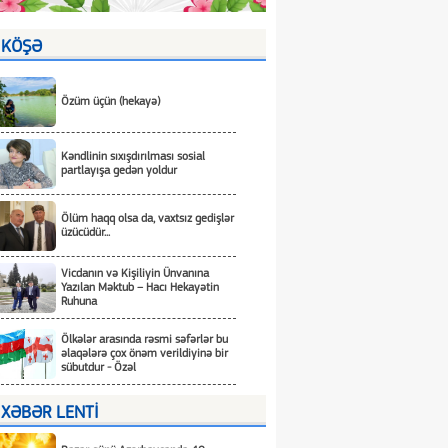
KÖŞƏ
Özüm üçün (hekayə)
Kəndlinin sıxışdırılması sosial
partlayışa gedən yoldur
Ölüm haqq olsa da, vaxtsız gedişlər
üzücüdür...
Vicdanın və Kişiliyin Ünvanına
Yazılan Məktub – Hacı Hekayətin
Ruhuna
Ölkələr arasında rəsmi səfərlər bu
əlaqələrə çox önəm verildiyinə bir
sübutdur - Özəl
XƏBƏR LENTİ