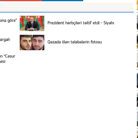
sına görə”
Prezident hərbçiləri təltif etdi - Siyahı
rargah
Qəzada ölən tələbələrin fotosu
ın “Cəsur
məsi