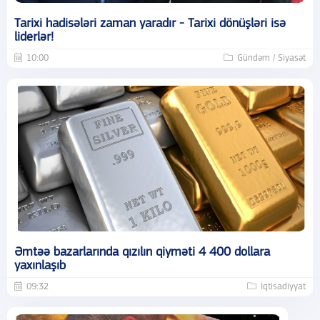
Tarixi hadisələri zaman yaradır - Tarixi dönüşləri isə
liderlər!
10:00
Gündəm / Siyasət
Əmtəə bazarlarında qızılın qiyməti 4 400 dollara
yaxınlaşıb
09:32
İqtisadiyyat