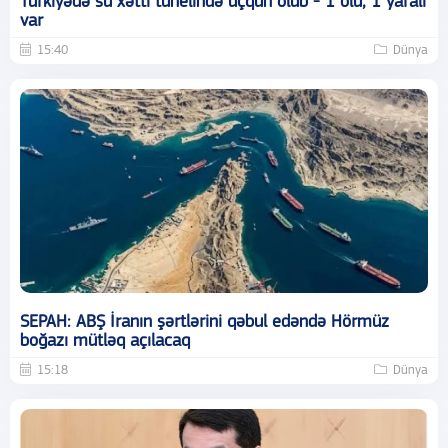
Türkiyədə su xətti tunelində uçqun olub - 1 ölü, 1 yaralı
var
15:40
Dünya
SEPAH: ABŞ İranın şərtlərini qəbul edəndə Hörmüz
boğazı mütləq açılacaq
15:18
Dünya