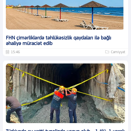
FHN çimərliklərdə təhlükəsizlik qaydaları ilə bağlı
əhaliyə müraciət edib
15:46
Cəmiyyət