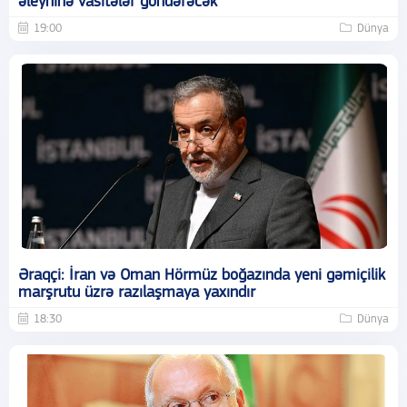
əleyhinə vasitələr göndərəcək
19:00
Dünya
Əraqçi: İran və Oman Hörmüz boğazında yeni gəmiçilik
marşrutu üzrə razılaşmaya yaxındır
18:30
Dünya