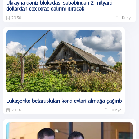
Ukrayna dəniz blokadası səbəbindən 2 milyard
dollardan çox ixrac gəlirini itirəcək
20:30
Dünya
Lukaşenko belarusluları kənd evləri almağa çağırıb
20:16
Dünya