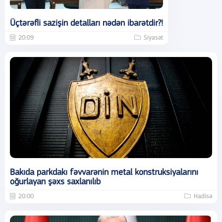
Üçtərəfli sazişin detalları nədən ibarətdir?!
20:09
Siyasət
Bakıda parkdakı fəvvarənin metal konstruksiyalarını
oğurlayan şəxs saxlanılıb
20:00
Hadisə