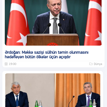
Ərdoğan: Məkkə sazişi sülhün təmin olunmasını
hədəfləyən bütün ölkələr üçün açıqdır
19:00
Dünya