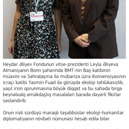
Heydər Əliyev Fondunun vitse-prezidenti Leyla Əliyeva
Almaniyanın Bonn şəhərində BMT-nin Baş katibinin
müavini və Səhralaşma ilə mübarizə üzrə Konvensiyasının
icraçı katibi Yasmin Fuad ilə görüşdə ekoloji təhlükəsizlik,
yaşıl irsin qorunmasına böyük diqqət və bu sahədə birgə
beynəlxalq əməkdaşlıq məsələləri barədə dəyərli fikirlər
səsləndirib.
Onun irəli sürdüyü maraqlı təşəbbüslər ekoloji-humanitar
diplomatiyanın növbəti nümunəsi hesab edilə bilər.