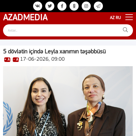
AZAD
MEDIA
AZ
RU
5 dövlətin içində Leyla xanımın təşəbbüsü
17-06-2026, 09:00
+ A
- A