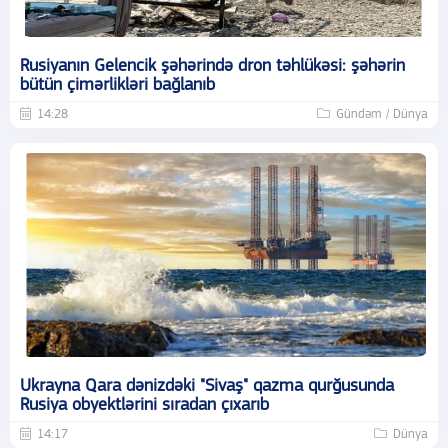
Rusiyanın Gelencik şəhərində dron təhlükəsi: şəhərin
bütün çimərlikləri bağlanıb
14:28
Gündəm / Dünya
Ukrayna Qara dənizdəki "Sivaş" qazma qurğusunda
Rusiya obyektlərini sıradan çıxarıb
14:17
Dünya