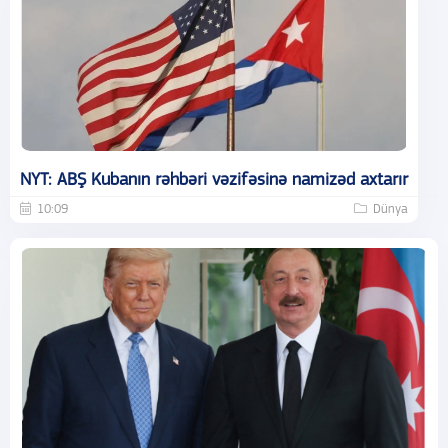
NYT: ABŞ Kubanın rəhbəri vəzifəsinə namizəd axtarır
10:09
Dünya