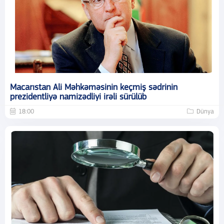
Macarıstan Ali Məhkəməsinin keçmiş sədrinin
prezidentliyə namizədliyi irəli sürülüb
18:00
Dünya