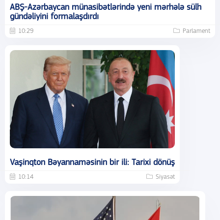
ABŞ-Azərbaycan münasibətlərində yeni mərhələ sülh
gündəliyini formalaşdırdı
10:29
Parlament
Vaşinqton Bəyannaməsinin bir ili: Tarixi dönüş
10:14
Siyasət