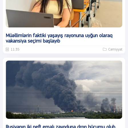
Müəllimlərin faktiki yaşayış rayonuna uyğun olaraq
vakansiya seçimi başlayıb
11:35
Cəmiyyət
Rusiyanın iki neft emalı zavoduna dron hücumu olub,