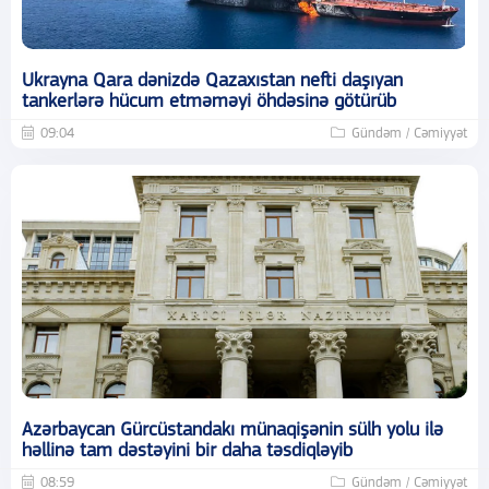
Ukrayna Qara dənizdə Qazaxıstan nefti daşıyan
tankerlərə hücum etməməyi öhdəsinə götürüb
09:04
Gündəm / Cəmiyyət
Azərbaycan Gürcüstandakı münaqişənin sülh yolu ilə
həllinə tam dəstəyini bir daha təsdiqləyib
08:59
Gündəm / Cəmiyyət