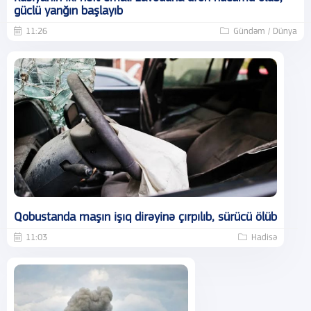
güclü yanğın başlayıb
11:26
Gündəm / Dünya
Qobustanda maşın işıq dirəyinə çırpılıb, sürücü ölüb
11:03
Hadisə