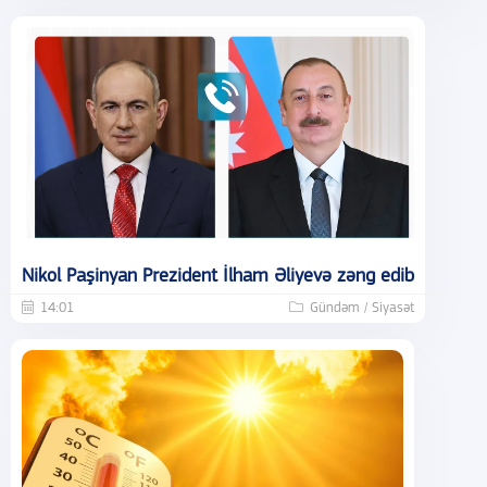
Nikol Paşinyan Prezident İlham Əliyevə zəng edib
14:01
Gündəm / Siyasət