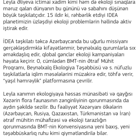
Leyla Əliyeva ictimai xadim kimi həm də ekoloji sınaqlara
məruz qalan dünyanın bu gününü və sabahını düşünən
böyük təşkilatçıdır. 15 ildir ki, rəhbərlik etdiyi IDEA
planetimizin üzləşdiyi ekoloji problemlərin həllində aktiv
iştirak edir.
İDEA təşkilatı təkcə Azərbaycanda bu uğurlu missiyanı
gerçəkləşdirmklə kifayətlənmir, beynəlxalq qurumlarla sıx
əməkdaşlıq edir, qlobal gənclər ekoloji kampaniyaları
həyata keçirir. O, cümlədən BMT-nin Ətraf Mühit
Proqramı, Beynəlxalq Ekologiya Təşəbbüsü və s. nüfuzlu
təşkilatlarla iqlim məsələlərini müzakirə edir, töhfə verir,
“yaşıl həmrəylik” platformasına çevrilir.
Leyla xanımın ekologiyaya həssas münasibəti və qayğısı
Xəzərin flora faunasının zənginliyinin qorunmasında da
aydın şəkildə sezilir. Bu fəaliyyət Xəzəryanı ölkələrin
(Azərbaycan, Rusiya, Qazaxıstan, Türkmənistan və İran)
ətraf mühitin mühafizəsi və ekoloji tarazlığın
qorunmasında BMT-nin Konvensiyasına yeni baxış, yeni
təşəbbüskarlıq ruhu kimi qiymətləndirilə bilər.