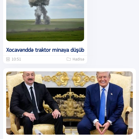
Xocavənddə traktor minaya düşüb
10:51
Hadisə