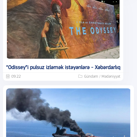
“Odissey”i pulsuz izləmək istəyənlərə - Xəbərdarlıq
09:22
Gündəm / Mədəniyyət