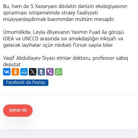
Bu, həm də 5 Xəzəryanı dövlətin dənizin ekologiyasının
qorunması istiqamətində straeji fəaliyyəti
müəyyənləşdirmək baxımından mühüm mesajdır.
Ümumilikdə, Leyla Əliyevanın Yasmin Fuad ilə görüşü
IDEA və UNCCD arasında sıx əməkdaşlığın inkişafı və
gələcək layihələr üçün növbəti fürsət sayıla bilər.
Vaqif Abdullayev Siyasi elmlər doktoru, professor sabiq
deputat
Facebook-da Paylaş
Şərhlər (0)