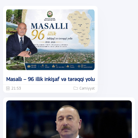
Masallı – 96 illik inkişaf və tərəqqi yolu
21:53
Cəmiyyət