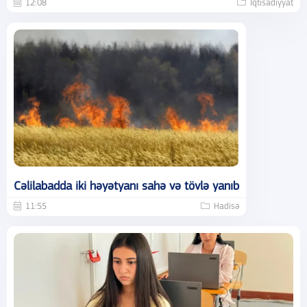
12:08
İqtisadiyyat
Cəlilabadda iki həyətyanı sahə və tövlə yanıb
11:55
Hadisə