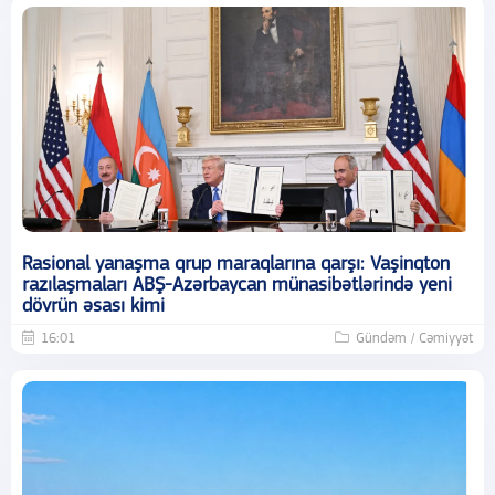
Rasional yanaşma qrup maraqlarına qarşı: Vaşinqton
razılaşmaları ABŞ-Azərbaycan münasibətlərində yeni
dövrün əsası kimi
16:01
Gündəm / Cəmiyyət