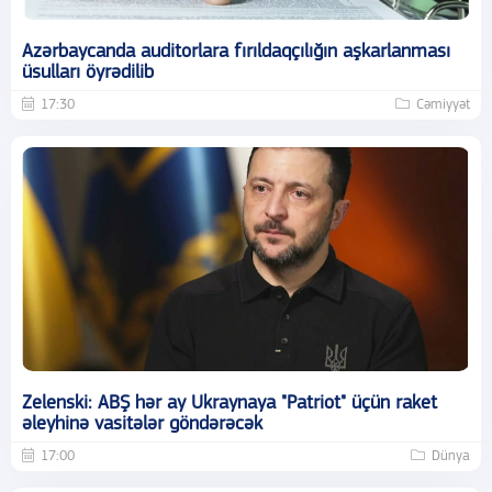
Azərbaycanda auditorlara fırıldaqçılığın aşkarlanması
üsulları öyrədilib
17:30
Cəmiyyət
Zelenski: ABŞ hər ay Ukraynaya "Patriot" üçün raket
əleyhinə vasitələr göndərəcək
17:00
Dünya