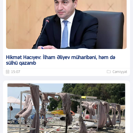
Hikmət Hacıyev: İlham Əliyev müharibəni, həm də
sülhü qazanıb
15:07
Cəmiyyət