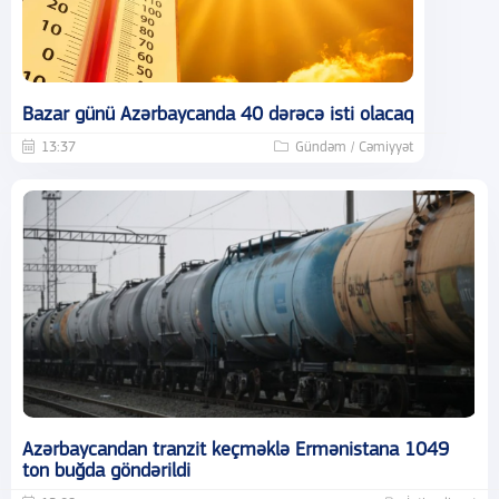
Bazar günü Azərbaycanda 40 dərəcə isti olacaq
13:37
Gündəm / Cəmiyyət
Azərbaycandan tranzit keçməklə Ermənistana 1049
ton buğda göndərildi