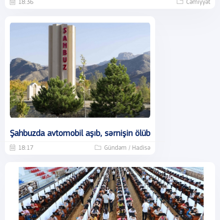
18:36
Cəmiyyət
Şahbuzda avtomobil aşıb, sərnişin ölüb
18:17
Gündəm / Hadisə