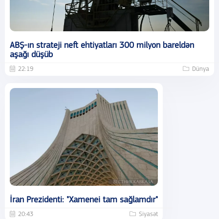
ABŞ-ın strateji neft ehtiyatları 300 milyon bareldən
aşağı düşüb
22:19
Dünya
İran Prezidenti: "Xamenei tam sağlamdır"
20:43
Siyasət