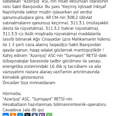
səbəbkarı “Azərişıq” ASC-nin İnsan Resursları İdarəsinin
rəisi Sakit Baxışovdur. Bu şəxs “Keçmiş İqtisadi İnkişaf
Nazirliyində sektor müdiri işləyərkən yol verdiyi
qanunsuzluqlara görə, AR CM-nin 308.2 (dövlət
satınalmalarını qanunsuz keçirmə), 311.3.1 (mütəşəkkil
dəstə ilə rüşvətalma), 311.3.2 (təkrar rüşvətalma),
311.3.3-cü (külli miqdrada rüşvətalma) maddələrilə
təsirlli bilinərək Ağır Cinayətlər üzrə Məhkəmənin hökmü
ilə 1 il şərti cəza alamış təqaüdçü-Sakit Baxışovdan
qayda-qanun, haqq-ədalət gözləmək məntiqsizlikdir !
Xahiş edirəm “Azərişıq” ASC-nin “Sumqayıt” RETSİ-dəki
özbaşınalıqlar barəsində tədbir görülməsi ilə yanaşı,
energetika sistemindəki 16 illik iş təcrübəmi və ailə
vəziyyətimi nəzərə alaraq vəzifəmin artırılmasında
köməklik göstərəsiniz.
Öncədən Sizə minnətdaram
Hörmətlə,
“Azərişıq” ASC, “Sumqayıt” RETSİ-nin
Hesabatların hazırlanması bölməsinintexnik-operatoru
Cavadova Jalə Əli qızı