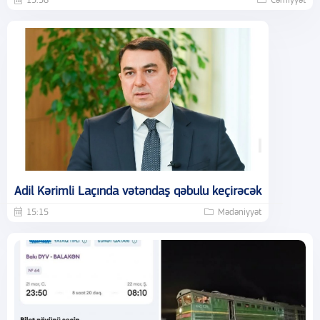
15:56
Cəmiyyət
Adil Kərimli Laçında vətəndaş qəbulu keçirəcək
15:15
Mədəniyyət