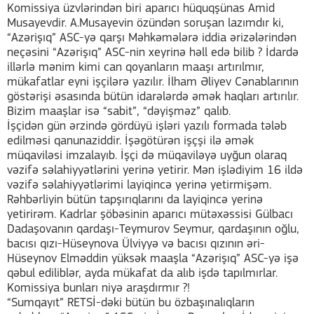
Komissiya üzvlərindən biri aparıcı hüquqşünas Amid
Musayevdir. A.Musayevin özündən soruşan lazımdır ki,
“Azərişıq” ASC-yə qarşı Məhkəmələrə iddia ərizələrindən
neçəsini “Azərişıq” ASC-nin xeyrinə həll edə bilib ? İdardə
illərlə mənim kimi can qoyanların maaşı artırılmır,
mükafatlar eyni işçilərə yazılır. İlham Əliyev Cənablarının
göstərişi əsasında bütün idarələrdə əmək haqları artırılır.
Bizim maaşlar isə “sabit”, “dəyişməz” qalıb.
İşçidən gün ərzində gördüyü işləri yazılı formada tələb
edilməsi qanunaziddir. İşəgötürən işçşi ilə əmək
müqaviləsi imzalayıb. İşçi də müqaviləyə uyğun olaraq
vəzifə səlahiyyətlərini yerinə yetirir. Mən işlədiyim 16 ildə
vəzifə səlahiyyətlərimi layiqincə yerinə yetirmişəm.
Rəhbərliyin bütün tapşırıqlarını da layiqincə yerinə
yetirirəm. Kadrlar şöbəsinin aparıcı mütəxəssisi Gülbacı
Dadaşovanın qardaşı-Teymurov Seymur, qardaşının oğlu,
bacısı qızı-Hüseynova Ülviyyə və bacısı qızının əri-
Hüseynov Elməddin yüksək maaşla “Azərişıq” ASC-yə işə
qəbul ediliblər, ayda mükafat da alıb işdə tapılmırlar.
Komissiya bunları niyə araşdırmır ?!
“Sumqayıt” RETSİ-dəki bütün bu özbaşınalıqların