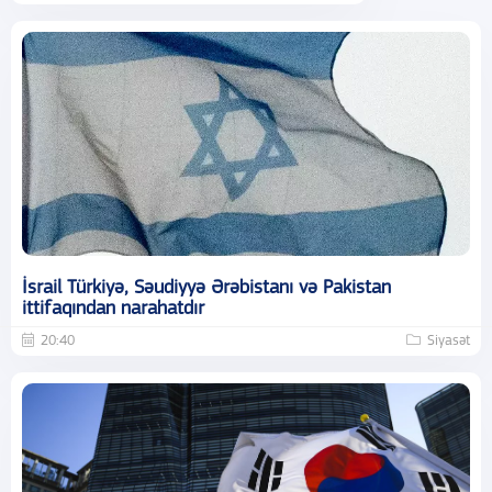
İsrail Türkiyə, Səudiyyə Ərəbistanı və Pakistan
ittifaqından narahatdır
20:40
Siyasət