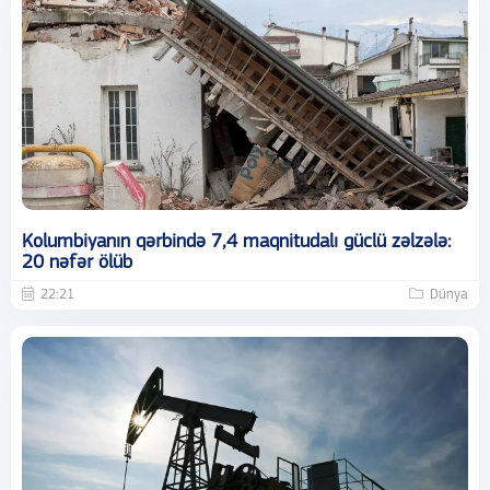
Kolumbiyanın qərbində 7,4 maqnitudalı güclü zəlzələ:
20 nəfər ölüb
22:21
Dünya