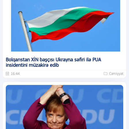
Bolqarıstan XİN başçısı Ukrayna səfiri ilə PUA
insidentini müzakirə edib
16:44
Cəmiyyət