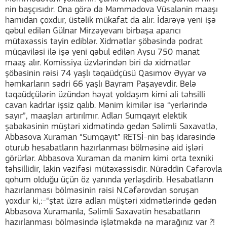
nin başçısıdır. Ona görə də Məmmədova Vüsalənin maaşı
hamıdan çoxdur, üstəlik mükafat da alır. İdarəyə yeni işə
qəbul edilən Gülnar Mirzəyevanı birbaşa aparıcı
mütəxəssis təyin ediblər. Xidmətlər şöbəsində podrat
müqaviləsi ilə işə yeni qəbul edilən Aysu 750 manat
maaş alır. Komissiya üzvlərindən biri də xidmətlər
şöbəsinin rəisi 74 yaşlı təqaüdçüsü Qasımov Əyyar və
həmkarların sədri 66 yaşlı Bayram Paşayevdir. Belə
təqaüdçülərin üzündən həyat yoldaşım kimi ali təhsilli
cavan kadrlar işsiz qalıb. Mənim kimilər isə “yerlərində
sayır”, maaşları artırılmır. Adları Sumqayıt elektik
şəbəkəsinin müştəri xidmətində gedən Səlimli Səxavətlə,
Abbasova Xuraman “Sumqayıt” RETSİ-nin baş idarəsində
oturub hesabatların hazırlanması bölməsinə aid işləri
görürlər. Abbasova Xuraman da mənim kimi orta texniki
təhsillidir, lakin vəzifəsi mütəxəssisdir. Nürəddin Cəfərovla
qohum olduğu üçün öz yanında yerləşdirib. Hesabatların
hazırlanması bölməsinin rəisi N.Cəfərovdan soruşan
yoxdur ki,:-“ştat üzrə adları müştəri xidmətlərində gedən
Abbasova Xuramanla, Səlimli Səxavətin hesabatların
hazırlanması bölməsində işlətməkdə nə marağınız var ?!