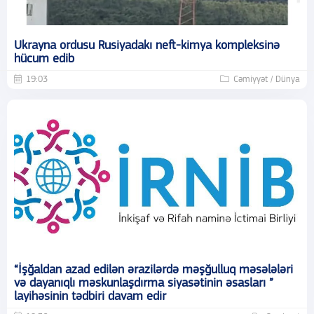
Ukrayna ordusu Rusiyadakı neft-kimya kompleksinə
hücum edib
19:03
Cəmiyyət / Dünya
“İşğaldan azad edilən ərazilərdə məşğulluq məsələləri
və dayanıqlı məskunlaşdırma siyasətinin əsasları ”
layihəsinin tədbiri davam edir