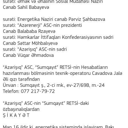
surəti: Əmək və Əhalinin Sosial Müdafiəsi Naziri
Cənab Sahil Babayevə
surəti: Energetika Naziri cənab Pərviz Şahbazova
surəti: “Azərenerji” ASC-nin prezidenti
Cənab Balababa Rzayevə
surəti: Həmkarlar İttifaqları Konfederasiyasının sədri
Cənab Səttar Möhbalıyevə
surəti: “Azərişıq” ASC-nin sədri
Cənab Vüqar Əhmədova
“Azərişıq” ASC, “Sumqayıt” RETSİ-nin Hesabatların
hazırlanması bölməsinin texnik-operatoru Cavadova Jalə
Əli qızı tərəfindən
Ünvan : Sumqayıt ş., 2-ci mk., ev-27/69B, m.-24
Telefon: 077 217-79-72
“Azərişıq” ASC-nin “Sumqayıt” RETSİ-dəki
özbaşınalıqlardan
Ş İ K A Y Ə T
Mən 16 ildir ki, energetika sistemində işləyirəm. Bakı