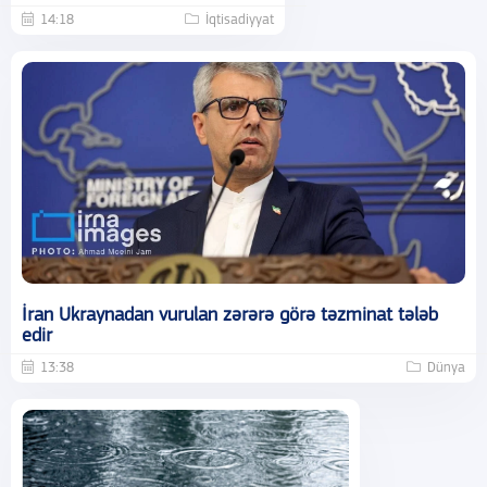
14:18
İqtisadiyyat
İran Ukraynadan vurulan zərərə görə təzminat tələb
edir
13:38
Dünya