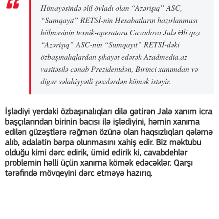
Himayəsində əlil övladı olan “Azərişıq” ASC,
“Sumqayıt” RETSİ-nin Hesabatların hazırlanması
bölməsinin texnik-operatoru Cavadova Jalə Əli qızı
“Azərişıq” ASC-nin “Sumqayıt” RETSİ-dəki
özbaşınalıqlardan şikayət edərək Azadmedia.az
vasitəsilə cənab Prezidentdən, Birinci xanımdan və
digər səlahiyyətli şəxslərdən kömək istəyir.
İşlədiyi yerdəki özbaşınalıqları dilə gətirən Jalə xanım icra
başçılarından birinin bacısı ilə işlədiyini, həmin xanıma
edilən güzəştlərə rəğmən özünə olan haqsızlıqları qələmə
alıb, ədalətin bərpa olunmasını xahiş edir. Biz məktubu
olduğu kimi dərc edirik, ümid edirik ki, cavabdehlər
problemin həlli üçün xanıma kömək edəcəklər. Qarşı
tərəfində mövqeyini dərc etməyə hazırıq.