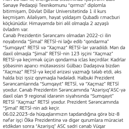
Sənaye Pedaqoji Texnikomunu “qırmızı” diplomla
bitirmişəm, Dövlət Dillər Universitetində 1 il kurs
keçmişəm. Ailəliyəm, həyat yoldaşım Qubadlı r.məcburi
köçkünüdür. Himayəmdə biri əlil olmaqla 2 azyaşlı
övladım var.
Cənab Prezidentin Sərəncamı olmadan 2022-ci ilin
noyabrında “Şimal” RETSİ-ni ləğv edib “qondarma”
“Sumqayıt” RETSİ və “Xaçmaz” RETSİ-lər yaradıldı. Mən də
daxil olmaqla “Şimal” RETSİ-nin 123 işçini “Xaçmaz”
RETSİ-yə keçirmək üçün qondarma iclas keçirdilər. Kadrlar
şöbəsinin aparıcı mütəxəssisi Gülbacı Dadaşova bizdən
“Xaçmaz” RETSİ-yə keçid ərizəsi yazmağı tələb etdi, əks
halda bizi işsiz qoymaqla hədələdi. Halbuki Prezident
Sərəncamlarında “Sumqayıt” RETSİ, və “Xaçmaz” RETSİ
yoxdur. Cənab Prezidentin Sərəncamında “Azərişıq”ASC-yə
daxil olan 9 regional idarənin siyahısında “Sumqayıt”
RETSİ “Xaçmaz” RETSİ yoxdur. Prezident Sərəncamında
“Şimal” RETSİ-nin adı keçir.
06.02.2023-də hüquqlarımızın tapdandığına görə biz-8
nəfər işçi Ölkə Prezidentinə və digər qurumlara müraciət
etdikdən sonra “Azərişıq” ASC sədri cənab Vüqar