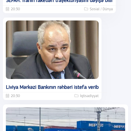
SEPAH: İranın raketləri trayektoriyasını dəyişə bilir
20:30
Sosial / Dünya
Liviya Mərkəzi Bankının rəhbəri istefa verib
20:30
İqtisadiyyat