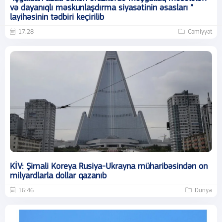
və dayanıqlı məskunlaşdırma siyasətinin əsasları ”
layihəsinin tədbiri keçirilib
17:28
Cəmiyyət
KİV: Şimali Koreya Rusiya-Ukrayna müharibəsindən on
milyardlarla dollar qazanıb
16:46
Dünya