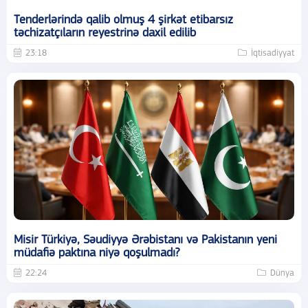
Tenderlərində qalib olmuş 4 şirkət etibarsız
təchizatçıların reyestrinə daxil edilib
23:18
İqtisadiyyat
Misir Türkiyə, Səudiyyə Ərəbistanı və Pakistanın yeni
müdafiə paktına niyə qoşulmadı?
22:24
Dünya