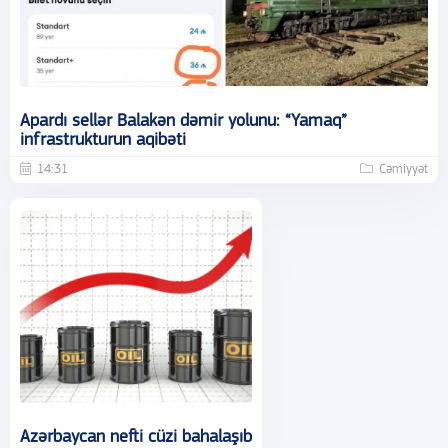
Apardı sellər Balakən dəmir yolunu: “Yamaq”
infrastrukturun aqibəti
14:31
Cəmiyyət
Azərbaycan nefti cüzi bahalaşıb