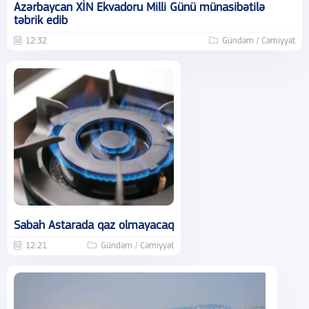
Azərbaycan XİN Ekvadoru Milli Günü münasibətilə
təbrik edib
12:32
Gündəm / Cəmiyyət
Sabah Astarada qaz olmayacaq
12:21
Gündəm / Cəmiyyət