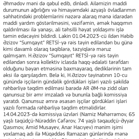
Əhmədov məni də qəbul edib, dinlədi. Ailəmizin maddi
durumunun ağırlığını və himayəmdəki azyaşlı övladlarımın
səhhətindəki problemlərini nəzərə alaraq mənə idarədən
maddi yardım göstərilməsini, vəzifəmin, əmək haqqımın
qaldırılması ilə yanaşı, ali təhsilli həyat yoldaşımı işlə
təmin edəcəyini bildirdi. Lakin 01.04.2023-cü ildən Həbib
Əzizov “Sumqayıt” RETSİ-yə rəis təyin ediləndən bu günə
kimi davamlı olaraq təqiblərə, təzyiqlərə məruz
qalmışam. H.Əzizov “Sumqayıt” RETSİ-yə rəis təyin
ediləndən sonra kollektiv iclasda haqq-ədaləti tərəfdarı
olduğunu bəyan etməsinə baxmayaraq, dediklərinin tam
əksi ilə qarşılaşdım. Belə ki, H.Əzizov təyinatının 10-cu
günündə işçilərin gündəlik gördükləri işləri yazılı şəkildə
rəhbərliyə təqdim edilməsi barədə AR ƏM-nə zidd olan
qanunsuz bir əmr imzaladı və bununla bağlı komissiya
yaratdı. Qanunsuz əmrə əsasən işçilər gördükləri işləri
yazılı formada rəhbərliyə təqdim etməlidirlər.
14.04.2023-də komissiya üzvləri (Namiz Məhərrəmov, 65
yaşlı təqüdçü-Nürəddin Cəfərov, 74 yaşlı təqaudçü-Əyyar
Qasımov, Amid Musayev, Anar Hacıyev) mənim işimi
yoxlamaq adı ilə Müqəddəs Ramazan günlərində mənə