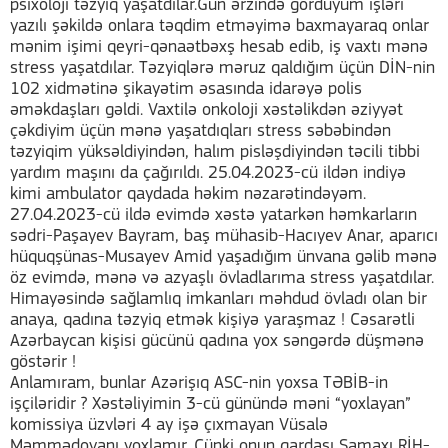
psixoloji təzyiq yaşatdılar.Gün ərzində gördüyüm işləri
yazılı şəkildə onlara təqdim etməyimə baxmayaraq onlar
mənim işimi qeyri-qənaətbəxş hesab edib, iş vaxtı mənə
stress yaşatdılar. Təzyiqlərə məruz qaldığım üçün DİN-nin
102 xidmətinə şikayətim əsasında idarəyə polis
əməkdaşları gəldi. Vaxtilə onkoloji xəstəlikdən əziyyət
çəkdiyim üçün mənə yaşatdıqları stress səbəbindən
təzyiqim yüksəldiyindən, halım pisləşdiyindən təcili tibbi
yardım maşını da çağırıldı. 25.04.2023-cü ildən indiyə
kimi ambulator qaydada həkim nəzarətindəyəm.
27.04.2023-cü ildə evimdə xəstə yatarkən həmkarların
sədri-Paşayev Bayram, baş mühasib-Hacıyev Anar, aparıcı
hüquqşünas-Musayev Amid yaşadığım ünvana gəlib mənə
öz evimdə, mənə və azyaşlı övladlarıma stress yaşatdılar.
Himayəsində sağlamlıq imkanları məhdud övladı olan bir
anaya, qadına təzyiq etmək kişiyə yaraşmaz ! Cəsarətli
Azərbaycan kişisi gücünü qadına yox səngərdə düşmənə
göstərir !
Anlamıram, bunlar Azərişıq ASC-nin yoxsa TƏBİB-in
işçiləridir ? Xəstəliyimin 3-cü günündə məni “yoxlayan”
komissiya üzvləri 4 ay işə çıxmayan Vüsalə
Məmmədovanı yoxlamır. Çünki onun qardaşı Şamaxı RİH-