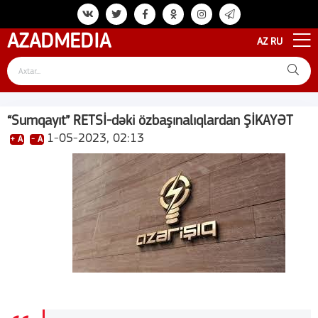
AZAD
MEDIA
AZ
RU
“Sumqayıt” RETSİ-dəki özbaşınalıqlardan ŞİKAYƏT
1-05-2023, 02:13
+ A
- A