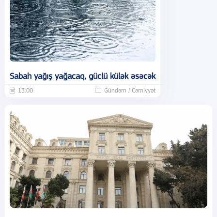
Sabah yağış yağacaq, güclü külək əsəcək
13:00
Gündəm / Cəmiyyət