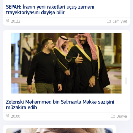
SEPAH: İranın yeni raketləri uçuş zamanı
trayektoriyasını dəyişə bilir
20:22
Cəmiyyət
Zelenski Məhəmməd bin Salmanla Məkkə sazişini
müzakirə edib
20:00
Dünya