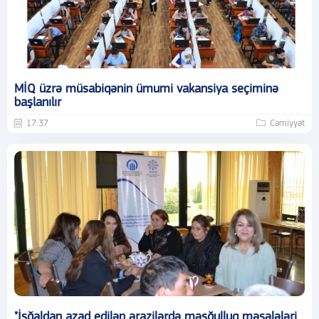
MİQ üzrə müsabiqənin ümumi vakansiya seçiminə
başlanılır
17:37
Cəmiyyət
"İşğaldan azad edilən ərazilərdə məşğulluq məsələləri