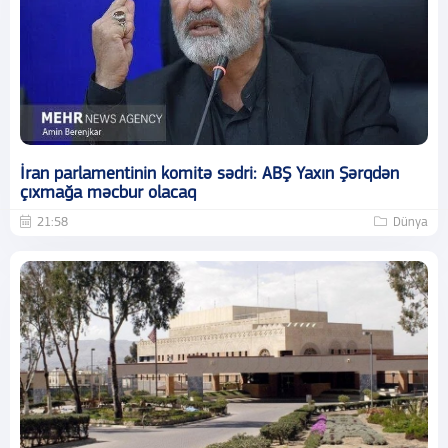
İran parlamentinin komitə sədri: ABŞ Yaxın Şərqdən
çıxmağa məcbur olacaq
21:58
Dünya