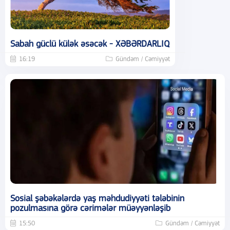
Sabah güclü külək əsəcək - XƏBƏRDARLIQ
16:19
Gündəm / Cəmiyyət
Sosial şəbəkələrdə yaş məhdudiyyəti tələbinin
pozulmasına görə cərimələr müəyyənləşib
15:50
Gündəm / Cəmiyyət