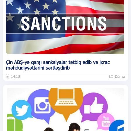
Çin ABŞ-yə qarşı sanksiyalar tətbiq edib və ixrac
məhdudiyyətlərini sərtləşdirib
14:13
Dünya