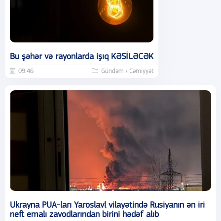
Bu şəhər və rayonlarda işıq KƏSİLƏCƏK
09:46
Gündəm / Cəmiyyət
Ukrayna PUA-ları Yaroslavl vilayətində Rusiyanın ən iri
neft emalı zavodlarından birini hədəf alıb