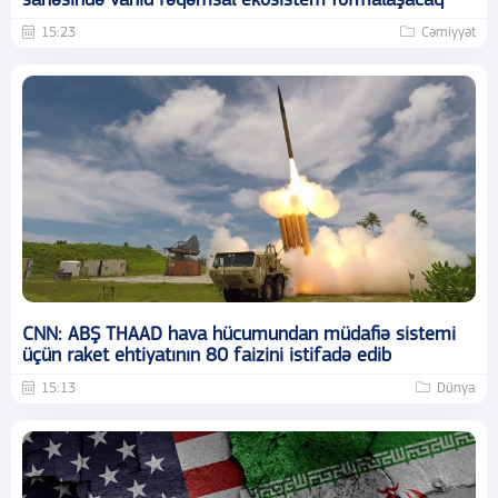
sahəsində vahid rəqəmsal ekosistem formalaşacaq
15:23
Cəmiyyət
CNN: ABŞ THAAD hava hücumundan müdafiə sistemi
üçün raket ehtiyatının 80 faizini istifadə edib
15:13
Dünya