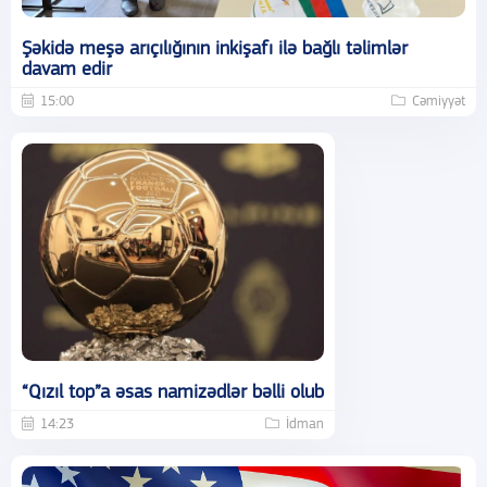
Şəkidə meşə arıçılığının inkişafı ilə bağlı təlimlər
davam edir
15:00
Cəmiyyət
“Qızıl top”a əsas namizədlər bəlli olub
14:23
İdman