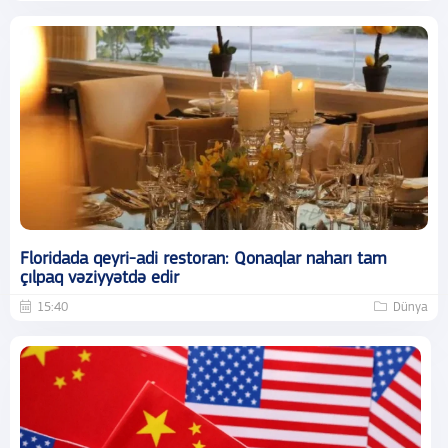
Floridada qeyri-adi restoran: Qonaqlar naharı tam
çılpaq vəziyyətdə edir
15:40
Dünya