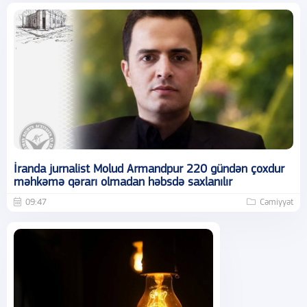
İranda jurnalist Molud Armandpur 220 gündən çoxdur
məhkəmə qərarı olmadan həbsdə saxlanılır
09:47
Cəmiyyət