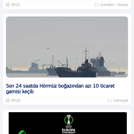
09:21
Gündəm / Dünya
Son 24 saatda Hörmüz boğazından azı 10 ticarət
gəmisi keçib
09:20
Cəmiyyət