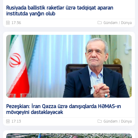
Rusiyada ballistik raketlər üzrə tədqiqat aparan
institutda yanğın olub
17:36
Gündəm / Dünya
Pezeşkian: İran Qəzza üzrə danışıqlarda HƏMAS-ın
mövqeyini dəstəkləyəcək
17:13
Gündəm / Dünya