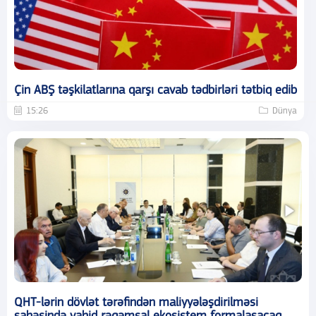
Çin ABŞ təşkilatlarına qarşı cavab tədbirləri tətbiq edib
15:26
Dünya
QHT-lərin dövlət tərəfindən maliyyələşdirilməsi