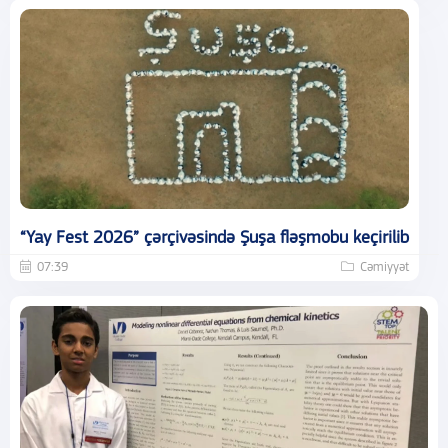
“Yay Fest 2026” çərçivəsində Şuşa fləşmobu keçirilib
07:39
Cəmiyyət