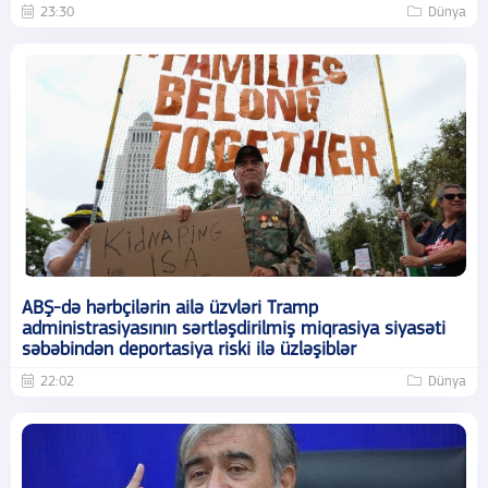
23:30
Dünya
ABŞ-də hərbçilərin ailə üzvləri Tramp
administrasiyasının sərtləşdirilmiş miqrasiya siyasəti
səbəbindən deportasiya riski ilə üzləşiblər
22:02
Dünya