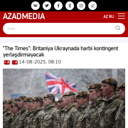
AZAD
MEDIA
AZ
RU
"The Times": Britaniya Ukraynada hərbi kontingent
yerləşdirməyəcək
14-08-2025, 08:10
+ A
- A