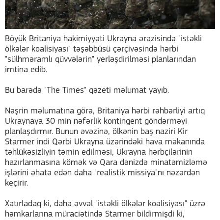
Böyük Britaniya hakimiyyəti Ukrayna ərazisində "istəkli
ölkələr koalisiyası" təşəbbüsü çərçivəsində hərbi
"sülhməramlı qüvvələrin" yerləşdirilməsi planlarından
imtina edib.
Bu barədə "The Times" qəzeti məlumat yayıb.
Nəşrin məlumatına görə, Britaniya hərbi rəhbərliyi artıq
Ukraynaya 30 min nəfərlik kontingent göndərməyi
planlaşdırmır. Bunun əvəzinə, ölkənin baş naziri Kir
Starmer indi Qərbi Ukrayna üzərindəki hava məkanında
təhlükəsizliyin təmin edilməsi, Ukrayna hərbçilərinin
hazırlanmasına kömək və Qara dənizdə minatəmizləmə
işlərini əhatə edən daha "realistik missiya"nı nəzərdən
keçirir.
Xatırladaq ki, daha əvvəl "istəkli ölkələr koalisiyası" üzrə
həmkarlarına müraciətində Starmer bildirmişdi ki,