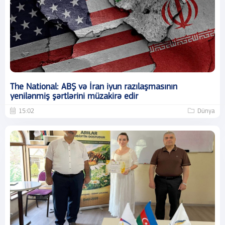
The National: ABŞ və İran iyun razılaşmasının
yenilənmiş şərtlərini müzakirə edir
15:02
Dünya