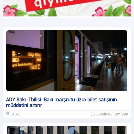
ADY Bakı–Tbilisi–Bakı marşrutu üzrə bilet satışının
müddətini artırır
10:49
Gündəm / Cəmiyyət