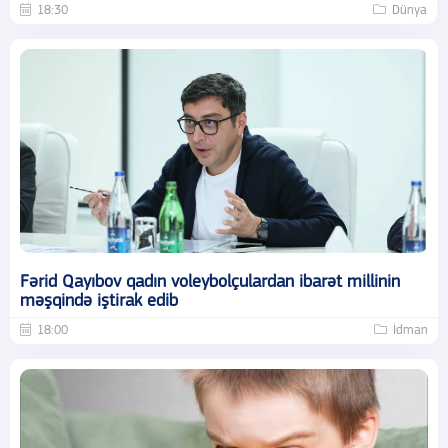
18:30
Dünya
Fərid Qayıbov qadın voleybolçulardan ibarət millinin
məşqində iştirak edib
18:00
İdman