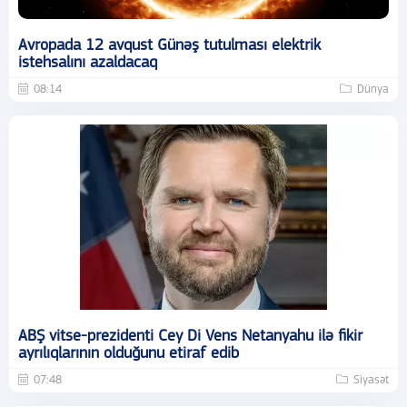
Avropada 12 avqust Günəş tutulması elektrik
istehsalını azaldacaq
08:14
Dünya
ABŞ vitse-prezidenti Cey Di Vens Netanyahu ilə fikir
ayrılıqlarının olduğunu etiraf edib
07:48
Siyasət