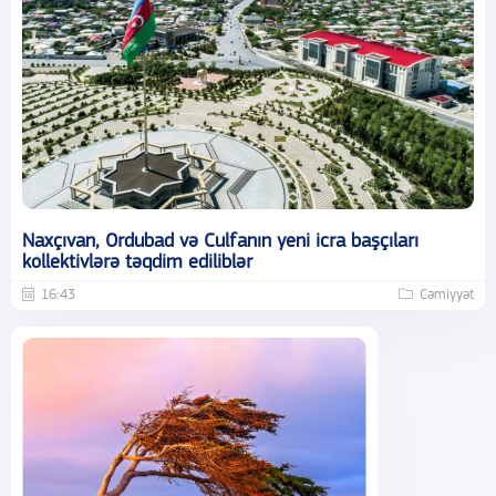
Naxçıvan, Ordubad və Culfanın yeni icra başçıları
kollektivlərə təqdim ediliblər
16:43
Cəmiyyət