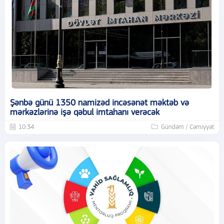
Şənbə günü 1350 namizəd incəsənət məktəb və
mərkəzlərinə işə qəbul imtahanı verəcək
10:34
Gündəm / Cəmiyyət