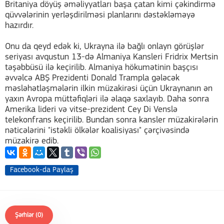
Britaniya döyüş əməliyyatları başa çatan kimi çəkindirmə
qüvvələrinin yerləşdirilməsi planlarını dəstəkləməyə
hazırdır.
Onu da qeyd edək ki, Ukrayna ilə bağlı onlayn görüşlər
seriyası avqustun 13-də Almaniya Kansleri Fridrix Mertsin
təşəbbüsü ilə keçirilib. Almaniya hökumətinin başçısı
əvvəlcə ABŞ Prezidenti Donald Trampla gələcək
məsləhətləşmələrin ilkin müzakirəsi üçün Ukraynanın ən
yaxın Avropa müttəfiqləri ilə əlaqə saxlayıb. Daha sonra
Amerika lideri və vitse-prezident Cey Di Venslə
telekonfrans keçirilib. Bundan sonra kansler müzakirələrin
nəticələrini "istəkli ölkələr koalisiyası" çərçivəsində
müzakirə edib.
Facebook-da Paylaş
Şərhlər (0)