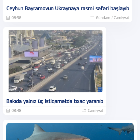
Ceyhun Bayramovun Ukraynaya rəsmi səfəri başlayıb
08:58
Gündəm / Cəmiyyət
Bakıda yalnız üç istiqamətdə tıxac yaranıb
08:48
Cəmiyyət