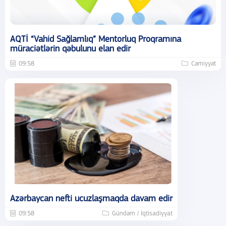
AQTİ “Vahid Sağlamlıq” Mentorluq Proqramına
müraciətlərin qəbulunu elan edir
09:58
Cəmiyyət
Azərbaycan nefti ucuzlaşmaqda davam edir
09:58
Gündəm / İqtisadiyyat