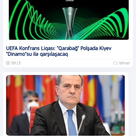
UEFA Konfrans Liqası: "Qarabağ" Polşada Kiyev
"Dinamo"su ilə qarşılaşacaq
09:13
İdman