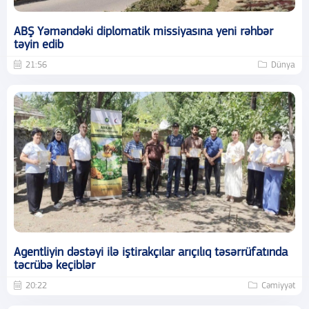
ABŞ Yəməndəki diplomatik missiyasına yeni rəhbər
təyin edib
21:56
Dünya
Agentliyin dəstəyi ilə iştirakçılar arıçılıq təsərrüfatında
təcrübə keçiblər
20:22
Cəmiyyət