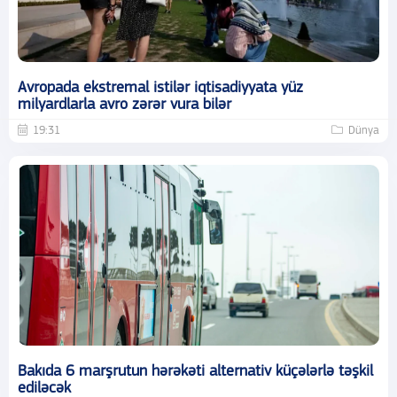
Avropada ekstremal istilər iqtisadiyyata yüz
milyardlarla avro zərər vura bilər
19:31
Dünya
Bakıda 6 marşrutun hərəkəti alternativ küçələrlə təşkil
ediləcək