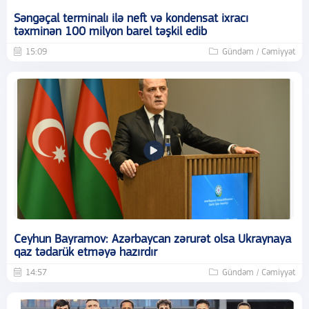
Səngəçal terminalı ilə neft və kondensat ixracı
təxminən 100 milyon barel təşkil edib
15:09
Gündəm / Cəmiyyət
Ceyhun Bayramov: Azərbaycan zərurət olsa Ukraynaya
qaz tədarük etməyə hazırdır
14:57
Gündəm / Cəmiyyət