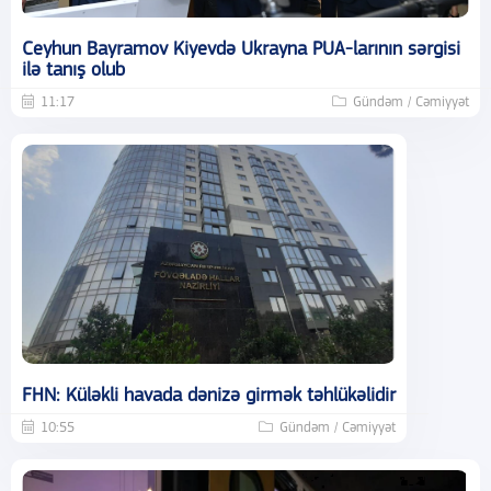
Ceyhun Bayramov Kiyevdə Ukrayna PUA-larının sərgisi
ilə tanış olub
11:17
Gündəm / Cəmiyyət
FHN: Küləkli havada dənizə girmək təhlükəlidir
10:55
Gündəm / Cəmiyyət