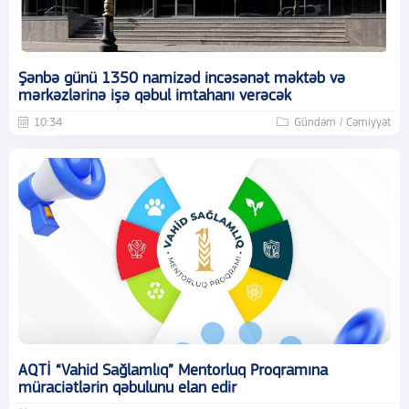
Şənbə günü 1350 namizəd incəsənət məktəb və
mərkəzlərinə işə qəbul imtahanı verəcək
10:34
Gündəm / Cəmiyyət
AQTİ “Vahid Sağlamlıq” Mentorluq Proqramına
müraciətlərin qəbulunu elan edir