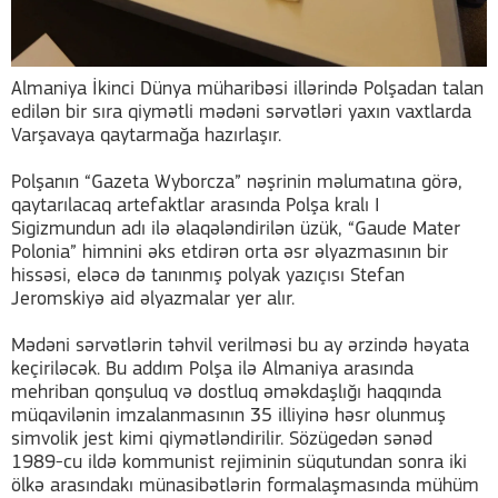
Almaniya İkinci Dünya müharibəsi illərində Polşadan talan
edilən bir sıra qiymətli mədəni sərvətləri yaxın vaxtlarda
Varşavaya qaytarmağa hazırlaşır.
Polşanın “Gazeta Wyborcza” nəşrinin məlumatına görə,
qaytarılacaq artefaktlar arasında Polşa kralı I
Sigizmundun adı ilə əlaqələndirilən üzük, “Gaude Mater
Polonia” himnini əks etdirən orta əsr əlyazmasının bir
hissəsi, eləcə də tanınmış polyak yazıçısı Stefan
Jeromskiyə aid əlyazmalar yer alır.
Mədəni sərvətlərin təhvil verilməsi bu ay ərzində həyata
keçiriləcək. Bu addım Polşa ilə Almaniya arasında
mehriban qonşuluq və dostluq əməkdaşlığı haqqında
müqavilənin imzalanmasının 35 illiyinə həsr olunmuş
simvolik jest kimi qiymətləndirilir. Sözügedən sənəd
1989-cu ildə kommunist rejiminin süqutundan sonra iki
ölkə arasındakı münasibətlərin formalaşmasında mühüm