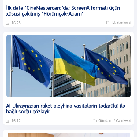
İlk dəfə "CineMastercard"da: ScreenX formatı üçün
xüsusi çəkilmiş “Hörümçək-Adam”
16:25
Mədəniyyət
Aİ Ukraynadan raket əleyhinə vasitələrin tədarükü ilə
bağlı sorğu gözləyir
16:12
Gündəm / Cəmiyyət