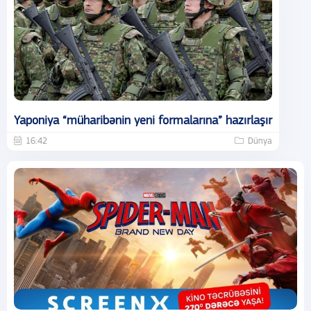
Yaponiya “müharibənin yeni formalarına” hazırlaşır
16:42
Dünya