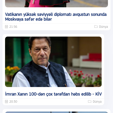
Vatikanın yüksək səviyyəli diplomatı avqustun sonunda
Moskvaya səfər edə bilər
21:56
Dünya
İmran Xanın 100-dən çox tərəfdarı həbs edilib - KİV
20:30
Dünya