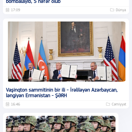
bombalayıb, 5 nəfər ölüb
17:09
Dünya
Vaşinqton sammitinin bir ili - İrəliləyən Azərbaycan,
ləngiyən Ermənistan - ŞƏRH
16:46
Cəmiyyət