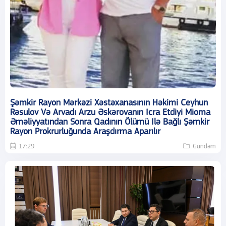
Şəmkir Rayon Mərkəzi Xəstəxanasının Həkimi Ceyhun
Rəsulov Və Arvadı Arzu Əskərovanın Icra Etdiyi Mioma
Əməliyyatından Sonra Qadının Ölümü Ilə Bağlı Şəmkir
Rayon Prokrurluğunda Araşdırma Aparılır
17:29
Gündəm