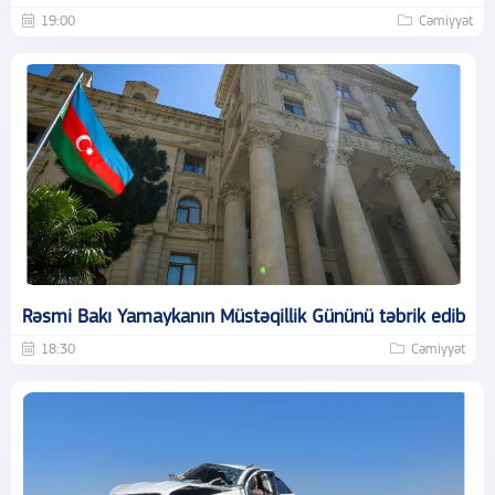
19:00
Cəmiyyət
Rəsmi Bakı Yamaykanın Müstəqillik Gününü təbrik edib
18:30
Cəmiyyət