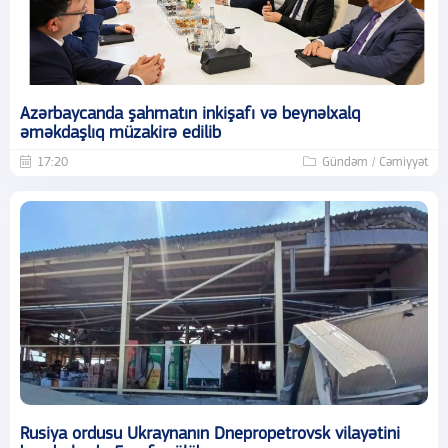
Azərbaycanda şahmatın inkişafı və beynəlxalq
əməkdaşlıq müzakirə edilib
17:20
Gündəm / Cəmiyyət
Rusiya ordusu Ukraynanın Dnepropetrovsk vilayətini