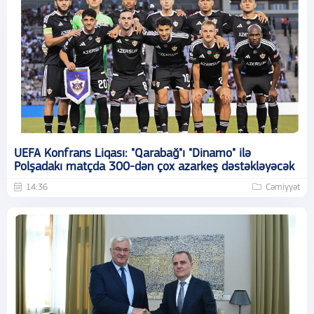
UEFA Konfrans Liqası: "Qarabağ"ı "Dinamo" ilə
Polşadakı matçda 300-dən çox azarkeş dəstəkləyəcək
14:36
Cəmiyyət