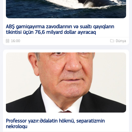
ABŞ gəmiqayırma zavodlarının və sualtı qayıqların
tikintisi üçün 76,6 milyard dollar ayıracaq
16:00
Dünya
Professor yazır:Ədalətin hökmü, separatizmin
nekroloqu