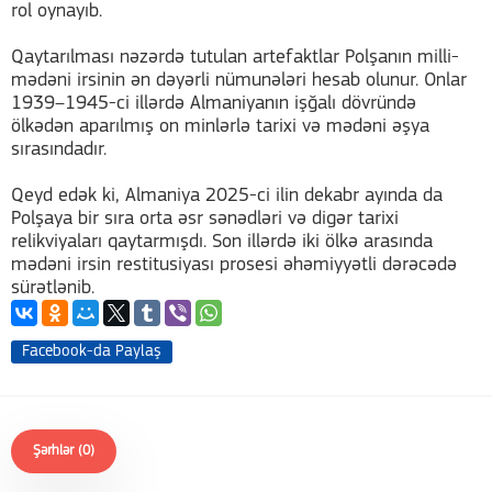
rol oynayıb.
Qaytarılması nəzərdə tutulan artefaktlar Polşanın milli-
mədəni irsinin ən dəyərli nümunələri hesab olunur. Onlar
1939–1945-ci illərdə Almaniyanın işğalı dövründə
ölkədən aparılmış on minlərlə tarixi və mədəni əşya
sırasındadır.
Qeyd edək ki, Almaniya 2025-ci ilin dekabr ayında da
Polşaya bir sıra orta əsr sənədləri və digər tarixi
relikviyaları qaytarmışdı. Son illərdə iki ölkə arasında
mədəni irsin restitusiyası prosesi əhəmiyyətli dərəcədə
sürətlənib.
Facebook-da Paylaş
Şərhlər (0)