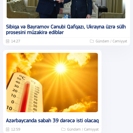
Sibiqa və Bayramov Cənubi Qafqazı, Ukrayna üzrə sülh
prosesini müzakirə ediblər
14:27
Gündəm / Cəmiyyət
Azərbaycanda sabah 39 dərəcə isti olacaq
12:59
Gündəm / Cəmiyyət