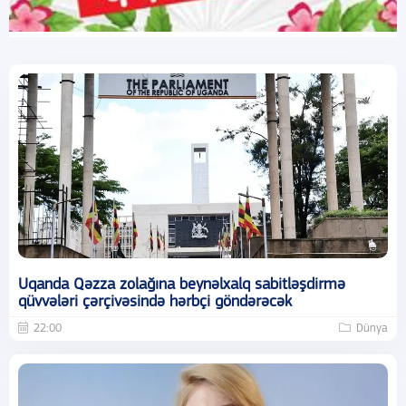
Uqanda Qəzza zolağına beynəlxalq sabitləşdirmə
qüvvələri çərçivəsində hərbçi göndərəcək
22:00
Dünya