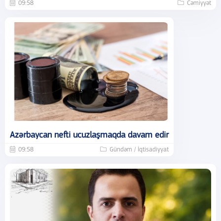
09:58
Cəmiyyət
Azərbaycan nefti ucuzlaşmaqda davam edir
09:58
Gündəm / İqtisadiyyat