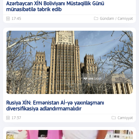
Azərbaycan XİN Boliviyanı Müstəqillik Günü
münasibətilə təbrik edib
17:45
Gündəm / Cəmiyyət
Rusiya XİN: Ermənistan Aİ-yə yaxınlaşmanı
diversifikasiya adlandırmamalıdır
17:37
Cəmiyyət