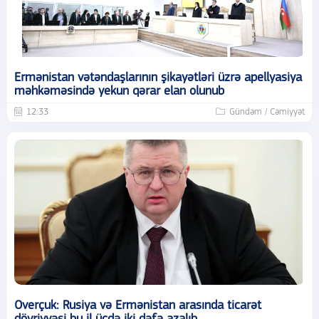
Ermənistan vətəndaşlarının şikayətləri üzrə apellyasiya
məhkəməsində yekun qərar elan olunub
12:33
Gündəm / Cəmiyyət
Overçuk: Rusiya və Ermənistan arasında ticarət