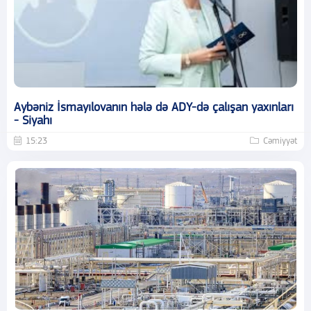
Aybəniz İsmayılovanın hələ də ADY-də çalışan yaxınları
- Siyahı
15:23
Cəmiyyət