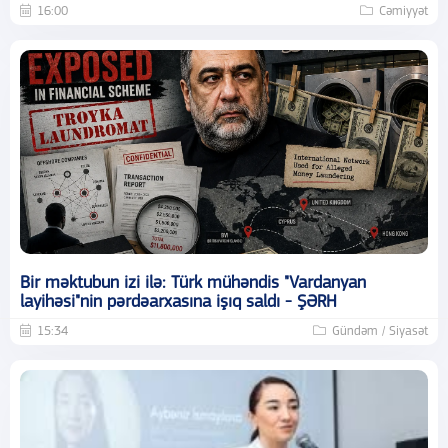
16:00
Cəmiyyət
Bir məktubun izi ilə: Türk mühəndis "Vardanyan
layihəsi"nin pərdəarxasına işıq saldı - ŞƏRH
15:34
Gündəm / Siyasət