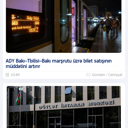
ADY Bakı–Tbilisi–Bakı marşrutu üzrə bilet satışının
müddətini artırır
10:49
Gündəm / Cəmiyyət