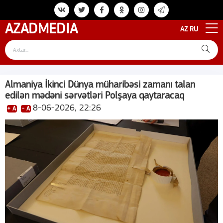
AZAD
MEDIA
AZ
RU
Almaniya İkinci Dünya müharibəsi zamanı talan
edilən mədəni sərvətləri Polşaya qaytaracaq
8-06-2026, 22:26
+ A
- A