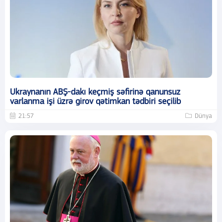
Ukraynanın ABŞ-dakı keçmiş səfirinə qanunsuz
varlanma işi üzrə girov qətimkan tədbiri seçilib
21:57
Dünya