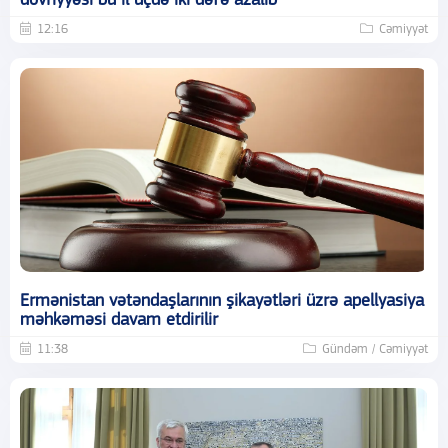
dövriyyəsi bu il üçdə iki dəfə azalıb
12:16
Cəmiyyət
Ermənistan vətəndaşlarının şikayətləri üzrə apellyasiya
məhkəməsi davam etdirilir
11:38
Gündəm / Cəmiyyət