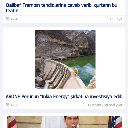
Qalibaf Trampın təhdidlərinə cavab verib: qurtarın bu
teatrı!
12:40
Dünya
ARDNF Perunun “Inkia Energy” şirkətinə investisiya edib
12:29
Gündəm / İqtisadiyyat