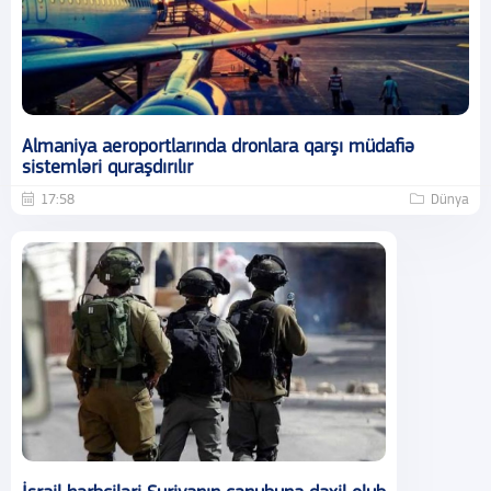
Almaniya aeroportlarında dronlara qarşı müdafiə
sistemləri quraşdırılır
17:58
Dünya