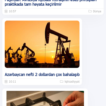
Paşinyan: Avrasiya İqtisadi İttifaqının əsas prinsipləri
praktikada tam həyata keçirilmir
10:37
Dünya
Azərbaycan nefti 2 dollardan çox bahalaşıb
10:11
İqtisadiyyat