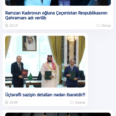
Ramzan Kadırovun oğluna Çeçenistan Respublikasının
Qəhrəmanı adı verilib
20:13
Dünya
Üçtərəfli sazişin detalları nədən ibarətdir?!
20:09
Siyasət