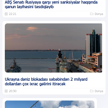
ABŞ Senatı Rusiyaya qarşı yeni sanksiyalar haqqında
qanun layihəsini təsdiqləyib
22:21
Dünya
Ukrayna dəniz blokadası səbəbindən 2 milyard
dollardan çox ixrac gəlirini itirəcək
20:30
Dünya