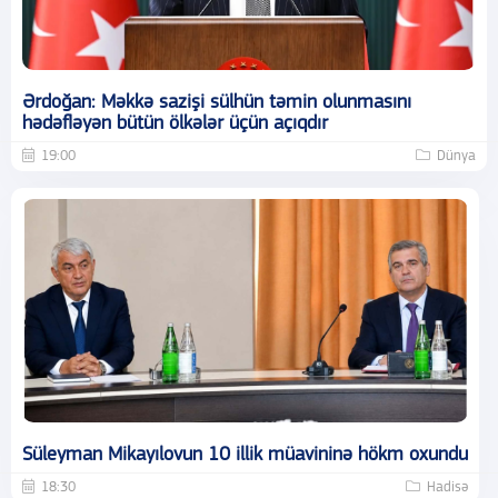
Ərdoğan: Məkkə sazişi sülhün təmin olunmasını
hədəfləyən bütün ölkələr üçün açıqdır
19:00
Dünya
Süleyman Mikayılovun 10 illik müavininə hökm oxundu
18:30
Hadisə