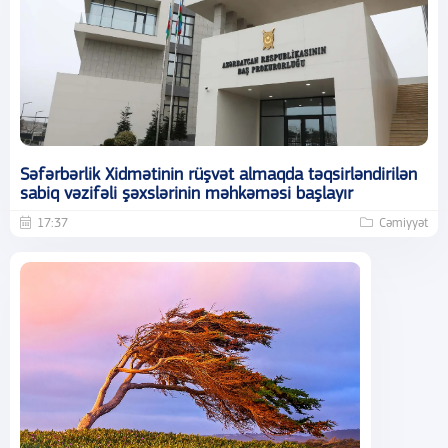
Səfərbərlik Xidmətinin rüşvət almaqda təqsirləndirilən
sabiq vəzifəli şəxslərinin məhkəməsi başlayır
17:37
Cəmiyyət