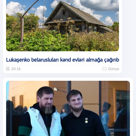
Lukaşenko belarusluları kənd evləri almağa çağırıb
20:16
Dünya