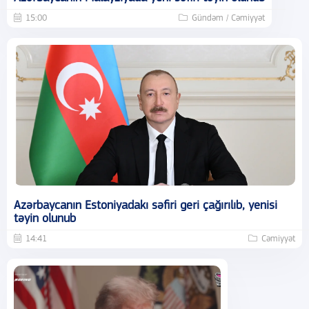
15:00
Gündəm / Cəmiyyət
Azərbaycanın Estoniyadakı səfiri geri çağırılıb, yenisi
təyin olunub
14:41
Cəmiyyət