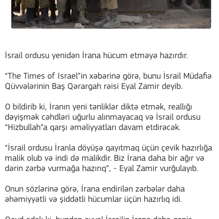
İsrail ordusu yenidən İrana hücum etməyə hazırdır.
“The Times of Israel”in xəbərinə görə, bunu İsrail Müdafiə
Qüvvələrinin Baş Qərargah rəisi Eyal Zamir deyib.
O bildirib ki, İranın yeni tənliklər diktə etmək, reallığı
dəyişmək cəhdləri uğurlu alınmayacaq və İsrail ordusu
“Hizbullah”a qarşı əməliyyatları davam etdirəcək.
“İsrail ordusu İranla döyüşə qayıtmaq üçün çevik hazırlığa
malik olub və indi də malikdir. Biz İrana daha bir ağır və
dərin zərbə vurmağa hazırıq”, - Eyal Zamir vurğulayıb.
Onun sözlərinə görə, İrana endirilən zərbələr daha
əhəmiyyətli və şiddətli hücumlar üçün hazırlıq idi.