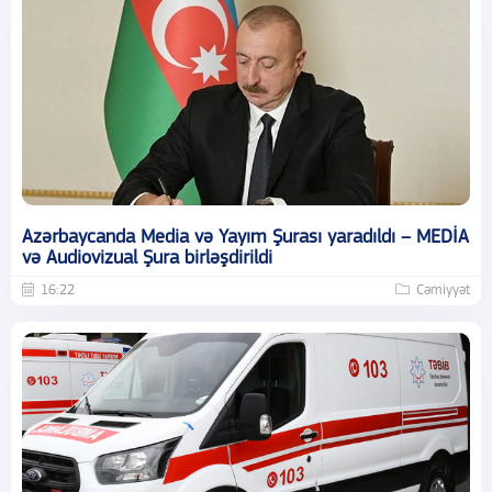
Azərbaycanda Media və Yayım Şurası yaradıldı – MEDİA
və Audiovizual Şura birləşdirildi
16:22
Cəmiyyət