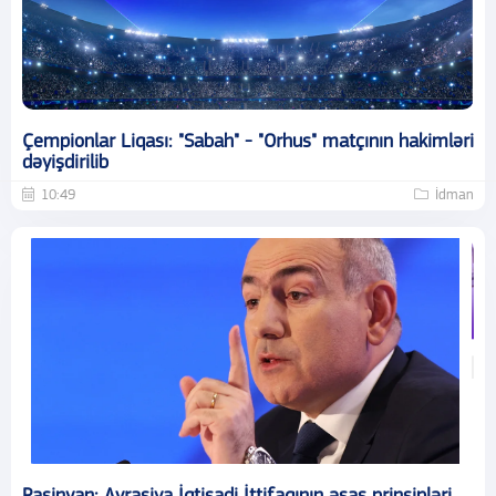
Çempionlar Liqası: "Sabah" - "Orhus" matçının hakimləri
dəyişdirilib
10:49
İdman