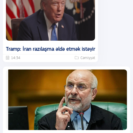
Tramp: İran razılaşma əldə etmək istəyir
14:34
Cəmiyyət