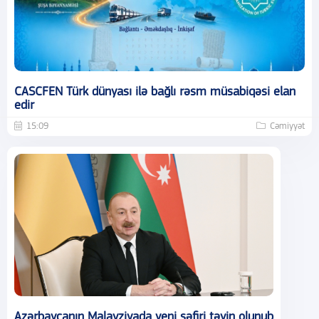
CASCFEN Türk dünyası ilə bağlı rəsm müsabiqəsi elan
edir
15:09
Cəmiyyət
Azərbaycanın Malayziyada yeni səfiri təyin olunub