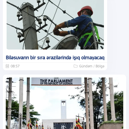
Biləsuvarın bir sıra ərazilərində işıq olmayacaq
08:57
Gündəm / Bölgə