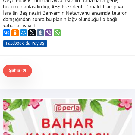
Qeyd edək ki, bundan əvvəl İsrailin İrana daha geniş
hücum planlaşdırdığı, ABŞ Prezidenti Donald Tramp və
İsrailin Baş naziri Benyamin Netanyahu arasında telefon
danışığından sonra bu planın ləğv olunduğu ilə bağlı
xəbərlər yayılıb.
Facebook-da Paylaş
Şərhlər (0)