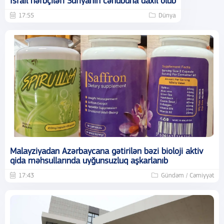
İsrail hərbçiləri Suriyanın cənubuna daxil olub
17:55
Dünya
Malayziyadan Azərbaycana gətirilən bəzi bioloji aktiv
qida məhsullarında uyğunsuzluq aşkarlanıb
17:43
Gündəm / Cəmiyyət