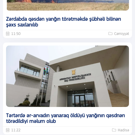
Zərdabda qəsdən yanğın törətməkdə şübhəli bilinən
şəxs saxlanılıb
11:50
Cəmiyyət
Tərtərdə ər-arvadın yanaraq öldüyü yanğının qəsdnən
törədildiyi məlum olub
11:22
Hadisə