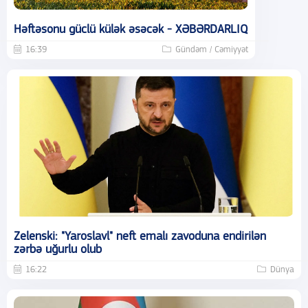
Həftəsonu güclü külək əsəcək - XƏBƏRDARLIQ
16:39
Gündəm / Cəmiyyət
Zelenski: "Yaroslavl" neft emalı zavoduna endirilən
zərbə uğurlu olub
16:22
Dünya