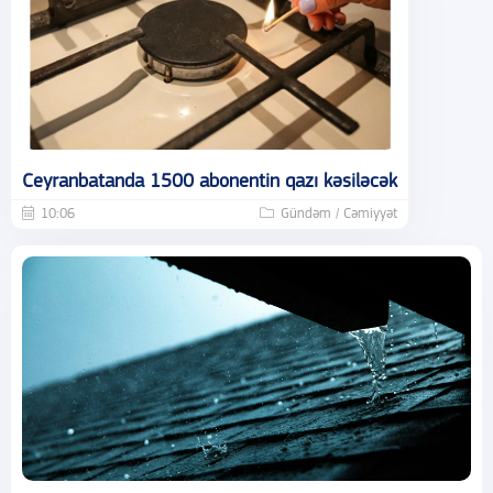
Ceyranbatanda 1500 abonentin qazı kəsiləcək
10:06
Gündəm / Cəmiyyət