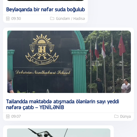
Beyləqanda bir nəfər suda boğulub
09:30
Gündəm / Hadisə
Tailandda məktəbdə atışmada ölənlərin sayı yeddi
nəfərə çatıb – YENİLƏNİB
09:07
Dünya