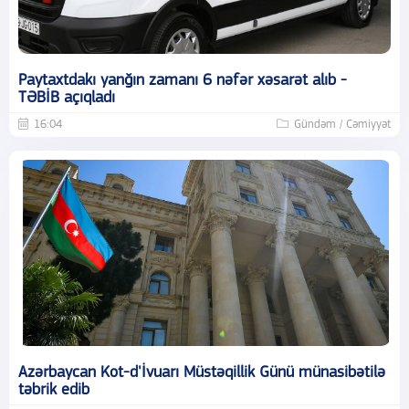
Paytaxtdakı yanğın zamanı 6 nəfər xəsarət alıb -
TƏBİB açıqladı
16:04
Gündəm / Cəmiyyət
Azərbaycan Kot-d'İvuarı Müstəqillik Günü münasibətilə
təbrik edib