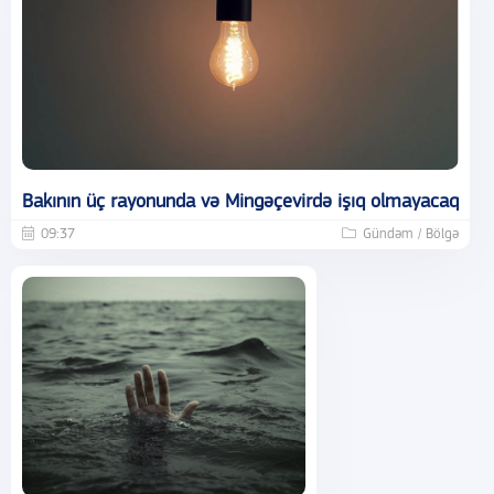
Bakının üç rayonunda və Mingəçevirdə işıq olmayacaq
09:37
Gündəm / Bölgə