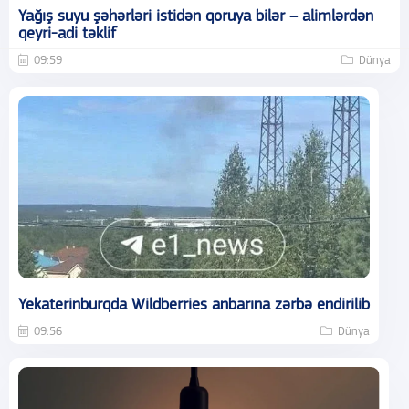
Yağış suyu şəhərləri istidən qoruya bilər – alimlərdən
qeyri-adi təklif
09:59
Dünya
Yekaterinburqda Wildberries anbarına zərbə endirilib
09:56
Dünya