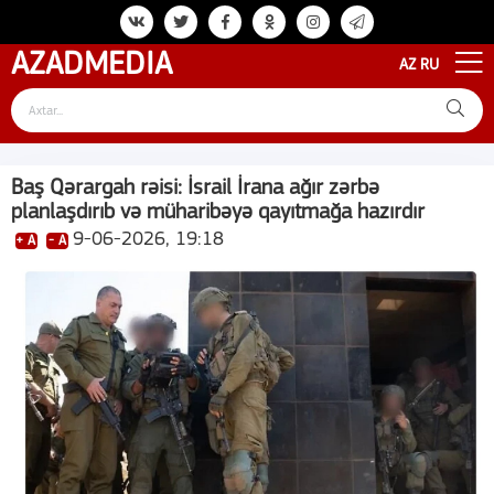
AZAD
MEDIA
AZ
RU
Baş Qərargah rəisi: İsrail İrana ağır zərbə
planlaşdırıb və müharibəyə qayıtmağa hazırdır
9-06-2026, 19:18
+ A
- A