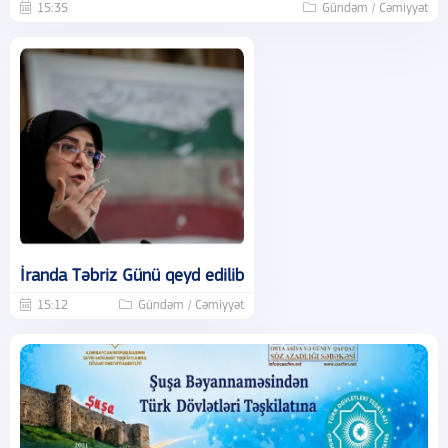
15:35
Gündəm / Cəmiyyət
İranda Təbriz Günü qeyd edilib
15:12
Gündəm / Cəmiyyət