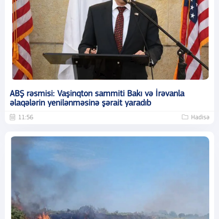
ABŞ rəsmisi: Vaşinqton sammiti Bakı və İrəvanla
əlaqələrin yenilənməsinə şərait yaradıb
11:56
Hadisə