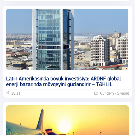
Latın Amerikasında böyük investisiya: ARDNF qlobal
enerji bazarında mövqeyini gücləndirir – TƏHLİL
18:11
Gündəm / Siyasət