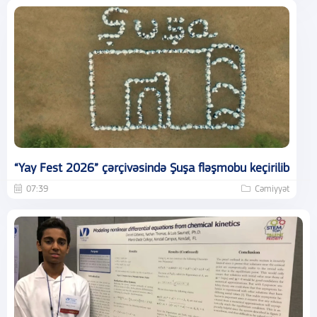
“Yay Fest 2026” çərçivəsində Şuşa fləşmobu keçirilib
07:39
Cəmiyyət