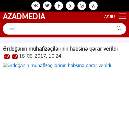
AZAD
MEDIA
AZ
RU
Ərdoğanın mühafizəçilərinin həbsinə qərar verildi
16-06-2017, 10:24
+ A
- A