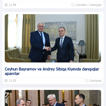
11:38
Gündəm / Cəmiyyət
Ceyhun Bayramov və Andrey Sibiqa Kiyevdə danışıqlar
aparırlar
11:29
Cəmiyyət