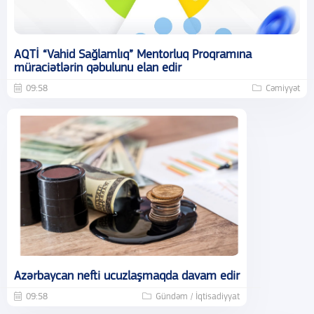
AQTİ “Vahid Sağlamlıq” Mentorluq Proqramına
müraciətlərin qəbulunu elan edir
09:58
Cəmiyyət
Azərbaycan nefti ucuzlaşmaqda davam edir
09:58
Gündəm / İqtisadiyyat