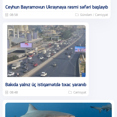
Ceyhun Bayramovun Ukraynaya rəsmi səfəri başlayıb
08:58
Gündəm / Cəmiyyət
Bakıda yalnız üç istiqamətdə tıxac yaranıb
08:48
Cəmiyyət