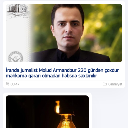
İranda jurnalist Molud Armandpur 220 gündən çoxdur
məhkəmə qərarı olmadan həbsdə saxlanılır
09:47
Cəmiyyət