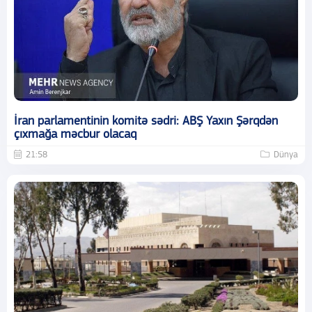
İran parlamentinin komitə sədri: ABŞ Yaxın Şərqdən
çıxmağa məcbur olacaq
21:58
Dünya