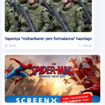
Yaponiya “müharibənin yeni formalarına” hazırlaşır
16:42
Dünya