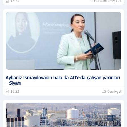
15:34
Gündəm / Siyasət
Aybəniz İsmayılovanın hələ də ADY-də çalışan yaxınları
- Siyahı
15:23
Cəmiyyət