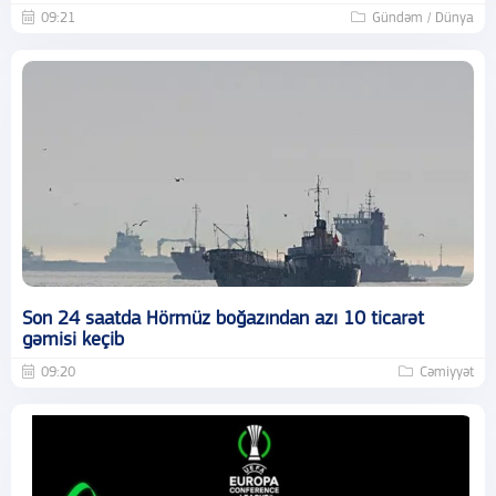
09:21
Gündəm / Dünya
Son 24 saatda Hörmüz boğazından azı 10 ticarət
gəmisi keçib
09:20
Cəmiyyət