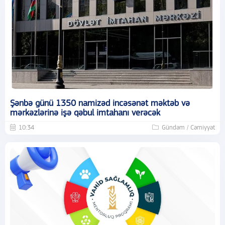
Şənbə günü 1350 namizəd incəsənət məktəb və
mərkəzlərinə işə qəbul imtahanı verəcək
10:34
Gündəm / Cəmiyyət