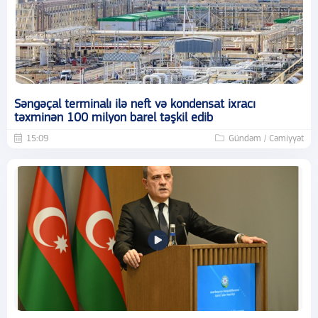
Səngəçal terminalı ilə neft və kondensat ixracı
təxminən 100 milyon barel təşkil edib
15:09
Gündəm / Cəmiyyət