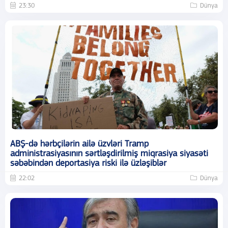
23:30
Dünya
ABŞ-də hərbçilərin ailə üzvləri Tramp
administrasiyasının sərtləşdirilmiş miqrasiya siyasəti
səbəbindən deportasiya riski ilə üzləşiblər
22:02
Dünya