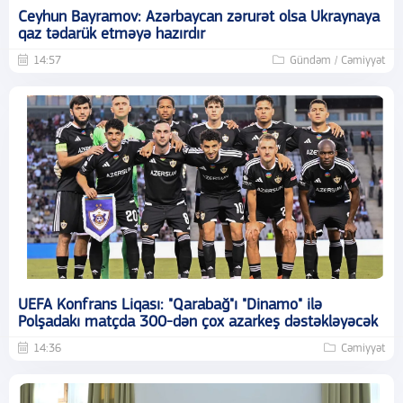
Ceyhun Bayramov: Azərbaycan zərurət olsa Ukraynaya
qaz tədarük etməyə hazırdır
14:57
Gündəm / Cəmiyyət
UEFA Konfrans Liqası: "Qarabağ"ı "Dinamo" ilə
Polşadakı matçda 300-dən çox azarkeş dəstəkləyəcək
14:36
Cəmiyyət