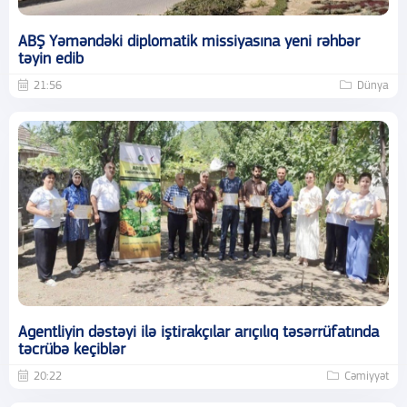
ABŞ Yəməndəki diplomatik missiyasına yeni rəhbər
təyin edib
21:56
Dünya
Agentliyin dəstəyi ilə iştirakçılar arıçılıq təsərrüfatında
təcrübə keçiblər
20:22
Cəmiyyət