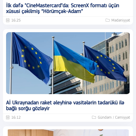
İlk dəfə "CineMastercard"da: ScreenX formatı üçün
xüsusi çəkilmiş “Hörümçək-Adam”
16:25
Mədəniyyət
Aİ Ukraynadan raket əleyhinə vasitələrin tədarükü ilə
bağlı sorğu gözləyir
16:12
Gündəm / Cəmiyyət