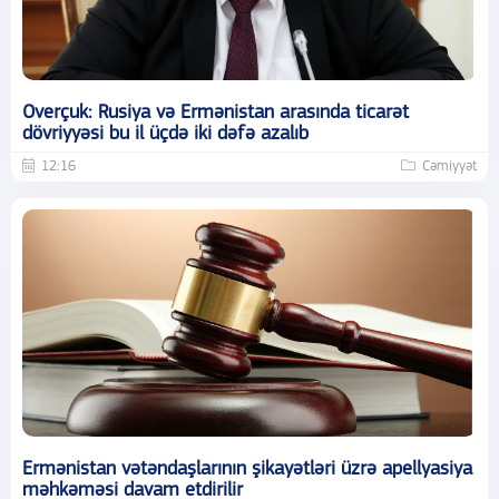
Overçuk: Rusiya və Ermənistan arasında ticarət
dövriyyəsi bu il üçdə iki dəfə azalıb
12:16
Cəmiyyət
Ermənistan vətəndaşlarının şikayətləri üzrə apellyasiya
məhkəməsi davam etdirilir