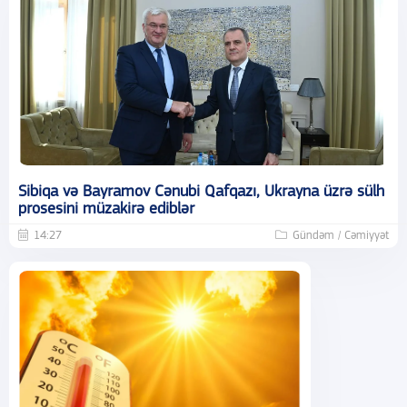
Sibiqa və Bayramov Cənubi Qafqazı, Ukrayna üzrə sülh
prosesini müzakirə ediblər
14:27
Gündəm / Cəmiyyət