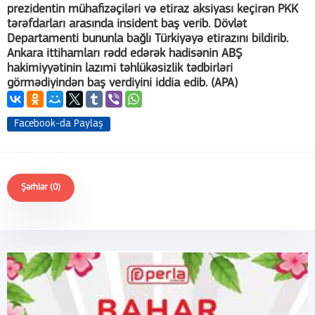
prezidentin mühafizəçiləri və etiraz aksiyası keçirən PKK
tərəfdarları arasında insident baş verib. Dövlət
Departamenti bununla bağlı Türkiyəyə etirazını bildirib.
Ankara ittihamları rədd edərək hadisənin ABŞ
hakimiyyətinin lazımi təhlükəsizlik tədbirləri
görmədiyindən baş verdiyini iddia edib. (APA)
Facebook-da Paylaş
Şərhlər (0)