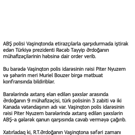
ABŞ polisi Vaşinqtonda etirazçılarla qarşıdurmada iştirak
edən Türkiyə prezidenti Rəcəb Tayyip Ərdoğanın
mühafizəçilərinin həbsinə dair order verib.
Bu barədə Vaşinqton polis idarəsinin rəisi Piter Nyuzem
və şəhərin meri Muriel Bouzer birgə mətbuat
konfransında bildiriblər.
Barələrində axtarış elan edilən şəxslər arasında
Ərdoğanın 9 mühafizəçisi, türk polisinin 3 zabiti və iki
Kanada vətəndaşının adı var. Vaşinqton polis idarəsinin
rəisi Piter Nyuzem barələrində axtarış edilən şəxslərin
ABŞ-a gələrək qanun qarşısında cavab verməyə çağırıb.
Xatırladaq ki, R.T.Ərdoğanın Vaşinqtona səfəri zamanı