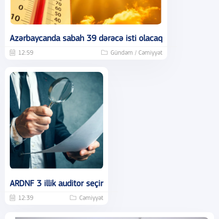
Azərbaycanda sabah 39 dərəcə isti olacaq
12:59
Gündəm / Cəmiyyət
ARDNF 3 illik auditor seçir
12:39
Cəmiyyət