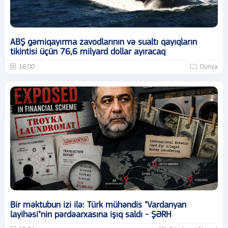
ABŞ gəmiqayırma zavodlarının və sualtı qayıqların
tikintisi üçün 76,6 milyard dollar ayıracaq
16:00
Dünya
Bir məktubun izi ilə: Türk mühəndis "Vardanyan
layihəsi"nin pərdəarxasına işıq saldı - ŞƏRH