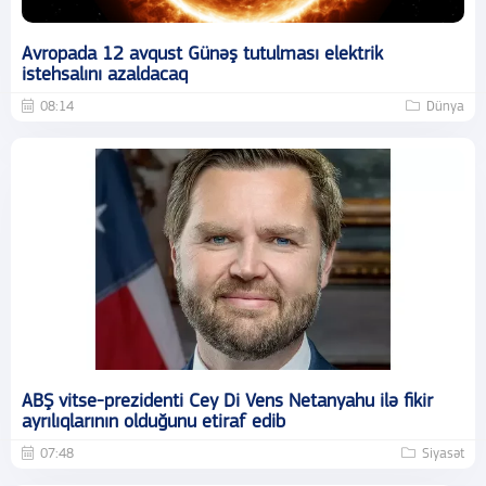
Avropada 12 avqust Günəş tutulması elektrik
istehsalını azaldacaq
08:14
Dünya
ABŞ vitse-prezidenti Cey Di Vens Netanyahu ilə fikir
ayrılıqlarının olduğunu etiraf edib
07:48
Siyasət