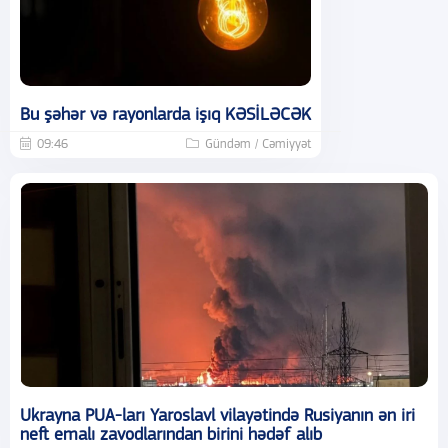
Bu şəhər və rayonlarda işıq KƏSİLƏCƏK
09:46
Gündəm / Cəmiyyət
Ukrayna PUA-ları Yaroslavl vilayətində Rusiyanın ən iri
neft emalı zavodlarından birini hədəf alıb