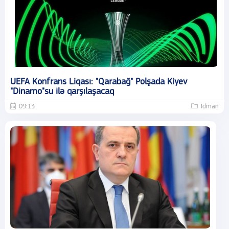
UEFA Konfrans Liqası: "Qarabağ" Polşada Kiyev
"Dinamo"su ilə qarşılaşacaq
09:13
İdman