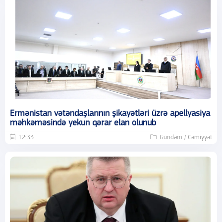
Ermənistan vətəndaşlarının şikayətləri üzrə apellyasiya
məhkəməsində yekun qərar elan olunub
12:33
Gündəm / Cəmiyyət