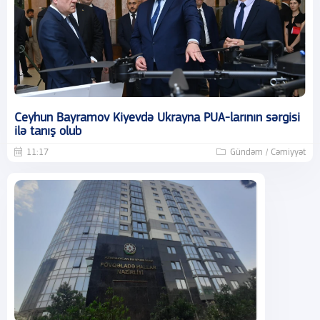
Ceyhun Bayramov Kiyevdə Ukrayna PUA-larının sərgisi
ilə tanış olub
11:17
Gündəm / Cəmiyyət