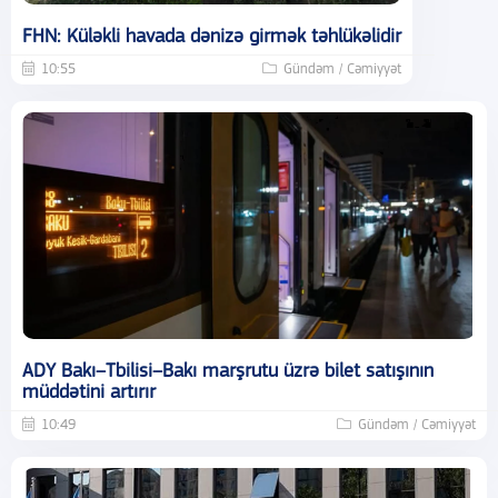
FHN: Küləkli havada dənizə girmək təhlükəlidir
10:55
Gündəm / Cəmiyyət
ADY Bakı–Tbilisi–Bakı marşrutu üzrə bilet satışının
müddətini artırır
10:49
Gündəm / Cəmiyyət