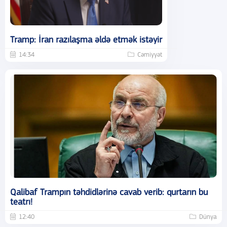
Tramp: İran razılaşma əldə etmək istəyir
14:34
Cəmiyyət
Qalibaf Trampın təhdidlərinə cavab verib: qurtarın bu
teatrı!
12:40
Dünya