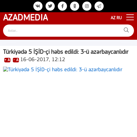
AZAD
MEDIA
AZ
RU
Türkiyədə 5 İŞİD-çi həbs edildi: 3-ü azərbaycanlıdır
16-06-2017, 12:12
+ A
- A