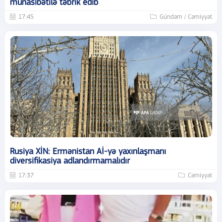
münasibətilə təbrik edib
17:45
Gündəm / Cəmiyyət
Rusiya XİN: Ermənistan Aİ-yə yaxınlaşmanı
diversifikasiya adlandırmamalıdır
17:37
Cəmiyyət