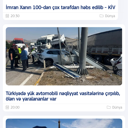
İmran Xanın 100-dən çox tərəfdarı həbs edilib - KİV
20:30
Dünya
Türkiyədə yük avtomobili nəqliyyat vasitələrinə çırpılıb,
ölən və yaralananlar var
20:00
Dünya