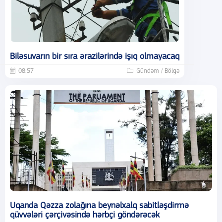
Biləsuvarın bir sıra ərazilərində işıq olmayacaq
08:57
Gündəm / Bölgə
Uqanda Qəzza zolağına beynəlxalq sabitləşdirmə
qüvvələri çərçivəsində hərbçi göndərəcək