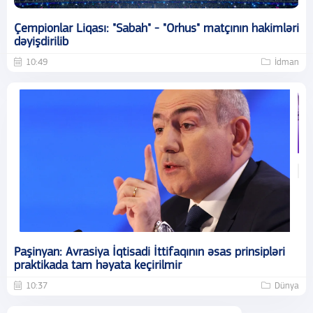
Çempionlar Liqası: "Sabah" - "Orhus" matçının hakimləri
dəyişdirilib
10:49
İdman
Paşinyan: Avrasiya İqtisadi İttifaqının əsas prinsipləri
praktikada tam həyata keçirilmir
10:37
Dünya