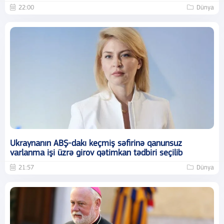
22:00
Dünya
Ukraynanın ABŞ-dakı keçmiş səfirinə qanunsuz
varlanma işi üzrə girov qətimkan tədbiri seçilib
21:57
Dünya