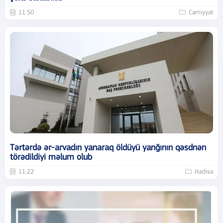
11:50
Cəmiyyət
Tərtərdə ər-arvadın yanaraq öldüyü yanğının qəsdnən
törədildiyi məlum olub
11:22
Hadisə