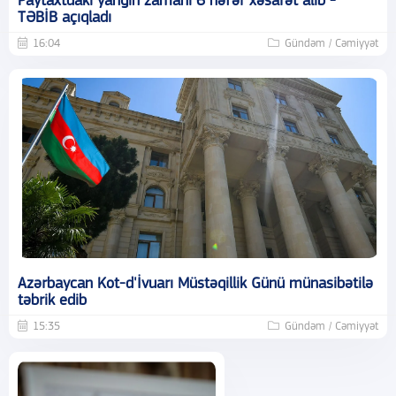
Paytaxtdakı yanğın zamanı 6 nəfər xəsarət alıb -
TƏBİB açıqladı
16:04
Gündəm / Cəmiyyət
Azərbaycan Kot-d'İvuarı Müstəqillik Günü münasibətilə
təbrik edib
15:35
Gündəm / Cəmiyyət