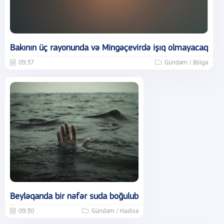
Bakının üç rayonunda və Mingəçevirdə işıq olmayacaq
09:37
Gündəm / Bölgə
Beyləqanda bir nəfər suda boğulub
09:30
Gündəm / Hadisə