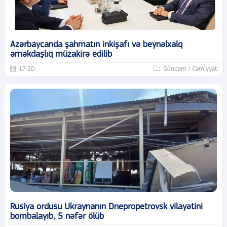
Azərbaycanda şahmatın inkişafı və beynəlxalq
əməkdaşlıq müzakirə edilib
17:20
Gündəm / Cəmiyyət
Rusiya ordusu Ukraynanın Dnepropetrovsk vilayətini
bombalayıb, 5 nəfər ölüb