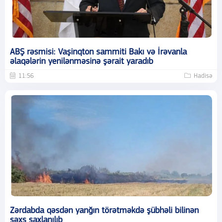
ABŞ rəsmisi: Vaşinqton sammiti Bakı və İrəvanla
əlaqələrin yenilənməsinə şərait yaradıb
11:56
Hadisə
Zərdabda qəsdən yanğın törətməkdə şübhəli bilinən
şəxs saxlanılıb