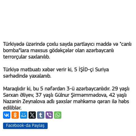
Türkiyədə üzərində çoxlu sayda partlayıcı maddə və "canlı
bomba”lara məxsus gödəkçələr olan azərbaycanlı
terrorçular saxlanılıb.
Türkiyə mətbuatı xəbər verir ki, 5 İŞİD-çi Suriya
sərhədində yaxalanıb.
Maraqlıdır ki, bu 5 nəfərdən 3-ü azərbaycanlıdır. 29 yaşlı
Sərxan Əliyev, 37 yaşlı Gülnur Şirməmmədova, 42 yaşlı
Nazənin Zeynalova adlı şəxslər məhkəmə qərarı ilə həbs
ediliblər.
Facebook-da Paylaş