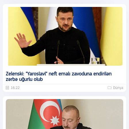
Zelenski: "Yaroslavl" neft emalı zavoduna endirilən
zərbə uğurlu olub
16:22
Dünya