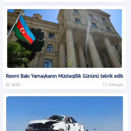
Rəsmi Bakı Yamaykanın Müstəqillik Gününü təbrik edib
18:30
Cəmiyyət