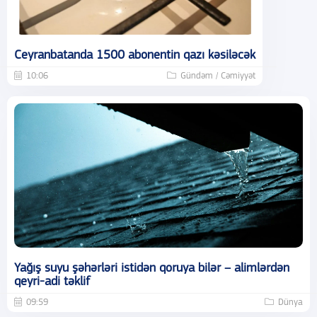
Ceyranbatanda 1500 abonentin qazı kəsiləcək
10:06
Gündəm / Cəmiyyət
Yağış suyu şəhərləri istidən qoruya bilər – alimlərdən
qeyri-adi təklif
09:59
Dünya