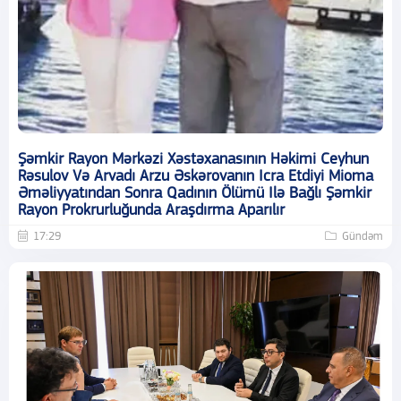
Şəmkir Rayon Mərkəzi Xəstəxanasının Həkimi Ceyhun
Rəsulov Və Arvadı Arzu Əskərovanın Icra Etdiyi Mioma
Əməliyyatından Sonra Qadının Ölümü Ilə Bağlı Şəmkir
Rayon Prokrurluğunda Araşdırma Aparılır
17:29
Gündəm