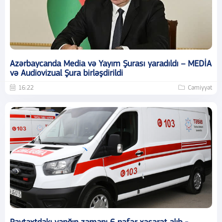
Azərbaycanda Media və Yayım Şurası yaradıldı – MEDİA
və Audiovizual Şura birləşdirildi
16:22
Cəmiyyət