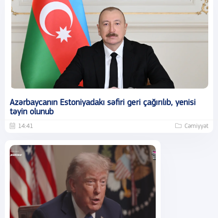
Azərbaycanın Estoniyadakı səfiri geri çağırılıb, yenisi
təyin olunub
14:41
Cəmiyyət