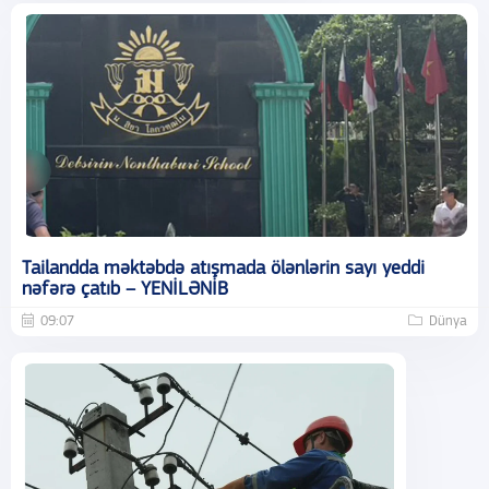
Tailandda məktəbdə atışmada ölənlərin sayı yeddi
nəfərə çatıb – YENİLƏNİB
09:07
Dünya