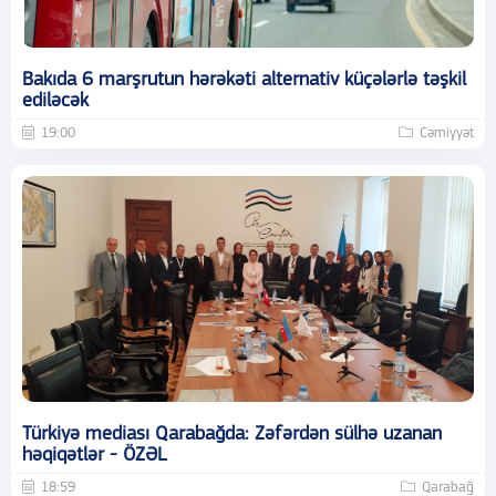
Bakıda 6 marşrutun hərəkəti alternativ küçələrlə təşkil
ediləcək
19:00
Cəmiyyət
Türkiyə mediası Qarabağda: Zəfərdən sülhə uzanan
həqiqətlər - ÖZƏL
18:59
Qarabağ