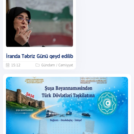
İranda Təbriz Günü qeyd edilib
15:12
Gündəm / Cəmiyyət