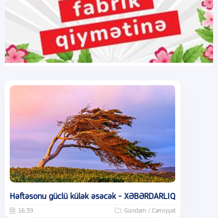
Həftəsonu güclü külək əsəcək - XƏBƏRDARLIQ
16:39
Gündəm / Cəmiyyət