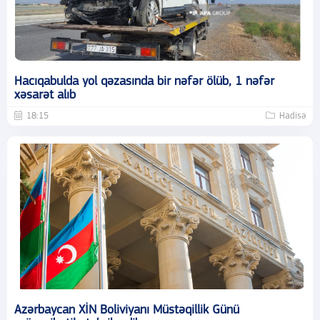
Hacıqabulda yol qəzasında bir nəfər ölüb, 1 nəfər
xəsarət alıb
18:15
Hadisə
Azərbaycan XİN Boliviyanı Müstəqillik Günü