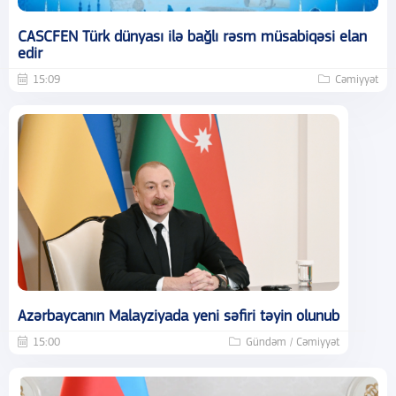
CASCFEN Türk dünyası ilə bağlı rəsm müsabiqəsi elan
edir
15:09
Cəmiyyət
Azərbaycanın Malayziyada yeni səfiri təyin olunub
15:00
Gündəm / Cəmiyyət