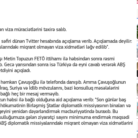
viza müraciətlərini təxirə salıb.
n səfiri dünən Tvitter hesabında açıqlama verib. Açıqlamada deyilir:
larındakı miqrant olmayan viza xidmətləri ləğv edilib".
ı Metin Topuzun FETÖ ittihamı ilə həbsindən sonra rəsmi
. Gecə yarısından sonra isə Türkiyə də eyni cavab verərək ABŞ
tdiyini açıqladı.
əli həmkarı Çavuşoğlu ilə telefonda danışıb. Amma Çavuşoğlunun
aq, Suriya və İdlib mövzularını, bəzi konsulluq məsələlərini
ə bağlı heç bir mesaj verməyib.
un həbsi ilə bağlı olduğuna aid açıqlama verib: "Son günlər baş
 hökumətinin Birləşmiş Ştatlar diplomatik missiyasının binaları və
qeyini yenidən dəyərləndirmək məcburiyyətində buraxıb. Bu
onsulluğumuza gələn ziyarətçi sayını minimuma endirmək məqsədi
ABŞ diplomatik missiyalarındakı miqrant olmayan viza xidmətlərini