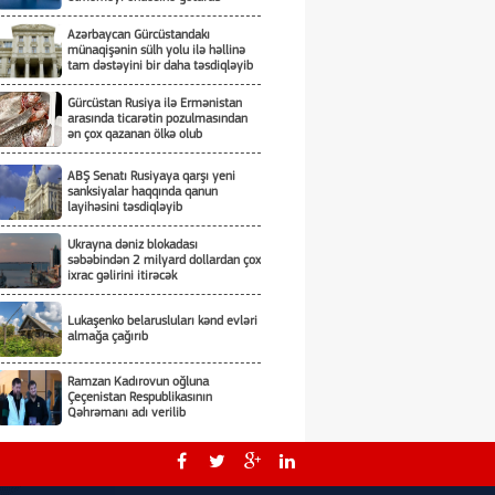
Azərbaycan Gürcüstandakı
münaqişənin sülh yolu ilə həllinə
tam dəstəyini bir daha təsdiqləyib
Gürcüstan Rusiya ilə Ermənistan
arasında ticarətin pozulmasından
ən çox qazanan ölkə olub
ABŞ Senatı Rusiyaya qarşı yeni
sanksiyalar haqqında qanun
layihəsini təsdiqləyib
Ukrayna dəniz blokadası
səbəbindən 2 milyard dollardan çox
ixrac gəlirini itirəcək
Lukaşenko belarusluları kənd evləri
almağa çağırıb
Ramzan Kadırovun oğluna
Çeçenistan Respublikasının
Qəhrəmanı adı verilib
Üçtərəfli sazişin detalları nədən
ibarətdir?!