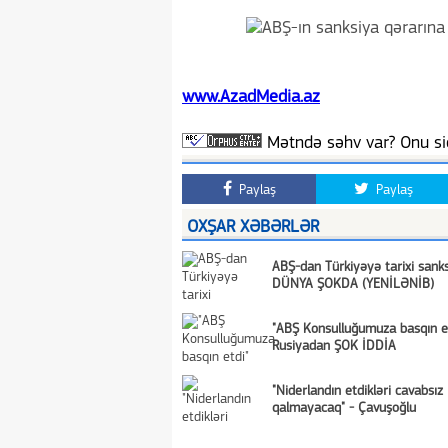
www.AzadMedia.az
Mətndə səhv var? Onu siç
Paylaş
Paylaş
OXŞAR XƏBƏRLƏR
ABŞ-dan Türkiyəyə tarixi san
DÜNYA ŞOKDA (YENİLƏNİB)
"ABŞ Konsulluğumuza basqın e
Rusiyadan ŞOK İDDİA
"Niderlandın etdikləri cavabsız
qalmayacaq" - Çavuşoğlu