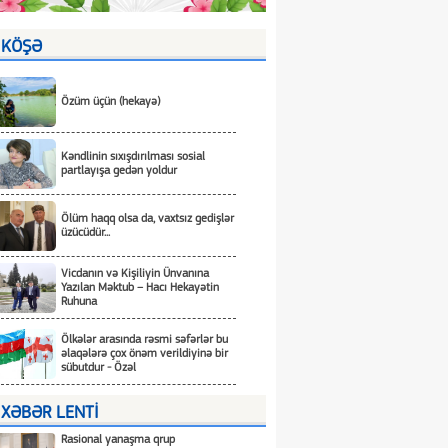
KÖŞƏ
Özüm üçün (hekayə)
Kəndlinin sıxışdırılması sosial
partlayışa gedən yoldur
Ölüm haqq olsa da, vaxtsız gedişlər
üzücüdür...
Vicdanın və Kişiliyin Ünvanına
Yazılan Məktub – Hacı Hekayətin
Ruhuna
Ölkələr arasında rəsmi səfərlər bu
əlaqələrə çox önəm verildiyinə bir
sübutdur - Özəl
XƏBƏR LENTİ
Rasional yanaşma qrup