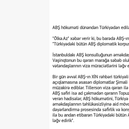
ABŞ hökuməti dünəndən Türkiyədən edilən 
"Ölkə.Az" xəbər verir ki, bu barədə ABŞ-ı
"Türkiyədəki bütün ABŞ diplomatik korpus
İstanbuldakı ABŞ konsulluğunun əməkdaş
Vaşinqtonun bu qərarı marağa səbəb olub
vətəndaşlarının viza müraciətlərini ləğv e
Bir gün əvvəl ABŞ-ın XİN rəhbəri türkiy
açıqlamasına əsasən diplomatlar Şimali İr
müzakirə ediblər. Tillerson viza qərarı il
ABŞ səfiri isə ad çəkmədən qərarın Topuz
verən hadisələr, ABŞ hökumətini, Türkiyə
əməkdaşlarının təhlükəsizliyinə aid möv
dəyərləndirmə prosesində səfirlik və k
ilə bu andan etibarən Türkiyədəki bütün 
ləğv edirik".