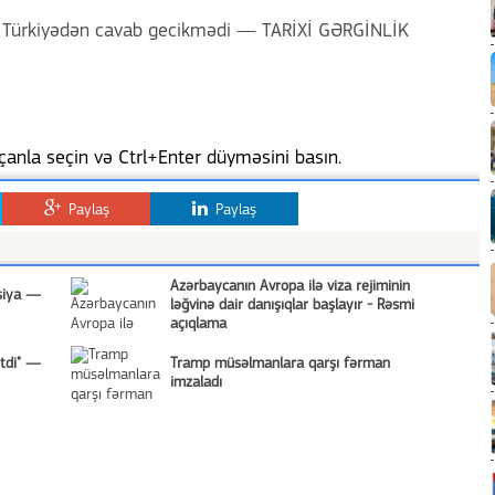
anla seçin və Ctrl+Enter düyməsini basın.
Paylaş
Paylaş
Azərbaycanın Avropa ilə viza rejiminin
ksiya —
ləğvinə dair danışıqlar başlayır - Rəsmi
açıqlama
tdi" —
Tramp müsəlmanlara qarşı fərman
imzaladı