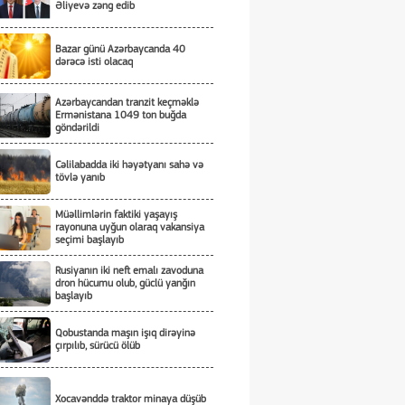
Əliyevə zəng edib
Bazar günü Azərbaycanda 40
dərəcə isti olacaq
Azərbaycandan tranzit keçməklə
Ermənistana 1049 ton buğda
göndərildi
Cəlilabadda iki həyətyanı sahə və
tövlə yanıb
Müəllimlərin faktiki yaşayış
rayonuna uyğun olaraq vakansiya
seçimi başlayıb
Rusiyanın iki neft emalı zavoduna
dron hücumu olub, güclü yanğın
başlayıb
Qobustanda maşın işıq dirəyinə
çırpılıb, sürücü ölüb
Xocavənddə traktor minaya düşüb