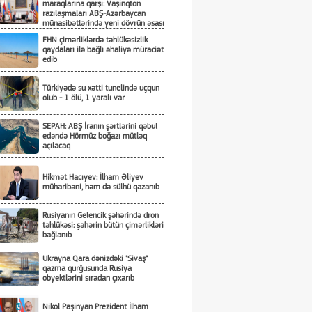
maraqlarına qarşı: Vaşinqton
razılaşmaları ABŞ-Azərbaycan
münasibətlərində yeni dövrün əsası
kimi
FHN çimərliklərdə təhlükəsizlik
qaydaları ilə bağlı əhaliyə müraciət
edib
Türkiyədə su xətti tunelində uçqun
olub - 1 ölü, 1 yaralı var
SEPAH: ABŞ İranın şərtlərini qəbul
edəndə Hörmüz boğazı mütləq
açılacaq
Hikmət Hacıyev: İlham Əliyev
müharibəni, həm də sülhü qazanıb
Rusiyanın Gelencik şəhərində dron
təhlükəsi: şəhərin bütün çimərlikləri
bağlanıb
Ukrayna Qara dənizdəki "Sivaş"
qazma qurğusunda Rusiya
obyektlərini sıradan çıxarıb
Nikol Paşinyan Prezident İlham