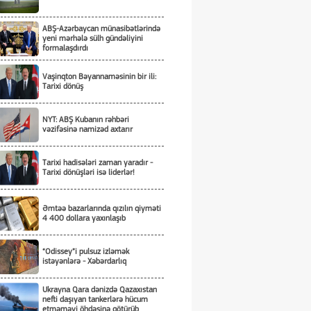
ABŞ-Azərbaycan münasibətlərində
yeni mərhələ sülh gündəliyini
formalaşdırdı
Vaşinqton Bəyannaməsinin bir ili:
Tarixi dönüş
NYT: ABŞ Kubanın rəhbəri
vəzifəsinə namizəd axtarır
Tarixi hadisələri zaman yaradır -
Tarixi dönüşləri isə liderlər!
Əmtəə bazarlarında qızılın qiyməti
4 400 dollara yaxınlaşıb
“Odissey”i pulsuz izləmək
istəyənlərə - Xəbərdarlıq
Ukrayna Qara dənizdə Qazaxıstan
nefti daşıyan tankerlərə hücum
etməməyi öhdəsinə götürüb