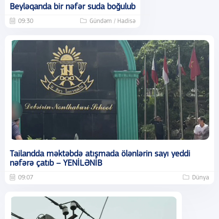
Beyləqanda bir nəfər suda boğulub
09:30
Gündəm / Hadisə
Tailandda məktəbdə atışmada ölənlərin sayı yeddi
nəfərə çatıb – YENİLƏNİB
09:07
Dünya