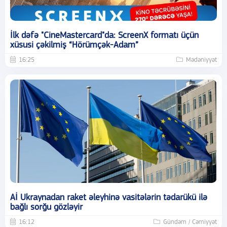
İlk dəfə "CineMastercard"da: ScreenX formatı üçün
xüsusi çəkilmiş “Hörümçək-Adam”
16:25
Mədəniyyət
Aİ Ukraynadan raket əleyhinə vasitələrin tədarükü ilə
bağlı sorğu gözləyir
16:12
Gündəm / Cəmiyyət