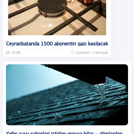
Ceyranbatanda 1500 abonentin qazı kəsiləcək
10:06
Gündəm / Cəmiyyət