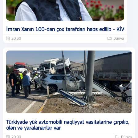
İmran Xanın 100-dən çox tərəfdarı həbs edilib - KİV
20:30
Dünya
Türkiyədə yük avtomobili nəqliyyat vasitələrinə çırpılıb,
ölən və yaralananlar var
20:00
Dünya