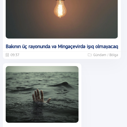
Bakının üç rayonunda və Mingəçevirdə işıq olmayacaq
09:37
Gündəm / Bölgə