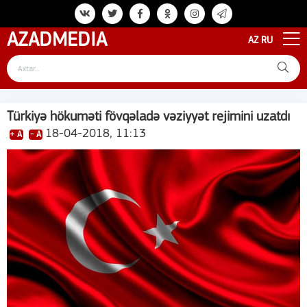
AZAD
MEDIA
AZ
RU
Türkiyə hökuməti fövqəladə vəziyyət rejimini uzatdı
18-04-2018, 11:13
+ A
- A