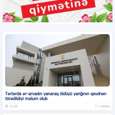
Tərtərdə ər-arvadın yanaraq öldüyü yanğının qəsdnən
törədildiyi məlum olub
11:22
Hadisə