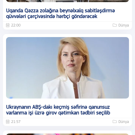
Uqanda Qəzza zolağına beynəlxalq sabitləşdirmə
qüvvələri çərçivəsində hərbçi göndərəcək
22:00
Dünya
Ukraynanın ABŞ-dakı keçmiş səfirinə qanunsuz
varlanma işi üzrə girov qətimkan tədbiri seçilib
21:57
Dünya