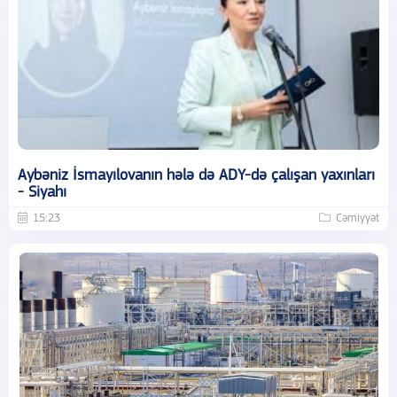
Aybəniz İsmayılovanın hələ də ADY-də çalışan yaxınları
- Siyahı
15:23
Cəmiyyət