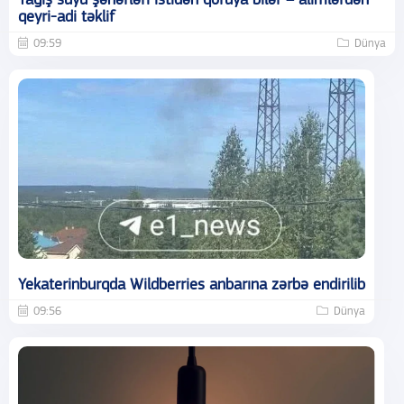
Yağış suyu şəhərləri istidən qoruya bilər – alimlərdən
qeyri-adi təklif
09:59
Dünya
Yekaterinburqda Wildberries anbarına zərbə endirilib
09:56
Dünya