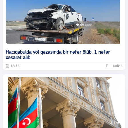
Hacıqabulda yol qəzasında bir nəfər ölüb, 1 nəfər
xəsarət alıb
18:15
Hadisə