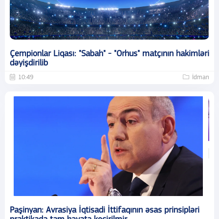
Çempionlar Liqası: "Sabah" - "Orhus" matçının hakimləri
dəyişdirilib
10:49
İdman
Paşinyan: Avrasiya İqtisadi İttifaqının əsas prinsipləri