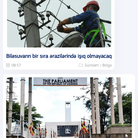
Biləsuvarın bir sıra ərazilərində işıq olmayacaq
08:57
Gündəm / Bölgə