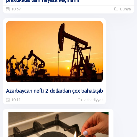
praktikada tam həyata keçirilmir
10:37
Dünya
Azərbaycan nefti 2 dollardan çox bahalaşıb
10:11
İqtisadiyyat