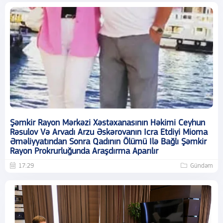
Şəmkir Rayon Mərkəzi Xəstəxanasının Həkimi Ceyhun
Rəsulov Və Arvadı Arzu Əskərovanın Icra Etdiyi Mioma
Əməliyyatından Sonra Qadının Ölümü Ilə Bağlı Şəmkir
Rayon Prokrurluğunda Araşdırma Aparılır
17:29
Gündəm