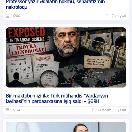
Professor yazır:Ədalətin hökmü, separatizmin
nekroloqu
16:00
Cəmiyyət
Bir məktubun izi ilə: Türk mühəndis "Vardanyan
layihəsi"nin pərdəarxasına işıq saldı - ŞƏRH
15:34
Gündəm / Siyasət