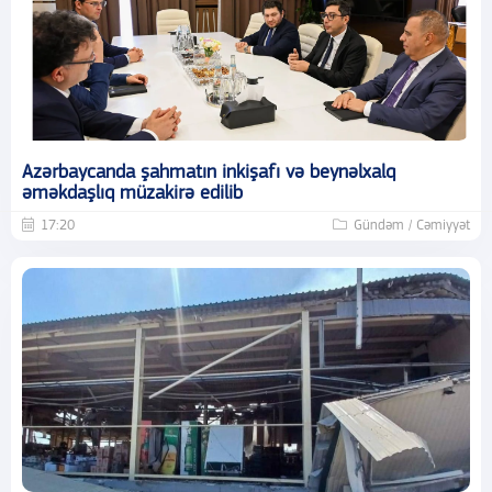
Azərbaycanda şahmatın inkişafı və beynəlxalq
əməkdaşlıq müzakirə edilib
17:20
Gündəm / Cəmiyyət