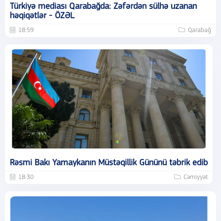
Türkiyə mediası Qarabağda: Zəfərdən sülhə uzanan
həqiqətlər - ÖZƏL
18:59
Qarabağ
Rəsmi Bakı Yamaykanın Müstəqillik Gününü təbrik edib
18:30
Cəmiyyət