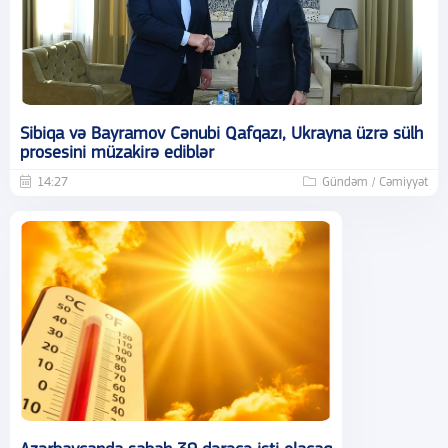
Sibiqa və Bayramov Cənubi Qafqazı, Ukrayna üzrə sülh
prosesini müzakirə ediblər
14:27
Gündəm / Cəmiyyət