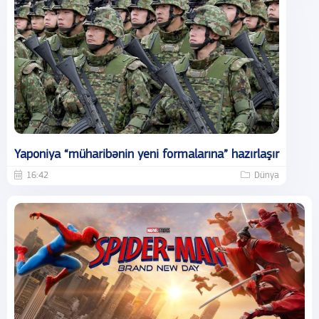
Yaponiya “müharibənin yeni formalarına” hazırlaşır
16:42
Dünya