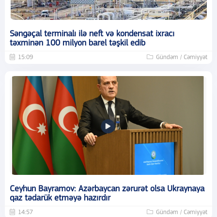
Səngəçal terminalı ilə neft və kondensat ixracı
təxminən 100 milyon barel təşkil edib
15:09
Gündəm / Cəmiyyət
Ceyhun Bayramov: Azərbaycan zərurət olsa Ukraynaya
qaz tədarük etməyə hazırdır
14:57
Gündəm / Cəmiyyət