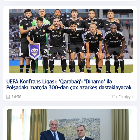
UEFA Konfrans Liqası: "Qarabağ"ı "Dinamo" ilə
Polşadakı matçda 300-dən çox azarkeş dəstəkləyəcək
14:36
Cəmiyyət