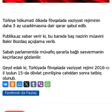
Türkiyə hökuməti ölkədə fövqəladə vəziyyət rejiminin
daha 3 ay uzadılmasına dair qərar qəbul edib.
Publika.az xəbər verir ki, bu barədə baş nazirin müavini
Bəkir Bozdaq açıqlama verib.
Sabah parlamentdə müvafiq qərarla bağlı səsvermənin
keçiriləcəyi gözlənilir.
Qeyd edək ki, Türkiyədə fövqəladə vəziyyət rejimi 2016-cı
il iyulun 15-də dövlət çevrilişinə cəhddən sonra tətbiq
olunub.
Facebook-da Paylaş