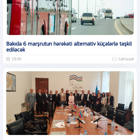
Bakıda 6 marşrutun hərəkəti alternativ küçələrlə təşkil
ediləcək
19:00
Cəmiyyət