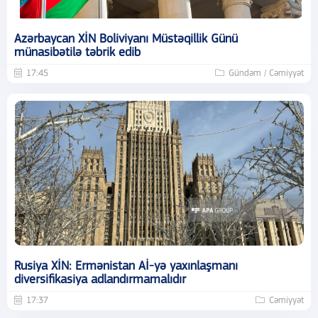
Azərbaycan XİN Boliviyanı Müstəqillik Günü
münasibətilə təbrik edib
17:45
Gündəm / Cəmiyyət
Rusiya XİN: Ermənistan Aİ-yə yaxınlaşmanı
diversifikasiya adlandırmamalıdır
17:37
Cəmiyyət