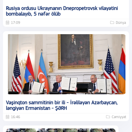
Rusiya ordusu Ukraynanın Dnepropetrovsk vilayətini
bombalayıb, 5 nəfər ölüb
17:09
Dünya
Vaşinqton sammitinin bir ili - İrəliləyən Azərbaycan,
ləngiyən Ermənistan - ŞƏRH
16:46
Cəmiyyət