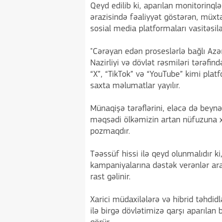
Qeyd edilib ki, aparılan monitorinqlə
ərazisində fəaliyyət göstərən, müxt
sosial media platformaları vasitəsilə
"Cərəyan edən proseslərlə bağlı Azə
Nazirliyi və dövlət rəsmiləri tərəfi
“X”, “TikTok” və “YouTube” kimi plat
saxta məlumatlar yayılır.
Münaqişə tərəflərini, eləcə də beyn
məqsədi ölkəmizin artan nüfuzuna xə
pozmaqdır.
Təəssüf hissi ilə qeyd olunmalıdır k
kampaniyalarına dəstək verənlər ara
rast gəlinir.
Xarici müdaxilələrə və hibrid təhdid
ilə birgə dövlətimizə qarşı aparılan b