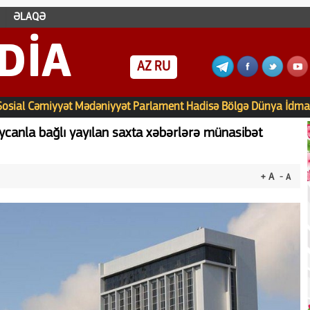
ƏLAQƏ
DIA
AZ
RU
Sosial
Cəmiyyət
Mədəniyyət
Parlament
Hadisə
Bölgə
Dünya
İdma
aycanla bağlı yayılan saxta xəbərlərə münasibət
+ A
- A