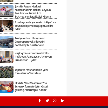
Şəmkir Rayon Mərkəzi
Xəstəxanasının Həkimi Ceyhun
Rəsulov Və Arvadı Arzu
Əskərovanın Icra Etdiyi Mioma
Əməliyyatından Sonra Qadının
Azərbaycanda şahmatın inkişafı və
Ölümü Ilə Bağlı Şəmkir Rayon
beynəlxalq əməkdaşlıq müzakirə
Prokrurluğunda Araşdırma Aparılır
edilib
Rusiya ordusu Ukraynanın
Dnepropetrovsk vilayətini
bombalayıb, 5 nəfər ölüb
Vaşinqton sammitinin bir ili -
İrəliləyən Azərbaycan, ləngiyən
Ermənistan - ŞƏRH
Yaponiya “müharibənin yeni
formalarına” hazırlaşır
İlk dəfə "CineMastercard"da:
ScreenX formatı üçün xüsusi
çəkilmiş “Hörümçək-Adam”
Aİ Ukraynadan raket əleyhinə
vasitələrin tədarükü ilə bağlı sorğu
gözləyir