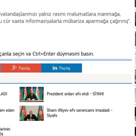
n vətəndaşlarımızı yalnız rəsmi məlumatlara inanmağa,
bu cür saxta informasiyalarla mübarizə aparmağa çağırırıq”.
anla seçin və Ctrl+Enter düyməsini basın.
Paylaş
Paylaş
LADI
Prezident onları əfv etdi - SİYAHI
vam edən
İlham Əliyev əfv sərəncamı imzaladı -
Siyahı
ərinin
TN