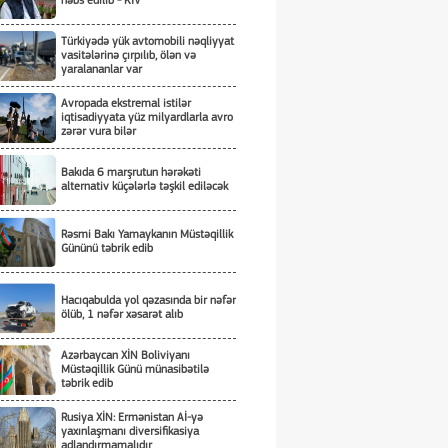
həbs edilib - KİV
Türkiyədə yük avtomobili nəqliyyat
vasitələrinə çırpılıb, ölən və
yaralananlar var
Avropada ekstremal istilər
iqtisadiyyata yüz milyardlarla avro
zərər vura bilər
Bakıda 6 marşrutun hərəkəti
alternativ küçələrlə təşkil ediləcək
Rəsmi Bakı Yamaykanın Müstəqillik
Gününü təbrik edib
Hacıqabulda yol qəzasında bir nəfər
ölüb, 1 nəfər xəsarət alıb
Azərbaycan XİN Boliviyanı
Müstəqillik Günü münasibətilə
təbrik edib
Rusiya XİN: Ermənistan Aİ-yə
yaxınlaşmanı diversifikasiya
adlandırmamalıdır