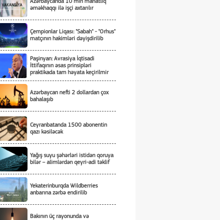
Azərbaycanda 10 min manatlıq
əməkhaqqı ilə işçi axtarılır
Çempionlar Liqası: "Sabah" - "Orhus"
matçının hakimləri dəyişdirilib
Paşinyan: Avrasiya İqtisadi
İttifaqının əsas prinsipləri
praktikada tam həyata keçirilmir
Azərbaycan nefti 2 dollardan çox
bahalaşıb
Ceyranbatanda 1500 abonentin
qazı kəsiləcək
Yağış suyu şəhərləri istidən qoruya
bilər – alimlərdən qeyri-adi təklif
Yekaterinburqda Wildberries
anbarına zərbə endirilib
Bakının üç rayonunda və