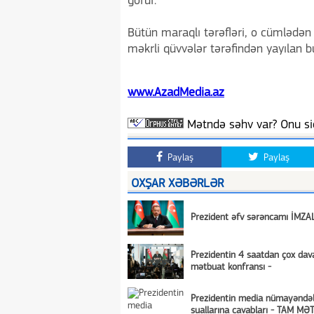
görür.
Bütün maraqlı tərəfləri, o cümlədə
məkrli qüvvələr tərəfindən yayılan 
www.AzadMedia.az
Mətndə səhv var? Onu siç
Paylaş
Paylaş
OXŞAR XƏBƏRLƏR
Prezident əfv sərəncamı İMZA
Prezidentin 4 saatdan çox da
mətbuat konfransı -
Prezidentin media nümayəndəl
suallarına cavabları - TAM MƏ