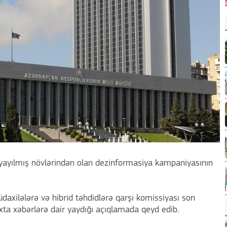
 yayılmış növlərindən olan dezinformasiya kampaniyasının
üdaxilələrə və hibrid təhdidlərə qarşı komissiyası son
ta xəbərlərə dair yaydığı açıqlamada qeyd edib.