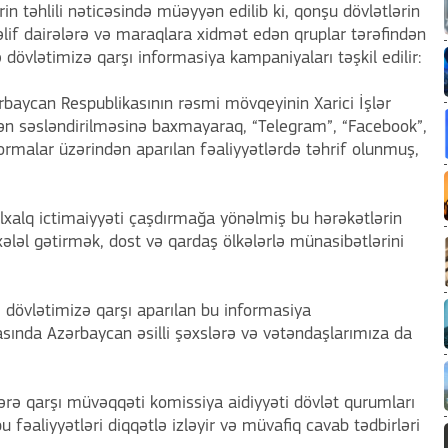
rin təhlili nəticəsində müəyyən edilib ki, qonşu dövlətlərin
əlif dairələrə və maraqlara xidmət edən qruplar tərəfindən
 dövlətimizə qarşı informasiya kampaniyaları təşkil edilir:
rbaycan Respublikasının rəsmi mövqeyinin Xarici İşlər
ndən səsləndirilməsinə baxmayaraq, “Telegram”, “Facebook”,
formalar üzərindən aparılan fəaliyyətlərdə təhrif olunmuş,
əlxalq ictimaiyyəti çaşdırmağa yönəlmiş bu hərəkətlərin
ləl gətirmək, dost və qardaş ölkələrlə münasibətlərini
i, dövlətimizə qarşı aparılan bu informasiya
sında Azərbaycan əsilli şəxslərə və vətəndaşlarımıza da
lərə qarşı müvəqqəti komissiya aidiyyəti dövlət qurumları
u fəaliyyətləri diqqətlə izləyir və müvafiq cavab tədbirləri