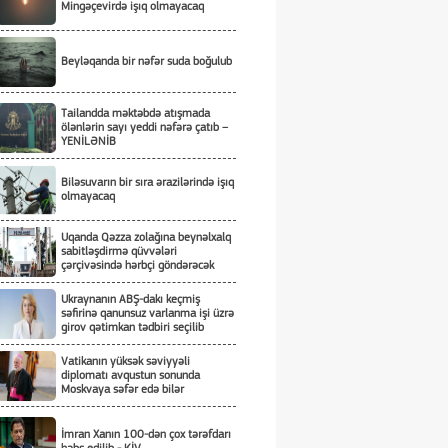
Mingəçevirdə işıq olmayacaq
Beyləqanda bir nəfər suda boğulub
Tailandda məktəbdə atışmada
ölənlərin sayı yeddi nəfərə çatıb –
YENİLƏNİB
Biləsuvarın bir sıra ərazilərində işıq
olmayacaq
Uqanda Qəzza zolağına beynəlxalq
sabitləşdirmə qüvvələri
çərçivəsində hərbçi göndərəcək
Ukraynanın ABŞ-dakı keçmiş
səfirinə qanunsuz varlanma işi üzrə
girov qətimkan tədbiri seçilib
Vatikanın yüksək səviyyəli
diplomatı avqustun sonunda
Moskvaya səfər edə bilər
İmran Xanın 100-dən çox tərəfdarı