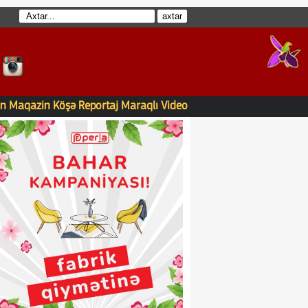
n
Maqazin
Köşə
Reportaj
Maraqlı
Video