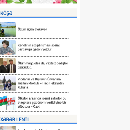
KÖŞƏ
Özüm üçün (hekayə)
Kəndlinin sıxışdırılması sosial
partlayışa gedən yoldur
Ölüm haqq olsa da, vaxtsız gedişlər
üzücüdür...
Vicdanın və Kişiliyin Ünvanına
Yazılan Məktub – Hacı Hekayətin
Ruhuna
Ölkələr arasında rəsmi səfərlər bu
əlaqələrə çox önəm verildiyinə bir
sübutdur - Özəl
XƏBƏR LENTİ