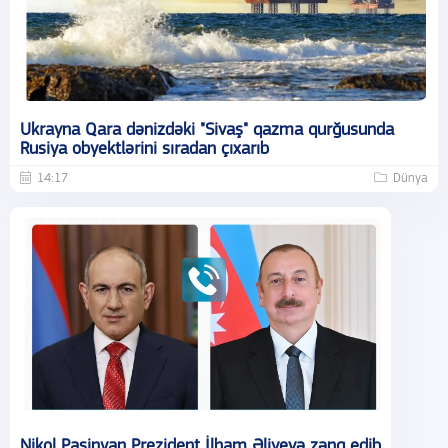
Ukrayna Qara dənizdəki "Sivaş" qazma qurğusunda
Rusiya obyektlərini sıradan çıxarıb
14:17
Dünya
Nikol Paşinyan Prezident İlham Əliyevə zəng edib