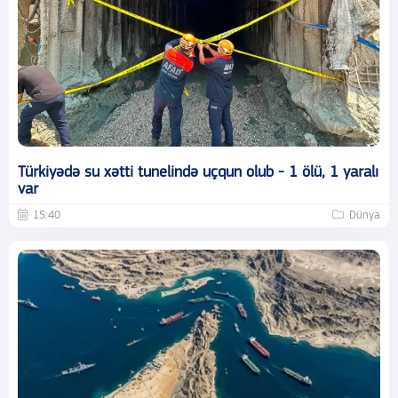
Türkiyədə su xətti tunelində uçqun olub - 1 ölü, 1 yaralı
var
15:40
Dünya