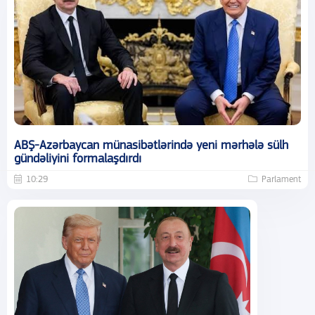
ABŞ-Azərbaycan münasibətlərində yeni mərhələ sülh
gündəliyini formalaşdırdı
10:29
Parlament