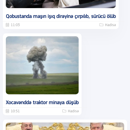
Qobustanda maşın işıq dirəyinə çırpılıb, sürücü ölüb
11:03
Hadisə
Xocavənddə traktor minaya düşüb
10:51
Hadisə