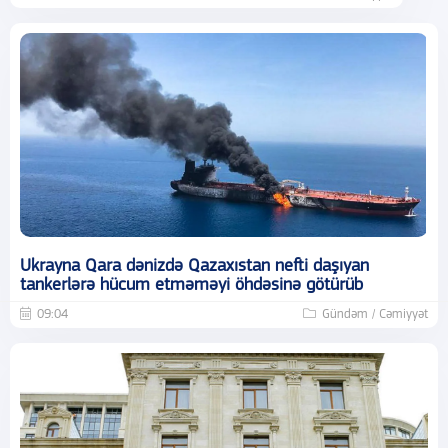
Ukrayna Qara dənizdə Qazaxıstan nefti daşıyan
tankerlərə hücum etməməyi öhdəsinə götürüb
09:04
Gündəm / Cəmiyyət