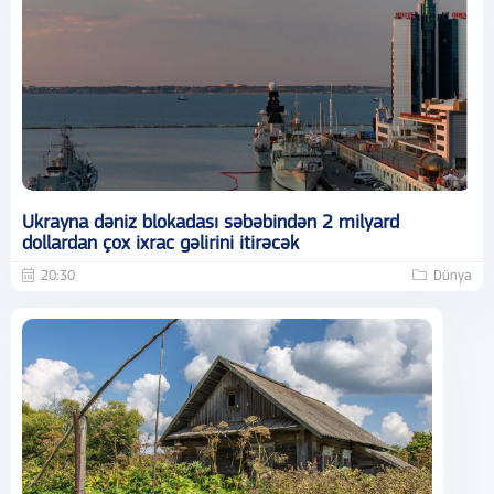
Ukrayna dəniz blokadası səbəbindən 2 milyard
dollardan çox ixrac gəlirini itirəcək
20:30
Dünya