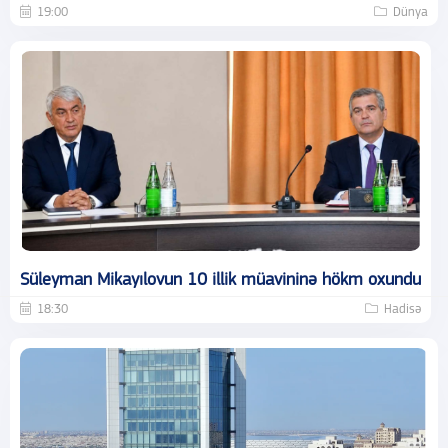
19:00
Dünya
Süleyman Mikayılovun 10 illik müavininə hökm oxundu
18:30
Hadisə