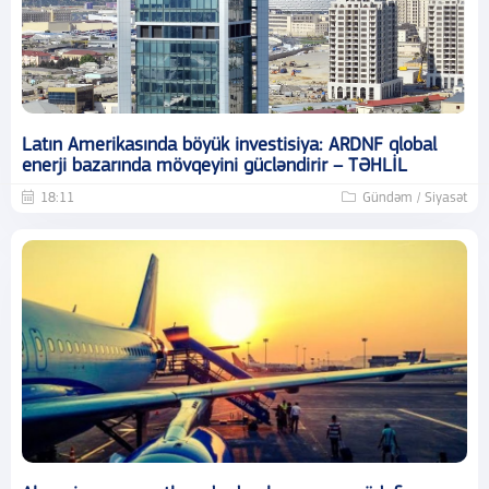
Latın Amerikasında böyük investisiya: ARDNF qlobal
enerji bazarında mövqeyini gücləndirir – TƏHLİL
18:11
Gündəm / Siyasət