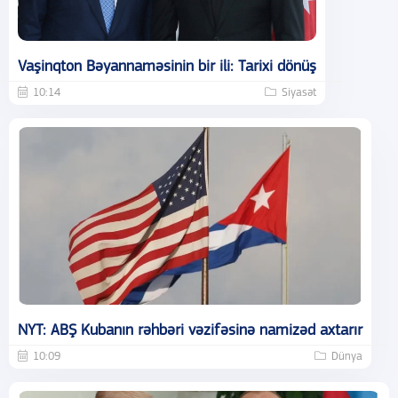
Vaşinqton Bəyannaməsinin bir ili: Tarixi dönüş
10:14
Siyasət
NYT: ABŞ Kubanın rəhbəri vəzifəsinə namizəd axtarır
10:09
Dünya