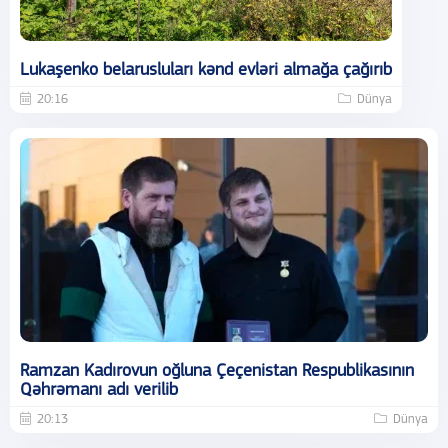
Lukaşenko belarusluları kənd evləri almağa çağırıb
20:16
Dünya
Ramzan Kadırovun oğluna Çeçenistan Respublikasının
Qəhrəmanı adı verilib
20:13
Dünya