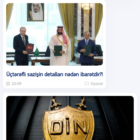
Üçtərəfli sazişin detalları nədən ibarətdir?!
20:09
Siyasət