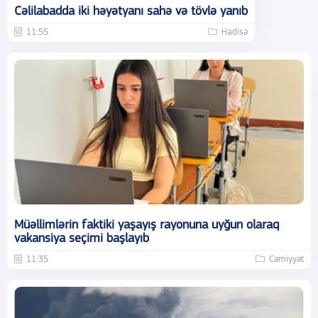
Cəlilabadda iki həyətyanı sahə və tövlə yanıb
11:55
Hadisə
Müəllimlərin faktiki yaşayış rayonuna uyğun olaraq
vakansiya seçimi başlayıb
11:35
Cəmiyyət