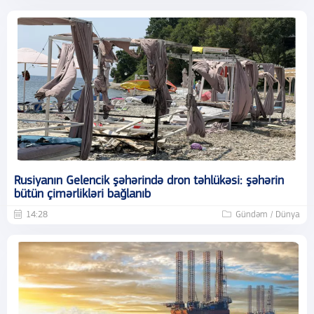
Rusiyanın Gelencik şəhərində dron təhlükəsi: şəhərin
bütün çimərlikləri bağlanıb
14:28
Gündəm / Dünya