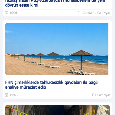
razılaşmaları ABŞ-Azərbaycan münasibətlərində yeni
dövrün əsası kimi
16:01
Gündəm / Cəmiyyət
FHN çimərliklərdə təhlükəsizlik qaydaları ilə bağlı
əhaliyə müraciət edib
15:46
Cəmiyyət