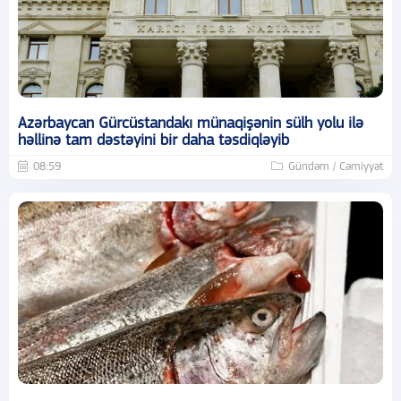
Azərbaycan Gürcüstandakı münaqişənin sülh yolu ilə
həllinə tam dəstəyini bir daha təsdiqləyib
08:59
Gündəm / Cəmiyyət