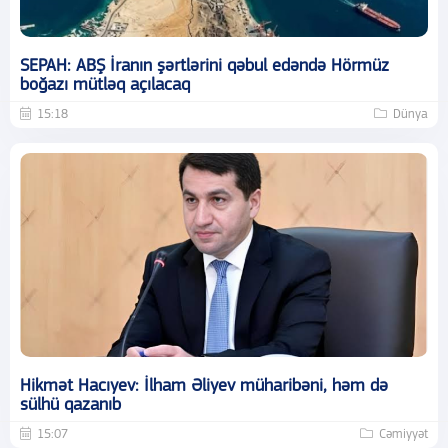
SEPAH: ABŞ İranın şərtlərini qəbul edəndə Hörmüz
boğazı mütləq açılacaq
15:18
Dünya
Hikmət Hacıyev: İlham Əliyev müharibəni, həm də
sülhü qazanıb
15:07
Cəmiyyət