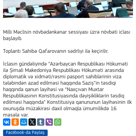
Milli Məclisin növbədənkənar sessiyası üzrə növbəti iclası
başlayıb.
Toplantı Sahibə Qafarovanın sədrliyi ilə keçirilir.
İclasın gündəliyində “Azərbaycan Respublikası Hökuməti
ilə Şimali Makedoniya Respublikası Hökuməti arasında
diplomatik və xidməti/rəsmi pasport sahiblərinin viza
tələbindən azad edilməsi haqqında Saziş”in təsdiqi
haqqında qanun layihəsi və “Naxçıvan Muxtar
Respublikasının Konstitusiyasında dəyişikliklərin təsdiq
edilməsi haqqında” Konstitusiya qanununun layihəsinin ilk
oxunuşda müzakirəsi daxil olmaqla ümumilikdə 16
məsələ var.
Facebook-da Paylaş