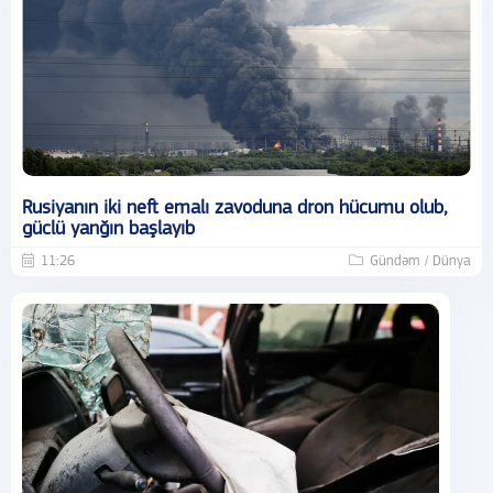
Rusiyanın iki neft emalı zavoduna dron hücumu olub,
güclü yanğın başlayıb
11:26
Gündəm / Dünya