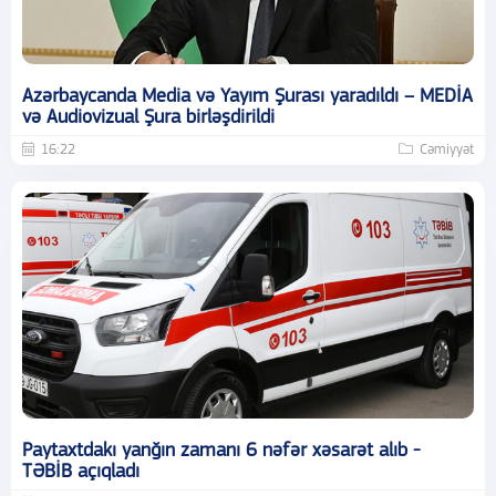
Azərbaycanda Media və Yayım Şurası yaradıldı – MEDİA
və Audiovizual Şura birləşdirildi
16:22
Cəmiyyət
Paytaxtdakı yanğın zamanı 6 nəfər xəsarət alıb -
TƏBİB açıqladı