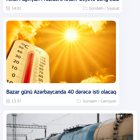
14:01
Gündəm / Siyasət
Bazar günü Azərbaycanda 40 dərəcə isti olacaq
13:37
Gündəm / Cəmiyyət