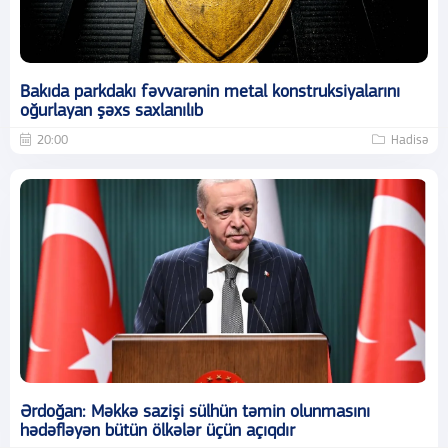
Bakıda parkdakı fəvvarənin metal konstruksiyalarını
oğurlayan şəxs saxlanılıb
20:00
Hadisə
Ərdoğan: Məkkə sazişi sülhün təmin olunmasını
hədəfləyən bütün ölkələr üçün açıqdır