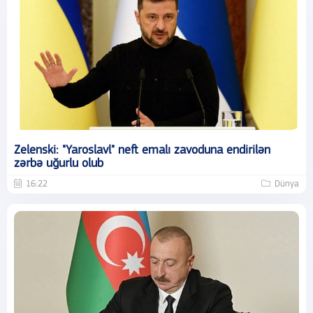
Zelenski: "Yaroslavl" neft emalı zavoduna endirilən
zərbə uğurlu olub
16:22
Dünya