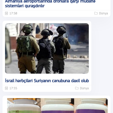
Almaniya aeroportlarında dronlara qarşı müdafiə
sistemləri quraşdırılır
17:58
Dünya
İsrail hərbçiləri Suriyanın cənubuna daxil olub
17:55
Dünya