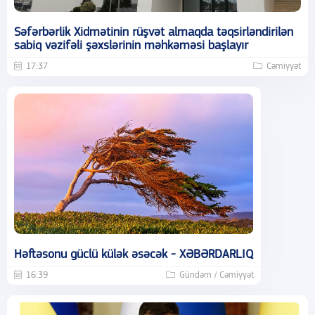
Səfərbərlik Xidmətinin rüşvət almaqda təqsirləndirilən
sabiq vəzifəli şəxslərinin məhkəməsi başlayır
17:37
Cəmiyyət
Həftəsonu güclü külək əsəcək - XƏBƏRDARLIQ
16:39
Gündəm / Cəmiyyət