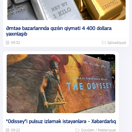
Əmtəə bazarlarında qızılın qiyməti 4 400 dollara
yaxınlaşıb
09:32
İqtisadiyyat
“Odissey”i pulsuz izləmək istəyənlərə - Xəbərdarlıq
09:22
Gündəm / Mədəniyyət