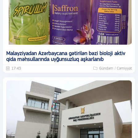
Malayziyadan Azərbaycana gətirilən bəzi bioloji aktiv
qida məhsullarında uyğunsuzluq aşkarlanıb
17:43
Gündəm / Cəmiyyət