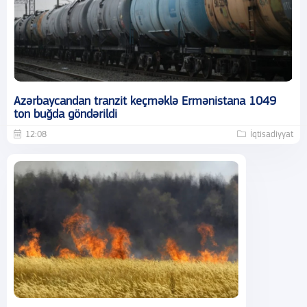
Azərbaycandan tranzit keçməklə Ermənistana 1049
ton buğda göndərildi
12:08
İqtisadiyyat