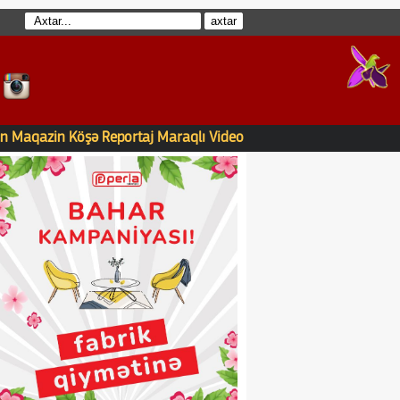
n
Maqazin
Köşə
Reportaj
Maraqlı
Video