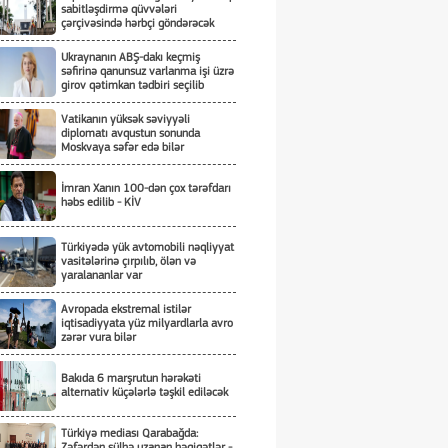
sabitləşdirmə qüvvələri
çərçivəsində hərbçi göndərəcək
Ukraynanın ABŞ-dakı keçmiş
səfirinə qanunsuz varlanma işi üzrə
girov qətimkan tədbiri seçilib
Vatikanın yüksək səviyyəli
diplomatı avqustun sonunda
Moskvaya səfər edə bilər
İmran Xanın 100-dən çox tərəfdarı
həbs edilib - KİV
Türkiyədə yük avtomobili nəqliyyat
vasitələrinə çırpılıb, ölən və
yaralananlar var
Avropada ekstremal istilər
iqtisadiyyata yüz milyardlarla avro
zərər vura bilər
Bakıda 6 marşrutun hərəkəti
alternativ küçələrlə təşkil ediləcək
Türkiyə mediası Qarabağda:
Zəfərdən sülhə uzanan həqiqətlər -