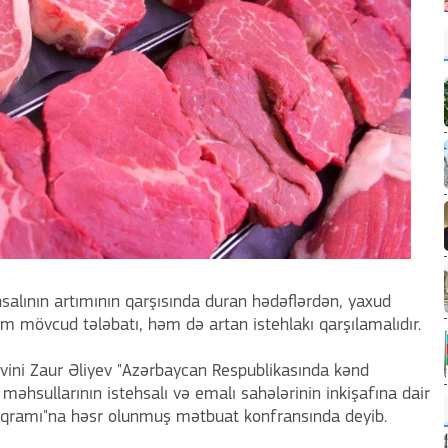
salının artımının qarşısında duran hədəflərdən, yaxud
həm mövcud tələbatı, həm də artan istehlakı qarşılamalıdır.
vini Zaur Əliyev "Azərbaycan Respublikasında kənd
a məhsullarının istehsalı və emalı sahələrinin inkişafına dair
oqramı"na həsr olunmuş mətbuat konfransında deyib.