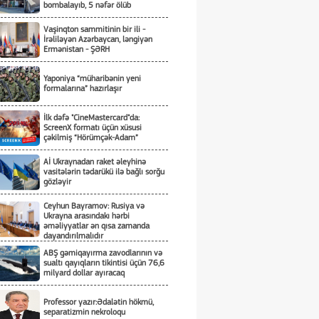
bombalayıb, 5 nəfər ölüb
Vaşinqton sammitinin bir ili -
İrəliləyən Azərbaycan, ləngiyən
Ermənistan - ŞƏRH
Yaponiya “müharibənin yeni
formalarına” hazırlaşır
İlk dəfə "CineMastercard"da:
ScreenX formatı üçün xüsusi
çəkilmiş “Hörümçək-Adam”
Aİ Ukraynadan raket əleyhinə
vasitələrin tədarükü ilə bağlı sorğu
gözləyir
Ceyhun Bayramov: Rusiya və
Ukrayna arasındakı hərbi
əməliyyatlar ən qısa zamanda
dayandırılmalıdır
ABŞ gəmiqayırma zavodlarının və
sualtı qayıqların tikintisi üçün 76,6
milyard dollar ayıracaq
Professor yazır:Ədalətin hökmü,
separatizmin nekroloqu