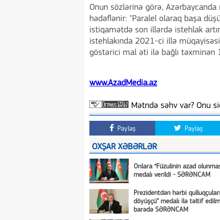
Onun sözlərinə görə, Azərbaycanda 
hədəflənir: "Paralel olaraq başa düşü
istiqamətdə son illərdə istehlak art
istehlakında 2021-ci illə müqayisə
göstərici mal əti ilə bağlı təxminən 
www.AzadMedia.az
Mətndə səhv var? Onu siç
Paylaş
Paylaş
OXŞAR XƏBƏRLƏR
Onlara “Füzulinin azad olunma
medalı verildi - SƏRƏNCAM
Prezidentdən hərbi qulluqçular
döyüşçü” medalı ilə təltif edil
barədə SƏRƏNCAM