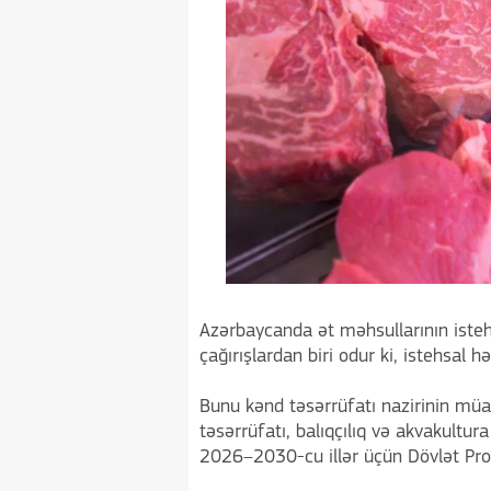
Azərbaycanda ət məhsullarının isteh
çağırışlardan biri odur ki, istehsal 
Bunu kənd təsərrüfatı nazirinin müa
təsərrüfatı, balıqçılıq və akvakultur
2026–2030-cu illər üçün Dövlət Pr