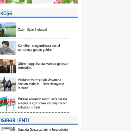
KÖŞƏ
Özüm üçün (hekayə)
Kəndlinin sıxışdırılması sosial
partlayışa gedən yoldur
Ölüm haqq olsa da, vaxtsız gedişlər
üzücüdür...
Vicdanın və Kişiliyin Ünvanına
Yazılan Məktub – Hacı Hekayətin
Ruhuna
Ölkələr arasında rəsmi səfərlər bu
əlaqələrə çox önəm verildiyinə bir
sübutdur - Özəl
XƏBƏR LENTİ
Uqanda Qəzza zolağına beynəlxalq