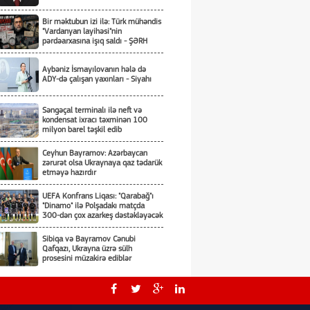
Bir məktubun izi ilə: Türk mühəndis
"Vardanyan layihəsi"nin
pərdəarxasına işıq saldı - ŞƏRH
Aybəniz İsmayılovanın hələ də
ADY-də çalışan yaxınları - Siyahı
Səngəçal terminalı ilə neft və
kondensat ixracı təxminən 100
milyon barel təşkil edib
Ceyhun Bayramov: Azərbaycan
zərurət olsa Ukraynaya qaz tədarük
etməyə hazırdır
UEFA Konfrans Liqası: "Qarabağ"ı
"Dinamo" ilə Polşadakı matçda
300-dən çox azarkeş dəstəkləyəcək
Sibiqa və Bayramov Cənubi
Qafqazı, Ukrayna üzrə sülh
prosesini müzakirə ediblər
Azərbaycanda sabah 39 dərəcə isti
olacaq