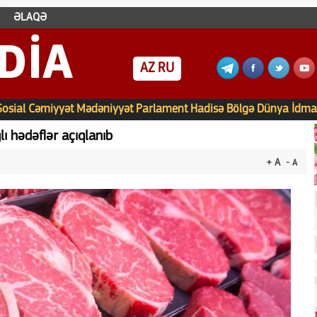
ƏLAQƏ
DIA
AZ
RU
Sosial
Cəmiyyət
Mədəniyyət
Parlament
Hadisə
Bölgə
Dünya
İdma
lı hədəflər açıqlanıb
+ A
- A