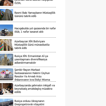
ÖZƏL
Rəsmi Bakı Yamaykanın Müstəqillik
Gününü təbrik edib
Hacıqabulda yol qəzasında bir nəfər
ölüb, 1 nəfər xəsarət alıb
Azərbaycan XİN Boliviyanı
Müstəqillik Günü münasibətilə
təbrik edib
Rusiya XİN: Ermənistan Aİ-yə
yaxınlaşmanı diversifikasiya
adlandırmamalıdır
Şəmkir Rayon Mərkəzi
Xəstəxanasının Həkimi Ceyhun
Rəsulov Və Arvadı Arzu
Əskərovanın Icra Etdiyi Mioma
Əməliyyatından Sonra Qadının
Azərbaycanda şahmatın inkişafı və
Ölümü Ilə Bağlı Şəmkir Rayon
beynəlxalq əməkdaşlıq müzakirə
Prokrurluğunda Araşdırma Aparılır
edilib
Rusiya ordusu Ukraynanın
Dnepropetrovsk vilayətini