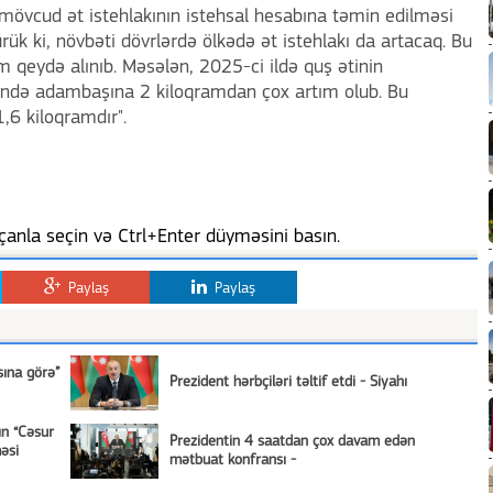
mövcud ət istehlakının istehsal hesabına təmin edilməsi
rük ki, növbəti dövrlərdə ölkədə ət istehlakı da artacaq. Bu
ım qeydə alınıb. Məsələn, 2025-ci ildə quş ətinin
sində adambaşına 2 kiloqramdan çox artım olub. Bu
1,6 kiloqramdır".
anla seçin və Ctrl+Enter düyməsini basın.
Paylaş
Paylaş
sına görə”
Prezident hərbçiləri təltif etdi - Siyahı
ın “Cəsur
Prezidentin 4 saatdan çox davam edən
məsi
mətbuat konfransı -