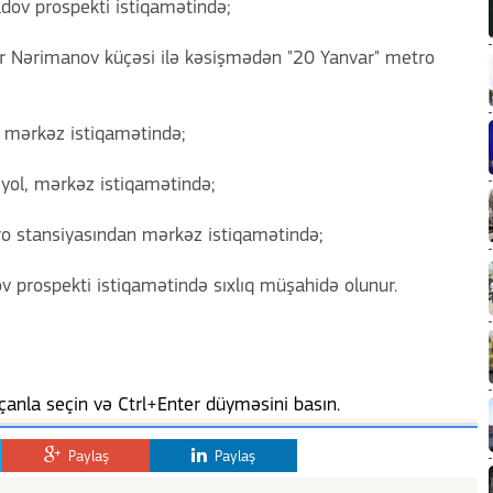
adov prospekti istiqamətində;
ər Nərimanov küçəsi ilə kəsişmədən "20 Yanvar" metro
, mərkəz istiqamətində;
 yol, mərkəz istiqamətində;
tro stansiyasından mərkəz istiqamətində;
ov prospekti istiqamətində sıxlıq müşahidə olunur.
anla seçin və Ctrl+Enter düyməsini basın.
Paylaş
Paylaş