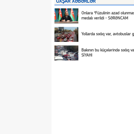
OXŞAR XƏBƏRLƏR
Onlara “Füzulinin azad olunma
medalı verildi - SƏRƏNCAM
Yollarda sıxlıq var, avtobuslar g
Bakının bu küçələrində sıxlıq va
SİYAHI