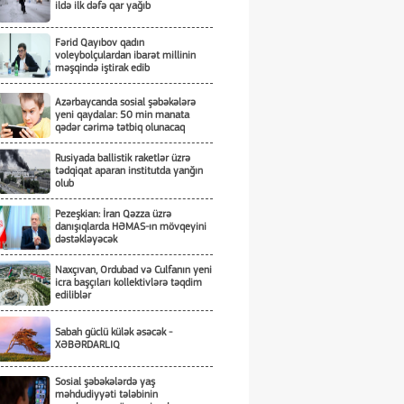
ildə ilk dəfə qar yağıb
Fərid Qayıbov qadın
voleybolçulardan ibarət millinin
məşqində iştirak edib
Azərbaycanda sosial şəbəkələrə
yeni qaydalar: 50 min manata
qədər cərimə tətbiq olunacaq
Rusiyada ballistik raketlər üzrə
tədqiqat aparan institutda yanğın
olub
Pezeşkian: İran Qəzza üzrə
danışıqlarda HƏMAS-ın mövqeyini
dəstəkləyəcək
Naxçıvan, Ordubad və Culfanın yeni
icra başçıları kollektivlərə təqdim
ediliblər
Sabah güclü külək əsəcək -
XƏBƏRDARLIQ
Sosial şəbəkələrdə yaş
məhdudiyyəti tələbinin