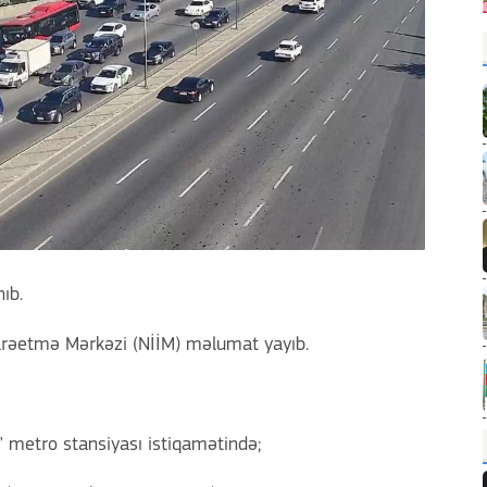
nıb.
darəetmə Mərkəzi (NİİM) məlumat yayıb.
" metro stansiyası istiqamətində;