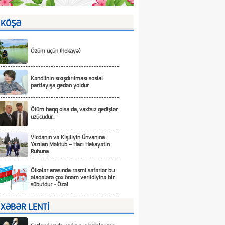
KÖŞƏ
Özüm üçün (hekayə)
Kəndlinin sıxışdırılması sosial
partlayışa gedən yoldur
Ölüm haqq olsa da, vaxtsız gedişlər
üzücüdür...
Vicdanın və Kişiliyin Ünvanına
Yazılan Məktub – Hacı Hekayətin
Ruhuna
Ölkələr arasında rəsmi səfərlər bu
əlaqələrə çox önəm verildiyinə bir
sübutdur - Özəl
XƏBƏR LENTİ