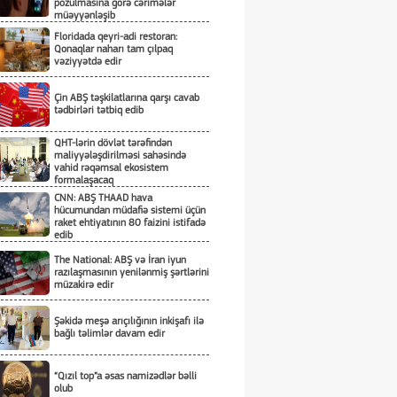
pozulmasına görə cərimələr
müəyyənləşib
Floridada qeyri-adi restoran:
Qonaqlar naharı tam çılpaq
vəziyyətdə edir
Çin ABŞ təşkilatlarına qarşı cavab
tədbirləri tətbiq edib
QHT-lərin dövlət tərəfindən
maliyyələşdirilməsi sahəsində
vahid rəqəmsal ekosistem
formalaşacaq
CNN: ABŞ THAAD hava
hücumundan müdafiə sistemi üçün
raket ehtiyatının 80 faizini istifadə
edib
The National: ABŞ və İran iyun
razılaşmasının yenilənmiş şərtlərini
müzakirə edir
Şəkidə meşə arıçılığının inkişafı ilə
bağlı təlimlər davam edir
“Qızıl top”a əsas namizədlər bəlli
olub