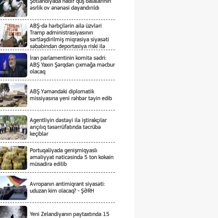
Şotlandiyada nadir quş balalarının
əsrlik ov ənənəsi dayandırıldı
ABŞ-də hərbçilərin ailə üzvləri
Tramp administrasiyasının
sərtləşdirilmiş miqrasiya siyasəti
səbəbindən deportasiya riski ilə
üzləşiblər
İran parlamentinin komitə sədri:
ABŞ Yaxın Şərqdən çıxmağa məcbur
olacaq
ABŞ Yəməndəki diplomatik
missiyasına yeni rəhbər təyin edib
Agentliyin dəstəyi ilə iştirakçılar
arıçılıq təsərrüfatında təcrübə
keçiblər
Portuqaliyada genişmiqyaslı
əməliyyat nəticəsində 5 ton kokain
müsadirə edilib
Avropanın antimiqrant siyasəti:
uduzan kim olacaq? - ŞƏRH
Yeni Zelandiyanın paytaxtında 15