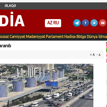
ƏLAQƏ
DIA
AZ
RU
Sosial
Cəmiyyət
Mədəniyyət
Parlament
Hadisə
Bölgə
Dünya
İdma
yaranıb
+ A
- A