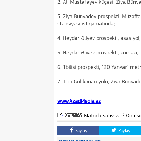
2. Alı Mustafayev küçəsi, Ziya Büny
3. Ziya Bünyadov prospekti, Müzəff
stansiyası istiqamətində;
4. Heydər Əliyev prospekti, əsas yol
5. Heydər Əliyev prospekti, köməkçi
6. Tbilisi prospekti, "20 Yanvar" me
7. 1-ci Göl kənarı yolu, Ziya Bünyad
www.AzadMedia.az
Mətndə səhv var? Onu siç
Paylaş
Paylaş