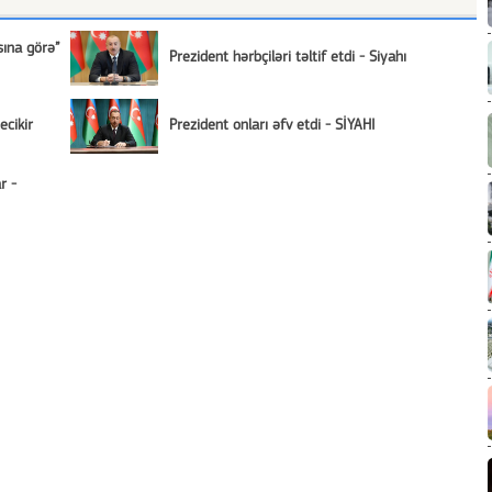
sına görə”
Prezident hərbçiləri təltif etdi - Siyahı
ecikir
Prezident onları əfv etdi - SİYAHI
r -