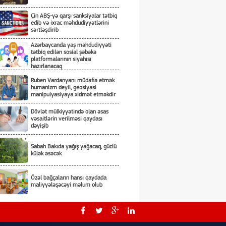
Çin ABŞ-yə qarşı sanksiyalar tətbiq
edib və ixrac məhdudiyyətlərini
sərtləşdirib
Azərbaycanda yaş məhdudiyyəti
tətbiq edilən sosial şəbəkə
platformalarının siyahısı
hazırlanacaq
Ruben Vardanyanı müdafiə etmək
humanizm deyil, geosiyasi
manipulyasiyaya xidmət etməkdir
Dövlət mülkiyyətində olan əsas
vəsaitlərin verilməsi qaydası
dəyişib
Sabah Bakıda yağış yağacaq, güclü
külək əsəcək
Özəl bağçaların hansı qaydada
maliyyələşəcəyi məlum olub
Rusiya Kiyevə hücumda kasetli
döyüş sursatlarından istifadə edib