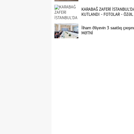
KARABAĞ ZAFERİ İSTANBUL’D
KUTLANDI - FOTOLAR - ÖZƏL
İlham Əliyevin 3 saatlıq çıxışı
MƏTNİ