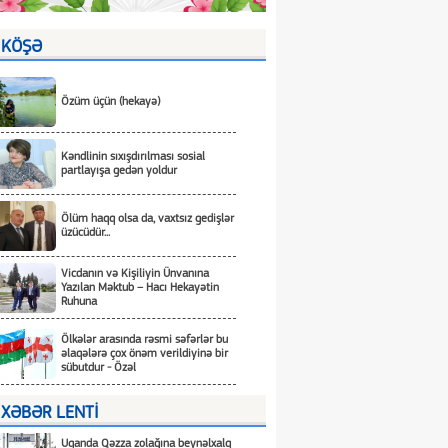
KÖŞƏ
Özüm üçün (hekayə)
Kəndlinin sıxışdırılması sosial
partlayışa gedən yoldur
Ölüm haqq olsa da, vaxtsız gedişlər
üzücüdür...
Vicdanın və Kişiliyin Ünvanına
Yazılan Məktub – Hacı Hekayətin
Ruhuna
Ölkələr arasında rəsmi səfərlər bu
əlaqələrə çox önəm verildiyinə bir
sübutdur - Özəl
XƏBƏR LENTİ
Uqanda Qəzza zolağına beynəlxalq