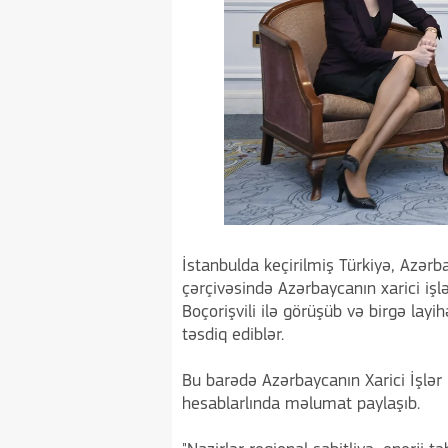
İstanbulda keçirilmiş Türkiyə, Azər
çərçivəsində Azərbaycanın xarici iş
Boçorişvili ilə görüşüb və birgə layih
təsdiq ediblər.
Bu barədə Azərbaycanın Xarici İşlər 
hesablarlında məlumat paylaşıb.