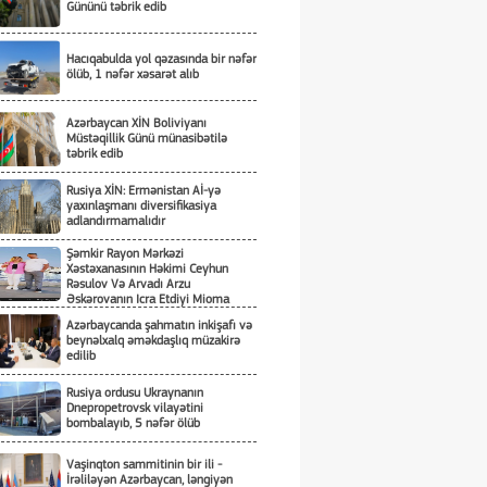
Gününü təbrik edib
Hacıqabulda yol qəzasında bir nəfər
ölüb, 1 nəfər xəsarət alıb
Azərbaycan XİN Boliviyanı
Müstəqillik Günü münasibətilə
təbrik edib
Rusiya XİN: Ermənistan Aİ-yə
yaxınlaşmanı diversifikasiya
adlandırmamalıdır
Şəmkir Rayon Mərkəzi
Xəstəxanasının Həkimi Ceyhun
Rəsulov Və Arvadı Arzu
Əskərovanın Icra Etdiyi Mioma
Əməliyyatından Sonra Qadının
Azərbaycanda şahmatın inkişafı və
Ölümü Ilə Bağlı Şəmkir Rayon
beynəlxalq əməkdaşlıq müzakirə
Prokrurluğunda Araşdırma Aparılır
edilib
Rusiya ordusu Ukraynanın
Dnepropetrovsk vilayətini
bombalayıb, 5 nəfər ölüb
Vaşinqton sammitinin bir ili -
İrəliləyən Azərbaycan, ləngiyən