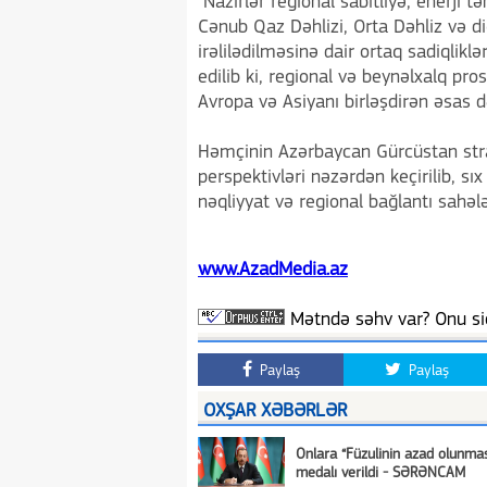
"Nazirlər regional sabitliyə, enerji t
Cənub Qaz Dəhlizi, Orta Dəhliz və di
irəlilədilməsinə dair ortaq sadiqliklə
edilib ki, regional və beynəlxalq pro
Avropa və Asiyanı birləşdirən əsas də
Həmçinin Azərbaycan Gürcüstan strat
perspektivləri nəzərdən keçirilib, sıx
nəqliyyat və regional bağlantı sahə
www.AzadMedia.az
Mətndə səhv var? Onu siç
Paylaş
Paylaş
OXŞAR XƏBƏRLƏR
Onlara “Füzulinin azad olunma
medalı verildi - SƏRƏNCAM