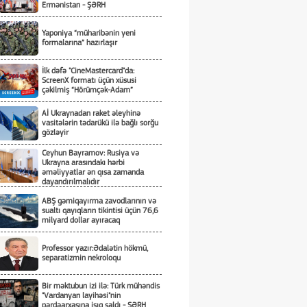
Ermənistan - ŞƏRH
Yaponiya “müharibənin yeni
formalarına” hazırlaşır
İlk dəfə "CineMastercard"da:
ScreenX formatı üçün xüsusi
çəkilmiş “Hörümçək-Adam”
Aİ Ukraynadan raket əleyhinə
vasitələrin tədarükü ilə bağlı sorğu
gözləyir
Ceyhun Bayramov: Rusiya və
Ukrayna arasındakı hərbi
əməliyyatlar ən qısa zamanda
dayandırılmalıdır
ABŞ gəmiqayırma zavodlarının və
sualtı qayıqların tikintisi üçün 76,6
milyard dollar ayıracaq
Professor yazır:Ədalətin hökmü,
separatizmin nekroloqu
Bir məktubun izi ilə: Türk mühəndis
"Vardanyan layihəsi"nin
pərdəarxasına işıq saldı - ŞƏRH