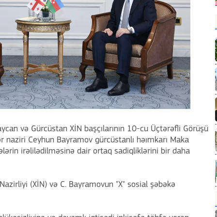
baycan və Gürcüstan XİN başçılarının 10-cu Üçtərəfli Görüşü
lər naziri Ceyhun Bayramov gürcüstanlı həımkarı Maka
ələrin irəlilədilməsinə dair ortaq sadiqliklərini bir daha
Nazirliyi (XİN) və C. Bayramovun "X" sosial şəbəkə