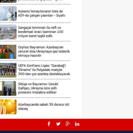
Aybəniz İsmayılovanın hələ də
ADY-də çalışan yaxınları - Siyahı
Səngəçal terminalı ilə neft və
kondensat ixracı təxminən 100
milyon barel təşkil edib
Ceyhun Bayramov: Azərbaycan
zərurət olsa Ukraynaya qaz tədarük
etməyə hazırdır
UEFA Konfrans Liqası: "Qarabağ"ı
"Dinamo" ilə Polşadakı matçda
300-dən çox azarkeş dəstəkləyəcək
Sibiqa və Bayramov Cənubi
Qafqazı, Ukrayna üzrə sülh
prosesini müzakirə ediblər
Azərbaycanda sabah 39 dərəcə isti
olacaq
ARDNF 3 illik auditor seçir