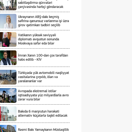
sabitləşdirmə qüvvələri
çərçivəsində hərbçi göndərəcək
Ukraynanın ABŞ-dakı keçmiş
səfirinə qanunsuz varlanma işi üzrə
girov qətimkan tədbiri seçilib
Vatikanın yüksək səviyyəli
diplomatı avqustun sonunda
Moskvaya səfər edə bilər
İmran Xanın 100-dən çox tərəfdarı
həbs edilib - KİV
Türkiyədə yük avtomobili nəqliyyat
vasitələrinə çırpılıb, ölən və
yaralananlar var
Avropada ekstremal istilər
iqtisadiyyata yüz milyardlarla avro
zərər vura bilər
Bakıda 6 marşrutun hərəkəti
alternativ küçələrlə təşkil ediləcək
Rəsmi Bakı Yamaykanın Müstəqillik