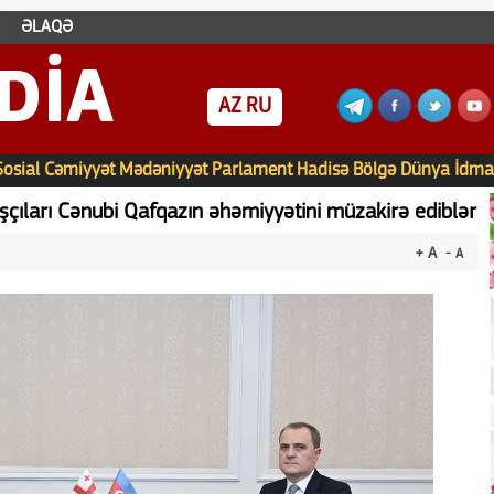
ƏLAQƏ
DIA
AZ
RU
Sosial
Cəmiyyət
Mədəniyyət
Parlament
Hadisə
Bölgə
Dünya
İdma
çıları Cənubi Qafqazın əhəmiyyətini müzakirə ediblər
+ A
- A