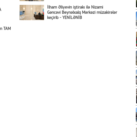
İlham Əliyevin iştirakı ilə Nizami
A
Gəncəvi Beynəlxalq Mərkəzi müzakirələr
keçirib - YENİLƏNİB
nın TAM