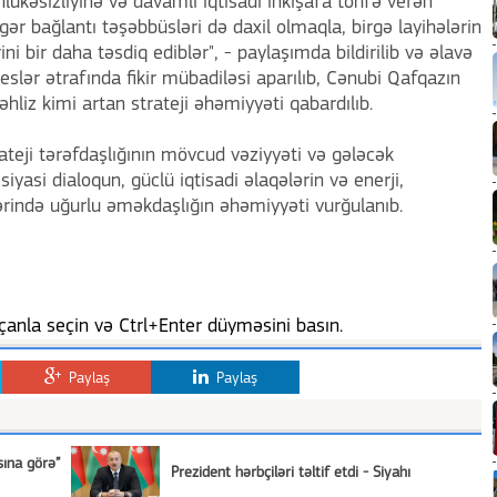
əhlükəsizliyinə və davamlı iqtisadi inkişafa töhfə verən
gər bağlantı təşəbbüsləri də daxil olmaqla, birgə layihələrin
rini bir daha təsdiq ediblər", - paylaşımda bildirilib və əlavə
seslər ətrafında fikir mübadiləsi aparılıb, Cənubi Qafqazın
hliz kimi artan strateji əhəmiyyəti qabardılıb.
eji tərəfdaşlığının mövcud vəziyyəti və gələcək
 siyasi dialoqun, güclü iqtisadi əlaqələrin və enerji,
lərində uğurlu əməkdaşlığın əhəmiyyəti vurğulanıb.
anla seçin və Ctrl+Enter düyməsini basın.
Paylaş
Paylaş
sına görə”
Prezident hərbçiləri təltif etdi - Siyahı