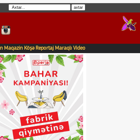
n
Maqazin
Köşə
Reportaj
Maraqlı
Video