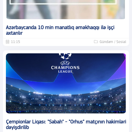
Azərbaycanda 10 min manatlıq əməkhaqqı ilə işçi
axtarılır
11:15
Gündəm / Sosial
Çempionlar Liqası: "Sabah" - "Orhus" matçının hakimləri
dəyişdirilib