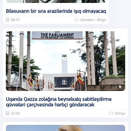
Biləsuvarın bir sıra ərazilərində işıq olmayacaq
08:57
Gündəm / Bölgə
Uqanda Qəzza zolağına beynəlxalq sabitləşdirmə
qüvvələri çərçivəsində hərbçi göndərəcək
22:00
Dünya