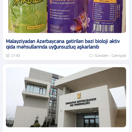
Malayziyadan Azərbaycana gətirilən bəzi bioloji aktiv
qida məhsullarında uyğunsuzluq aşkarlanıb
17:43
Gündəm / Cəmiyyət