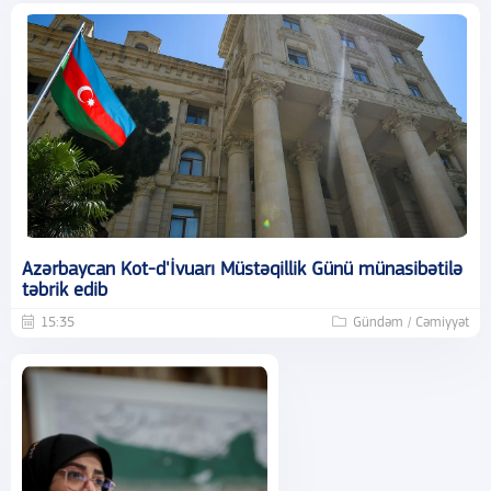
Azərbaycan Kot-d'İvuarı Müstəqillik Günü münasibətilə
təbrik edib
15:35
Gündəm / Cəmiyyət