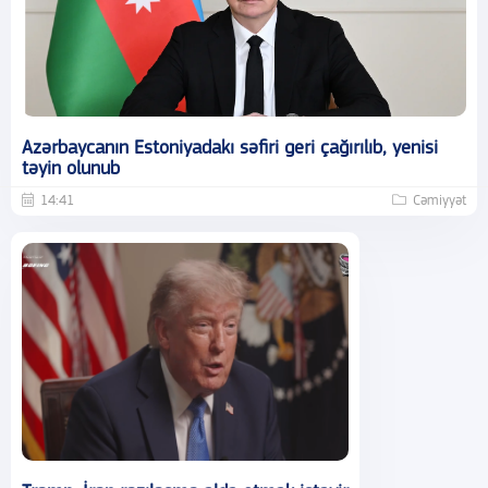
Azərbaycanın Estoniyadakı səfiri geri çağırılıb, yenisi
təyin olunub
14:41
Cəmiyyət