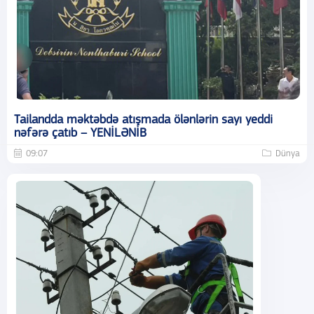
Tailandda məktəbdə atışmada ölənlərin sayı yeddi
nəfərə çatıb – YENİLƏNİB
09:07
Dünya