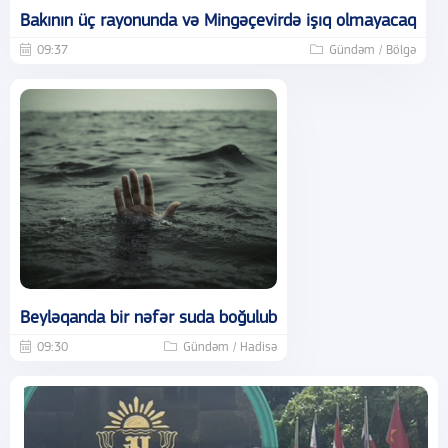
Bakının üç rayonunda və Mingəçevirdə işıq olmayacaq
09:37
Gündəm / Bölgə
Beyləqanda bir nəfər suda boğulub
09:30
Gündəm / Hadisə