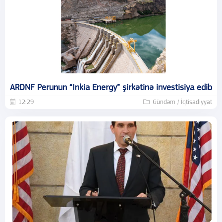
ARDNF Perunun “Inkia Energy” şirkətinə investisiya edib
12:29
Gündəm / İqtisadiyyat