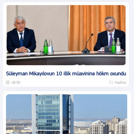
Süleyman Mikayılovun 10 illik müavininə hökm oxundu
18:30
Hadisə