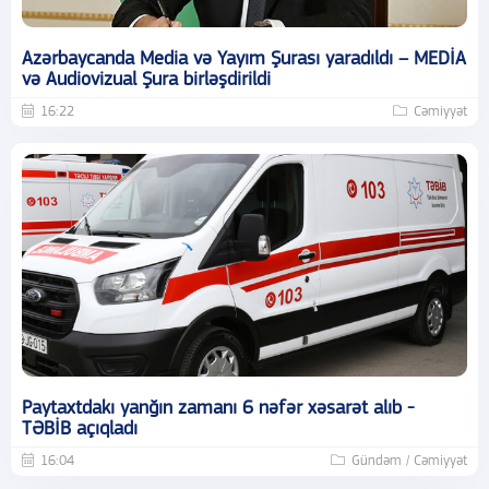
Azərbaycanda Media və Yayım Şurası yaradıldı – MEDİA
və Audiovizual Şura birləşdirildi
16:22
Cəmiyyət
Paytaxtdakı yanğın zamanı 6 nəfər xəsarət alıb -
TƏBİB açıqladı
16:04
Gündəm / Cəmiyyət