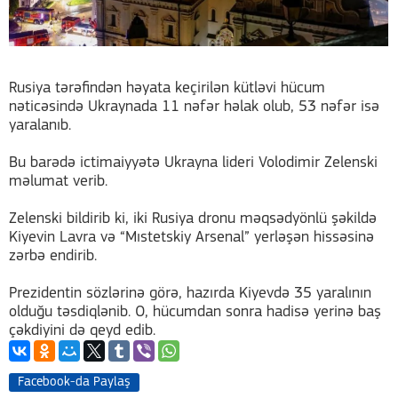
Rusiya tərəfindən həyata keçirilən kütləvi hücum
nəticəsində Ukraynada 11 nəfər həlak olub, 53 nəfər isə
yaralanıb.
Bu barədə ictimaiyyətə Ukrayna lideri Volodimir Zelenski
məlumat verib.
Zelenski bildirib ki, iki Rusiya dronu məqsədyönlü şəkildə
Kiyevin Lavra və “Mıstetskiy Arsenal” yerləşən hissəsinə
zərbə endirib.
Prezidentin sözlərinə görə, hazırda Kiyevdə 35 yaralının
olduğu təsdiqlənib. O, hücumdan sonra hadisə yerinə baş
çəkdiyini də qeyd edib.
Facebook-da Paylaş