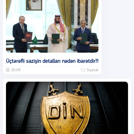
Üçtərəfli sazişin detalları nədən ibarətdir?!
20:09
Siyasət