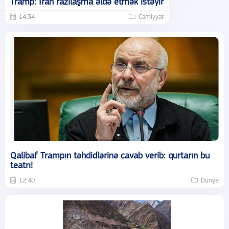
Tramp: İran razılaşma əldə etmək istəyir
14:34
Cəmiyyət
Qalibaf Trampın təhdidlərinə cavab verib: qurtarın bu
teatrı!
12:40
Dünya