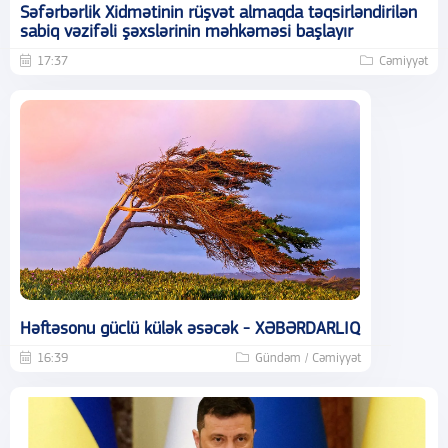
Səfərbərlik Xidmətinin rüşvət almaqda təqsirləndirilən
sabiq vəzifəli şəxslərinin məhkəməsi başlayır
17:37
Cəmiyyət
Həftəsonu güclü külək əsəcək - XƏBƏRDARLIQ
16:39
Gündəm / Cəmiyyət