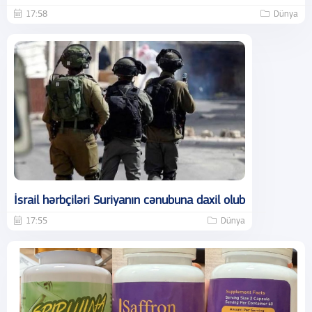
17:58
Dünya
İsrail hərbçiləri Suriyanın cənubuna daxil olub
17:55
Dünya