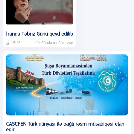
İranda Təbriz Günü qeyd edilib
15:12
Gündəm / Cəmiyyət
CASCFEN Türk dünyası ilə bağlı rəsm müsabiqəsi elan
edir