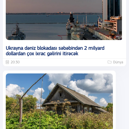
Ukrayna dəniz blokadası səbəbindən 2 milyard
dollardan çox ixrac gəlirini itirəcək
20:30
Dünya