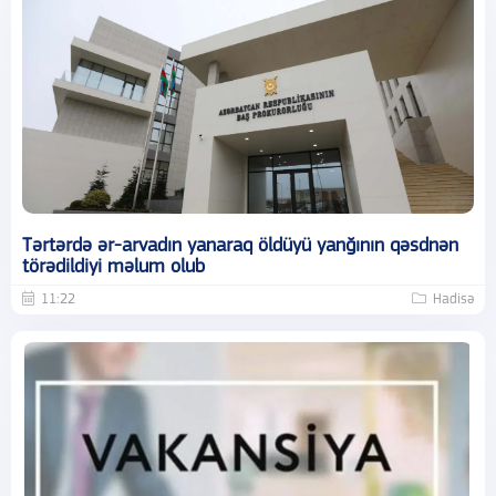
Tərtərdə ər-arvadın yanaraq öldüyü yanğının qəsdnən
törədildiyi məlum olub
11:22
Hadisə