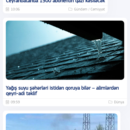
Ceyranbatanda 1500 abonentin qazı kəsiləcək
10:06
Gündəm / Cəmiyyət
Yağış suyu şəhərləri istidən qoruya bilər – alimlərdən
qeyri-adi təklif
09:59
Dünya