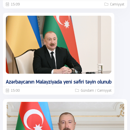
15:09
Cəmiyyət
Azərbaycanın Malayziyada yeni səfiri təyin olunub
15:00
Gündəm / Cəmiyyət