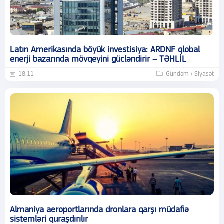
Latın Amerikasında böyük investisiya: ARDNF qlobal
enerji bazarında mövqeyini gücləndirir – TƏHLİL
18:11
Gündəm / Siyasət
Almaniya aeroportlarında dronlara qarşı müdafiə
sistemləri quraşdırılır