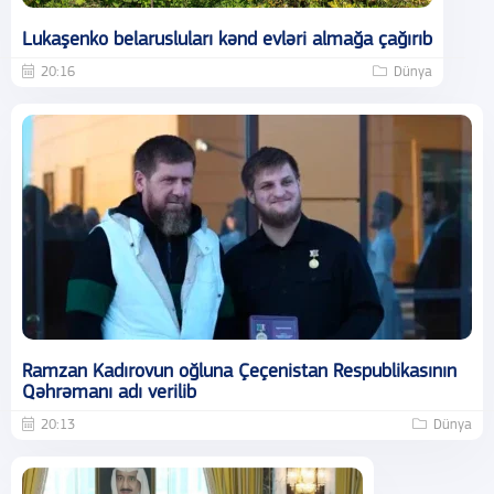
Lukaşenko belarusluları kənd evləri almağa çağırıb
20:16
Dünya
Ramzan Kadırovun oğluna Çeçenistan Respublikasının
Qəhrəmanı adı verilib
20:13
Dünya