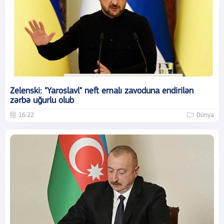
Zelenski: "Yaroslavl" neft emalı zavoduna endirilən
zərbə uğurlu olub
16:22
Dünya