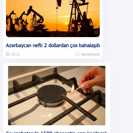
Azərbaycan nefti 2 dollardan çox bahalaşıb
10:11
İqtisadiyyat