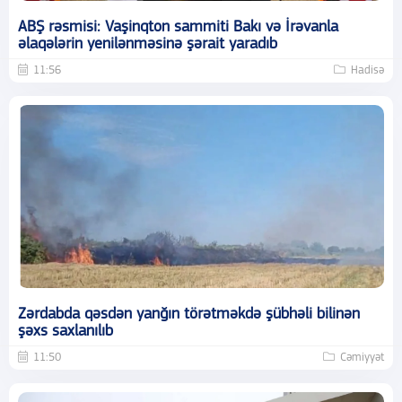
ABŞ rəsmisi: Vaşinqton sammiti Bakı və İrəvanla
əlaqələrin yenilənməsinə şərait yaradıb
11:56
Hadisə
Zərdabda qəsdən yanğın törətməkdə şübhəli bilinən
şəxs saxlanılıb
11:50
Cəmiyyət