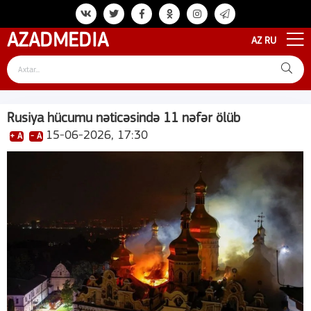
AZAD
MEDIA
AZ
RU
Rusiya hücumu nəticəsində 11 nəfər ölüb
15-06-2026, 17:30
+ A
- A