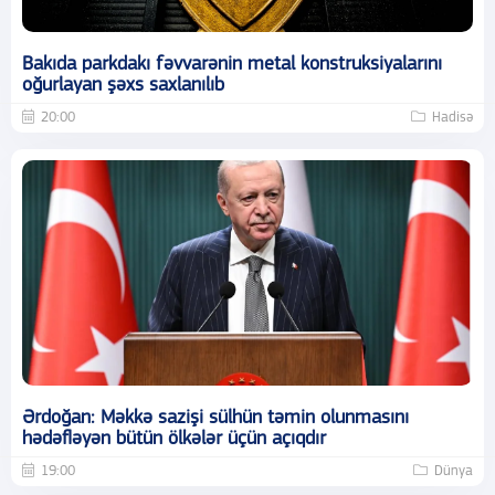
Bakıda parkdakı fəvvarənin metal konstruksiyalarını
oğurlayan şəxs saxlanılıb
20:00
Hadisə
Ərdoğan: Məkkə sazişi sülhün təmin olunmasını
hədəfləyən bütün ölkələr üçün açıqdır
19:00
Dünya