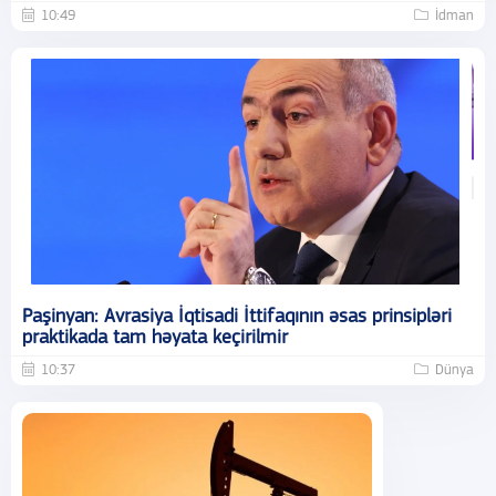
10:49
İdman
Paşinyan: Avrasiya İqtisadi İttifaqının əsas prinsipləri
praktikada tam həyata keçirilmir
10:37
Dünya