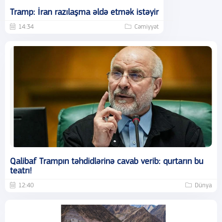
Tramp: İran razılaşma əldə etmək istəyir
14:34
Cəmiyyət
Qalibaf Trampın təhdidlərinə cavab verib: qurtarın bu
teatrı!
12:40
Dünya