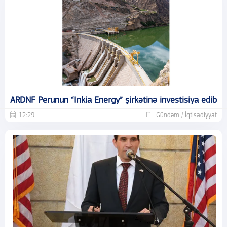
ARDNF Perunun “Inkia Energy” şirkətinə investisiya edib
12:29
Gündəm / İqtisadiyyat