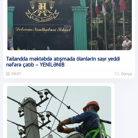
Tailandda məktəbdə atışmada ölənlərin sayı yeddi
nəfərə çatıb – YENİLƏNİB
09:07
Dünya