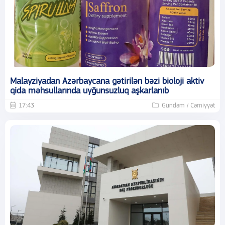
Malayziyadan Azərbaycana gətirilən bəzi bioloji aktiv
qida məhsullarında uyğunsuzluq aşkarlanıb
17:43
Gündəm / Cəmiyyət