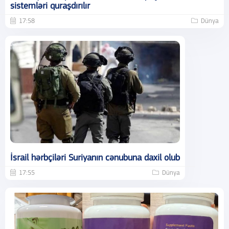
sistemləri quraşdırılır
17:58
Dünya
İsrail hərbçiləri Suriyanın cənubuna daxil olub
17:55
Dünya