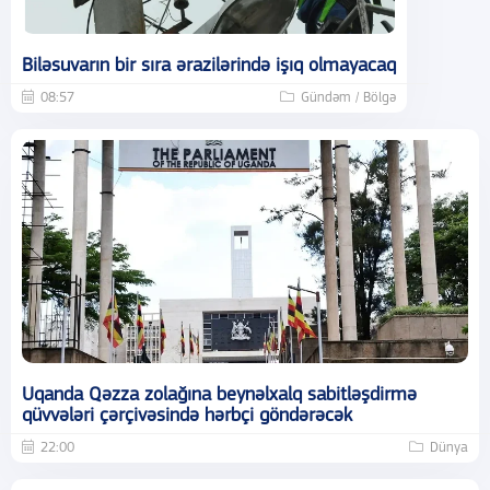
Biləsuvarın bir sıra ərazilərində işıq olmayacaq
08:57
Gündəm / Bölgə
Uqanda Qəzza zolağına beynəlxalq sabitləşdirmə
qüvvələri çərçivəsində hərbçi göndərəcək
22:00
Dünya