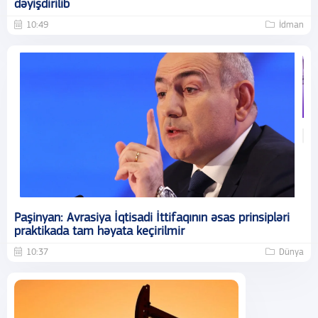
dəyişdirilib
10:49
İdman
Paşinyan: Avrasiya İqtisadi İttifaqının əsas prinsipləri
praktikada tam həyata keçirilmir
10:37
Dünya