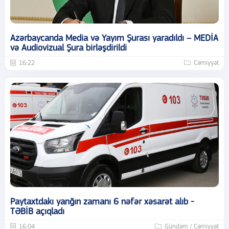
Azərbaycanda Media və Yayım Şurası yaradıldı – MEDİA
və Audiovizual Şura birləşdirildi
16:22
Cəmiyyət
Paytaxtdakı yanğın zamanı 6 nəfər xəsarət alıb -
TƏBİB açıqladı
16:04
Gündəm / Cəmiyyət