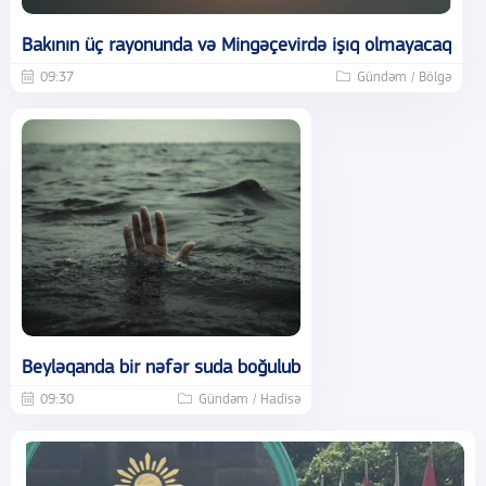
Bakının üç rayonunda və Mingəçevirdə işıq olmayacaq
09:37
Gündəm / Bölgə
Beyləqanda bir nəfər suda boğulub
09:30
Gündəm / Hadisə