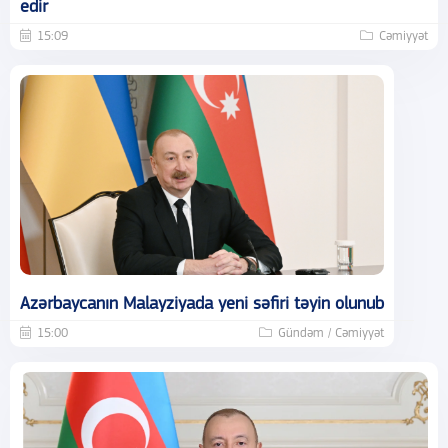
edir
15:09
Cəmiyyət
Azərbaycanın Malayziyada yeni səfiri təyin olunub
15:00
Gündəm / Cəmiyyət