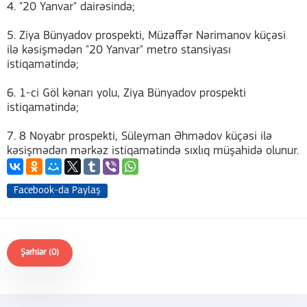
4. "20 Yanvar" dairəsində;
5. Ziya Bünyadov prospekti, Müzəffər Nərimanov küçəsi
ilə kəsişmədən "20 Yanvar" metro stansiyası
istiqamətində;
6. 1-ci Göl kənarı yolu, Ziya Bünyadov prospekti
istiqamətində;
7. 8 Noyabr prospekti, Süleyman Əhmədov küçəsi ilə
kəsişmədən mərkəz istiqamətində sıxlıq müşahidə olunur.
Facebook-da Paylaş
Şərhlər (0)