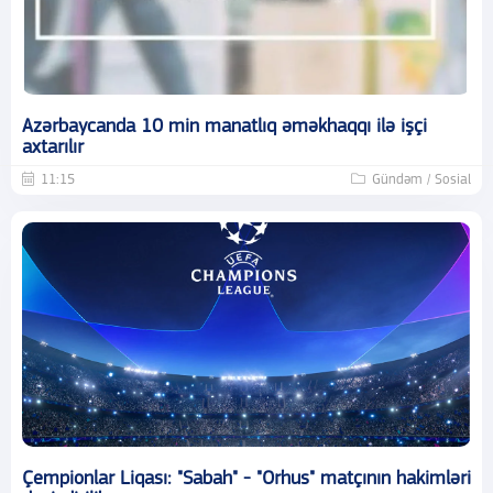
Azərbaycanda 10 min manatlıq əməkhaqqı ilə işçi
axtarılır
11:15
Gündəm / Sosial
Çempionlar Liqası: "Sabah" - "Orhus" matçının hakimləri