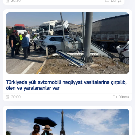
20:30
Dünya
Türkiyədə yük avtomobili nəqliyyat vasitələrinə çırpılıb,
ölən və yaralananlar var
20:00
Dünya