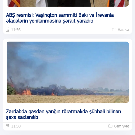
ABŞ rəsmisi: Vaşinqton sammiti Bakı və İrəvanla
əlaqələrin yenilənməsinə şərait yaradıb
11:56
Hadisə
Zərdabda qəsdən yanğın törətməkdə şübhəli bilinən
şəxs saxlanılıb
11:50
Cəmiyyət