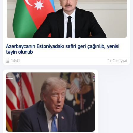
Azərbaycanın Estoniyadakı səfiri geri çağırılıb, yenisi
təyin olunub
14:41
Cəmiyyət