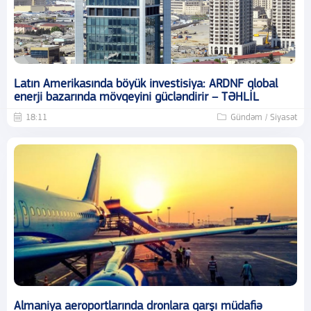
Latın Amerikasında böyük investisiya: ARDNF qlobal
enerji bazarında mövqeyini gücləndirir – TƏHLİL
18:11
Gündəm / Siyasət
Almaniya aeroportlarında dronlara qarşı müdafiə