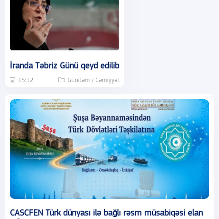
İranda Təbriz Günü qeyd edilib
15:12
Gündəm / Cəmiyyət
CASCFEN Türk dünyası ilə bağlı rəsm müsabiqəsi elan