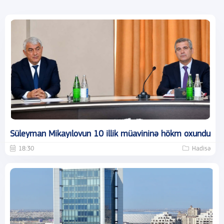
Süleyman Mikayılovun 10 illik müavininə hökm oxundu
18:30
Hadisə