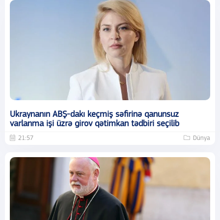
Ukraynanın ABŞ-dakı keçmiş səfirinə qanunsuz
varlanma işi üzrə girov qətimkan tədbiri seçilib
21:57
Dünya