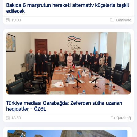
Bakıda 6 marşrutun hərəkəti alternativ küçələrlə təşkil
ediləcək
19:00
Cəmiyyət
Türkiyə mediası Qarabağda: Zəfərdən sülhə uzanan
həqiqətlər - ÖZƏL
18:59
Qarabağ