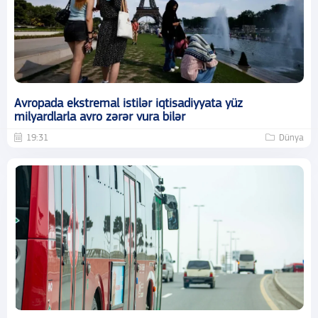
Avropada ekstremal istilər iqtisadiyyata yüz
milyardlarla avro zərər vura bilər
19:31
Dünya