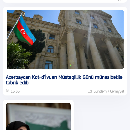
Azərbaycan Kot-d'İvuarı Müstəqillik Günü münasibətilə
təbrik edib
15:35
Gündəm / Cəmiyyət