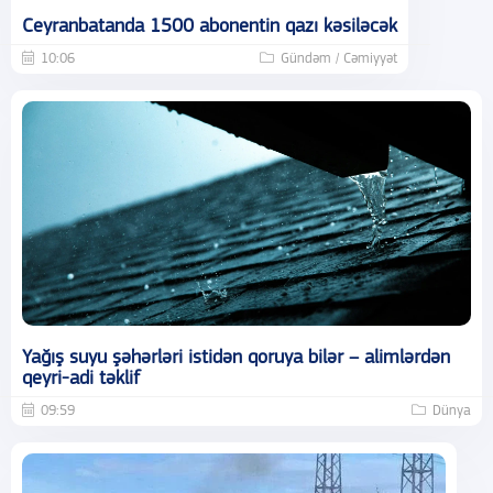
Ceyranbatanda 1500 abonentin qazı kəsiləcək
10:06
Gündəm / Cəmiyyət
Yağış suyu şəhərləri istidən qoruya bilər – alimlərdən
qeyri-adi təklif
09:59
Dünya