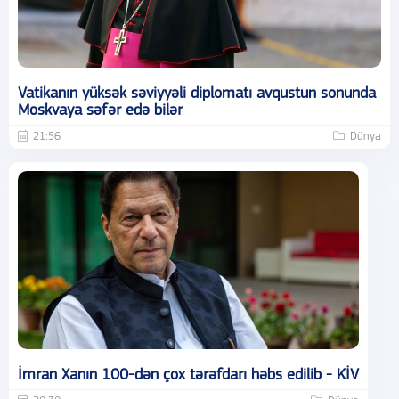
Vatikanın yüksək səviyyəli diplomatı avqustun sonunda
Moskvaya səfər edə bilər
21:56
Dünya
İmran Xanın 100-dən çox tərəfdarı həbs edilib - KİV