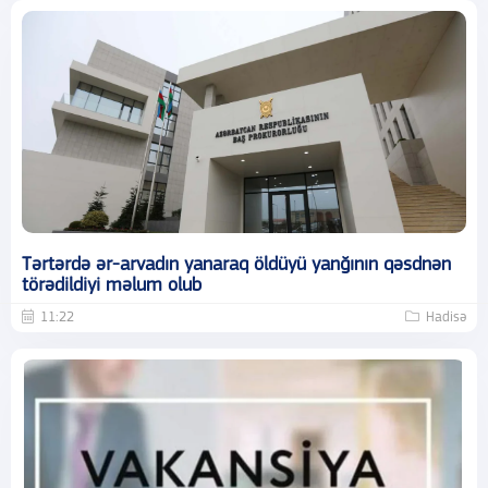
Tərtərdə ər-arvadın yanaraq öldüyü yanğının qəsdnən
törədildiyi məlum olub
11:22
Hadisə