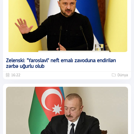
Zelenski: "Yaroslavl" neft emalı zavoduna endirilən
zərbə uğurlu olub
16:22
Dünya