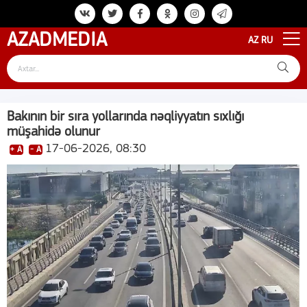
AZAD
MEDIA
AZ
RU
Bakının bir sıra yollarında nəqliyyatın sıxlığı
müşahidə olunur
17-06-2026, 08:30
+ A
- A