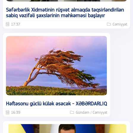
Səfərbərlik Xidmətinin rüşvət almaqda təqsirləndirilən
sabiq vəzifəli şəxslərinin məhkəməsi başlayır
17:37
Cəmiyyət
Həftəsonu güclü külək əsəcək - XƏBƏRDARLIQ
16:39
Gündəm / Cəmiyyət