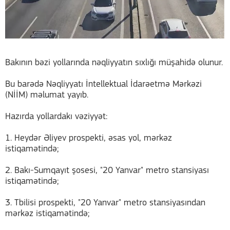
Bakının bəzi yollarında nəqliyyatın sıxlığı müşahidə olunur.
Bu barədə Nəqliyyatı İntellektual İdarəetmə Mərkəzi
(NİİM) məlumat yayıb.
Hazırda yollardakı vəziyyət:
1. Heydər Əliyev prospekti, əsas yol, mərkəz
istiqamətində;
2. Bakı-Sumqayıt şosesi, "20 Yanvar" metro stansiyası
istiqamətində;
3. Tbilisi prospekti, "20 Yanvar" metro stansiyasından
mərkəz istiqamətində;