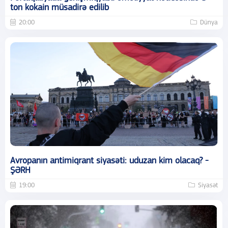
ton kokain müsadirə edilib
20:00
Dünya
Avropanın antimiqrant siyasəti: uduzan kim olacaq? -
ŞƏRH
19:00
Siyasət