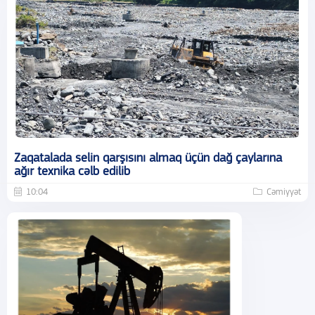
Zaqatalada selin qarşısını almaq üçün dağ çaylarına
ağır texnika cəlb edilib
10:04
Cəmiyyət