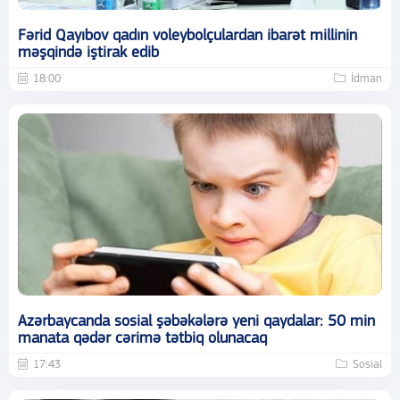
Fərid Qayıbov qadın voleybolçulardan ibarət millinin
məşqində iştirak edib
18:00
İdman
Azərbaycanda sosial şəbəkələrə yeni qaydalar: 50 min
manata qədər cərimə tətbiq olunacaq
17:43
Sosial