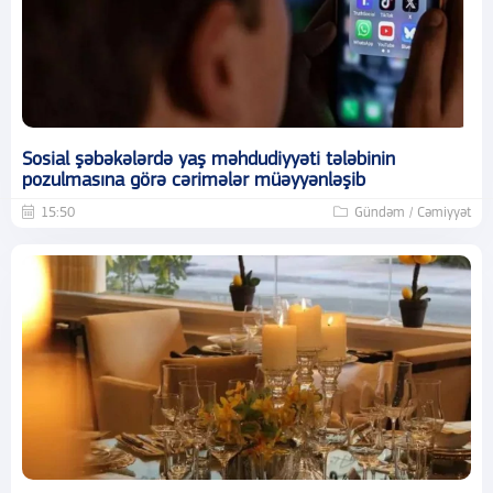
Sosial şəbəkələrdə yaş məhdudiyyəti tələbinin
pozulmasına görə cərimələr müəyyənləşib
15:50
Gündəm / Cəmiyyət