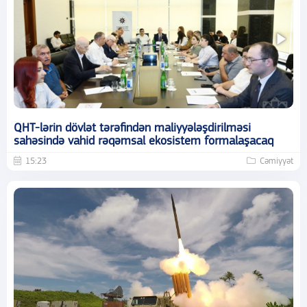
QHT-lərin dövlət tərəfindən maliyyələşdirilməsi
sahəsində vahid rəqəmsal ekosistem formalaşacaq
15:23
Cəmiyyət