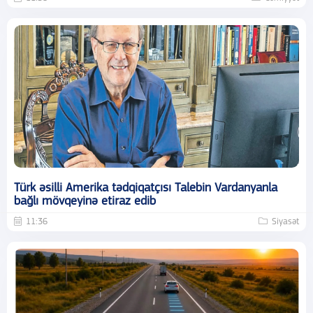
Türk əsilli Amerika tədqiqatçısı Talebin Vardanyanla
bağlı mövqeyinə etiraz edib
11:36
Siyasət