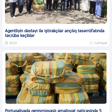
Agentliyin dəstəyi ilə iştirakçılar arıçılıq təsərrüfatında
təcrübə keçiblər
20:22
Cəmiyyət
Portuqaliyada genişmiqyaslı əməliyyat nəticəsində 5