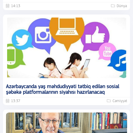
14:13
Dünya
Azərbaycanda yaş məhdudiyyəti tətbiq edilən sosial
şəbəkə platformalarının siyahısı hazırlanacaq
13:37
Cəmiyyət