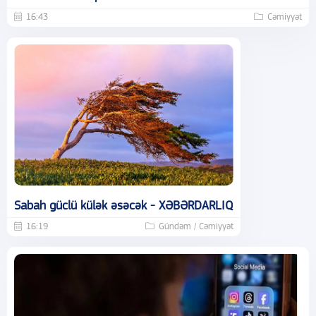
16:43
Cəmiyyət
Sabah güclü külək əsəcək - XƏBƏRDARLIQ
16:19
Gündəm / Cəmiyyət