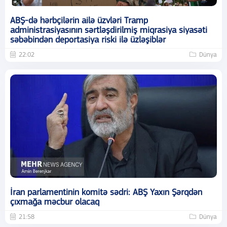
ABŞ-də hərbçilərin ailə üzvləri Tramp
administrasiyasının sərtləşdirilmiş miqrasiya siyasəti
səbəbindən deportasiya riski ilə üzləşiblər
22:02
Dünya
İran parlamentinin komitə sədri: ABŞ Yaxın Şərqdən
çıxmağa məcbur olacaq
21:58
Dünya