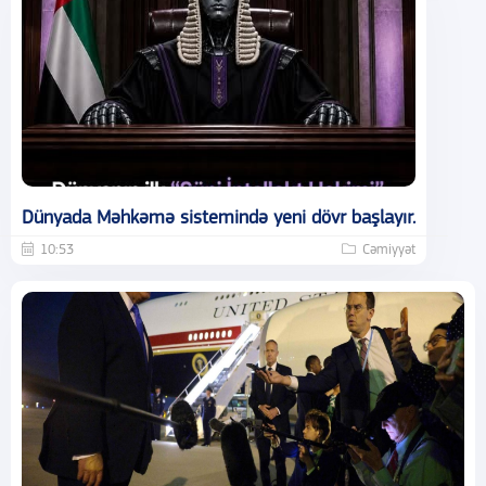
Dünyada Məhkəmə sistemində yeni dövr başlayır.
10:53
Cəmiyyət