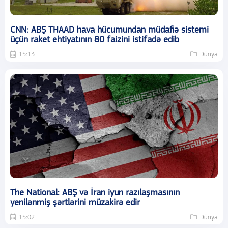
CNN: ABŞ THAAD hava hücumundan müdafiə sistemi
üçün raket ehtiyatının 80 faizini istifadə edib
15:13
Dünya
The National: ABŞ və İran iyun razılaşmasının
yenilənmiş şərtlərini müzakirə edir
15:02
Dünya