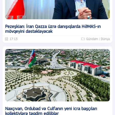
Pezeşkian: İran Qəzza üzrə danışıqlarda HƏMAS-ın
mövqeyini dəstəkləyəcək
17:13
Gündəm / Dünya
Naxçıvan, Ordubad və Culfanın yeni icra başçıları
kollektivlərə təqdim ediliblər