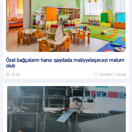
Özəl bağçaların hansı qaydada maliyyələşəcəyi məlum
olub
12:20
Gündəm / Sosial