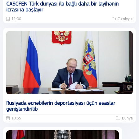
CASCFEN Türk dünyası ilə bağlı daha bir layihənin
icrasına başlayır
11:00
Cəmiyyət
Rusiyada əcnəbilərin deportasiyası üçün əsaslar
genişləndirilib
10:55
Dünya