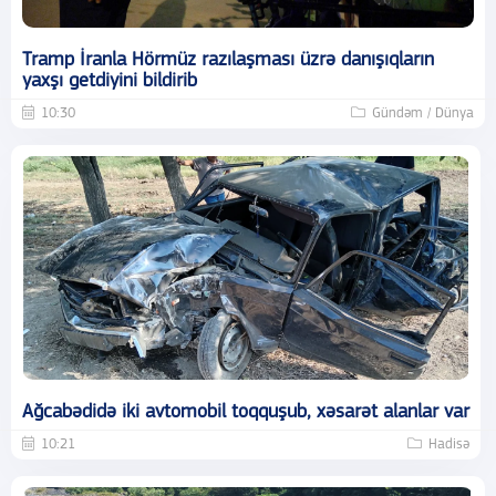
Tramp İranla Hörmüz razılaşması üzrə danışıqların
yaxşı getdiyini bildirib
10:30
Gündəm / Dünya
Ağcabədidə iki avtomobil toqquşub, xəsarət alanlar var
10:21
Hadisə