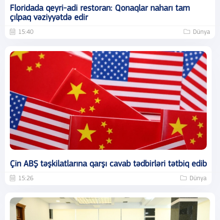
Floridada qeyri-adi restoran: Qonaqlar naharı tam
çılpaq vəziyyətdə edir
15:40
Dünya
Çin ABŞ təşkilatlarına qarşı cavab tədbirləri tətbiq edib
15:26
Dünya