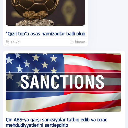
“Qızıl top”a əsas namizədlər bəlli olub
14:23
İdman
Çin ABŞ-yə qarşı sanksiyalar tətbiq edib və ixrac
məhdudiyyətlərini sərtləşdirib