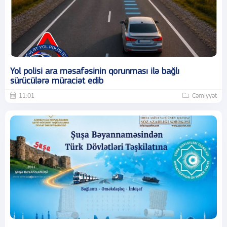
Yol polisi ara məsafəsinin qorunması ilə bağlı
sürücülərə müraciət edib
11:01
Cəmiyyət