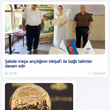
Şəkidə meşə arıçılığının inkişafı ilə bağlı təlimlər
davam edir
15:00
Cəmiyyət