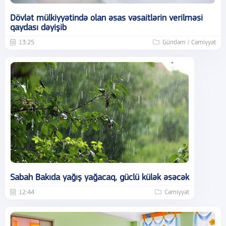
Dövlət mülkiyyətində olan əsas vəsaitlərin verilməsi
qaydası dəyişib
13:25
Gündəm / Cəmiyyət
Sabah Bakıda yağış yağacaq, güclü külək əsəcək
12:44
Cəmiyyət