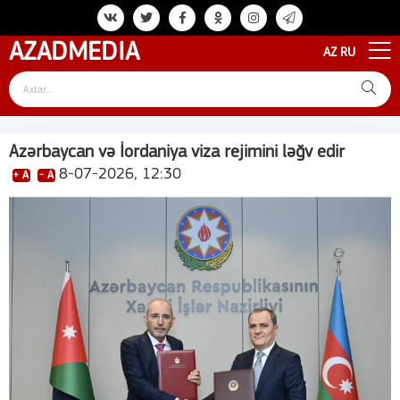
AZAD
MEDIA
AZ
RU
Azərbaycan və İordaniya viza rejimini ləğv edir
8-07-2026, 12:30
+ A
- A