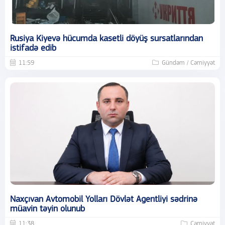
Rusiya Kiyevə hücumda kasetli döyüş sursatlarından
istifadə edib
11:59
Gündəm / Cəmiyyət
Naxçıvan Avtomobil Yolları Dövlət Agentliyi sədrinə
müavin təyin olunub
11:38
Cəmiyyət