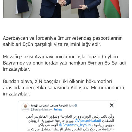
Azərbaycan və İordaniya ümumvətəndaş pasportlarının
sahibləri üçün qarşılıqlı viza rejimini ləğv edir.
Müvafiq sazişi Azərbaycanın xarici işlər naziri Ceyhun
Bayramov və onun iordaniyalı həmkarı Əymən Əs-Safadi
imzalayıblar.
Bundan əlavə, XİN başçıları iki ölkənin hökumətləri
arasında energetika sahəsində Anlaşma Memorandumu
imzalayıblar.