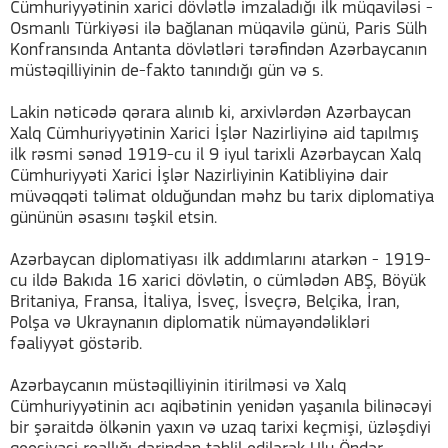
Cümhuriyyətinin xarici dövlətlə imzaladığı ilk müqaviləsi -
Osmanlı Türkiyəsi ilə bağlanan müqavilə günü, Paris Sülh
Konfransında Antanta dövlətləri tərəfindən Azərbaycanın
müstəqilliyinin de-fakto tanındığı gün və s.
Lakin nəticədə qərara alınıb ki, arxivlərdən Azərbaycan
Xalq Cümhuriyyətinin Xarici İşlər Nazirliyinə aid tapılmış
ilk rəsmi sənəd 1919-cu il 9 iyul tarixli Azərbaycan Xalq
Cümhuriyyəti Xarici İşlər Nazirliyinin Katibliyinə dair
müvəqqəti təlimat olduğundan məhz bu tarix diplomatiya
gününün əsasını təşkil etsin.
Azərbaycan diplomatiyası ilk addımlarını atarkən - 1919-
cu ildə Bakıda 16 xarici dövlətin, o cümlədən ABŞ, Böyük
Britaniya, Fransa, İtaliya, İsveç, İsveçrə, Belçika, İran,
Polşa və Ukraynanın diplomatik nümayəndəlikləri
fəaliyyət göstərib.
Azərbaycanın müstəqilliyinin itirilməsi və Xalq
Cümhuriyyətinin acı aqibətinin yenidən yaşanıla bilinəcəyi
bir şəraitdə ölkənin yaxın və uzaq tarixi keçmişi, üzləşdiyi