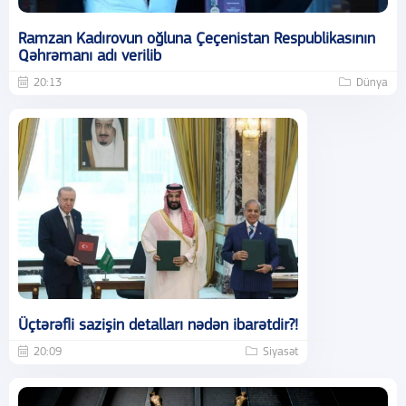
Ramzan Kadırovun oğluna Çeçenistan Respublikasının
Qəhrəmanı adı verilib
20:13
Dünya
Üçtərəfli sazişin detalları nədən ibarətdir?!
20:09
Siyasət