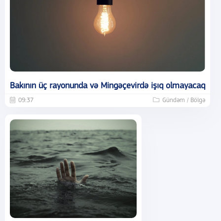
Bakının üç rayonunda və Mingəçevirdə işıq olmayacaq
09:37
Gündəm / Bölgə