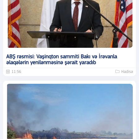
ABŞ rəsmisi: Vaşinqton sammiti Bakı və İrəvanla
əlaqələrin yenilənməsinə şərait yaradıb
11:56
Hadisə