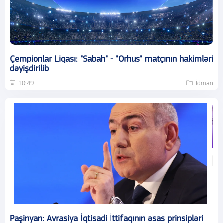
Çempionlar Liqası: "Sabah" - "Orhus" matçının hakimləri
dəyişdirilib
10:49
İdman
Paşinyan: Avrasiya İqtisadi İttifaqının əsas prinsipləri