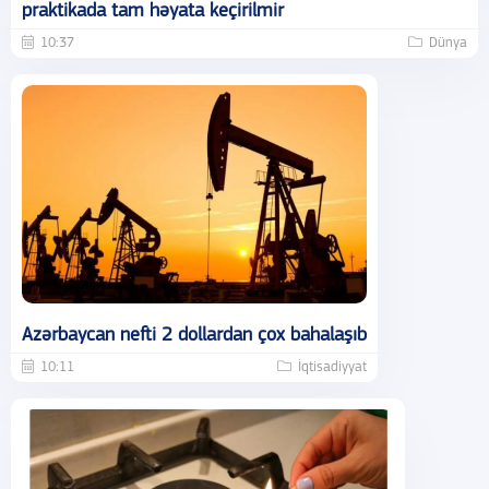
praktikada tam həyata keçirilmir
10:37
Dünya
Azərbaycan nefti 2 dollardan çox bahalaşıb
10:11
İqtisadiyyat