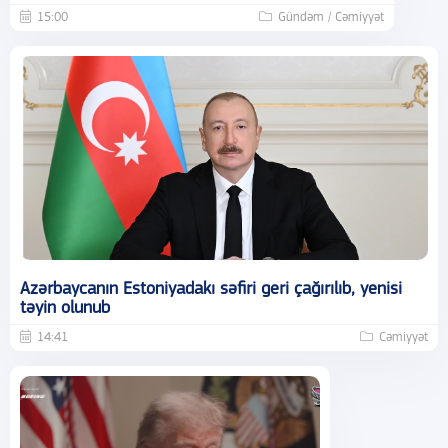
15:00
Gündəm / Cəmiyyət
Azərbaycanın Estoniyadakı səfiri geri çağırılıb, yenisi
təyin olunub
14:41
Cəmiyyət