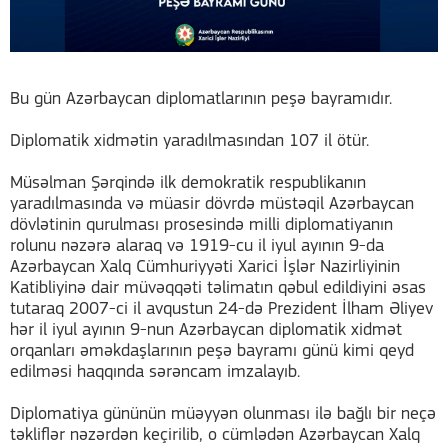
Bu gün Azərbaycan diplomatlarının peşə bayramıdır.
Diplomatik xidmətin yaradılmasından 107 il ötür.
Müsəlman Şərqində ilk demokratik respublikanın
yaradılmasında və müasir dövrdə müstəqil Azərbaycan
dövlətinin qurulması prosesində milli diplomatiyanın
rolunu nəzərə alaraq və 1919-cu il iyul ayının 9-da
Azərbaycan Xalq Cümhuriyyəti Xarici İşlər Nazirliyinin
Katibliyinə dair müvəqqəti təlimatın qəbul edildiyini əsas
tutaraq 2007-ci il avqustun 24-də Prezident İlham Əliyev
hər il iyul ayının 9-nun Azərbaycan diplomatik xidmət
orqanları əməkdaşlarının peşə bayramı günü kimi qeyd
edilməsi haqqında sərəncam imzalayıb.
Diplomatiya gününün müəyyən olunması ilə bağlı bir neçə
təkliflər nəzərdən keçirilib, o cümlədən Azərbaycan Xalq