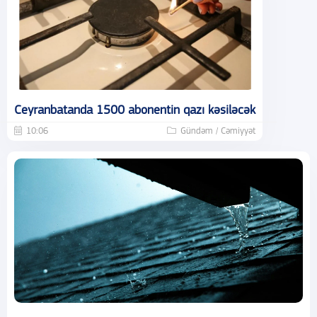
Ceyranbatanda 1500 abonentin qazı kəsiləcək
10:06
Gündəm / Cəmiyyət