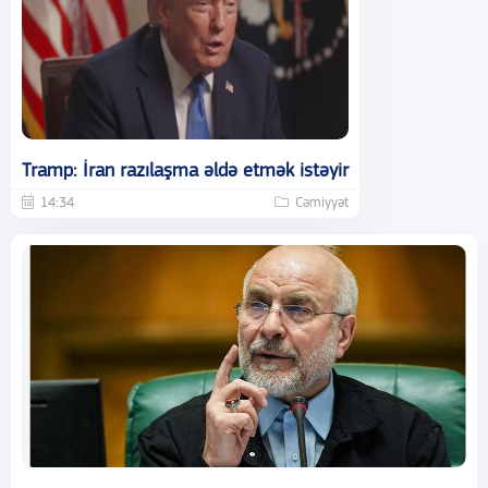
Tramp: İran razılaşma əldə etmək istəyir
14:34
Cəmiyyət