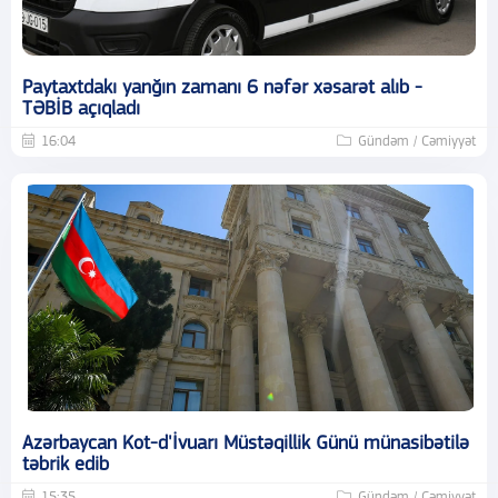
Paytaxtdakı yanğın zamanı 6 nəfər xəsarət alıb -
TƏBİB açıqladı
16:04
Gündəm / Cəmiyyət
Azərbaycan Kot-d'İvuarı Müstəqillik Günü münasibətilə
təbrik edib
15:35
Gündəm / Cəmiyyət