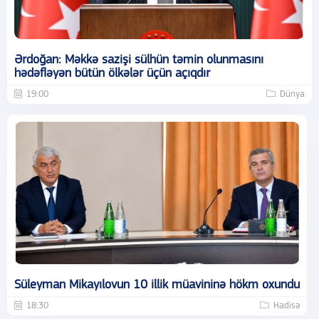
Ərdoğan: Məkkə sazişi sülhün təmin olunmasını
hədəfləyən bütün ölkələr üçün açıqdır
19:00
Dünya
Süleyman Mikayılovun 10 illik müavininə hökm oxundu
18:30
Hadisə