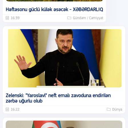
Həftəsonu güclü külək əsəcək - XƏBƏRDARLIQ
16:39
Gündəm / Cəmiyyət
Zelenski: "Yaroslavl" neft emalı zavoduna endirilən
zərbə uğurlu olub
16:22
Dünya