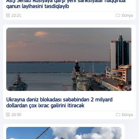
ABŞ Senatı Rusiyaya qarşı yeni sanksiyalar haqqında
qanun layihəsini təsdiqləyib
22:21
Dünya
Ukrayna dəniz blokadası səbəbindən 2 milyard
dollardan çox ixrac gəlirini itirəcək
20:30
Dünya