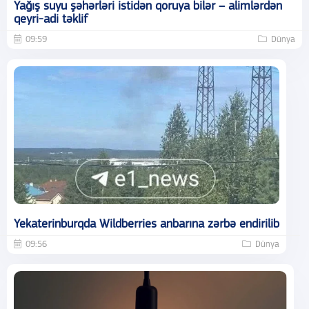
Yağış suyu şəhərləri istidən qoruya bilər – alimlərdən
qeyri-adi təklif
09:59
Dünya
Yekaterinburqda Wildberries anbarına zərbə endirilib
09:56
Dünya