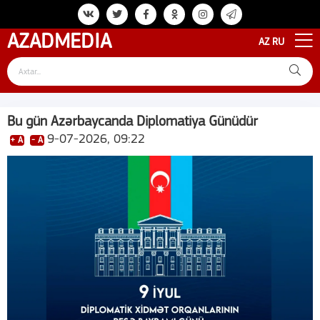
AZAD
MEDIA
AZ
RU
Bu gün Azərbaycanda Diplomatiya Günüdür
9-07-2026, 09:22
+ A
- A