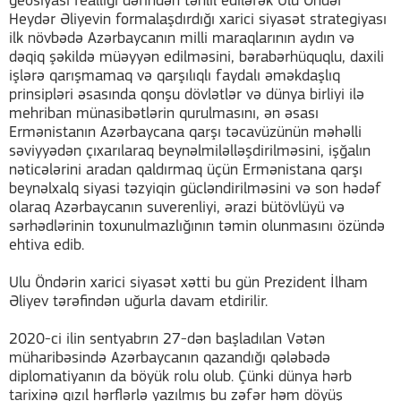
geosiyasi reallığı dərindən təhlil edilərək Ulu Öndər
Heydər Əliyevin formalaşdırdığı xarici siyasət strategiyası
ilk növbədə Azərbaycanın milli maraqlarının aydın və
dəqiq şəkildə müəyyən edilməsini, bərabərhüquqlu, daxili
işlərə qarışmamaq və qarşılıqlı faydalı əməkdaşlıq
prinsipləri əsasında qonşu dövlətlər və dünya birliyi ilə
mehriban münasibətlərin qurulmasını, ən əsası
Ermənistanın Azərbaycana qarşı təcavüzünün məhəlli
səviyyədən çıxarılaraq beynəlmiləlləşdirilməsini, işğalın
nəticələrini aradan qaldırmaq üçün Ermənistana qarşı
beynəlxalq siyasi təzyiqin gücləndirilməsini və son hədəf
olaraq Azərbaycanın suverenliyi, ərazi bütövlüyü və
sərhədlərinin toxunulmazlığının təmin olunmasını özündə
ehtiva edib.
Ulu Öndərin xarici siyasət xətti bu gün Prezident İlham
Əliyev tərəfindən uğurla davam etdirilir.
2020-ci ilin sentyabrın 27-dən başladılan Vətən
müharibəsində Azərbaycanın qazandığı qələbədə
diplomatiyanın da böyük rolu olub. Çünki dünya hərb
tarixinə qızıl hərflərlə yazılmış bu zəfər həm döyüş