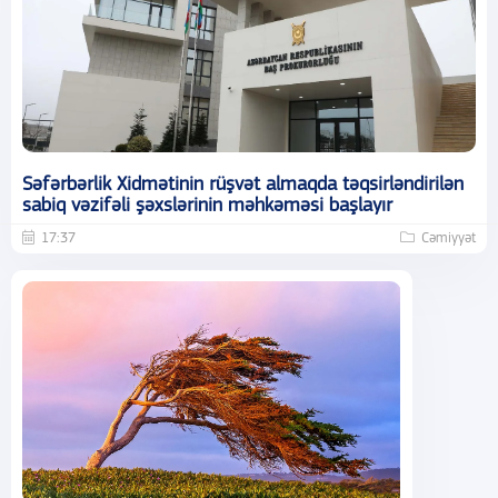
Səfərbərlik Xidmətinin rüşvət almaqda təqsirləndirilən
sabiq vəzifəli şəxslərinin məhkəməsi başlayır
17:37
Cəmiyyət