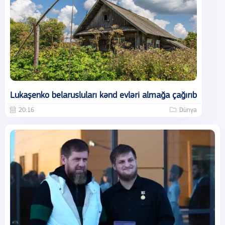
Lukaşenko belarusluları kənd evləri almağa çağırıb
20:16
Dünya