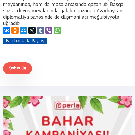
meydanında, həm də masa arxasında qazanılıb. Başqa
sözlə, döyüş meydanında qələbə qazanan Azərbaycan
diplomatiya sahəsində də düşməni acı məğlubiyyətə
uğradıb.
Facebook-da Paylaş
Şərhlər (0)