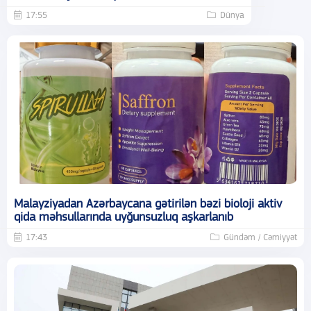
17:55
Dünya
Malayziyadan Azərbaycana gətirilən bəzi bioloji aktiv
qida məhsullarında uyğunsuzluq aşkarlanıb
17:43
Gündəm / Cəmiyyət