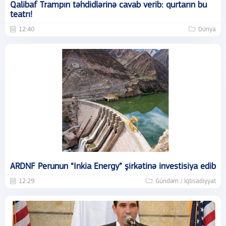
Qalibaf Trampın təhdidlərinə cavab verib: qurtarın bu
teatrı!
12:40
Dünya
ARDNF Perunun “Inkia Energy” şirkətinə investisiya edib
12:29
Gündəm / İqtisadiyyat