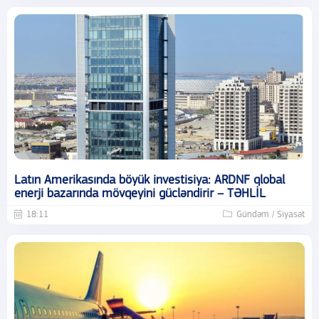
Latın Amerikasında böyük investisiya: ARDNF qlobal
enerji bazarında mövqeyini gücləndirir – TƏHLİL
18:11
Gündəm / Siyasət