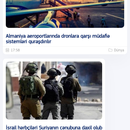
Almaniya aeroportlarında dronlara qarşı müdafiə
sistemləri quraşdırılır
17:58
Dünya
İsrail hərbçiləri Suriyanın cənubuna daxil olub