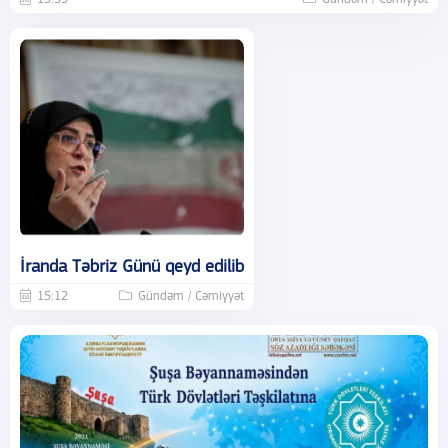
İranda Təbriz Günü qeyd edilib
15:12
Gündəm / Cəmiyyət