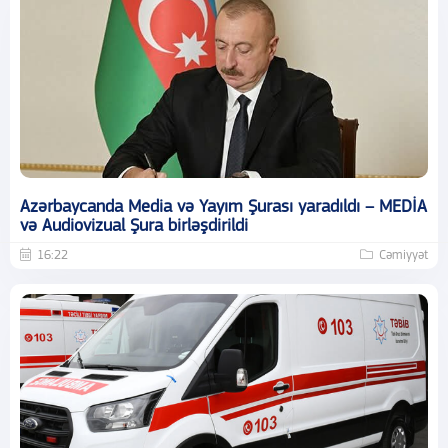
Azərbaycanda Media və Yayım Şurası yaradıldı – MEDİA
və Audiovizual Şura birləşdirildi
16:22
Cəmiyyət