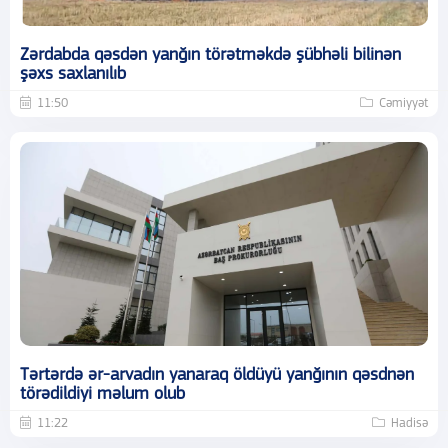
Zərdabda qəsdən yanğın törətməkdə şübhəli bilinən
şəxs saxlanılıb
11:50
Cəmiyyət
Tərtərdə ər-arvadın yanaraq öldüyü yanğının qəsdnən
törədildiyi məlum olub
11:22
Hadisə